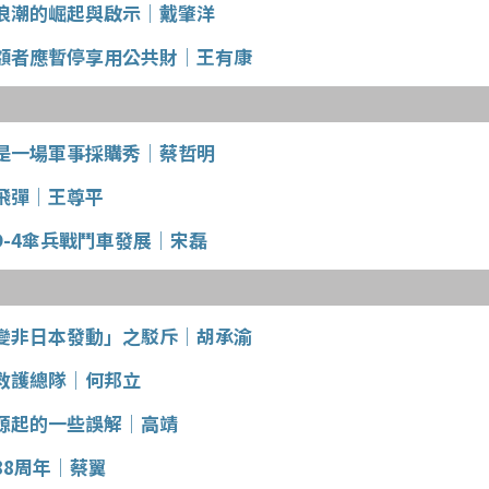
浪潮的崛起與啟示│戴肇洋
額者應暫停享用公共財│王有康
是一場軍事採購秀│蔡哲明
飛彈│王尊平
MD-4傘兵戰鬥車發展│宋磊
變非日本發動」之駁斥│胡承渝
救護總隊│何邦立
源起的一些誤解│高靖
88周年│蔡翼