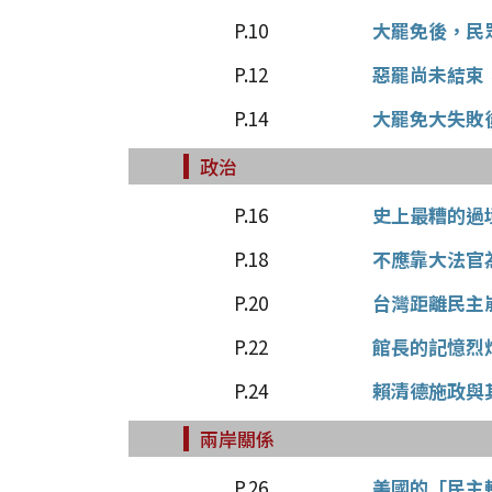
P.10
大罷免後，民
P.12
惡罷尚未結束
P.14
大罷免大失敗
政治
P.16
史上最糟的過
P.18
不應靠大法官
P.20
台灣距離民主
P.22
館長的記憶烈
P.24
賴清德施政與
兩岸關係
P.26
美國的「民主