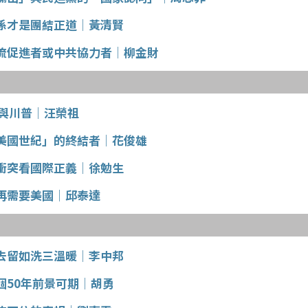
係才是團結正道│黃清賢
流促進者或中共協力者│柳金財
戰與川普│汪榮祖
美國世紀」的終結者│花俊雄
衝突看國際正義│徐勉生
再需要美國│邱泰達
去留如洗三溫暖│李中邦
個50年前景可期│胡勇