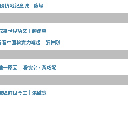
衡陽抗戰紀念城│鷹崵
成為世界語文│趙爾東
風行看中國軟實力崛起│張林剛
唯一原因│潘懷宗、黃巧妮
地區前世今生│張健豐