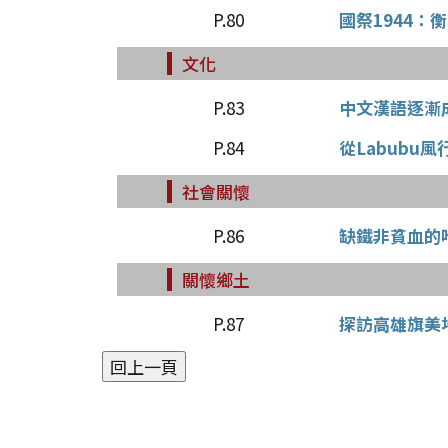
P.80
國祭1944：
文化
P.83
中文漢語逐漸
P.84
從Labubu
社會關懷
P.86
缺鐵非貧血的
關懷鄉土
P.87
探訪高雄旗美