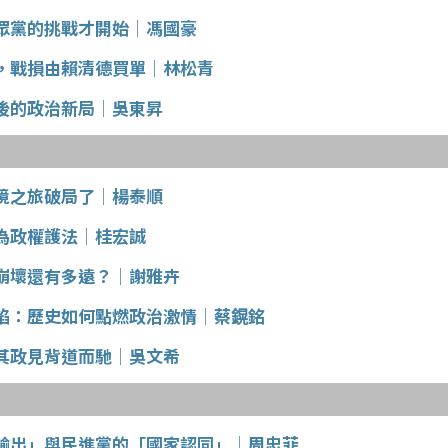
眾黨的挑戰才開始│馮國豪
，戰損由賴清德買單│林松青
後的政治新局│吳東昇
境之旅破局了│楊泰順
為政權護法│桂宏誠
崩壞還有多遠？│謝雅卉
焰：歷史如何點燃政治激情│蔡鎤銘
其政見背道而馳│吳文希
輸出」與民進黨的「國家認同」│周忠菲