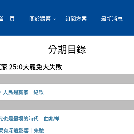
首 頁
關於觀察
訂閱方案
最新消息
分期目錄
是贏家 25:0大罷免大失敗
，人民是贏家│紀欣
代也是最壞的時代│曲兆祥
結果有深遠影響│朱駿