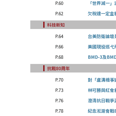
P.60
「世界減一」
P.62
欠稅達一定金
科技新知
P.64
台美防衛論壇
P.66
美國現役巡弋
P.68
BMD-3及B
抗戰80周年
P.70
對「盧溝橋事
P.73
林可勝與紅會
P.76
澄清抗日戰爭
P.78
紀念淞滬會戰