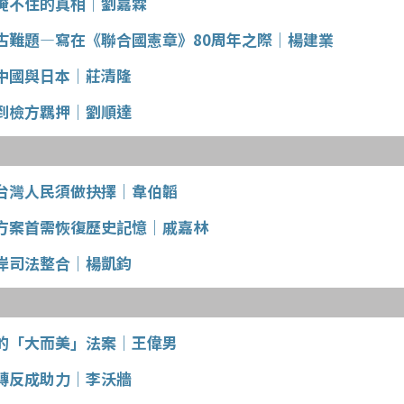
掩不住的真相│劉嘉霖
古難題—寫在《聯合國憲章》80周年之際│楊建業
中國與日本│莊清隆
到檢方羈押│劉順達
台灣人民須做抉擇│韋伯韜
方案首需恢復歷史記憶│戚嘉林
岸司法整合│楊凱鈞
的「大而美」法案│王偉男
磚反成助力│李沃牆