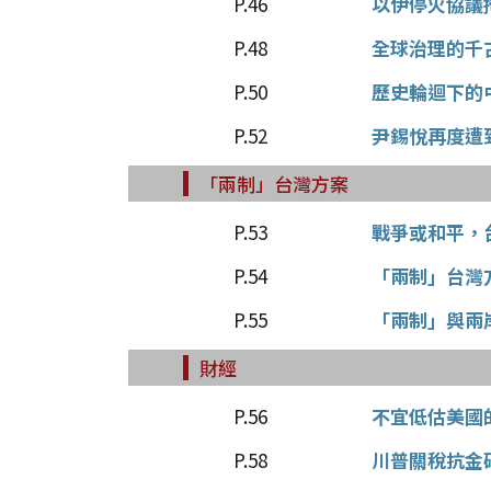
P.46
以伊停火協議
P.48
全球治理的千
P.50
歷史輪迴下的
P.52
尹錫悅再度遭
「兩制」台灣方案
P.53
戰爭或和平，
P.54
「兩制」台灣
P.55
「兩制」與兩
財經
P.56
不宜低估美國
P.58
川普關稅抗金