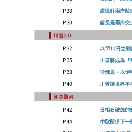
P.28
處理好兩岸關
P.30
館長是兩岸交
川普2.0
P.32
以伊12日之
P.35
川普將成為「
P.38
從俄烏、以伊
P.40
川普讓世界不
國際觀察
P.42
日相石破茂的
P.44
中歐關係下一