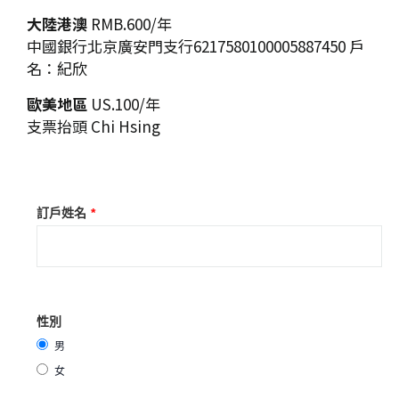
大陸港澳
RMB.600/年
中國銀行北京廣安門支行6217580100005887450 戶
名：紀欣
歐美地區
US.100/年
支票抬頭 Chi Hsing
訂戶姓名
*
性別
男
女