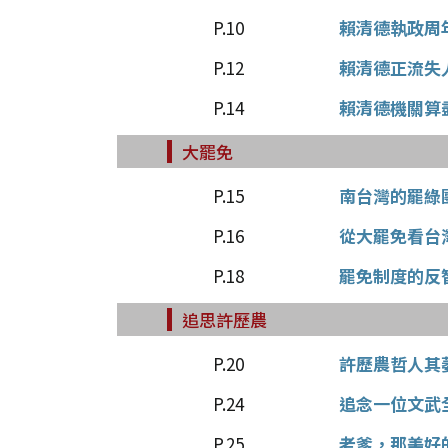
P.10
賴清德執政周
P.12
賴清德正流失
P.14
賴清德機關算
大罷免
P.15
南台灣的罷綠
P.16
從大罷免看台
P.18
罷免制度的反
追思許歷農
P.20
許歷農哲人其
P.24
追念一位文武
P.25
老爹，那美好