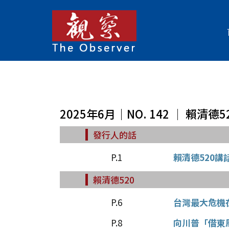
2025年6月｜NO. 142 │ 賴清
發行人的話
P.1
賴清德520
賴清德520
P.6
台灣最大危機
P.8
向川普「借東