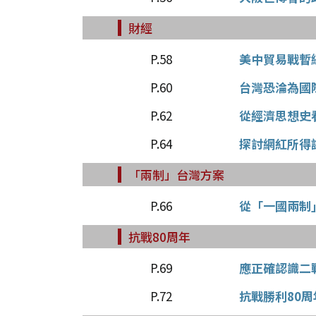
財經
P.58
美中貿易戰暫
P.60
台灣恐淪為國
P.62
從經濟思想史
P.64
探討網紅所得
「兩制」台灣方案
P.66
從「一國兩制
抗戰80周年
P.69
應正確認識二
P.72
抗戰勝利80