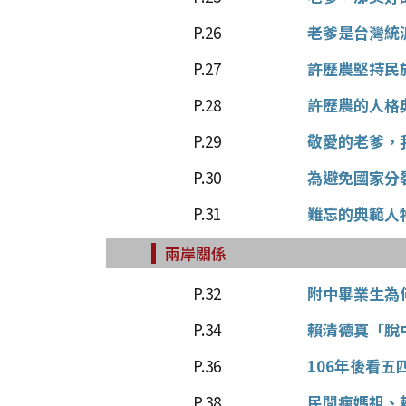
P.26
老爹是台灣統
P.27
許歷農堅持民
P.28
許歷農的人格
P.29
敬愛的老爹，
P.30
為避免國家分
P.31
難忘的典範人
兩岸關係
P.32
附中畢業生為
P.34
賴清德真「脫
P.36
106年後看五
P.38
民間瘋媽祖、