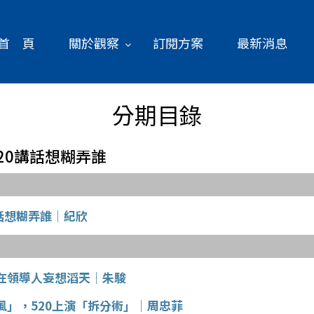
首 頁
關於觀察
訂閱方案
最新消息
分期目錄
德520講話想糊弄誰
講話想糊弄誰│紀欣
在領導人妄想滔天│朱駿
風」，520上演「拆分術」│周忠菲