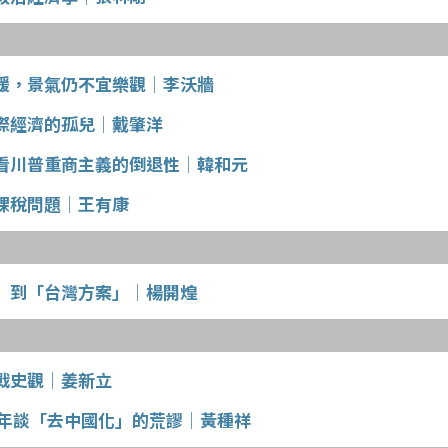
緩，景氣仍不宜樂觀│李沃牆
際經濟的孤兒│戴肇洋
看川普重商主義的倒退性│韓和元
課稅問題│王有康
」到「台灣方案」│楊開煌
戰史觀│姜新立
周年談「去中國化」的荒謬│黃種祥