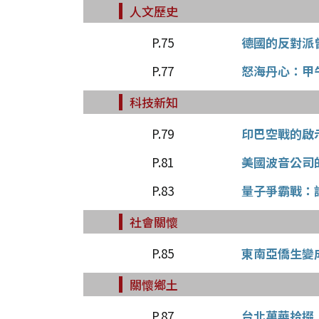
人文歷史
P.75
德國的反對派
P.77
怒海丹心：甲
科技新知
P.79
印巴空戰的啟
P.81
美國波音公司
P.83
量子爭霸戰：
社會關懷
P.85
東南亞僑生變
關懷鄉土
P.87
台北萬華拾掇