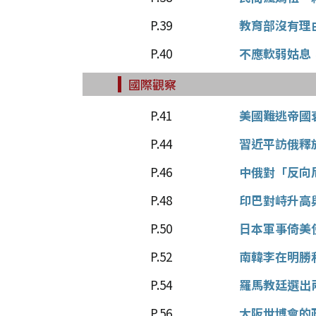
P.39
教育部沒有理
P.40
不應軟弱姑息
國際觀察
P.41
美國難逃帝國
P.44
習近平訪俄釋
P.46
中俄對「反向
P.48
印巴對峙升高
P.50
日本軍事倚美
P.52
南韓李在明勝
P.54
羅馬教廷選出
P.56
大阪世博會的