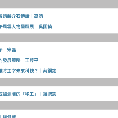
曾請蔣介石傳話│高靖
午風雲人物墨蹟展│吳國禎
示│宋磊
的發展策略│王尊平
誰將主宰未來科技？│蔡鎤銘
成被剝削的「移工」│羅鼎鈞
│張健豐