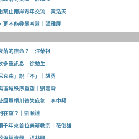
由禁止兩岸青年交流│黃浩天
，更不能尋釁叫囂│張雅屏
衰落的宿命？│汪榮祖
放多重訊息│徐勉生
尼克森」說「不」│胡勇
與區域秩序重塑│劉嘉霖
使經貿槓川普失底氣│李中邦
利在望？│劉順達
兩千年來首位美籍教宗│花俊雄
政治經濟學│張林剛