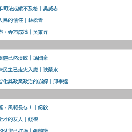
年司法成績不及格│吳威志
人民的信任│林松青
盡、弄巧成拙│吳東昇
團體已然潰敗│馮國豪
灣民主已走火入魔│耿榮水
智化與政黨政治的崩解│邱泰達
萎，風範長存！│紀欣
全才的友人│錢復
的仗您已打過│張麟徵