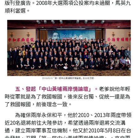
版刊登廣告。2008年大選兩項公投案均未過關，馬英九
順利當選。
五、發起「中山黃埔兩岸情論壇」。
老爹說他年輕
時從軍就是為了救國報國，後來反台獨、促統一還是為
了救國報國，前後理念一致。
為確保兩岸永保和平，他於2010、2013年兩度帶領
近20名退將前往大陸參訪，希望透過兩岸退將交流溝
通，建立兩岸軍事互信機制。他又於2010年5月8日在台
北發起、召開「第一屆中山黃埔兩岸情論壇」，來自兩