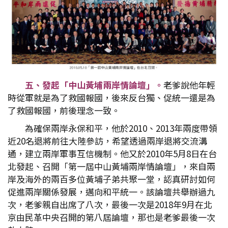
五、發起「中山黃埔兩岸情論壇」。
老爹說他年輕
時從軍就是為了救國報國，後來反台獨、促統一還是為
了救國報國，前後理念一致。
為確保兩岸永保和平，他於2010、2013年兩度帶領
近20名退將前往大陸參訪，希望透過兩岸退將交流溝
通，建立兩岸軍事互信機制。他又於2010年5月8日在台
北發起、召開「第一屆中山黃埔兩岸情論壇」，來自兩
岸及海外的兩百多位黃埔子弟共聚一堂，認真研討如何
促進兩岸關係發展，邁向和平統一。該論壇共舉辦過九
次，老爹親自出席了八次，最後一次是2018年9月在北
京由民革中央召開的第八屆論壇，那也是老爹最後一次