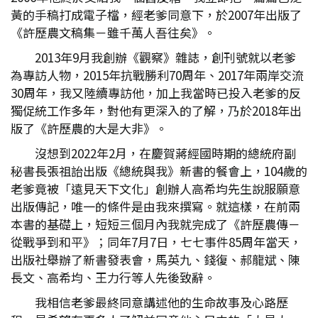
黃的手稿打成電子檔，經老爹同意下，於2007年出版了
《許歷農文稿集－雖千萬人吾往矣》。
2013年9月我創辦《觀察》雜誌，創刊號就以老爹
為專訪人物，2015年抗戰勝利70周年、2017年兩岸交流
30周年，我又陸續專訪他，加上我當時已投入老爹的反
獨促統工作多年，對他有更深入的了解，乃於2018年出
版了《許歷農的大是大非》。
沒想到2022年2月，在慶賀蔣經國時期的總統府副
秘書長張祖詒出版《總統與我》新書的餐會上，104歲的
老爹竟被「遠見天下文化」創辦人高希均先生說服願意
出版傳記，唯一的條件是由我來撰寫。就這樣，在前兩
本書的基礎上，短短三個月內我就完成了《許歷農傳－
從戰爭到和平》；同年7月7日，七七事件85周年當天，
出版社舉辦了新書發表會，馬英九、錢復、郝龍斌、陳
長文、高希均、王力行等人先後致辭。
我相信老爹最終同意講述他的生命故事及心路歷