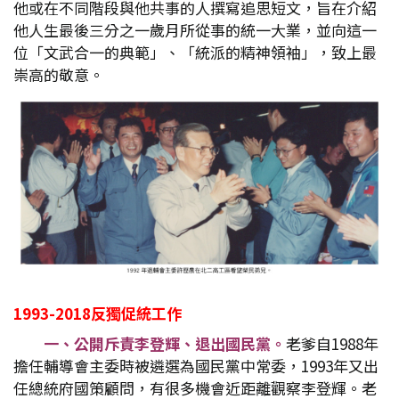
他或在不同階段與他共事的人撰寫追思短文，旨在介紹
他人生最後三分之一歲月所從事的統一大業，並向這一
位「文武合一的典範」、「統派的精神領袖」，致上最
崇高的敬意。
1993-2018
反獨促統工作
一、公開斥責李登輝、退出國民黨。
老爹自1988年
擔任輔導會主委時被遴選為國民黨中常委，1993年又出
任總統府國策顧問，有很多機會近距離觀察李登輝。老