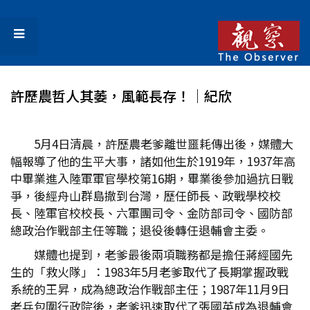
許歷農哲人其萎，風範長存！│紀欣
5月4日清晨，許歷農老爹離世噩耗傳出後，媒體大
幅報導了他的生平大事，諸如他生於1919年，1937年高
中畢業進入陸軍軍官學校第16期，畢業後參加過抗日戰
爭，後經舟山群島撤到台灣，歷任師長、政戰學校校
長、陸軍官校校長、六軍團司令、金防部司令、國防部
總政治作戰部主任等職；退役後轉任退輔會主委。
媒體也提到，老爹最後兩項職務都是擔任蔣經國先
生的「救火隊」：1983年5月老爹取代了長期掌握政戰
系統的王昇，成為總政治作戰部主任；1987年11月9日
老兵包圍行政院後，老爹迅速取代了張國英成為退輔會