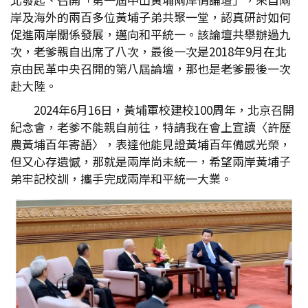
岸及海外的兩百多位黃埔子弟共聚一堂，認真研討如何
促進兩岸關係發展，邁向和平統一。該論壇共舉辦過九
次，老爹親自出席了八次，最後一次是2018年9月在北
京由民革中央召開的第八屆論壇，那也是老爹最後一次
赴大陸。
2024年6月16日，黃埔軍校建校100周年，北京召開
紀念會，老爹不能親自前往，特請我在會上宣讀〈許歷
農黃埔百年寄語〉，表達他能見證黃埔百年備感光榮，
但又心存遺憾，那就是兩岸尚未統一，希望兩岸黃埔子
弟牢記校訓，攜手完成兩岸和平統一大業。