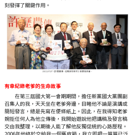
刻發揮了關鍵作用。
有幸紀錄老爹的生命故事
在第三屆國大第一會期期間，擔任新黨國大黨團副
召集人的我，天天坐在老爹旁邊，目睹他不論是演講或
簡短發言，總是先寫在便條紙上。因此，在我得知老爹
婉拒任何人為他立傳後，我開始遊說他把講稿及發言稿
交由我整理，以期後人能了解他反獨促統的心路歷程。
2006年他終於交給我一個舊皮箱，我立即把一篇篇已泛