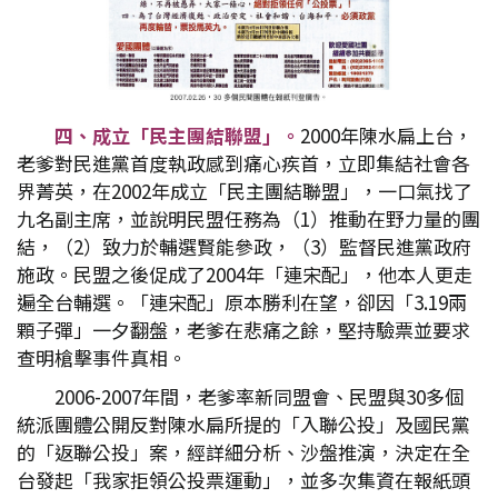
四、成立「民主團結聯盟」。
2000年陳水扁上台，
老爹對民進黨首度執政感到痛心疾首，立即集結社會各
界菁英，在2002年成立「民主團結聯盟」，一口氣找了
九名副主席，並說明民盟任務為（1）推動在野力量的團
結，（2）致力於輔選賢能參政，（3）監督民進黨政府
施政。民盟之後促成了2004年「連宋配」，他本人更走
遍全台輔選。「連宋配」原本勝利在望，卻因「3.19兩
顆子彈」一夕翻盤，老爹在悲痛之餘，堅持驗票並要求
查明槍擊事件真相。
2006-2007年間，老爹率新同盟會、民盟與30多個
統派團體公開反對陳水扁所提的「入聯公投」及國民黨
的「返聯公投」案，經詳細分析、沙盤推演，決定在全
台發起「我家拒領公投票運動」，並多次集資在報紙頭