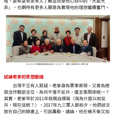
程，是希望有更多人了解並同意他心目中的「大是大
非」，也期待有更多人願意為實現他的理想繼續奮鬥。
試論老爹的思想脈絡
台灣不乏有人質疑，老爹身為軍事將領，又曾為總
政治作戰部主任，為何不僅不反共，還主張兩岸統一？
其實，老爹早於2011年就親自撰寫〈我為什麼以前反
共，現在促統？〉，2017年九三軍人節前夕，他把該文
放在自己的臉書上，引起轟動、議論，他在幾天後又加