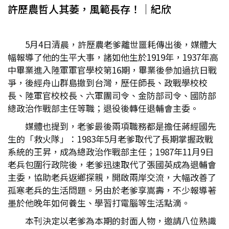
許歷農哲人其萎，風範長存！│紀欣
5月4日清晨，許歷農老爹離世噩耗傳出後，媒體大
幅報導了他的生平大事，諸如他生於1919年，1937年高
中畢業進入陸軍軍官學校第16期，畢業後參加過抗日戰
爭，後經舟山群島撤到台灣，歷任師長、政戰學校校
長、陸軍官校校長、六軍團司令、金防部司令、國防部
總政治作戰部主任等職；退役後轉任退輔會主委。
媒體也提到，老爹最後兩項職務都是擔任蔣經國先
生的「救火隊」：1983年5月老爹取代了長期掌握政戰
系統的王昇，成為總政治作戰部主任；1987年11月9日
老兵包圍行政院後，老爹迅速取代了張國英成為退輔會
主委，協助老兵返鄉探親，開啟兩岸交流，大幅改善了
孤寒老兵的生活問題。另由於老爹享嵩壽，不少報導著
墨於他晚年如何養生、學習打電腦等生活點滴。
本刊決定以老爹為本期的封面人物，邀請八位熟識