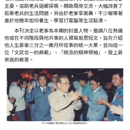
主委，協助老兵返鄉探親，開啟兩岸交流，大幅改善了
孤寒老兵的生活問題。另由於老爹享嵩壽，不少報導著
墨於他晚年如何養生、學習打電腦等生活點滴。
本刊決定以老爹為本期的封面人物，邀請八位熟識
他或在不同階段與他共事的人撰寫追思短文，旨在介紹
他人生最後三分之一歲月所從事的統一大業，並向這一
位「文武合一的典範」、「統派的精神領袖」，致上最
崇高的敬意。