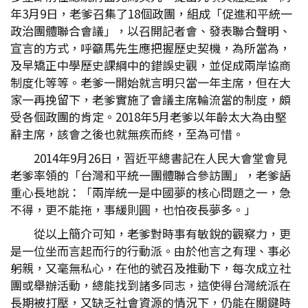
年3月9日，老爹召集了18個政團，組成「促進和平統一
政治團體聯合會議」，以召開記者會、發表聯合聲明、
宣言的方式，呼籲馬先生應把握歷史契機，為所當為，
及早矯正中學歷史課綱中的錯誤史觀，並促成兩岸協商
制度化等等。老爹一開始就言明只當一年主席，但在大
家一再挽留下，老爹實施了會議主席輪流當的制度，頗
受各個政團的肯定。2018年5月老爹以年齡太大為由堅
辭主席，該會之後也就無疾而終，至為可惜。
2014年9月26日，習近平總書記在人民大會堂會見
老爹率領的「台灣和平統一團體聯合參訪團」，老爹語
重心長地說：「兩岸統一是中國夢的核心問題之一，急
不得，更不能拖，事緩則圓，也怕夜長夢多。」
從以上簡介可知，老爹對時事有敏銳的觀察力，更
是一位坐而言起而行的行動派。由於他言之有理、事必
躬親，又毫無私心，在他的號召及推動下，每次成立社
團或舉辦活動，總能找到諸多同志，這使得台灣統派在
長期被打壓，又缺乏社會資源的情況下，仍能在關鍵時