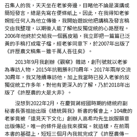
召集人的我，天天坐在老爹旁邊，目睹他不論是演講或
簡短發言，總是先寫在便條紙上。因此，在我得知老爹
婉拒任何人為他立傳後，我開始遊說他把講稿及發言稿
交由我整理，以期後人能了解他反獨促統的心路歷程。
2006年他終於交給我一個舊皮箱，我立即把一篇篇已泛
黃的手稿打成電子檔，經老爹同意下，於2007年出版了
《許歷農文稿集－雖千萬人吾往矣》。
2013年9月我創辦《觀察》雜誌，創刊號就以老爹
為專訪人物，2015年抗戰勝利70周年、2017年兩岸交流
30周年，我又陸續專訪他，加上我當時已投入老爹的反
獨促統工作多年，對他有更深入的了解，乃於2018年出
版了《許歷農的大是大非》。
沒想到2022年2月，在慶賀蔣經國時期的總統府副
秘書長張祖詒出版《總統與我》新書的餐會上，104歲的
老爹竟被「遠見天下文化」創辦人高希均先生說服願意
出版傳記，唯一的條件是由我來撰寫。就這樣，在前兩
本書的基礎上，短短三個月內我就完成了《許歷農傳－