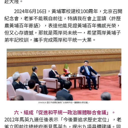
赴大陸。
2024年6月16日，黃埔軍校建校100周年，北京召開
紀念會，老爹不能親自前往，特請我在會上宣讀〈許歷
農黃埔百年寄語〉，表達他能見證黃埔百年備感光榮，
但又心存遺憾，那就是兩岸尚未統一，希望兩岸黃埔子
弟牢記校訓，攜手完成兩岸和平統一大業。
六、組成「促進和平統一政治團體聯合會議」。
2012年馬英九連任後表示「今後要追求歷史定位」，老
爹立即前往總統府面見馬英九，提出九項具體建議。同