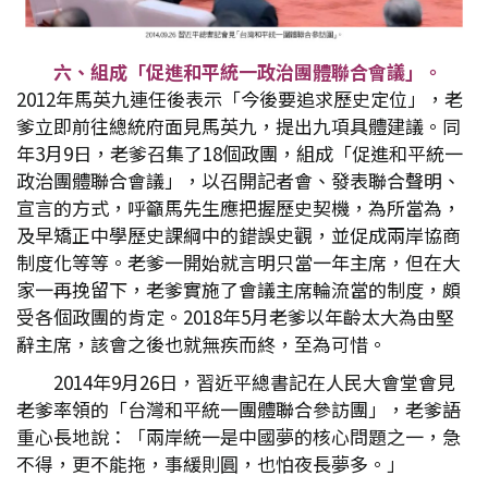
六、組成「促進和平統一政治團體聯合會議」。
2012年馬英九連任後表示「今後要追求歷史定位」，老
爹立即前往總統府面見馬英九，提出九項具體建議。同
年3月9日，老爹召集了18個政團，組成「促進和平統一
政治團體聯合會議」，以召開記者會、發表聯合聲明、
宣言的方式，呼籲馬先生應把握歷史契機，為所當為，
及早矯正中學歷史課綱中的錯誤史觀，並促成兩岸協商
制度化等等。老爹一開始就言明只當一年主席，但在大
家一再挽留下，老爹實施了會議主席輪流當的制度，頗
受各個政團的肯定。2018年5月老爹以年齡太大為由堅
辭主席，該會之後也就無疾而終，至為可惜。
2014年9月26日，習近平總書記在人民大會堂會見
老爹率領的「台灣和平統一團體聯合參訪團」，老爹語
重心長地說：「兩岸統一是中國夢的核心問題之一，急
不得，更不能拖，事緩則圓，也怕夜長夢多。」