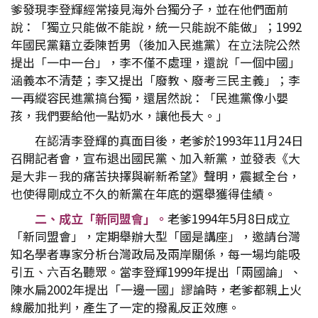
爹發現李登輝經常接見海外台獨分子，並在他們面前
說：「獨立只能做不能說，統一只能說不能做」；1992
年國民黨籍立委陳哲男（後加入民進黨）在立法院公然
提出「一中一台」，李不僅不處理，還說「一個中國」
涵義本不清楚；李又提出「廢教、廢考三民主義」；李
一再縱容民進黨搞台獨，還居然說：「民進黨像小嬰
孩，我們要給他一點奶水，讓他長大。」
在認清李登輝的真面目後，老爹於1993年11月24日
召開記者會，宣布退出國民黨、加入新黨，並發表《大
是大非－我的痛苦抉擇與嶄新希望》聲明，震撼全台，
也使得剛成立不久的新黨在年底的選舉獲得佳績。
二、成立「新同盟會」。
老爹1994年5月8日成立
「新同盟會」，定期舉辦大型「國是講座」，邀請台灣
知名學者專家分析台灣政局及兩岸關係，每一場均能吸
引五、六百名聽眾。當李登輝1999年提出「兩國論」、
陳水扁2002年提出「一邊一國」謬論時，老爹都親上火
線嚴加批判，產生了一定的撥亂反正效應。