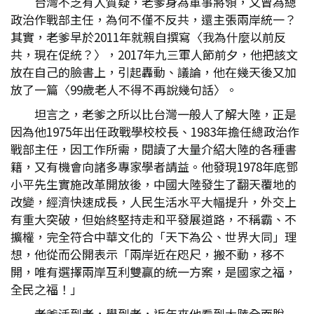
台灣不乏有人質疑，老爹身為軍事將領，又曾為總
政治作戰部主任，為何不僅不反共，還主張兩岸統一？
其實，老爹早於2011年就親自撰寫〈我為什麼以前反
共，現在促統？〉，2017年九三軍人節前夕，他把該文
放在自己的臉書上，引起轟動、議論，他在幾天後又加
放了一篇〈99歲老人不得不再說幾句話〉。
坦言之，老爹之所以比台灣一般人了解大陸，正是
因為他1975年出任政戰學校校長、1983年擔任總政治作
戰部主任，因工作所需，閱讀了大量介紹大陸的各種書
籍，又有機會向諸多專家學者請益。他發現1978年底鄧
小平先生實施改革開放後，中國大陸發生了翻天覆地的
改變，經濟快速成長，人民生活水平大幅提升，外交上
有重大突破，但始終堅持走和平發展道路，不稱霸、不
擴權，完全符合中華文化的「天下為公、世界大同」理
想，他從而公開表示「兩岸近在咫尺，搬不動，移不
開，唯有選擇兩岸互利雙贏的統一方案，是國家之福，
全民之福！」
老爹活到老，學到老，近年來他看到大陸全面脫