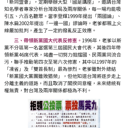
「新同盟會」，定期舉辦大型「國是講座」，邀請台灣
知名學者專家分析台灣政局及兩岸關係，每一場均能吸
引五、六百名聽眾。當李登輝1999年提出「兩國論」、
陳水扁2002年提出「一邊一國」謬論時，老爹都親上火
線嚴加批判，產生了一定的撥亂反正效應。
三、帶領新黨國大代表反修憲。
1996年，老爹以新
黨不分區第一名當選第三屆國民大會代表，其後四年帶
領新黨46席代表，竭盡一切努力阻擋國、民兩黨同流合
污，聯手推動第四次至第六次修憲，其中以1997年的
「凍省」及「雙首長制」最為慘烈。老爹雖對外總結
「新黨國大黨團雖敗猶榮」，但他知道台灣將逐步走上
分離主義的道路，而且取消了閣揆同意權，未來總統有
權無責，對台灣及兩岸關係都極為不利。