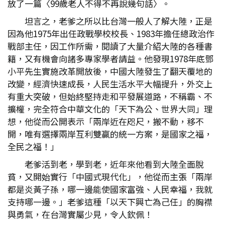
放了一篇〈99歲老人不得不再說幾句話〉。
坦言之，老爹之所以比台灣一般人了解大陸，正是
因為他1975年出任政戰學校校長、1983年擔任總政治作
戰部主任，因工作所需，閱讀了大量介紹大陸的各種書
籍，又有機會向諸多專家學者請益。他發現1978年底鄧
小平先生實施改革開放後，中國大陸發生了翻天覆地的
改變，經濟快速成長，人民生活水平大幅提升，外交上
有重大突破，但始終堅持走和平發展道路，不稱霸、不
擴權，完全符合中華文化的「天下為公、世界大同」理
想，他從而公開表示「兩岸近在咫尺，搬不動，移不
開，唯有選擇兩岸互利雙贏的統一方案，是國家之福，
全民之福！」
老爹活到老，學到老，近年來他看到大陸全面脫
貧，又開始實行「中國式現代化」，他從而主張「兩岸
都是炎黃子孫，哪一邊能使國家富強、人民幸福，我就
支持哪一邊。」老爹這種「以天下興亡為己任」的胸襟
與勇氣，在台灣實屬少見，令人欽佩！