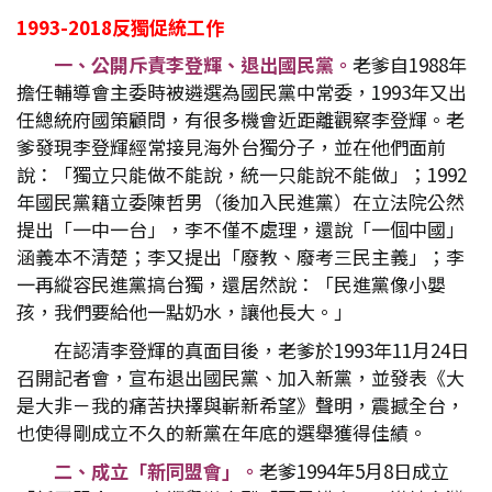
1993-2018
反獨促統工作
一、公開斥責李登輝、退出國民黨。
老爹自1988年
擔任輔導會主委時被遴選為國民黨中常委，1993年又出
任總統府國策顧問，有很多機會近距離觀察李登輝。老
爹發現李登輝經常接見海外台獨分子，並在他們面前
說：「獨立只能做不能說，統一只能說不能做」；1992
年國民黨籍立委陳哲男（後加入民進黨）在立法院公然
提出「一中一台」，李不僅不處理，還說「一個中國」
涵義本不清楚；李又提出「廢教、廢考三民主義」；李
一再縱容民進黨搞台獨，還居然說：「民進黨像小嬰
孩，我們要給他一點奶水，讓他長大。」
在認清李登輝的真面目後，老爹於1993年11月24日
召開記者會，宣布退出國民黨、加入新黨，並發表《大
是大非－我的痛苦抉擇與嶄新希望》聲明，震撼全台，
也使得剛成立不久的新黨在年底的選舉獲得佳績。
二、成立「新同盟會」。
老爹1994年5月8日成立