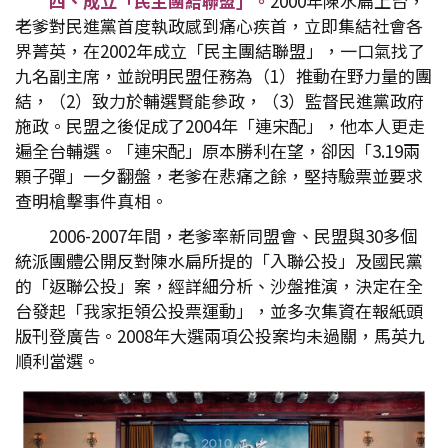
四、成立「民主團結聯盟」。
2000年陳水扁上台，
老爹對民進黨首度執政感到痛心疾首，立即集結社會各
界菁英，在2002年成立「民主團結聯盟」，一口氣找了
九名副主席，並說明民盟任務為（1）推動在野力量的團
結，（2）致力於輔選賢能參政，（3）監督民進黨政府
施政。民盟之後促成了2004年「連宋配」，他本人更走
遍全台輔選。「連宋配」原本勝利在望，卻因「3.19兩
顆子彈」一夕翻盤，老爹在悲痛之餘，堅持驗票並要求
查明槍擊事件真相。
2006-2007年間，老爹率新同盟會、民盟與30多個
統派團體公開反對陳水扁所提的「入聯公投」及國民黨
的「返聯公投」案，經詳細分析、沙盤推演，決定在全
台發起「我家拒領公投票運動」，並多次集資在報紙頭
版刊登廣告。2008年大選兩項公投案均未過關，馬英九
順利當選。