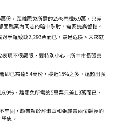
萬份，距離罷免所需的25%門檻6.9萬，只差
也都面臨黨內同志的暗中掣肘，需要提高警惕。
對手羅致政2,293票而已，最是危險。未來就
法院表現不很顯眼，要特別小心。所幸市長張善
即已高達5.4萬份，接近15%之多，遠超出預
6.9%，離罷免所需的5萬票只差1.3萬而已，
不牢固，頗有賴於許淑華和張麗善兩位縣長的
丁學忠。