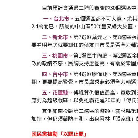
目前預計會通過二階段審查的30個選區
一、台北市。
五個選區都不可大意，尤其是
2.4萬而已，所屬的中山區50個里又綠大於
二、新北市。
第7選區葉元之、第8選區張
要看明年底就要卸任的侯友宜市長是否全力輔
三、桃園市。
第1選區牛煦庭、第2選區
政的政績不惡，民調支持度甚高，有助於鞏固
四、台中市。
第4選區廖偉翔、第5選區黃
期，更要提高警覺。市長盧秀燕必須全力輔選，
五、花蓮縣。
傅崐萁仇恨值最高，竟收到3.
應列為超級戰區，以免雄霸花蓮20年的「傅氏
其他如南投縣第二選區的游顥、雲林縣第
加持，但仍須嚴防不測。出身雲林「張家班」
國民黨被動「以罷止罷」