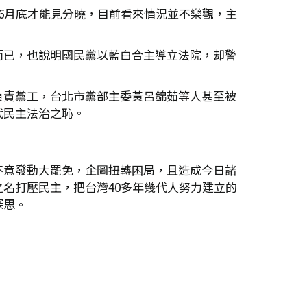
6月底才能見分曉，目前看來情況並不樂觀，主
而已，也說明國民黨以藍白合主導立法院，却警
負責黨工，台北市黨部主委黃呂錦茹等人甚至被
代民主法治之恥。
不意發動大罷免，企圖扭轉困局，且造成今日諸
名打壓民主，把台灣40多年幾代人努力建立的
深思。