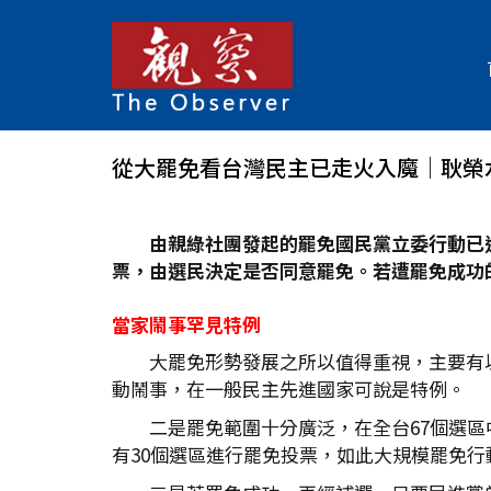
從大罷免看台灣民主已走火入魔│耿榮
由親綠社團發起的罷免國民黨立委行動已
票，由選民決定是否同意罷免。若遭罷免成功
當家鬧事罕見特例
大罷免形勢發展之所以值得重視，主要有
動鬧事，在一般民主先進國家可說是特例。
二是罷免範圍十分廣泛，在全台67個選區
有30個選區進行罷免投票，如此大規模罷免行