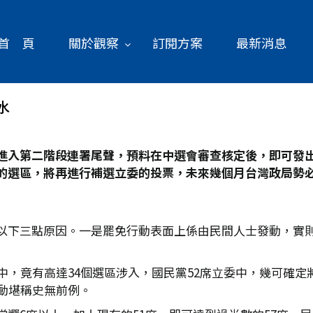
首 頁
關於觀察
訂閱方案
最新消息
水
進入第二階段連署尾聲，預料在中選會審查核定後，即可發
的選區，將再進行補選立委的投票，未來幾個月台灣政局勢
以下三點原因。一是罷免行動表面上係由民間人士發動，實
中，竟有高達34個選區涉入，國民黨52席立委中，幾可確定
動堪稱史無前例。