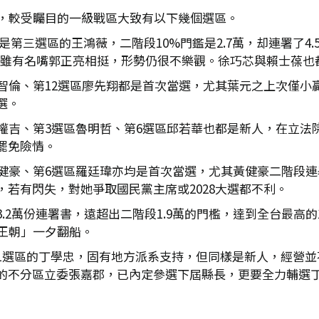
中，較受矚目的一級戰區大致有以下幾個選區。
第三選區的王鴻薇，二階段10%門鑑是2.7萬，却連署了4.5
藍，雖有名嘴郭正亮相挺，形勢仍很不樂觀。徐巧芯與賴士葆
智倫、第12選區廖先翔都是首次當選，尤其葉元之上次僅小贏
選。
凃權吉、第3選區魯明哲、第6選區邱若華也都是新人，在立
罷免險情。
健豪、第6選區羅廷瑋亦均是首次當選，尤其黃健豪二階段連署
若有閃失，對她爭取國民黨主席或2028大選都不利。
2萬份連署書，遠超出二階段1.9萬的門檻，達到全台最高的1
王朝」一夕翻船。
1選區的丁學忠，固有地方派系支持，但同樣是新人，經營並
的不分區立委張嘉郡，已內定參選下屆縣長，更要全力輔選