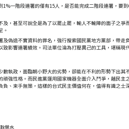
到1%一階段連署的僅有15人，是否能完成二階段連署，要到
不及，甚至可說全是為了以罷止罷，輸人不輸陣的面子之爭
足。
署及偽造不實資料的罪名，強行搜索國民黨地方黨部，帶走
以致影響連署績效。司法單位淪為打壓異己的工具，堪稱現
少數執政，面臨朝小野大的劣勢，卻能在不利的形勢下出其
的頑強性格。而民進黨運用國家機器全面介入鬥爭，藉民主之
負負、束手無策，這樣的台式民主價值何在，值得有識之士
耿榮水