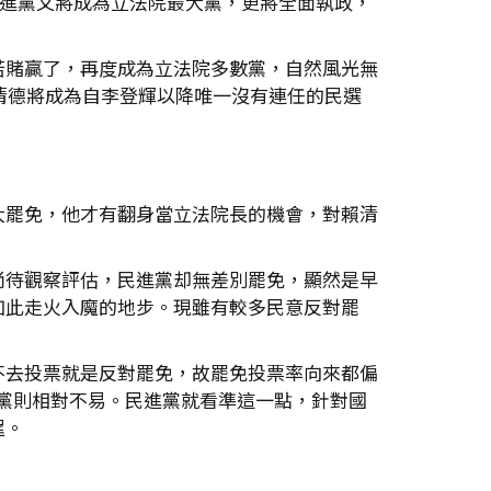
民進黨又將成為立法院最大黨，更將全面執政，
若賭贏了，再度成為立法院多數黨，自然風光無
清德將成為自李登輝以降唯一沒有連任的民選
大罷免，他才有翻身當立法院長的機會，對賴清
尚待觀察評估，民進黨却無差別罷免，顯然是早
如此走火入魔的地步。現雖有較多民意反對罷
不去投票就是反對罷免，故罷免投票率向來都偏
國民黨則相對不易。民進黨就看準這一點，針對國
逞。