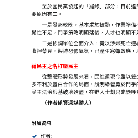
至於國民黨發起的「罷綠」部分，目前達
要原因有二。
一是發起較晚，基本處於被動，作業準備
覺性不足，鬥爭策略明顯落後，人才也明顯不
二是檢調單位全面介入，竟以涉嫌死亡連
收押禁見，製造恐怖氣氛，已產生寒蟬效應，
藉民主之名打壓民主
從整體形勢發展來看，民進黨現今雖以雙
多不利於藍白合作的局面，說明綠營勇於鬥爭
民主法治根基破壞殆盡，在野人士却只能徒呼
（作者係資深媒體人）
附加資訊
作者: