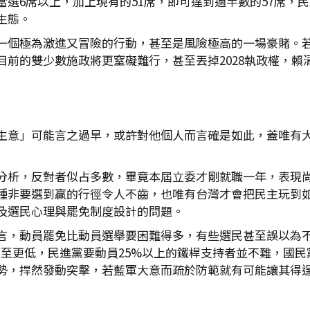
選6席以上，加上現有的51席，即可達到過半數的57席，
生態。
一個極為激進又冒險的行動，甚至是風險極高的一場豪賭。
目前的雙少數施政將更窒礙難行，甚至丟掉2028執政權，賴
生意」可能言之過早，或許對他個人而言確是如此，蓋唯有
分析，反對者似占多數，畢竟本屆立委才剛就職一年，表現
種非要選到贏的行徑令人不齒，也唯有台灣才會把民主玩到
及選民心理與罷免制度設計的問題。
言，動員罷免比動員選舉要困難得多，有些選民甚至誤以為
間，甚至更低，民進黨要動員25%以上的鐵桿支持者並不難，
勢，捍然發動突擊，若藍軍大意而疏於防範就有可能讓其得