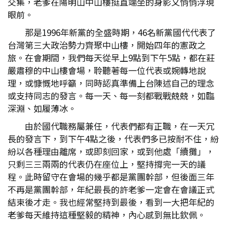
交集，老爹在陽明山中山樓挺直端坐的身影又悄悄浮現
眼前。
那是1996年新黨的全盛時期，46名新黨國代代表了
台灣第三大政治勢力齊聚中山樓，開始四年的憲政之
旅。在會期間，我們每天從早上9點到下午5點，都在莊
嚴肅穆的中山樓會場，聆聽著每一位代表或婉轉地說
理，或慷慨地呼籲，同時認真準備上台陳述自己的理念
或支持同志的發言。每一天、每一刻都戰戰兢兢，如臨
深淵、如履薄冰。
由於國代職務屬兼任，代表們都有正職，在一天冗
長的發言下，到下午4點之後，代表們多已按耐不住，紛
紛以各種理由離席，或即刻回家，或到他處「續攤」，
只剩三三兩兩的代表仍在座位上，堅持撐完一天的議
程。此時留守在會場的幾乎都是黨團幹部，但後面三年
不再是黨團幹部，年紀最長的許老爹一定會在會議正式
結束後才走。我也經常堅持到最後，看到一大把年紀的
老爹每天維持這種堅毅的精神，內心感到無比欽佩。