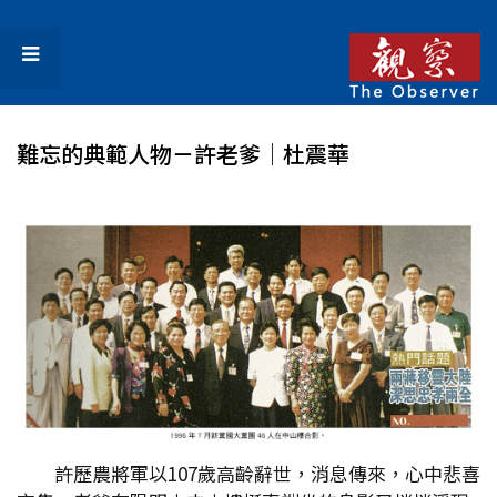
難忘的典範人物－許老爹│杜震華
許歷農將軍以107歲高齡辭世，消息傳來，心中悲喜