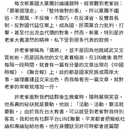
每次新黨國大黨團討論議題時，經常聽到老爹說：
「跟著道理走」、「堅持做對的事」，所以黨團不媚
俗、不跟風、不投機、不取巧，在反凍省、反雙首長
制、反對國代延任案上，成為國、民兩黨合力批判、打
擊，甚至付出流血代價的對象。然而，新黨，特別是許
老爹大義凜然的精神，私下受到很多代表的欽佩。
許老爹被稱為「儒將」，並不是因為他既威武又文
質彬彬，而是因為他的文化素養極高。在100歲後 竟然
每隔一段時間，就會有一篇有分量的文章出現在《中國
時報》、《聯合報》上，談的都是國家民族或兩岸大
事，論理嚴謹且文采出色，而我每看完一篇文章，就對
老爹的崇敬就增加一分。
許老爹面對我們這群後生晚輩時，隨時展現笑容。
他長壽的秘訣就是要動，他說；「活動、活動，要活就
要動。」由於我在台大教書，可以感受到老爹對我特別
客氣。我和他有社群平台LINE聯繫，平常都會把報紙社
論和專論貼給他看。他在身體狀況許可時都會逐篇閱