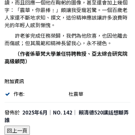
讀，而且回應一個他在鞠躬的圖像，甚至還會加上幾個
字：「震華，你最棒﹗」頗讓我受寵若驚。一個百歲老
人家還不斷地求知、撰文，這份精神應該讓許多浪費時
光的年輕人感到慚愧。
許老爹完成任務榮歸，我們為他欣喜，也因他離去
而傷感；但其風範和精神長留我心，永不褪色。
（作者係華梵大學兼任特聘教授、亞太綜合研究院
高級顧問）
附加資訊
作者:
杜震華
發佈於
2025年6月｜NO. 142│ 賴清德520講話想糊弄
誰