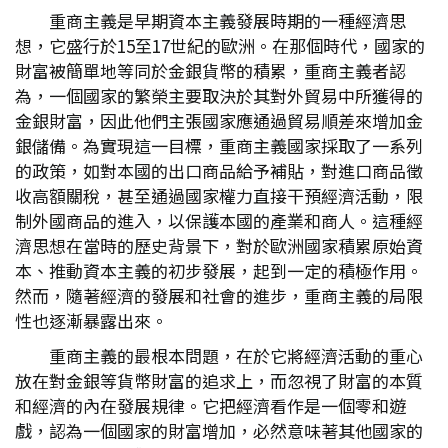
重商主義是早期資本主義發展時期的一種經濟思
想，它盛行於15至17世紀的歐洲。在那個時代，國家的
財富被簡單地等同於金銀貨幣的積累，重商主義者認
為，一個國家的繁榮主要取決於其對外貿易中所獲得的
金銀財富，因此他們主張國家應通過貿易順差來增加金
銀儲備。為實現這一目標，重商主義國家採取了一系列
的政策，如對本國的出口商品給予補貼，對進口商品徵
收高額關稅，甚至通過國家權力直接干預經濟活動，限
制外國商品的進入，以保護本國的產業和商人。這種經
濟思想在當時的歷史背景下，對於歐洲國家積累原始資
本、推動資本主義的初步發展，起到一定的積極作用。
然而，隨著經濟的發展和社會的進步，重商主義的局限
性也逐漸暴露出來。
重商主義的最根本問題，在於它將經濟活動的重心
放在對金銀等貨幣財富的追求上，而忽視了財富的本質
和經濟的內在發展規律。它把經濟看作是一個零和遊
戲，認為一個國家的財富增加，必然意味著其他國家的