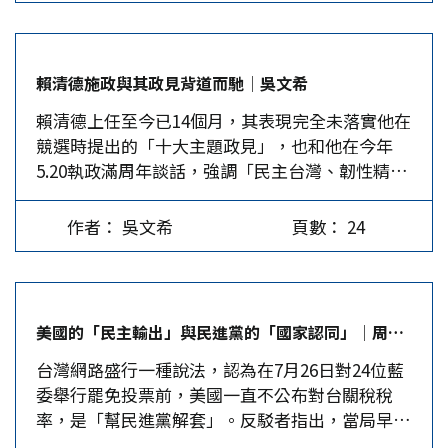
差異如何形塑政治認知。本文探討全球各國的歷史
〈為台灣民主把脈〉指出，台灣的民主並非是有機
「無審查判斷的標準」為由，不受理該部分案情的
記憶如何影響當代政治，並分析世代差異如何重塑
成長的結果，而是高度外來制度的「強行移植」。
審判。簡言之，大法官若認為，該案情涉及的判斷
政治格局。 記憶與政治認同的交融 根據聯合國人
從90年代初期快速推進的選舉制度、多黨制、言論
標準非憲法明定，憲法也規定應交由立法和行政兩
賴清德施政與其政見背道而馳│吳文希
口司2024年《世界人口展望》調查，50.5%的美國
自由到政黨輪替制度化，形式上雖接軌西方民主制
個「政治性部門」決定，司法部門就不應代為做出
賴清德上任至今已14個月，其表現完全未落實他在
人低於40歲，顯示他們對冷戰（1947-1991）的記
度，但其政治文化、社會結構與治理能力卻無法同
判斷與決定。…
競選時提出的「十大主題政見」，也和他在今年
憶多來自教科書，而非親身經歷。冷戰確立了美國
步提升，導致「民主形式化」、「治理空洞化」的
5.20執政滿周年談話，強調「民主台灣、韌性精
作為「自由世界領袖」的角色，但年輕世代對此認
嚴重落差。 朱雲漢所提出的「後民主時代」與
神、訴求團結」三元素背道而馳。 政府不開放人
知淡薄，對國際干預政策持懷疑態度，他們更關注
「民主變形」概念，是對當代民主實踐失靈的深層
民無法作主 賴競選政見中首先提及「民主自由、
國內議題，如經濟不平等或氣候變遷，而非不同意
批判。他認為當民主淪為政客競逐權力的舞台，民
作者： 吳文希
頁數： 24
維持現狀」，又稱要「人民作主 開放政府」。不
識形態的對抗。 這種記憶斷層影響政治選擇。
粹成為政治動員的主要工具，民主制度雖仍存在，
料，民進黨今年初就搞出大罷免，令全世界民主國
2020年美國大選中，年輕選民支持強調社會正義的
但其內涵與功能卻已偏離初衷，甚至反向運作，導
家為之側目，不過，也正好讓台灣民眾認清民進黨
候選人，而非延續冷戰思維的外交政策。缺乏歷史
致社會撕裂與治理癱瘓。在此狀態下，選舉不再是
是一個輸不起的政黨。賴清德日前邀請藍白兩黨主
事件的直接記憶，使年輕世代的政治優先序列與老
政策選擇的過程，而是「族群動員」與「仇恨宣
美國的「民主輸出」與民進黨的「國家認同」│周忠菲
席參加「國安簡報」，但議程中缺了兩黨主席的發
一輩不同。 個人記憶也塑造政治立場。年長的美
洩」的競技場；政黨不再追求治理理念，而是沉溺
台灣網路盛行一種說法，認為在7月26日對24位藍
言及問答時間，非邀請函裡所謂的「坦率真誠交換
國人可能記得伊朗人質危機（1979-1981），這場
於奪權與利益分配。…
委舉行罷免投票前，美國一直不公布對台關稅稅
意見，共商國事」，所以朱立倫及黃國昌均拒絕出
事件讓他們對外交政策更謹慎。卡特總統在1981年
率，是「幫民進黨解套」。反駁者指出，當局早就
席。 民進黨一天到晚喊「抗中保台」，唯恐中共
的卸任告別演說中強調，美國需捍衛人權，並面對
得知美國對台灣的關稅稅率為25%，與日、韓相
不被激怒而動武，而事實上，台灣軍力遠不及中
核武與環境挑戰。年輕世代則因缺乏這些經歷，質