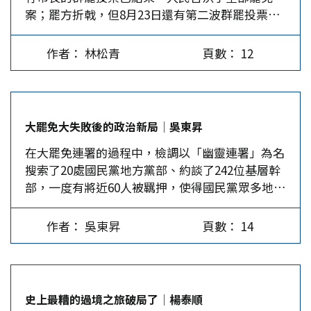
案；罷方折戟，但8月23日還有第二波群罷投票，
民進黨取得立法院多數的62席，民眾黨擁有的8席
迴避了誰該為此負責的疑問。…
政潮尚未沉沙。 大惡罷政潮是極沉重的內耗，執
立委就完全沒有意義，所以要力挺國民黨，若國民
政黨發動，大成功可肆行專政，失敗了仍可高踞權
黨立委被罷6席以下，民眾黨除可投入補選（當時
作者： 林松青
頁數： 12
位，有恃無恐。被罷的在野黨公職純屬挨打，手無
黃國昌已要副秘書長許甫準備投入台北市立委補
資源又遭司法霸凌，還得破釜沉舟奮勇決戰；一年
選），也可在立法院藍白合作中更具有話語權。持
多前才當選的正當性遭到如此摧殘，傷痕椎心刺
不同意見者認為，民眾黨應保有自主性，不必成為
骨，豈會甘服？就台灣總體形勢分析，沒有正當性
「小藍」，個別立委或支持者可以協助各選區的藍
大罷免大失敗後的政治新局│吳東昇
的惡罷必有戰損、必結惡果，民進黨主席賴清德脫
委，但不必用全黨之力和國民黨綁在一起。也有人
在大罷免連署的過程中，檢調以「幽靈連署」為名
不了責任，必須全部承擔。 戰損一：民進黨、政
認為，如果太早表態支持國民黨，可能會影響柯文
搜索了20處國民黨地方黨部、約談了242位基層幹
府官員和罷團放肆地燃燒反中、抗中情緒，已極大
哲8月初交保的機會。 直到6月下旬，民眾黨內的
部，一度有將近60人被羈押，使得國民黨眾多地方
化了台灣的安全風險。 罷團領銜人曹興誠說，藍
「路線之爭」才逐漸清晰，全力支持國民黨反罷的
黨部幾乎無法運作反罷免，所以7月26日的開票結
委朝拜中共政治局常委王滬寧後，開始亂法、刪減
聲音占上風。6月30日，黃國昌拍板定案，要求全
果25：0，頗令人感到意外。 民粹操作過度使民怨
預算，法案直接從北京丟到台北三讀；罷團還琅琅
黨投入反罷工作，甚至要求所有黨公職人員，在
作者： 吳東昇
頁數： 14
反撲 公民罷團金源、人員充足，又占有媒體優
上口地說，國民黨委員接受習近平指示，要搞亂台
7/26之前停止輪休或排休，全力配合藍委的反罷活
勢，綠營更動用國家機器、司法檢調打壓控制言
灣。罷團散發的傳單指，被罷委員親中投共、舔共
動，同時也確定7月20日由民眾黨主辦一場反罷活
論、買通網紅顛倒是非、造謠抹紅，又不時對民眾
賣台、毀憲亂政、大砍預算，違反國安法和反滲透
動（後來確定是在民進黨部前集會遊行）。沒料
稱預算被刪，導致政府機關無法運作的謊言，企圖
法，台灣會淪陷，大家財產會變零；還張掛「清統
到，7月1日傳出台北市前副市長彭振聲的夫人輕
史上最糟的過境之旅破局了│楊泰順
情勒民眾，沒想到卻激起在野黨的危機感，更激起
毒、剿匪共」的大看板。但這些指控一無文件物
生，讓民眾黨上下悲憤異常，全黨投入反罷的意志