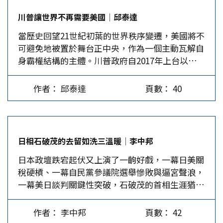
度已達83.7%，非常接近製造核武所需90%的濃縮
川普讓世界不再需要美國│邱泰達
標準。以色列因此認為，必須及時摧毀這項企圖，
當歷史回望21世紀初葉的世界秩序變遷，美國將不
以免伊朗建造出核子武器，對以色列構成毀滅性的
可避免地被置於舞台正中央，作為一個主動瓦解自
生存威脅。發動軍事攻擊是為了保護自己的生存
身霸權結構的主體。川普政府自2017年上台以來，
權，屬於正義之舉，也因如此，美國不僅未譴責以
其「美國優先」外交政策撕裂的，不只是跨大西洋
色列，甚至協助以色列，於6月22日凌晨直接對伊
聯盟與全球自由貿易體系，而是更深層地摧毀了美
朗採取進一步攻擊。 反觀2022年2月24日爆發的俄
作者： 邱泰達
頁數： 40
國作為全球秩序穩定器的信任資本。 在這場看似
烏戰爭，則全然不是如此。俄羅斯對烏克蘭東部頓
孤立主義的退卻行動中，中國大陸悄然收穫了一場
巴斯地區發動軍事攻擊的理由是，烏克蘭政府欺壓
地緣政治的結構性勝利—它不需與美國正面對撞，
殘害烏東地區俄裔人口，同時試圖加入北約，對俄
便迎來了國際體系的裂縫。多極化的世界格局，不
羅斯的國家安全構成威脅。由此看來，俄羅斯發動
日相石破茂的去留如洗三溫暖│李中邦
再由新興大國發起，而是由霸權國家的自我解構所
軍事攻擊，也是為了保護自己的生存及烏東俄裔人
日本政壇跌宕起伏又上演了一齣好戲，一幕日美關
促成。 川普拒絕有代價的領導權 在傳統國際關係
口的生活權，理應站在正義的一方。但以美國為首
稅硬槓、一幕自民黨參議院選舉慘敗與逼宮聲浪，
理論中，赫然屹立的「霸權穩定論」
的西方國家，卻將俄羅斯的行動定義為侵略，不但
一幕美日談判關鍵性突破，石破茂的首相生涯猶如
（Hegemonic Stability…
嚴加譴責，還祭出經濟制裁。俄羅斯與以色列同樣
是在「國難」與「國益」之間反覆躍動。 川普的
主動對鄰國發動軍事攻擊，西方世界的反應截然不
關稅施壓曾將石破弄得喘不過氣來，出人意表的
同，其中的差異在於西方國家主觀的認定。 以攻
作者： 李中邦
頁數： 42
是，在自民黨參議院選舉重挫後，川普又像「及時
擊伊的正當性不足…