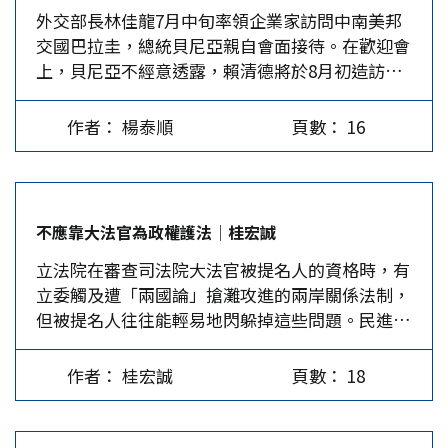
外交部長林佳龍7月中旬率領企業家訪問中南美邦
中間選民的厭惡感。 據個人觀察，尤其是投票前
證，二無人證影像，看到表象就開砲，是典型的稻
更加堅定。罷免前幾天，又確認柯文哲8月2日會繼
交國巴拉圭，總統貝尼亞親自會面接待。在歡迎會
的一個月，很多平日保持沉默的網民，紛紛冒出來
草人謬誤：先曲解知共保台立委的主張，視為代罪
續延押，連走出看守所返家投票的機會也被剝奪
上，貝尼亞不經意透露，賴清德將於8月初造訪巴
留言支持反罷免。藍白合這次僅靠網路的力量及少
稻草人而肆意攻擊。民進黨又自命本土，擅自把反
了，這使得民眾黨支持者的反罷決心與氣勢衝到最
拉圭。媒體為此幾乎炸了鍋，因為此前並無任何出
數媒體的突圍即大獲全勝，實屬難能可貴。 其
中抗中美化成愛台灣，蠱惑群眾。 愛台灣是台灣
高點。而民眾黨的全力支持又成為反罷成功的重要
訪訊息，友邦元首率先揭露並不常見。更不常見的
實，賴清德一開始想用公民團體喬裝民意發動罷免
居民、大陸人民都有的權利，愛的路徑不同。民進
關鍵之一。…
作者： 楊泰順
頁數： 16
是，這場之後被總統府公開承認的過境之旅，在7
的策略，就種下敗因。畢竟沒有選舉經驗的罷團如
黨反中惹出經濟制裁、美國關稅壓榨和大陸戰備警
月28日晚間取消了。 貝尼亞的發言見報後，總統
同烏合之眾，他們每天上演的荒腔走板行徑，成了
巡，如此愛台反成害台。國民黨委員通過交流建立
府立即對外澄清：「總統府沒有相關說明，若有確
為網民每日必看的笑點。…
互信，是為台灣安全穿梭奔走，善盡民意託付和平
定安排將會對外公布」；外交部也隨後召開記者會
保台責任；罷方敷衍表象的攀誣經不起辯證，想搪
不應靠大法官為政權護法│桂宏誠
表示：「目前並無元首出訪的相關資訊」。然而，
塞真相也通不過事實查核。大陸因民族同根，文化
立法院在審查司法院大法官被提名人的資格時，有
根據媒體求證與外電報導，賴清德早就確定將在8
同源，出於愛台之心，不願毀掉寶島人民生計。民
立委觸及遭「兩國論」搶灘攻進的兩岸關係法制，
月4日出訪中南美三個友邦國家，途中會過境美國
進黨的反中大惡罷抹殺了他者的善心，台灣內部愈
但被提名人往往能輕易地閃躲掉這些問題。民進黨
停留紐約與達拉斯。故而，林佳龍7月中的中南美
亂，台海安全風險愈升高。…
執政後，行政機關就常在適用法律時偷渡「兩國
「榮邦之旅」，根本就是扮演賴清德出訪的「踩線
論」，近年來更用「行政解釋」把「兩國論」強行
團」，外交部不敢承認，反而顯得有些欲蓋彌彰。
作者： 桂宏誠
頁數： 18
攻進一個中國法理原則的法規體系中，正是因有大
國際形勢不利賴出訪 總統出訪是大事，過往在啟
法官作為「鞏固政權的護法」。 亂套政治問題不
程前一個月必然就已敲鑼打鼓，無非希望藉著出
審查 國民黨立委翁曉玲詢問大法官兼副院長被提
訪，提升總統拚外交的形象。歷史紀錄顯示，歷次