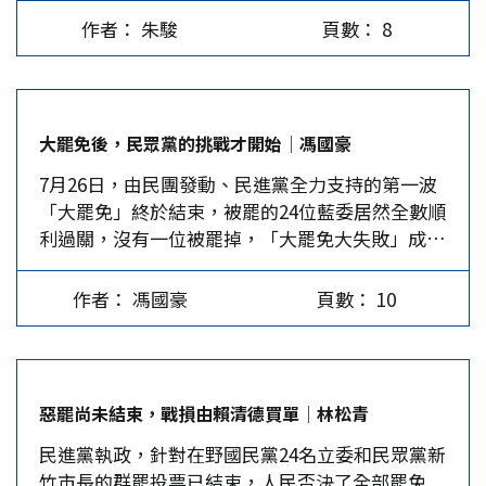
不可。各黨2026、2028年的選舉籌碼要重新計
開票當晚發表的文章中說：「老百姓用選票在說話
的理念不符合主流民意，卻無膽識引領或創造主流
作者： 朱駿
頁數： 8
算。 喧騰半年的大罷免第一波已完敗收場，8.23第
了！」是啊，雖然每次投票都是百姓在說話，但這
民意，難怪每次在與綠營比「愛台灣」時，總是敗
二波勝算更加渺茫。賴清德這次創下舉世空前絕後
一次說得特別大聲清楚，因為百姓不傻，他們不是
給正港的本土派。 民眾黨中央及柯粉、小草的積
的惡例，已在台灣政局烙下肉焦見骨的傷痕，對台
政黨的玩物，多數選民還是看得懂，也明白那些自
極動員，被視為此次致勝的關鍵。因此，藍白合成
灣政治發展造成無法磨滅的惡劣影響。 大失敗因
作聰明的政客在玩啥把戲。 之所以引用楊渡這句
為可望阻止「民主獨裁」的唯一法寶，有人甚至建
大罷免後，民眾黨的挑戰才開始│馮國豪
素多層多面。白營全力為藍委造勢，以綠營出身對
話，原因是該話簡單明瞭地回答了，民進黨由上而
議現在就組成「國眾聯盟」。該黨主席黃國昌更是
7月26日，由民團發動、民進黨全力支持的第一波
綠營理解的深度，直戳綠營的要害，是一大助力，
下對「大罷免、大失敗」的回應。開票後，民進黨
炙手可熱，不僅「2028盧昌配」傳得沸沸揚揚，他
「大罷免」終於結束，被罷的24位藍委居然全數順
但兩黨基本盤結合僅與綠盤相當，能有如此出乎預
敗下陣來已成定局，先是秘書長林右昌出面答覆記
還被點名接任行政院長。但是，黃國昌不久後就得
利過關，沒有一位被罷掉，「大罷免大失敗」成
料之外的輾壓式勝利，應該是中立或獨立選民發揮
者提問，他說「大罷免是民意的展現，是民主的價
處理「兩年條款」，不論他如何處理，都會衝擊到
真。 這次大罷免因民眾黨8位立委都是不分區，沒
了決定勝負的砝碼角色。 反威權一直是台灣幾十
值」，該黨會繼續堅持民主價值云云，而不去回答
民眾黨及個人發展，加上內部派系問題始終揮之不
有一人在罷免名單內，但整個反罷過程中，民眾黨
年來的主流民意，賴清德若稱心如意會造成「一黨
誰該為此負責的記者提問。接著是民進黨團總召，
去，黃能否長時間持盈保泰尚不可測。…
作者： 馮國豪
頁數： 10
努力協助各地的藍委，尤其選前陳佩琪出面呼籲小
專政，一人獨裁」，已破碎的憲法必形同具文，日
也就是此次大罷免的原始提案人，號稱「點子王」
草們全員出動，幫阿北跟她投下「不同意罷免」
後將更快意恩仇，任性使氣。中立或獨立選民可能
的柯建銘上場，他重複了過去說過的話，宣稱「大
票，可說民眾黨對罷免失敗功不可沒，但民眾黨的
因此受到刺激紛紛踴躍投票，創下歷來罷免案最高
罷免是人民權利、是民主價值」，他會繼續堅持，
挑戰在罷免結束後才正式開始。 民眾黨內曾有路
的投票率，民進黨只能飲恨吞敗。 賴清德地位會
也完全迴避了誰該為此負責的問題。最後是指揮官
惡罷尚未結束，戰損由賴清德買單│林松青
線之爭 其實，民眾黨一直到6月初都還在掙扎是否
開始動搖？…
賴清德以臉書形式上場，提的還是「這是公民團體
民進黨執政，針對在野國民黨24名立委和民眾黨新
要全力支持反罷方。主張支持者認為，藍白唇亡齒
自發的運動，是人民權利，是民主價值」，不過他
竹市長的群罷投票已結束，人民否決了全部罷免
寒，萬一藍營立委被罷掉超過6席以上，而改選後
仍加上了「他會繼續為護台、保台努力」。賴主席