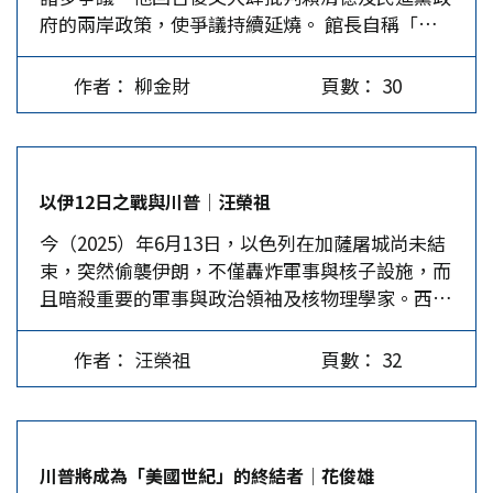
府的兩岸政策，使爭議持續延燒。 館長自稱「以
回馬槍。 賴的第一講「國家」，表示台灣的主權
具，被民進黨濫用為政治武器。同理，民主輸出也
民間交流為目的」，在大陸訪問時多次發表「兩岸
國家地位不容質疑、不屬於中華人民共和國；第二
是美國的民主工具。台灣的政治動盪，民眾的抗
同屬一中」、「我也是中國人」等言論，返台後更
講「團結」，主張中華民國派反共、台灣派護台，
議，事實台獨掌權下，兩岸關係的起伏都與美國對
作者： 柳金財
頁數： 30
稱其遭側翼打壓與輿論獵巫，引發兩極化的爭辯。
反共護台團結力量大；第三講「憲政體制」，認為
台的民主輸出相關。「民主輸出」是美對台戰略的
支持者認為這展現了民間網紅直言的風格，肯定其
台灣經過七次修憲，已形成台灣為主體的民主共
重要部分。…
持兩岸和平立場；反對者則批評其已陷入中共統戰
識；第四講「國防」後，原訂還有外交、兩岸、民
與認知作戰圈套，受其銳實力影響，甚至成為中共
主、和平、繁榮、均衡台灣等議題要講，卻藉颱風
以伊12日之戰與川普│汪榮祖
的「在地協力者」而不自知。 館長現象反映出，
過境停頓了。 專業是公共衛生、醫學的賴清德，
今（2025）年6月13日，以色列在加薩屠城尚未結
台灣社會在兩岸關係、統獨選擇、國家認同、公共
對於政治、歷史相對不熟，加上意識形態的糾葛，
束，突然偷襲伊朗，不僅轟炸軍事與核子設施，而
論壇媒體與輿論操作等議題的複雜性與分歧性。許
系列講話內容屢屢出錯，所以在野陣營戲稱，賴若
且暗殺重要的軍事與政治領袖及核物理學家。西方
多台灣民眾希望兩岸維持現狀、避免戰爭，此種集
繼續講下去，恐怕是幫「反罷免」添柴加火，而執
媒體照樣不譴責以色列違反國際法，入侵主權國家
體社會的心理反應，不應被解讀為迎合大陸統戰；
政陣營反而希望他少講少錯。…
伊朗，更把猶太國的情報機構說得神乎其技，伊朗
而更多是對兩岸日增敵意的集體憂慮，以及一種反
作者： 汪榮祖
頁數： 32
不堪一擊，大敗虧輸。其實，此戰以色列踢到鐵
戰情緒宣洩。 館長自認為務實派，其政治立場的
板，最後看到苗頭不對，拖美國捲入，轟炸伊朗，
轉變或許可扭轉激進台獨對台灣的傷害。民進黨主
摧毀其主要核子設施後，主動停戰，草草結束了為
政下從蔡英文到賴清德，台灣的政治環境急速惡
時12天的戰爭。 以伊交惡背景 伊朗於1979年爆發
化，越來越極化，不僅損及政黨政治、族群和諧及
川普將成為「美國世紀」的終結者│花俊雄
革命，推翻親美的巴勒維（Reza Shah Pahlavi）
國家認同；也導致中間溫和派的聲音及力量逐漸被