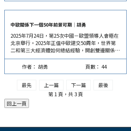
雨」般地救了石破一把。 川普關稅加壓，石破頑
抗 7月7日，川普在其「真實社群」公布對日關稅
稅率25％的信函，挑明美日貿易逆差是由日本關
中歐關係下一個50年前景可期│胡勇
稅、非關稅政策及貿易壁壘所造成的，8月1日起，
2025年7月24日，第25次中國－歐盟領導人會晤在
美國將對日本進口產品徵收25％的關稅；如果日本
北京舉行。2025年正值中歐建交50周年，世界第
出於任何原因，決定提高對美產品的關稅，無論日
二和第三大經濟體如何總結經驗，開創雙邊關係的
本提高多少，美國將會把該數字加在現行的25%關
未來，深受輿論矚目。 中歐峰會前夕雙方摩擦接
稅上。看這幾句話即知川普對日本有多狠，而稅率
連不斷，峰會本身也被質疑乏善可陳。然而，正如
勢必會對無數企業造成重大衝擊。 過去三個月
作者： 胡勇
頁數： 44
習近平在會見中指出的，「中歐之間沒有根本利害
來，經濟再生擔當大臣赤澤亮正七次赴美交涉，使
衝突和地緣政治矛盾，合作大於競爭、共識多於分
盡渾身解數，但關稅比4月不降反升1％！石破對此
最先
上一篇
下一篇
最後
歧的基本面和主基調沒有變。」尤其，相較於中國
表示「遺憾」，並做出「繼續交涉」的指示。石破
與美日等西方國家的關係，中歐能夠保持最高層交
第 1 頁，共 3 頁
不甘示弱，在參議院選舉街頭演講時說，「國家利
往與各領域的對話本身就彌足珍貴。因此，第25次
益之戰，不能被輕視！即便是盟友，也要堂堂正正
中歐北京峰會完成了承前啟後的任務。 中歐峰會
地維護我們的利益」，對比過去歷任對美國唯唯諾
曾被看衰 從常理來講，在50周年紀念峰會前夕，
諾的「YES-MAN」首相，石破坦率陳詞令人耳目
雙方應盡力塑造和諧的輿論氛圍，並為峰會的成功
一新，許多人都沒想到他這麼強硬、有個性。…
舉行積累前期成果。然而，令人大跌眼鏡的是，人