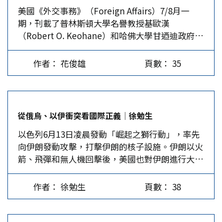
美國《外交事務》（Foreign Affairs）7/8月一
政權，與美國交惡，視以色列為美國在中東的鷹
邊緣化，失去支持和平發展穩定的中間緩衝地帶。
期，刊載了普林斯頓大學名譽教授基歐漢
犬。幾代的伊朗神權領導人認為：以色列強占了伊
館長是否受中共銳實力影響…
（Robert O. Keohane）和哈佛大學甘迺迪政府學
斯蘭人的土地，猶太國是西方帝國主義殖民者的國
院前院長、前國防部助理部長、軟實力（Soft
家。伊朗負有伊斯蘭教義的責任，破邪顯正，抗拒
Power）概念提出者奈伊（Joseph…
美以。而以色列指伊朗要滅猶太國為藉口，非除之
作者： 花俊雄
頁數： 35
而不快。兩國雖然相距千里，相視分外眼紅。…
從俄烏、以伊衝突看國際正義│徐勉生
以色列6月13日凌晨發動「崛起之獅行動」，率先
向伊朗發動攻擊，打擊伊朗的核子設施。伊朗以火
箭、飛彈和無人機回擊後，美國也對伊朗進行大轟
炸。這一場軍事衝突再度揭開了國際正義虛偽的真
面目。 以色列、俄羅斯同因不同果 以色列攻擊伊
作者： 徐勉生
頁數： 38
朗核子設施的理由是，伊朗的核子設施不僅限於和
平用途，而是企圖製造核子武器。國際原子能總署
曾於2023年3月指出，伊朗福爾多基地的鈾濃縮純