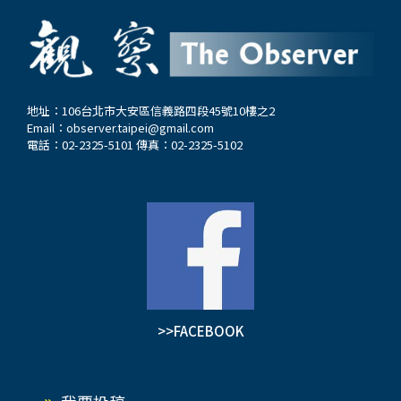
們更多看到的似乎是相互指責和彼此制裁。先是今
年6月20日，歐盟委員會宣布將實施國際採購工具
（IPI）措施，禁止未來5年內中國醫療器械廠商參
與歐盟500萬歐元以上公共採購合同的招標。作為
反制，中國財政部7月6日宣布，對於4,500萬元人
地址：106台北市大安區信義路四段45號10樓之2
Email：
observer.taipei@gmail.com
民幣以上的醫療器械政府採購專案，排除歐盟企業
電話：02-2325-5101 傳真：02-2325-5102
參與。 7月8日，歐盟委員會主席馮德萊恩在歐洲
議會發表演講，闡明歐盟對華三大優先關切，包括
中歐經貿關係再平衡、經濟去風險和全球議題外
交。在演講中，馮德萊恩表達了，在市場准入、產
能過剩、稀土出口管制等方面對中國的不滿，並指
責中國在為俄羅斯的對烏戰爭提供經濟支援。面對
歐盟的強勢施壓，中方的回應也毫不客氣—「希望
歐方認識到，當下需要再平衡的是歐方的心態，而
>>FACEBOOK
不是中歐經貿關係。」…