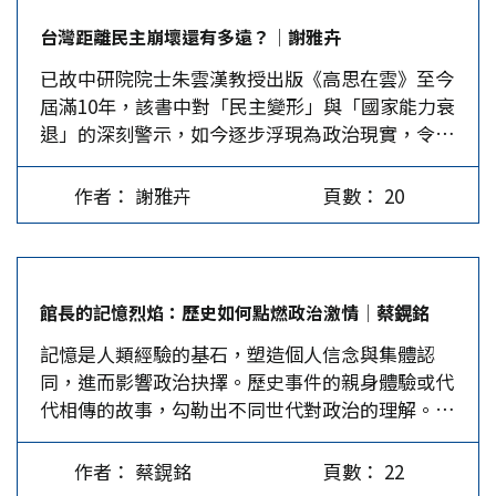
名人蘇素娥，憲法中的兩岸關係是「兩國」或「兩
總統出訪確實也都對聲望有拉升的效果，但距外電
台灣距離民主崩壞還有多遠？│謝雅卉
區」的關係？蘇素娥亂套了美國最高法院大法官發
揭示的出發日期僅剩二周，何以總統府卻依然諱莫
已故中研院院士朱雲漢教授出版《高思在雲》至今
展出來的「政治問題」或「統治行為」不審查原
如深，反而是受訪國家元首搶先揭露？合理揣測，
屆滿10年，該書中對「民主變形」與「國家能力衰
則，回答關於憲法中的領土問題，司法院大法官釋
執政當局應該是理解，目前並非賴出訪的恰當時
退」的深刻警示，如今逐步浮現為政治現實，令人
字第328號解釋，認為因屬「重大的政治問題」，
機，故而儘量放低姿態，以避免曝光後各方勢力迫
不寒而慄。民主原應是集體理性與制度治理的展
而不應由釋憲機關解釋。然而，憲法增修條文和
使賴改變行程。 就國際情勢而言，任何人都看得
現，在台灣卻演變為民粹操弄、政黨內耗與治理癱
《兩岸關係條例》皆有明文規定，國家統一前的現
出賴清德現在出訪確實有諸多不宜。美國是台灣最
作者： 謝雅卉
頁數： 20
瘓的代名詞。 「台灣離民主崩壞還有多遠？」這
狀分成「台灣地區」和「大陸地區」。 事實上，
重要的盟邦，但美國目前正努力改善與北京的關
個問題，在2025年、政壇惡鬥不止、社會信任斷裂
憲法的法理如何界定兩岸關係，與國土疆域的範圍
係，賴挑選此時過境，勢必引發北京強烈的抗議，
的今天，不再只是理論探問，而是社會警鐘。從立
並無關係。釋字第328號解釋認為，憲法所定中華
可能使美中改善關係的努力付諸東流。而美國若為
法院的衝突暴力，到媒體與財團間的共生結構，從
民國「依其固有之疆域」，並無明確可資判斷的依
討好北京而對賴的過境冷處理，則又可能讓日、韓
館長的記憶烈焰：歷史如何點燃政治激情│蔡鎤銘
執政黨為一己之私的角力，到治理品質的持續下
據，且當時尚有代表人民主權及修憲機關的「國民
等盟邦對美國失去信心，影響美國在亞太的布局，
記憶是人類經驗的基石，塑造個人信念與集體認
滑，民主的本質與價值正遭遇深層侵蝕。人民的失
大會」，故領土範圍屬重大的政治問題，理應由政
甚至造成第一島鏈的破口。賴清德堅持過境必讓美
同，進而影響政治抉擇。歷史事件的親身體驗或代
望早已不只是對某一政黨或政治人物，而是對整體
治性機關決定，大法官才在該案做出「不予解釋」
國左右為難，不無可能暗示賴主動取消。正因這些
代相傳的故事，勾勒出不同世代對政治的理解。
制度的失能與信念破產。在此時刻重讀《高思在
的解釋。 蘇素娥或許未必清楚，美國最高法院發
混沌不清的訊息，使得賴在出發前一周都還舉棋不
2025年6月，網紅「館長」陳之漢赴上海，期許扮
雲》，不僅是回顧一位知識分子對時代的批判省
展出的「政治問題不審查」理論與原則，係大法官
定。…
演「和平大使」，直戳民進黨「抗中保台」的虛假
思，更是對台灣民主未來的重新審判。 民主形式
對於審理中的訴訟案件，若案情涉及「政治問題」
作者： 蔡鎤銘
頁數： 22
敘事，揭露其對大陸的刻意污衊，更凸顯世代記憶
化、治理空洞化 朱雲漢在《高思在雲》第四篇
或「統治行為」，通常會基於「三權分立原則」和