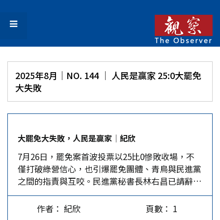
2025年8月｜NO. 144 │ 人民是贏家 25:0大罷免
大失敗
大罷免大失敗，人民是贏家│紀欣
7月26日，罷免案首波投票以25比0慘敗收場，不
僅打破綠營信心，也引爆罷免團體、青鳥與民進黨
之間的指責與互咬。民進黨秘書長林右昌已請辭，
但黨內仍有公職要求賴清德辭主席，內閣8月改組
也恐難避免，28日晚又傳出賴清德8月初想藉出訪
作者： 紀欣
頁數： 1
過境美國的行程取消了。基上，賴清德和民進黨可