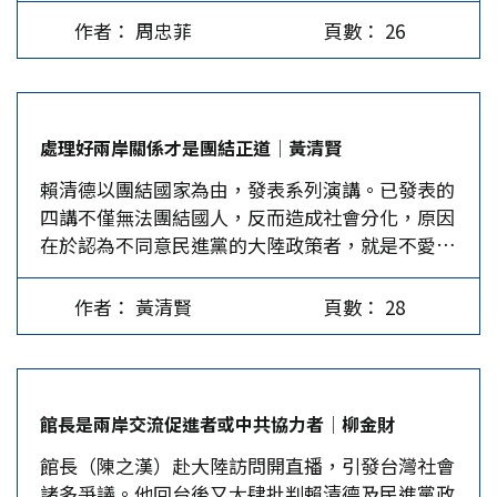
同。之所以刻意隱瞞，是擔心大罷免受到衝擊。
共，花大錢向美國採購的武器又都老舊；三軍招生
疑軍事干預，並且支持和平外交。…
作者： 周忠菲
頁數： 26
本文認為，美國對大罷免警言慎行、避免表態，這
不易，願意服義務役的又寥寥無幾；現役軍人只要
種精於算計一向是美國看準機會再投機的本色。此
一到退役時機就申請退伍。種種現象導致台灣兵力
外，台灣對美貿易順差高，美台關稅談判，台灣的
薄弱。…
定位是世界貿易組織（WTO）的成員，不必大驚
處理好兩岸關係才是團結正道│黃清賢
小怪。何況，台灣民主政權出現大崩盤，美國一手
賴清德以團結國家為由，發表系列演講。已發表的
培養的「民主優等生」，突然間轉變為「劣等
四講不僅無法團結國人，反而造成社會分化，原因
生」，這種失控不僅將損害台灣的民主形象，也將
在於認為不同意民進黨的大陸政策者，就是不愛台
成為美國的負擔。 民進黨發動罷免戰以來，其製
灣、不要民主。換言之，賴清德若真要團結台灣，
造暴力、上演衝突鬧劇等「政治獵巫」現象，說明
就應該接受民主的多元聲音，處理好穩定台海的兩
民進黨的目的就是要繼續搞選舉。而選舉政治離不
作者： 黃清賢
頁數： 28
岸關係，不要讓普羅大眾陷於兵凶戰危的風險中，
開外部干涉的支持。因此，本文提出，關注大罷
這才是真的愛台灣。 賴團結演講不利於團結 正如
免，更需要警惕美國可能強化對台灣的「民主輸
大罷免由民間團體主導的講法，賴清德說他是應民
出」，以推動民進黨採取更激進的策略。若如此，
間團體之邀，展開「團結國家十講」系列演說。由
有利於美國掌控兩岸形勢。如民進黨進一步製造台
館長是兩岸交流促進者或中共協力者│柳金財
於這個宣布是在中央選舉委員會確定大罷免投票日
灣身分混亂，製造台灣國家認同，威脅打公民投票
館長（陳之漢）赴大陸訪問開直播，引發台灣社會
期的隔天出現，難免被質疑是對罷免國民黨立法委
牌等。其危險性遠高於大罷免。 「民主輸出」與
諸多爭議。他回台後又大肆批判賴清德及民進黨政
員的造勢，也是對在野黨主席不願參加國安簡報的
美對台戰略 罷免機制是西方政治中的一種民主工