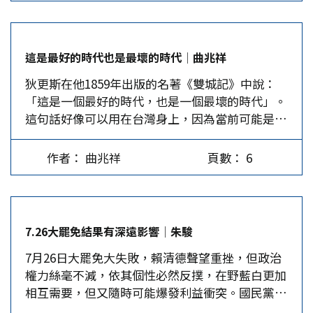
以說是這次罷免案的輸家，但這不代表賴政府不會
加碼利用司法打壓在野勢力，甚至升高兩岸對抗來
展開反撲。 有輸家就必有贏家，誰是這次大罷免
這是最好的時代也是最壞的時代│曲兆祥
的贏家？ 國民黨一次保住了24席立委，照講應為
狄更斯在他1859年出版的名著《雙城記》中說：
最大贏家，但選後一堆人砲打黨中央，甚至有人痛
「這是一個最好的時代，也是一個最壞的時代」。
批就是因朱立倫主席軟弱無能，賴當局才敢肆意妄
這句話好像可以用在台灣身上，因為當前可能是台
為；而前秘書長李乾龍更公開對朱喊話：「不要心
灣這座島嶼自古以來最富裕、資源最豐盛的時代，
存僥倖還要連任」。中常會已決定主席改選延至10
但當前也是台灣社會價值最混亂的時刻。 7.26這場
月，歹戲拖棚，恐怕還是少不了內鬥戲碼。 更令
作者： 曲兆祥
頁數： 6
大罷免具體呈現出狄更斯那句名言，尤其當我眼見
人扼腕的是，這次「抗中反共牌」失效非國民黨之
青鳥的年輕人對著一位長者狂吼、謾罵時，一幅世
功。國民黨4.26凱道集結就喊出「反綠共」，朱立
代對立、政治價值對立的社會撕裂感立即浮現腦
倫又強調「真正反共的政黨是國民黨」，趙少康在
海。是的，這場莫名其妙的政治運動過去了，勝利
選後還說：「未來更要堅定反共反台獨的立場，以
7.26大罷免結果有深遠影響│朱駿
者為此疲憊不堪，而失敗者則悲傷難耐，心有不
台灣的利益為最高利益」。這樣的論調與綠營的
7月26日大罷免大失敗，賴清德聲望重挫，但政治
甘，於是寄望於8.23下一個7席戰場，想著要復仇
「反共護台」有何不同？難道兩岸交流合作不符合
權力絲毫不減，依其個性必然反撲，在野藍白更加
雪恥，所以政治動能很快就會恢復。然而，會有多
台灣的利益？且看這一次館長以「中國人認同」痛
相互需要，但又隨時可能爆發利益衝突。國民黨曝
少人去疼惜台灣這個已經被物慾、貪婪給撕裂得一
擊「抗中保台」，效果不錯，還帶動了其他年輕網
露出黨務危機須做大改變，特別是其兩岸路線非改
塌糊塗的社會。 老百姓用選票在說話了 楊渡在投
紅跟著做。而國民黨長年拿香跟拜，始終擔心自己