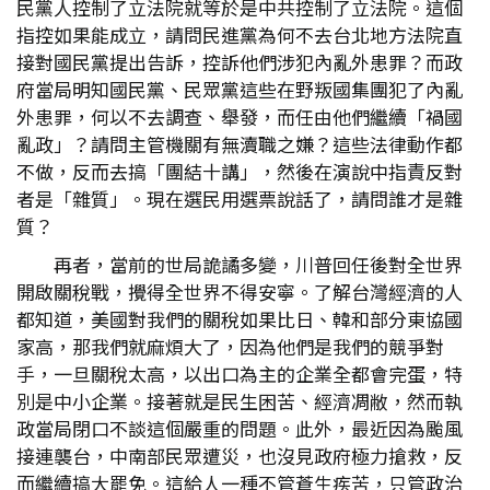
民黨人控制了立法院就等於是中共控制了立法院。這個
指控如果能成立，請問民進黨為何不去台北地方法院直
接對國民黨提出告訴，控訴他們涉犯內亂外患罪？而政
府當局明知國民黨、民眾黨這些在野叛國集團犯了內亂
外患罪，何以不去調查、舉發，而任由他們繼續「禍國
亂政」？請問主管機關有無瀆職之嫌？這些法律動作都
不做，反而去搞「團結十講」，然後在演說中指責反對
者是「雜質」。現在選民用選票說話了，請問誰才是雜
質？
再者，當前的世局詭譎多變，川普回任後對全世界
開啟關稅戰，攪得全世界不得安寧。了解台灣經濟的人
都知道，美國對我們的關稅如果比日、韓和部分東協國
家高，那我們就麻煩大了，因為他們是我們的競爭對
手，一旦關稅太高，以出口為主的企業全都會完蛋，特
別是中小企業。接著就是民生困苦、經濟凋敝，然而執
政當局閉口不談這個嚴重的問題。此外，最近因為颱風
接連襲台，中南部民眾遭災，也沒見政府極力搶救，反
而繼續搞大罷免。這給人一種不管蒼生疾苦，只管政治