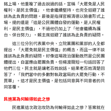
銘上場，他重複了過去說過的話，宣稱「大罷免是人民
權利、是民主價值」，他會繼續堅持，也完全迴避了誰
該為此負責的問題。最後是指揮官賴清德以臉書形式上
場，提的還是「這是公民團體自發的運動，是人民權
利，是民主價值」，不過他仍加上了「他會繼續為護
台、保台努力」。賴主席迴避了誰該為此負責的疑問。
這三位分別代表黨中央、立院黨團和黨部的人全都
提出，「大罷免就是民主價值」的概念，而且一律不談
誰該為此負責的疑問，好像這場政治運動既然是公民團
體提出，自當應由罷團負責。但楊渡簡短一句話回答了
他們三位，民主就是讓老百姓說話，結果老百姓清楚回
答了，「我們當中的多數對執政當局的大罷免行動，不
買單」。這才是民主價值，是包括同意與不同意者的共
同答覆。
民進黨為何輸得如此之慘
民進黨這次政治攻防為何輸得如此之慘？答案就在