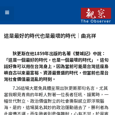
這是最好的時代也是最壞的時代│曲兆祥
狄更斯在他1859
年出版的名著《雙城記》中說：
「這是一個最好的時代，也是一個最壞的時代」。這句
話好像可以用在台灣身上，因為當前可能是台灣這座島
嶼自古以來最富裕、資源最豐盛的時代，但當前也是台
灣社會價值最混亂的時刻。
7.26這場大罷免具體呈現出狄更斯那句名言，尤其
當我眼見青鳥的年輕人對著一位長者狂吼、謾罵時，一
幅世代對立、政治價值對立的社會撕裂感立即浮現腦
海。是的，這場莫名其妙的政治運動過去了，勝利者為
此疲憊不堪，而失敗者則悲傷難耐，心有不甘，於是寄