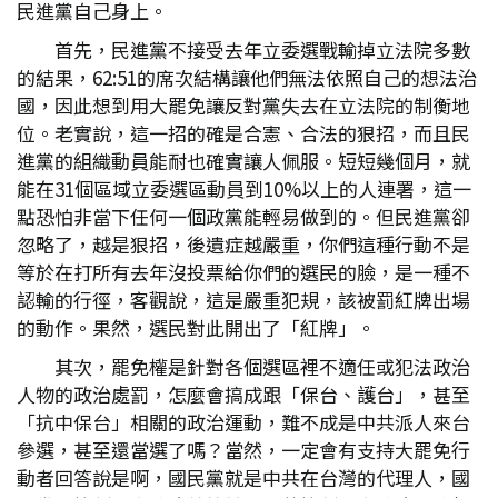
民進黨自己身上。
首先，民進黨不接受去年立委選戰輸掉立法院多數
的結果，62:51的席次結構讓他們無法依照自己的想法治
國，因此想到用大罷免讓反對黨失去在立法院的制衡地
位。老實說，這一招的確是合憲、合法的狠招，而且民
進黨的組織動員能耐也確實讓人佩服。短短幾個月，就
能在31個區域立委選區動員到10%以上的人連署，這一
點恐怕非當下任何一個政黨能輕易做到的。但民進黨卻
忽略了，越是狠招，後遺症越嚴重，你們這種行動不是
等於在打所有去年沒投票給你們的選民的臉，是一種不
認輸的行徑，客觀說，這是嚴重犯規，該被罰紅牌出場
的動作。果然，選民對此開出了「紅牌」。
其次，罷免權是針對各個選區裡不適任或犯法政治
人物的政治處罰，怎麼會搞成跟「保台、護台」，甚至
「抗中保台」相關的政治運動，難不成是中共派人來台
參選，甚至還當選了嗎？當然，一定會有支持大罷免行
動者回答說是啊，國民黨就是中共在台灣的代理人，國