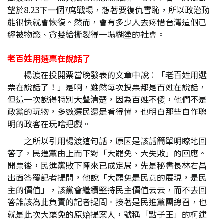
望於8.23下一個7席戰場，想著要復仇雪恥，所以政治動
能很快就會恢復。然而，會有多少人去疼惜台灣這個已
經被物慾、貪婪給撕裂得一塌糊塗的社會。
老百姓用選票在說話了
楊渡在投開票當晚發表的文章中說：「老百姓用選
票在說話了！」是啊，雖然每次投票都是百姓在說話，
但這一次說得特別大聲清楚，因為百姓不傻，他們不是
政黨的玩物，多數選民還是看得懂，也明白那些自作聰
明的政客在玩啥把戲。
之所以引用楊渡這句話，原因是該話簡單明瞭地回
答了，民進黨由上而下對「大罷免、大失敗」的回應。
開票後，民進黨敗下陣來已成定局，先是秘書長林右昌
出面答覆記者提問，他說「大罷免是民意的展現，是民
主的價值」，該黨會繼續堅持民主價值云云，而不去回
答誰該為此負責的記者提問。接著是民進黨團總召，也
就是此次大罷免的原始提案人，號稱「點子王」的柯建