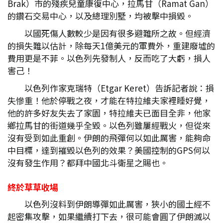
Brak）市的殘疾兒童康復中心，拉馬甘（Ramat Gan）
的鑽石交易中心，以及總理別墅，均被擊中損毀。
以國死傷人數較少是因有很多避難所之故。但經濟
的損失難以估計，除每天1億美元的軍費外，重建廢墟的
費用更是不菲。以色列先發制人，反而吃了大虧，損人
害己！
以色列作家克瑞特（Etgar Keret）告訴記者說：損
失慘重！他於停戰之夜，才能在特拉維夫家裡睡好覺，
他的許多好友失去了家園，特拉維夫已面目全非，他家
鄉拉馬甘的街道幾乎全毀。以色列雖屢經戰火，但從來
沒有受到如此重創。伊朗的飛彈何以如此厲害，能夠命
中目標，達到摧毀以色列的效果？美國控制的GPS何以
沒有發生作用？都拜中國北斗衛星之賜也。
終於草草收場
以色列沒料到伊朗導彈如此厲害，狹小的國土經不
起密集攻擊，如果繼續打下去，很可能會圓了伊朗滅以