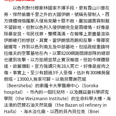
以色列對付穆斯林國家不擇手段，更有靠山川普在
旁，悍然偷襲千里之外的大國伊朗，號稱先發制人。西
方媒體視俄羅斯入侵烏克蘭十惡不赦，嚴加譴責與制裁
不留餘地，但對以色列入侵伊朗完全是兩樣情，好像是
除暴安良、弔民伐罪，雙標滿滿，在報導上更盡量渲染
伊朗被打的慘狀。其實，當伊朗憤而飽和反擊，導彈突
破鐵穹，炸到以色列南北及中部基地，包括政經重鎮特
拉維夫的空軍基地在內。以軍8200網路間諜部隊的總部
也遭到攻擊，以方拒絕並禁止實況報道，但如今媒體發
達，欲蓋彌彰。官方強調只有28人死亡，好像是皮肉之
傷。事實上，至少有超過3千人受傷，估計有300棟房屋
倒塌，13000人無家可歸。以南貝爾謝巴城
（Beersheba）的索羅卡大學醫療中心（Soroka
hospital）、市內的一個托兒所、以及魏茲曼科學研究
學院（the Weizmann Institute）的生命科學大樓，海
法港的巴贊石油天然氣廠（the Bazan oil refinery in
Haifa）、海水淡化廠、以西的貝內貝拉克（Bnei