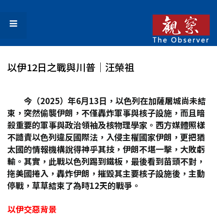
以伊12日之戰與川普│汪榮祖
今（2025
）年6
月13
日，以色列在加薩屠城尚未結
束，突然偷襲伊朗，不僅轟炸軍事與核子設施，而且暗
殺重要的軍事與政治領袖及核物理學家。西方媒體照樣
不譴責以色列違反國際法，入侵主權國家伊朗，更把猶
太國的情報機構說得神乎其技，伊朗不堪一擊，大敗虧
輸。其實，此戰以色列踢到鐵板，最後看到苗頭不對，
拖美國捲入，轟炸伊朗，摧毀其主要核子設施後，主動
停戰，草草結束了為時12
天的戰爭。
以伊交惡背景