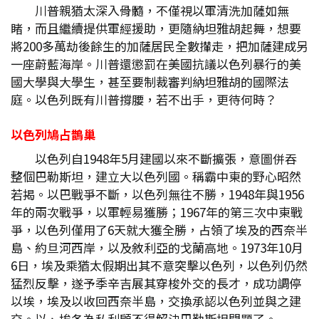
川普親猶太深入骨髓，不僅視以軍清洗加薩如無
睹，而且繼續提供軍經援助，更隨納坦雅胡起舞，想要
將200多萬劫後餘生的加薩居民全數攆走，把加薩建成另
一座蔚藍海岸。川普還懲罰在美國抗議以色列暴行的美
國大學與大學生，甚至要制裁審判納坦雅胡的國際法
庭。以色列既有川普撐腰，若不出手，更待何時？
以色列鳩占鵲巢
以色列自1948年5月建國以來不斷擴張，意圖併吞
整個巴勒斯坦，建立大以色列國。稱霸中東的野心昭然
若揭。以巴戰爭不斷，以色列無往不勝，1948年與1956
年的兩次戰爭，以軍輕易獲勝；1967年的第三次中東戰
爭，以色列僅用了6天就大獲全勝，占領了埃及的西奈半
島、約旦河西岸，以及敘利亞的戈蘭高地。1973年10月
6日，埃及乘猶太假期出其不意突擊以色列，以色列仍然
猛烈反擊，遂予季辛吉展其穿梭外交的長才，成功調停
以埃，埃及以收回西奈半島，交換承認以色列並與之建
交。以、埃各為私利顧不得解決巴勒斯坦問題了。