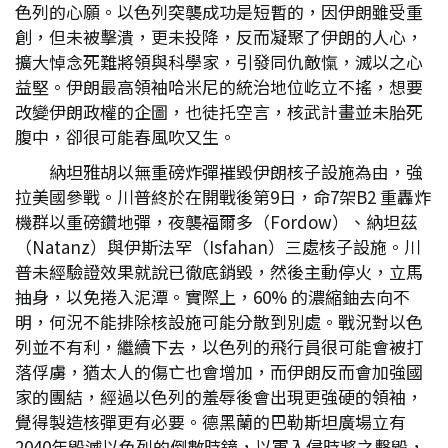
色列的心願。以色列突襲成功是短暫的，因伊朗雖受重
創，但未被擊潰，更未投降，反而凝聚了伊朗的人心，
擴大悼念死難將領與科學家，引發同仇敵愾，滅以之心
益堅。伊朗最高領袖哈米尼的統治地位屹立不搖，想要
改變伊朗政權的企圖，也徒托空言，核武計畫並未胎死
腹中，卻很可能春風吹又生。
納坦雅胡以無重磅炸彈摧毀伊朗核子設施為由，強
拉美國參戰。川普終於在開戰後第9日，命7架B2 重轟炸
機群以重磅鑽地彈，夜襲福爾多（Fordow）、納坦茲
（Natanz）與伊斯法罕（Isfahan）三處核子設施。川
普未經驗證效果就說已徹底銷毀，然後主動停火，立馬
抽身，以免捲入泥潭。實際上，60% 的濃縮鈾去向不
明，何況不能排除核設施可能分散到別處。戰況對以色
列並不有利，繼續下去，以色列的飛行員很可能會被打
落俘虜，猶太人的傷亡也會增加，而伊朗反而會加強國
家的團結，經過以色列的羞辱後會出現更強硬的領袖，
覺得製造核彈更有必要。德黑蘭的巴勒斯坦廣場立有
2040年毀滅以色列的倒數時鐘，以軍入侵時將之擊毀，