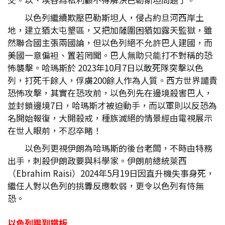
以色列繼續欺壓巴勒斯坦人，侵占約旦河西岸土
地，建立猶太屯墾區，又把加薩圍困猶如露天監獄，雖
然聯合國主張兩國論，但以色列絕不允許巴人建國，而
美國一意偏袒、置若罔聞。巴人無助只能打不對稱的恐
怖襲擊。哈瑪斯於 2023年10月7日以敢死隊突擊以色
列，打死千餘人，俘虜200餘人作為人質。西方世界譴責
恐怖攻擊，其實在恐攻前，以色列先在邊境殺害巴人，
並封鎖邊境7日，哈瑪斯才被迫動手，而以軍則以反恐為
名開始報復，大開殺戒，種族滅絕的情景經由電視展示
在世人眼前，不忍卒睹！
以色列更視伊朗為哈瑪斯的後台老闆，不時由特務
出手，刺殺伊朗政要與科學家。伊朗前總統萊西
（Ebrahim Raisi）2024年5月19日因直升機失事身死，
繼任人對以色列的挑釁反應軟弱，更令以色列有恃無
恐。
以色列踢到鐵板