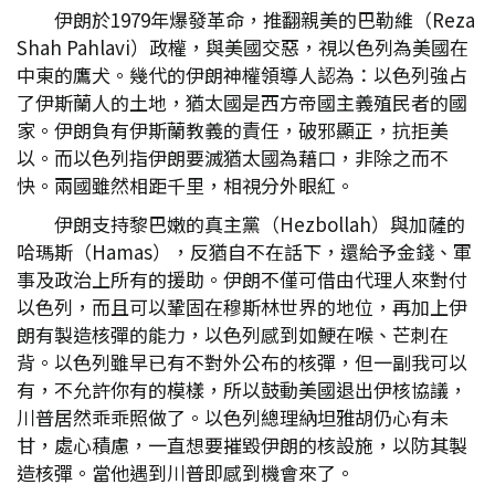
伊朗於1979年爆發革命，推翻親美的巴勒維（Reza
Shah Pahlavi）政權，與美國交惡，視以色列為美國在
中東的鷹犬。幾代的伊朗神權領導人認為：以色列強占
了伊斯蘭人的土地，猶太國是西方帝國主義殖民者的國
家。伊朗負有伊斯蘭教義的責任，破邪顯正，抗拒美
以。而以色列指伊朗要滅猶太國為藉口，非除之而不
快。兩國雖然相距千里，相視分外眼紅。
伊朗支持黎巴嫩的真主黨（Hezbollah）與加薩的
哈瑪斯（Hamas），反猶自不在話下，還給予金錢、軍
事及政治上所有的援助。伊朗不僅可借由代理人來對付
以色列，而且可以鞏固在穆斯林世界的地位，再加上伊
朗有製造核彈的能力，以色列感到如鯁在喉、芒刺在
背。以色列雖早已有不對外公布的核彈，但一副我可以
有，不允許你有的模樣，所以鼓動美國退出伊核協議，
川普居然乖乖照做了。以色列總理納坦雅胡仍心有未
甘，處心積慮，一直想要摧毀伊朗的核設施，以防其製
造核彈。當他遇到川普即感到機會來了。