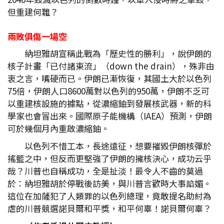
但重建何難？
兩敗俱傷一場空
納坦雅胡宣稱此戰為「歷史性的勝利」，說伊朗的
核子計畫「已付諸東流」（down the drain），殊非由
衷之言，嘴硬而已。伊朗已漸恢復，其國土大於以色列
75倍，伊朗人口8600萬對以色列的950萬，伊朗不乏可
以重建核設施的據點，從濃縮鈾到發展核武器，新的科
學家也會冒出來。國際原子能機構（IAEA）預測，伊朗
可於幾個月內重啟濃縮鈾。
以色列不惜工本，長途遠征，想要摧毀伊朗核彈於
搖籃之中，但反而更堅強了伊朗的擁核決心，成功云乎
哉？川普也自稱成功，全是扯淡！最令人不齒的莫過
於：納坦雅胡於停戰後訪美，與川普言歡時大事諂媚。
這位在加薩犯了人類罪的以色列總理，竟敢提名助紂為
虐的川普競選諾貝爾和平獎，和平何辜！諾貝爾何辜？