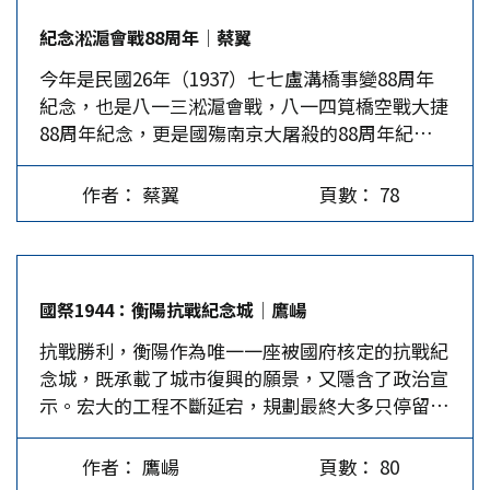
羅遊記當中出現的橋，西方人稱之為馬可波羅橋，
紀念淞滬會戰88周年│蔡翼
中方稱為盧溝橋；另一座盧溝橋是鐵橋，這是平漢
今年是民國26年（1937）七七盧溝橋事變88周年
鐵路開通後讓火車行駛的鐵橋，這兩座橋都是盧溝
紀念，也是八一三淞滬會戰，八一四筧橋空戰大捷
橋。 在中日雙方的史料中，都用盧溝橋城稱呼宛
88周年紀念，更是國殤南京大屠殺的88周年紀念。
平縣城，可以想見盧溝橋事變的用法不必然是指盧
88年前的今天，國民政府軍事委員會，在委員長蔣
溝橋，而可能是盧溝橋城。當地的火車站亦稱盧溝
中正的領導下，為抗擊日本軍國主義的對華侵略，
橋站，盧溝橋事變遭後人誤解是兩軍在盧溝橋上的
作者： 蔡翼
頁數： 78
展開了一場全國軍民大團結的「全民抗戰」，進行
戰鬥，其實應該是指中日兩軍在盧溝橋城周邊地區
了一場可歌可泣、偉大的衛國戰爭。 1937年7月17
發生衝突。 中日未在盧溝橋上廝殺 台灣曾於1970
日，盧溝橋事變發生後的第十天，國民政府軍事委
年代拍攝「英烈千秋」電影，柯俊雄飾演抗日將領
員會委員長蔣中正在廬山發表講話，宣布：「如果
張自忠，電影中出現29軍官兵與日軍在盧溝石橋上
國祭1944：衡陽抗戰紀念城│鷹崵
戰端一開，就是地無分南北，年無分老幼，無論何
戰鬥的畫面。這與真實的情況有所不同，中日兩軍
抗戰勝利，衡陽作為唯一一座被國府核定的抗戰紀
人，皆有守土抗戰之責任。」此演說史稱《廬山聲
並未在盧溝石橋上發生衝突，但日軍曾在事變發生
念城，既承載了城市復興的願景，又隱含了政治宣
明》。蔣委員長的談話確定了國民政府準備全面抗
後對鐵橋攻擊，因為日軍認為永定河畔鐵橋附近的
示。宏大的工程不斷延宕，規劃最終大多只停留在
戰的方針與決心，得到了全國各方的響應。 日本
29軍陣地，曾經向日軍演習部隊開槍射擊。…
藍圖上。抗戰紀念城見證了歷史軌跡，亦呈現了衡
侵略中國的野心圖謀已久，它的手段是蠶食，而不
陽抗戰紀念空間的建構史。 南嶽頂峰鐵十字 1944
是鯨吞，最終的目的是要佔領全中國，所以日軍參
作者： 鷹崵
頁數： 80
年盛夏衡陽圍城，陸軍第十軍依託縱深交錯的城市
謀本部的規劃是盡量避免對中國全面開戰。七七盧