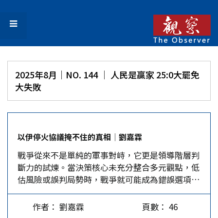
2025年8月｜NO. 144 │ 人民是贏家 25:0大罷免
大失敗
以伊停火協議掩不住的真相│劉嘉霖
戰爭從來不是單純的軍事對峙，它更是領導階層判
斷力的試煉。當決策核心未充分整合多元觀點，低
估風險或誤判局勢時，戰爭就可能成為錯誤選項，
並將災難推向無辜的平民。今年6月，美國、以色
列與伊朗之間的軍事衝突，即反映出領導層未能以
作者： 劉嘉霖
頁數： 46
全局視野衡量安全風險與政治後果，導致災難性連