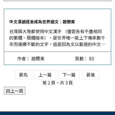
防禦工事，硬槓日軍輪番炮擊、轟炸、毒氣。電報
溝橋事變時，日軍在不擴大戰爭的原則下想「速戰
上的各路援軍裹足於城外，守城日數卻在不斷加
速決」，企圖以數個師團兵力殲滅國軍駐守華北的
碼，蔣介石屢屢催令解圍而無果。在戰事的最後關
主力，同時增強上海地區兵力，進而威脅首都南
中文漢語逐漸成為世界語文│趙爾東
頭，蔣介石夜不能寐，焦心之際起床為戰事祈禱。
京，以牽制國軍主力部隊北上支援，達到對華北地
台灣與大陸都使用中文漢字 （儘管各有不盡相同
事與願違，8月8日衡陽淪陷凶訊傳來，第十軍軍長
區完全的控制，進一步擴大對中國的占領。 最高
的繁體、簡體版本），是世界唯一能上下傳承數千
方先覺被俘。第十軍以傷亡1.5萬餘人的代價，在
統帥部早已洞悉日軍的計劃，為阻止日軍在完全控
年而連續不斷的文字，這是因為文以載道的中文漢
援軍不至的絕境中前後堅守孤城47天。 城破後，
制華北後，由北向南集結重兵，沿津浦路，平漢路
字作為交流、通信、與記事工具，已經過時間考
逃歸的官兵透露：軍長與日軍協議，以保障殘存官
和海路，兵分三路，採取戰略速決，圍殲中國軍隊
驗。 中文漢字是全球唯一兼具簡潔、形象、形聲
兵生命安全為前提，第十軍放下武器停止抵抗。方
主力於京滬一帶，然後兵臨南京，逼迫國民政府簽
作者： 趙爾東
頁數： 83
三個要素於一體，言簡意賅的形象文字係源於中華
先覺未能殺身成仁，在固有道德觀念中畢竟是無法
下城下之盟，遂其「三月亡華」之目的。 中國的
文明「一生二、 二生三、 三生萬物」的「茍日
見容的。軍法總監何成浚在日記中腹誹：「奈何當
地形是西邊高，東邊低，成梯階狀，以大興安嶺，
最先
上一篇
下一篇
最後
新、日日新、又日新」的生成系統規律，最近
最後關頭，以一念之差，由民族英雄一變而為降將
太行山為界，其東邊是華北大平原，東北大平原及
DeepSeek…
第 2 頁，共 3 頁
軍，留此百世不能洗磨之恥辱，我聞之實不勝太息
東南丘陵地區；其西邊則是雲貴高原，青康藏高原
痛恨之至。」 1944年11月，方先覺自衡陽逃脫，
和黃土高原。蔣委員長的抗戰指導是以空間換取時
重慶將其作為英雄盛大歡迎。方先覺卻流露出無法
間，採「戰而不屈」，抗戰到底的「持久戰」。若
言說的悲情：「我雖然回來了，但慚愧卻難免；因
依日軍作戰方向由北到南，依托摩托化陸軍，沿平
為我既未成功，又未成仁！」衡陽敗績在盟邦之間
漢鐵路直下武漢，可迅速包抄截斷國軍退路，有利
惹起非議，在野黨派亦以此質疑國府繼續領導抗戰