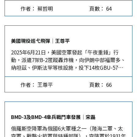
千架彈簧刀300、Altius 600M-V兩型攻擊無人機，
會進一步影響地上與地下經濟活動的相對規模。
成許多國家進行橫向聯繫，甚至積極倡議「非美」
作者： 蔡哲明
頁數： 64
並且規劃加倍採購。美國打造台灣海峽的「地獄景
換言之，如果稅率提高，納稅人要繳的稅賦便會增
（non-US）市場整合，讓共同「對抗美國」的思
象」，顯然成為這場論壇的隱喻目的，是一場軍事
加，導致人們為了避稅或逃稅，而將地上經濟活動
維不斷暈染。最近新加坡資政李顯龍倡議「世界減
採購的過場秀。 這場論壇並未探討台灣戰略空間
轉為地下的動機，因而提高了地下經濟的規模。這
一」的論述，更擲地有聲地指出，美國在川普的恣
的結構問題，當通訊與監控高度依賴海纜與衛星系
時納稅人會選擇低報應納所得，可能採行的方法包
意妄為下，極有可能淪為全球經濟新秩序邊緣人的
美國現役巡弋飛彈│王尊平
統，一旦遭遇民用或半軍事化手段，發動斷點攻擊
括，虛增銷貨成本、少報銷貨收入、利用海外A國
命運，此意味著，國際社會對抗美國的浪潮正悄然
2025年6月21日，美國空軍發起「午夜重錘」行
（例如切斷電纜或癱瘓通訊中繼站），便會削弱指
子公司與海外B國子公司之間稅賦的差異、海外子
崛起。…
動，派遣7架B-2匿蹤轟炸機，向伊朗中部福爾多、
管效能與態勢感知。在混合戰與資訊戰交錯的背景
公司與母國總公司之間稅賦的差異，彼此之間透過
納坦茲、伊斯法罕等核設施，投下14枚GBU-57巨
下，無人機在台灣若仍被定位為「偵照替代品」，
帳上銷售與進貨方式，或銷售的一方不一定真的出
型鑽地炸彈（MOP）；美國海軍的俄亥俄級核子
恐將無法應對未來戰場所需的節點機動、通訊備援
貨運送到進貨的一方，以達到少繳稅的目的。通常
動力攻擊潛艇（SSGN-729），則向納坦茲、伊斯
與戰術功能。 銳鳶升空卻難掩戰略斷點 銳鳶二型
漏報所得將造成台灣地下經濟規模的進一步擴大。
作者： 王尊平
頁數： 66
法罕等核設施發射30枚BGM-109戰斧巡弋飛彈。
無人機日前升空巡弋引發關注，它所具備的長航程
…
美國總統川普表示「伊朗的關鍵核濃縮設施已被徹
飛行與日夜偵察力，成為台灣中空長航時無人機領
底摧毀」、「伊朗對美國的任何報復，都將遭到毀
域的代表之一，包含測繪、監控及戰場偵蒐方面的
滅性的武力反擊。」 次音速巡弋飛彈 次音速巡弋
表現，雖能有效提升軍事對沿岸及外島周邊動態掌
BMD-3及BMD-4傘兵戰鬥車發展│宋磊
飛彈，發射後便展開彈翼，並以超低空、貼地姿態
握，但從戰略體系整合的角度來看，銳鳶仍被定位
俄羅斯空降軍為俄國6大軍種之一（陸海二軍、太
飛行，以躲避陸基/海基型雷達偵測。同時，藉由
於「眼睛」角色，並未整合進入通訊系統、戰場指
空軍、戰略火箭軍與特種部隊），空降軍於1931年
巨大的彈體尺寸，可攜帶重磅彈頭和大量燃料，進
管或電子戰模組中，無法扮演真正的整合平台。換