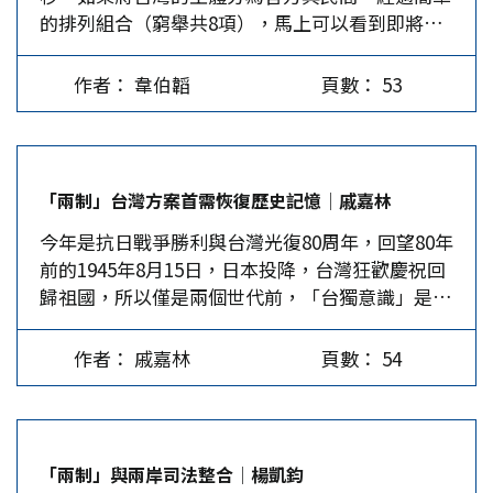
的排列組合（窮舉共8項），馬上可以看到即將面
李會」遙遙無期，美國眼中根本沒有傳統友邦國，
說不出。因為日本現在幾乎就只對美國順差，整體
臨的選項與抉擇。 台灣官方明顯希望和平獨立
「對等關稅」照課，也沒有對南韓優惠，讓韓人失
上卻一直是逆差狀態。…
（第1項），所以想要結合所有反中的力量，尤其
望。川普還認為南韓是富裕國家，防禦費應自己負
作者： 韋伯韜
頁數： 53
寄厚望於美國。然而，以前可以寄望美國撐腰，現
擔。 李在明想透過改善兩韓關係謀求生存之道，
在美國已力不從心，自顧不暇，其盟友也各有難
李在明主動停止對北韓的心理喊話及空飄氣球，已
題，所以這個選項不能成就。台灣官方退而求其
獲得金正恩的善意回應，尹錫悅政府時期兩韓之間
次，掀起全民皆兵，韌性巷戰，意圖以戰爭贏取獨
停擺的對話及「李金會」，可以樂觀，指日可待。
「兩制」台灣方案首需恢復歷史記憶│戚嘉林
立（第2項），其實自知就算有再多韌性，也沒有
尹錫悅不僅害己也害了黨。據韓國蓋洛普7月11日
今年是抗日戰爭勝利與台灣光復80周年，回望80年
足夠實力與大陸開戰，所以這個選項也不現實。目
公布的民調顯示，民主黨43%，反對黨國民之力黨
前的1945年8月15日，日本投降，台灣狂歡慶祝回
前台灣官方恨透了統一，所以和平統一（第3項）
只剩19%。尤其，李在明的支持率節節上升至
歸祖國，所以僅是兩個世代前，「台獨意識」是不
或武統（第4項），都不存在其心中。 至於民間，
63%。李在明在全韓舉行與人民「面對面」對話，
存在的。然而，因為特殊的歷史原因，台灣社會國
心知肚明不能和平獨立（第5項），客觀上知道不
並且要求閣員不僅要「尊重」國會議員，在國會備
族認同異化，分離主義者虛構「台獨史觀」，用以
可能，主觀上也知道得不到什麼好處，國父（母）
詢時要誠懇答覆，因為國會議員最直接代表民意。
作者： 戚嘉林
頁數： 54
催生「台獨意識」。 「台獨史觀」從「外來殖民
不會是自己，也分不到好處。對於戰爭獨立（第6
…
論」到「原民史觀」，從「去中國化」到「反中國
項），看到以巴、以伊、俄烏的戰爭慘狀，獨立的
化」，與日俱進「獨化」台灣社會的認同，甚至形
紅利輪不到自己，應該是避之唯恐不及。 民間對
塑部分民眾敵視大陸，歷經70年的虛構，為台灣分
於武統（第7項），應該有「戰爭沒有贏家」的認
「兩制」與兩岸司法整合│楊凱鈞
離主義提供了思想基礎。既然「台獨史觀」是虛構
知，戰爭只會摧毀家庭與企業，必須想盡辦法避免