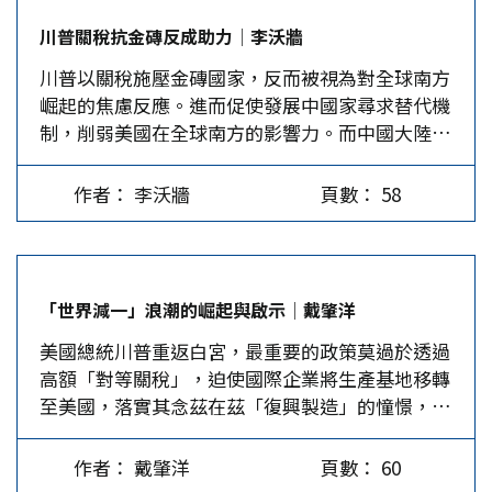
主要內容 一、降低稅收方面：主要是降低個人和
益，有助於對大陸的正面形象。 台灣的法院制度
煞清政府體恤「原住民族」的惠台政策，誣指清政
川普關稅抗金磚反成助力│李沃牆
企業所得稅、遺產稅、兒童稅等稅種，這對幾乎所
為「三級三審」制，大陸允諾台灣擁有終審權及司
府是「殖民台灣」，製造台灣民眾對北京的歷史怨
川普以關稅施壓金磚國家，反而被視為對全球南方
有美國公民和企業（新能源除外）都是利好，將有
法自主權主要內涵為「不派遣大陸法官」、「將終
懟。（六）抹煞日據時期台灣曾遭日本大肆屠殺的
崛起的焦慮反應。進而促使發展中國家尋求替代機
助於鞏固和提高共和黨在選民中的支持率。 二、
審權留在台灣司法系統」等。然而，台灣當前憲法
悲慘歷史，反而美化日本的殖民統治。（七）將光
制，削弱美國在全球南方的影響力。而中國大陸則
削減開支方面：主要是削減用於醫療保險、社會福
訴訟法第59條提出：「經依法定程序用盡審級救濟
復後「二二八事件」定義陳儀政府的失政，深化所
可趁勢強化領導角色，推動多極治理與南南合作。
利、助學貸款、新能源產業等方面的支出，對非法
程序，對於所受不利確定終局裁判，或該裁判及其
謂「外來政權」的不義，挑撥族群歷史仇恨，誤導
2025年7月6日，金磚國家領導人峰會在巴西里約
移民、赤貧和低收入群體及新能源產業不利，對製
所適用之法規範，認有牴觸憲法者，得聲請憲法法
台灣民眾對兩岸統一後的負面想像。（八）批判國
作者： 李沃牆
頁數： 58
熱內盧開幕，然而，川普卻於該日對外放話：「與
造業和傳統能源產業有利。據測算，其中的醫保削
庭為宣告違憲之判決。」憲法法院即非傳統的審級
府的白色恐怖，據以製造台灣民眾對兩岸統一後的
金磚國家反美政策保持一致的任何國家，都將被額
減措施到2034年，將對大約1180萬赤貧和低收入
制法院，這個超審級制法院的救濟程序即德國憲法
恐懼感。 政治上的推廣。自李登輝、陳水扁、蔡
外徵收10%的關稅」。巴西總統魯拉隨即進行反
群體造成嚴重衝擊，約占美國總人口（3.43億）的
法院之「裁判憲法審查」，即終審判決確定後仍有
英文到賴清德，都親自披掛上陣大肆虛構「台獨史
駁，痛批川普在網路上到處放話威脅全球，這是不
3.44%，因此至少在短期內，對川普和共和黨支持
一個最終救濟程序，以憲法法院針對判決進行實質
觀」，並指派台獨學者擔任各公立大學歷史系和研
「世界減一」浪潮的崛起與啟示│戴肇洋
負責任和錯誤的行為」、「世界已經改變。我們不
率的負面衝擊不會太大。由於削減對新能源產業補
審查，只有受到不利判決的人民才可請求對個案判
究所的主任、所長。文化部及綠營執政的各縣市文
美國總統川普重返白宮，最重要的政策莫過於透過
需要一位皇帝」。結果引起川普極度不悅，進而於
貼的措施，損害了以馬斯克為代表的新能源企業的
決之法規範進行違憲審查，政府機關不得使用。
化機構，則常年舉辦各式大型活動，從紀念「澎荷
高額「對等關稅」，迫使國際企業將生產基地移轉
美東時間7月9日公布第二波新關稅名單、包括菲律
商業利益，導致他與川普的關係破裂。他憤而組建
綜觀國外，這類「超審級救濟制度」並不罕見，最
初會四百周年」，台南市政府大肆紀念「台南400
至美國，落實其念茲在茲「復興製造」的憧憬，進
賓、巴西等八國上榜。其中，巴西關稅稅率更由原
「美國黨」，但該黨的黨綱黨章和組織架構迄今仍
有名的即英國「樞密院司法委員會」，它自
年」，後者竟稱荷蘭據台是「台灣人種的混合」，
而達成「讓美國再次偉大」的夢想。因此，川普上
先的10%大幅提高至50%，為目前所公布國家中最
未揭曉，未來能有多大的政治發揮空間、對明年的
1833…
自我否定莫此為甚。…
台後逕自撕毀全球所遵循的自由貿易精神，要求貿
高者。 川普的舉措不但震驚國際政壇，更被視為
中期選情會造成多大衝擊，都有待進一步觀察。但
作者： 戴肇洋
頁數： 60
易往來夥伴配合建立以「美國利益優先」的貿易秩
美國對「全球南方」（Global South）崛起的焦慮
需要指出的是，新能源產業在美國並非強勢產業，