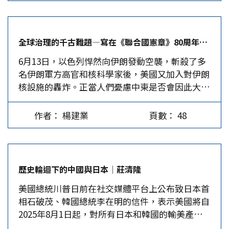
鎖反應。這場由錯誤決策催化歷時12日的武裝衝
突，最終在多方壓力下簽訂停火協議，不僅揭示決
策過程的結構性缺陷，更對國際安全秩序拋出深刻
全球治理的千古難題—寫在《聯合國憲章》80周年之際│楊建業
的警訊。 決策結構中的失衡陷阱 在現代安全與軍
6月13日，以色列悍然向伊朗發動空襲，斬殺了多
事政策制定中，決策錯誤並非單一事件或短期因素
名伊朗軍方高官和核科學家後，美國又加入對伊朗
使然，而是長期體制失衡與權力過度集中的結果。
核設施的轟炸。正當人們憂慮中東是否會因此大亂
美國與以色列此次對伊朗核設施的軍事行動，揭示
時，6月25日，以伊雙方又忽然戲劇般地宣布停
兩國政治與軍事決策架構中出現制度性問題。以美
火。起先人們一頭霧水，但細細一想，恍然大悟：
國而言，國家安全決策多集中在行政核心圈層，由
作者： 楊建業
頁數： 48
原來，各方都打不下去了。 以色列也實行國家恐
國安會與總統周邊顧問構成的緊密體制，容易排除
怖主義 以色列的終極目的是要推翻伊朗現政權。
國會或戰略智庫的異議。在快速回應威脅的名義
它雖是中東軍事強國，但無奈體量太小，一交手，
下，決策過程往往跳過必要的多層評估，造成戰略
才發現伊朗不是加薩，蛇吞大象，談何容易？伊朗
行動基礎薄弱。 以色列亦呈現類似的傾向。其安
歷史輪迴下的中國與日本│莊清隆
儘管處於劣勢，但仍有一定的韌性，接連25輪的密
全決策體制雖看似多元，但實際權力高度集中於總
美國總統川普日前在社交媒體平台上公布致日本首
集導彈砸向以色列，使得以色列的鐵穹的導彈攔截
理與國防高層，在政治危機發生時開戰尤易淪為政
相石破茂、韓國總統李在明的信件，表示美國將自
率從最初的90%跌至65%左右。 其次，每天數億
治求生工具。此次行動顯示出決策並非源於長期安
2025年8月1日起，對所有日本和韓國的輸美產品
美元的燒錢，也使得以色列很難將這場戰爭打下
全評估或區域穩定戰略，而是內部壓力與維繫領導
徵收25％的關稅。只是，川普的政策常常朝令夕
去。最大的成本是攔截伊朗「分散而飽和」式的無
人政治地位的結果。伊朗方面則因其封閉體制與政