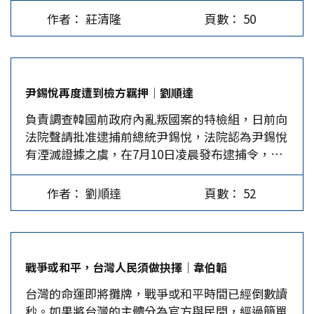
改，也許還有變數。 今年4月2日，川普在白宮玫
人機和導彈攻擊。僅此一項每天的花費就高達數千
策透明度不足，導致資訊回報體系斷層，使領導人
作者： 莊清隆
頁數： 50
瑰花園發表演說中展示了一份圖表，要對日本徵收
萬至2億美元，若這場戰爭持續一個月，據估計以
難以掌握全貌並做出理性應對。三方共同的結構問
24％對等關稅。日本向來對美國言聽計從，所以川
色列將耗資120億美元。伊朗也不想將這場戰爭打
題在於缺乏制衡機制與多元參與，導致關鍵決策受
普當時就說和日本很快就能達成一致，但這次日本
下去，國內經濟困難，政局不穩，也害怕戰爭會使
限於特定意識形態或政治利益框架，使戰爭成為錯
一反常態，屢次忤逆美國的要求。4月16日，日方
得其神權統治驟然崩潰。 美國雖和以色列目標一
誤政策的延伸。 戰略嚇阻的錯置操作…
尹錫悅再度遭到檢方羈押│劉順達
談判代表團由經濟再生擔當大臣赤澤亮正率領抵達
致。但也面臨國內國際的一系列難題。何況，美國
負責調查韓國前政府內亂叛國案的特檢組，日前向
華盛頓，日本以最恭順的態度，成為第一個與美國
的戰略目標是印太，如果長久地陷入中東亂局泥淖
法院聲請批准逮捕前總統尹錫悅，法院認為尹錫悅
舉行關稅談判的國家。但將近三個月時間過去了，
中不能自拔，顯然也不符合美國的利益。於是乎，
有湮滅證據之虞，在7月10日凌晨發布逮捕令，尹
雙方舉行了七輪談判，日本談判代表跑了七趟華盛
在美國向伊朗三處重要的核設施投下14枚巨型鑽地
錫悅相隔4個月再次被捕。 據南韓一家網路電視台
頓，依然沒有談攏。石破茂一再重申，他將在與美
炸彈後，美以就宣布已完成摧毀伊朗核設施的既定
報導，尹錫悅夫婦吃不下、睡不好，生病了。另
國的談判中，要求取消所有加徵的關稅，尤其是針
目標；而伊朗也宣布導彈飽和式地攻擊了以色列，
作者： 劉順達
頁數： 52
外，尹錫悅很不滿他的前部屬在法院的證詞對他
對汽車的關稅措施。 日本為何開始大逆不道？ 原
還襲擊了美軍卡達基地，挽回了點面子。於是三方
「不利」。他落此下場，只能怪自己一時糊塗，發
因不是不想答應美國的要求，而是真的沒辦法答
均同意停火，各自宣布了自己的重大勝利，皆大歡
布戒嚴。 回顧尹錫悅的「政績」，韓人唯一有記
應，不答應日本還能撐一撐，能苟延殘喘，一旦答
喜。外界評論道，這場歷時12天的戰爭，特別是後
憶的是他對美日的外交關係「密切」，尹也親自表
應，日本可能馬上崩盤！ 在川普看來，日本一直
期，具有明顯的「表演性質」。…
戰爭或和平，台灣人民須做抉擇│韋伯韜
示，外交上的成果值得驕傲。然而，尹下台後，南
對美國順差，2024年就順差了550億美元，川普認
台灣的命運即將攤牌，戰爭或和平時間已經倒數讀
韓與美日的關係也在「變化」中。自李在明上台以
為日本不應該再從美國賺走那麼多錢，要求日本改
秒。如果將台灣的主體分為官方與民間，經過簡單
來，可以觀察到美韓關係不進則退。不僅至今「川
正錯誤，美日貿易必須平衡。可是日本真的是有苦