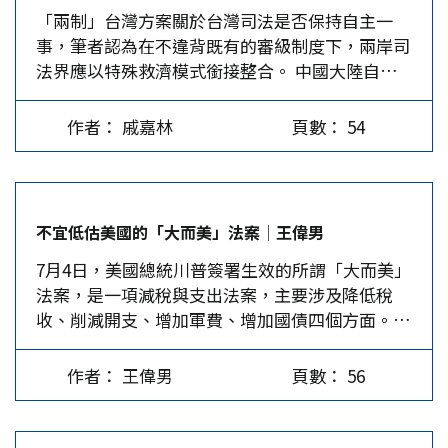
「兩制」台灣方案關於台灣司法是否保持自主一
的，那為何能使人相信，還能蠱惑部分人認同，這
以戰爭方式來實現統一。看看戰爭步入第四個年頭
事，筆者認為在不違背既有的審級制度下，兩岸司
涉及兩大因素，一是內容上的建構，一是政治上的
的烏克蘭，富人逃光，窮人的小孩快死光，軍隊在
法界應以特殊救濟模式銜接整合。 中國大陸自香
推廣。 內容上的建構。「台獨史觀」是一概括性
街頭抓人充軍，國家資產快打光、賣光，我們要步
港回歸後，為尊重香港的法制傳統，除繼續使用英
詞彙，其具體要點如後。 （一）建構「原民史
這個慘痛後塵嗎？就算不是俄對烏的拖延戰法，而
美法系外，還允許聘僱外籍法官，法律中許多港英
觀」，將台灣與南島語族連結，稀釋台灣的漢族主
是閃電斬首式，也會有許多誤傷與破壞，留下傷痛
作者： 戚嘉林
頁數： 54
殖民法律用詞也未廢除。香港2019年爆發「反修
體性，藉「原住民族」史觀占領台灣主體性的道德
與仇恨。 最後的選項應該是支持和平統一（第8
例」暴動，才促成「涉港國安法」通過，以巧妙的
制高點。（二）抹煞荷蘭人對「原住民族」的殘酷
項），並應努力爭取統一後，台灣的權益與紅利，
「中央立法後併入香港基本法附件三」形式，賦予
屠殺，美化荷蘭人在台灣的殖民統治，視澎(湖)荷
例如自己的旗、歌、土地、人民、政黨、外交、軍
特區政府維護國安及選任特定法官等權力。 從香
(蘭)初會是台灣全球化的歷史開端，為台灣開啟了
隊、貨幣、稅收、債務、產業、族群、團體、字
不宜低估美國的「大而美」法案│王偉男
港的例子可說明，「一國兩制」承諾台灣「獨立的
先進的海洋文明，視大陸文明為封閉落後，再據以
體、教育、歷史等「兩制」台灣方案的內涵，延續
7月4日，美國總統川普簽署生效的所謂「大而美」
司法權和終審權」，並不等於放任台灣司法權與大
對比的污蔑歧視大陸。（三）抹煞鄭成功對「原住
富裕繁榮光環，加上融入世界市場與世界工廠，足
法案，是一項減稅與支出法案，主要涉及降低稅
陸徹底割裂。何況兩岸都遵行大陸法系，長期來兩
民族」的友好政策，誣指鄭成功屠殺「原住民
以消弭多年來的內耗與消磨，經濟得以向前奔騰，
收、削減開支、增加軍費、增加國債四個方面。美
岸法學交流十分頻繁，兩岸司法機關的統合並非不
族」，摧毀台灣閩南漢族對其歷史本源連結的認
成為中國各省、各區的發展標竿。但和平統一的聲
國是影響中國外部環境的最主要國家，更是影響台
可能。但若直接修改法律，動搖台灣「三級三審
知，甚至使其對「原住民族」產生原罪感。（四）
音目前仍十分微弱，媒體認為和平統一沒有市場，
海局勢的最大外因，這要求我們盡可能客觀理性地
制」，把「終審權」交給大陸最高人民法院，恐將
縮減明鄭與清政府治理台灣的歷史，並將明鄭、清
所以吝於發聲，…
作者： 王偉男
頁數： 56
分析，包括該法案在內的美國內政與外交動向，本
造成台灣人民的相對剝奪感。若賦予最高人民法院
政府與國民黨政府（簡稱國府）都打成「外來政
著實事求是的精神和「料敵從寬、禦敵從嚴」原
類似「裁判憲法審查」這類「超審級救濟制度」的
權」，建立其台獨建國「內在政權」的正當性。
則，對該法案的潛在影響進行綜合研判。 法案的
特殊救濟，則可提供台灣人民更多法律救濟的權
（五）誣指清政府治台時期壓迫「原住民族」，抹