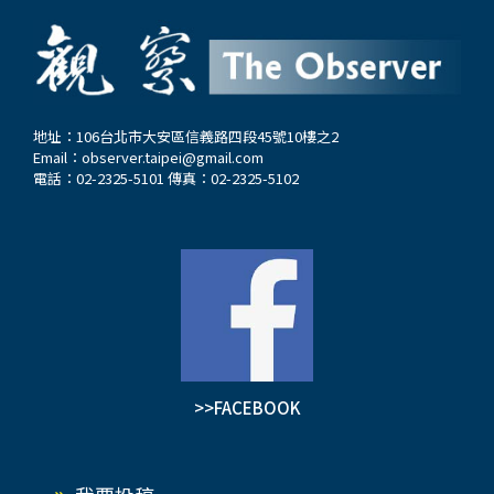
其速戰速決，但十分不利於我持久抗戰。…
的能力。為黨國觀瞻所系，蔣介石仍極力將方先覺
塑造成道德楷模。1945年2月，方先覺被授予青天
白日勳章，復任軍職，10月10日再獲一枚忠勤勳
章。…
地址：106台北市大安區信義路四段45號10樓之2
Email：
observer.taipei@gmail.com
電話：02-2325-5101 傳真：02-2325-5102
>>FACEBOOK