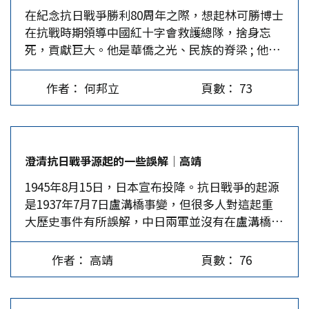
在紀念抗日戰爭勝利80周年之際，想起林可勝博士
開推動「華北特殊化」的行動。尤其忽略前一年強
在抗戰時期領導中國紅十字會救護總隊，捨身忘
占豐台，控制北平到天津的鐵路。 日軍占領豐台
死，貢獻巨大。他是華僑之光、民族的脊梁 ; 他的
後，北平經宛平到漢口的平漢鐵路，成為唯一不受
愛國救人事蹟不該被忘記。 協和生理大放異彩
日軍控制的南下交通線。宛平成為日軍下一個目
1924年9…
標。日軍在盧溝橋附近不斷演習，次數越來越頻
作者： 何邦立
頁數： 73
繁，從虛彈變成實彈，從日間變為夜間。日軍要占
領宛平，封鎖北平，製造華北「自治」的司馬昭之
心，路人皆知。盧溝橋事變不發生在七七，也會發
生在不久後的任何一天。 以日期論可說突發；以
澄清抗日戰爭源起的一些誤解│高靖
事變論則為預謀。 九一八前的東北背景…
1945年8月15日，日本宣布投降。抗日戰爭的起源
是1937年7月7日盧溝橋事變，但很多人對這起重
大歷史事件有所誤解，中日兩軍並沒有在盧溝橋上
打仗，盧溝橋連接的盧溝橋城才是中日兩軍交涉爭
執之處。為了平息紛爭，29軍曾經退出，改由保安
作者： 高靖
頁數： 76
隊進駐。這個城因為是宛平縣縣治所在地，又稱為
宛平縣城。 盧溝是永定河的舊稱，永定河在城的
西側，河上有兩座橋，一座是石橋，就是在馬可波