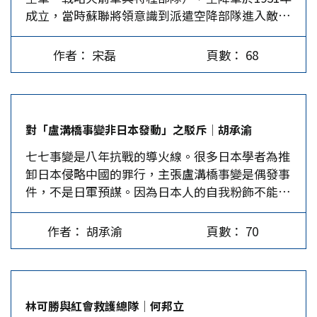
成立，當時蘇聯將領意識到派遣空降部隊進入敵
行超長距離飛行。 現役次音速巡弋飛彈的性能諸
言之，台灣無人機仍以平台本位思維為主，缺乏通
區，是瓦解對手的捷徑，因此努力加強空降部隊的
元，諸如：(1)導引方面，可藉由雷達訊號（INS）
盤考量與模組化設計的戰略規劃，真能保住論壇中
發展。1970年代推出「BMD傘兵戰鬥車」，BMD-
導引或全球定位系統（GPS）導引；較新型號則配
在台海防衛兵推下的通信設備嗎？…
作者： 宋磊
頁數： 68
3與BMD-4分別為較新款的傘兵戰鬥車款。 俄國空
備智慧型影像紅外線尋標器，可自動分辨目標和誘
降軍總兵力約45,000人，蘇聯解體後1992年再次復
餌，並反制紅外線或雷射干擾。(2)動力方面，一
編成軍，主要的裝備為BMD系列傘兵戰鬥車，在
般配備渦噴或渦扇發動機，提供飛行動力並節省燃
歷次的車臣戰爭、併吞克里米亞半島行動、2022年
料消耗。(3)燃料方面，一般使用液態燃料；俄羅
對「盧溝橋事變非日本發動」之駁斥│胡承渝
哈薩克行動、俄烏戰爭等精銳盡出，空降部隊為攻
斯的海燕則使用核子動力，為全球首創的核子動力
七七事變是八年抗戰的導火線。很多日本學者為推
勢作戰部隊，與特種部隊同為精銳部隊。 BMD-3
巡弋飛彈，可長時間在空中巡弋。(4)戰場存活性
卸日本侵略中國的罪行，主張盧溝橋事變是偶發事
傘兵戰鬥車 BMD系列最早出產的傘兵戰鬥車型號
和適用性方面，由於各國防空系統愈來愈精良，慢
件，不是日軍預謀。因為日本人的自我粉飾不能說
為BMD-1，車體材質以焊接鋼裝甲為主，早在
速低空突襲的風險愈來愈高。 因此，巡弋飛彈必
服世人，於是出錢給美國的胡佛研究所，請中國人
1969年即亮相了，1973年正式服役。BMD-3於
須縮小彈體、改採匿蹤外型和匿蹤塗料，讓雷達截
主持一項所謂的學術計畫，來為日本竄改歷史，散
1983-1986年期間，分別製造6輛原型車供蘇聯軍方
面積/反射值（RCS）減到最小；同時可選擇雷達
作者： 胡承渝
頁數： 70
布七七事變非日本主謀，而是「偶發事件」的說
測試，最終於1990-1997年進行一系列的生產，
偵測範圍以外的安全廊道（channel）飛行，以降
法。 這些為日本開脫的言論，或是故意歪曲，或
BMD-3傘兵戰鬥車體仍為冷戰時代的設計，設計理
低遭攔截的機率。美軍下一代核彈頭戰略巡弋飛彈
是見樹不見林。只看七七那一晚發生的事，而不看
念啟發於「BMD-2傘兵戰鬥車」，該系列的傘兵戰
（AGM-181A…
從九一八開始，日本占據東北、熱河，強迫中國簽
鬥車全由「伏爾加格勒」（Volgograd tractor…
林可勝與紅會救護總隊│何邦立
訂塘沽協定、何梅協定，成立冀東自治委員會，公