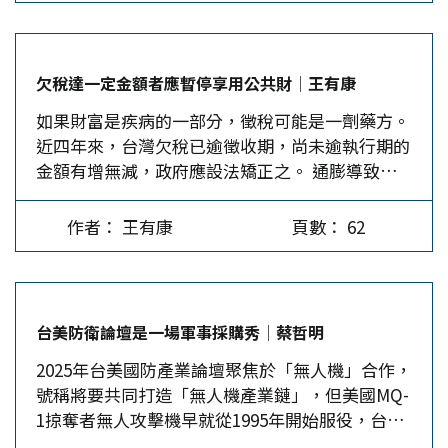
序，讓國際社會再次經驗其「反全球化」治理模式
反應。表面上是貿易手段，實際上卻流露出對金磚
影響到的企業和利益團體數量較為有限。 三、增
的邏輯。 回顧二次大戰結束迄今，不論在國際政
國家的集體抗美力量感到忌憚，甚至恐懼。 川普
加軍費方面：主要是增加用於研發、採購、培訓和
治或在國際經濟上，似乎難以找出哪項政策工具，
對金磚擴容的反制…
邊境管理方面的開支，這顯然有利於軍工複合體的
欠稅達一定金額者應暫停享用公共財│王有康
在短期內可以與川普政府透過「反全球化」對等關
利益。…
如果財富是疾病的一部分，徵稅可能是一劑藥方。
稅，重塑全球政治經濟格局做比較。由於川普始終
近四年來，台灣欠稅已逾徵收期，尚未逾執行期的
認為美國頗龐大的消費市場需求，是促進許多盟邦
金額有增無減，政府應設法矯正之。 通膨導致租
經濟成長的依賴，從其宣稱「解放日」開始的關稅
稅負擔率提高 2024年台灣的租稅負擔率為
戰，採取與經濟基本運作原則反向的思維，迫使貿
14.7％，創下25年來的新高，主要與台灣這幾年的
易往來國家必須服從其要求，似乎讓美國淪為川普
作者： 王有康
頁數： 62
通貨膨脹相對於往年，處在較高的水準有關，其中
的私人企業。 「非美」市場正在加速整合 亦即川
2022年、2023年、2024年的物價指數年增率分別
普政府完全捨棄「國際貿易組織」（WTO）所追
為2.95%、2.49%與2.18%，造成納稅人應納所得
求的基本宗旨，以美國市場為籌碼，透過威脅震
跳至較高的所得稅率級距，這是租稅負擔率創新高
懾、恣意妄為的行徑，不論從美中貿易爭端的重
台美防衛論壇是一場軍事採購秀│蔡哲明
的因素之一。 租稅負擔率是指政府賦稅收入占國
燃，到美歐關稅稅率的僵持，或是從《北美自由貿
2025年台美國防產業論壇聚焦於「無人機」合作，
內生產毛額的比例，其與經濟結構息息相關，特別
易協議》的重談，到WTO原則的撕毀，不僅讓國
號稱將要共同打造「無人機產業鏈」，但美國MQ-
是地下經濟，由於政府的課稅只能掌握到人們地上
際多邊貿易體系的規範遭到重創，而且對全球各國
1掠奪者無人攻擊機早就從1995年開始服役，台製
經濟活動所產生的營收，但租稅負擔造成人們從事
經濟制度的運作造成干擾。 然而，川普所推動的
攻擊型無人機今年才在量產階段，還向美方採購逾
地上與地下經濟活動，所獲得的報酬有所差異，也
對等關稅政策，並未獲致全球的普遍支持，反而促