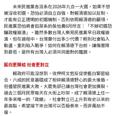
未來民進黨各派系在2026年九合一大選，如果不想
被沒收初選，恐怕必須自立自強、對賴清德加以反制，
才能有公正透明的初選機制。否則依照賴清德的顢頇，
民進黨恐怕將會如英系的吳怡農6月所言：「不辦初選恐
釀政權崩潰」。雖然多數台灣人樂見民進黨早日政權崩
潰，但在過程中，台灣要付出多少代價？輕則社會陷入
動盪、重則陷入戰爭！如何在賴清德下台前，讓傷害降
到最低，是所有台灣人必須共同面對的難題。
藍白更團結
社會更對立
賴政府可能沒想到，收押柯文哲反促使藍白緊密結
合，六成的民意基礎成了粉碎賴清德野心的最大後盾。
但儘管民進黨大敗，大罷免卻已讓台灣社會更加撕裂，
過去三個月民眾每天在大街上吵架，成了賴清德上任一
年多來唯一的「政績」，社會對立已上升到有史以來的
最高點，希望接下來台灣可以否極泰來，而非萬劫不
復。