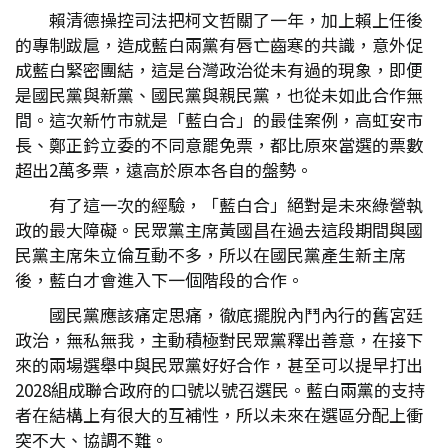
賴清德操控司法把柯文哲關了一年，加上賴上任後
的專制跋扈，造成藍白兩黨有唇亡齒寒的共識，意外促
成藍白緊密團結，這是台灣政治從未有過的現象，即便
是國民黨與新黨、國民黨與親民黨，也從未如此合作無
間。這次新竹市就是「藍白合」的最佳案例，高虹安市
長、鄭正鈐立委的不同意罷免票，都比原來當選的票數
超出2萬多票，遠高於原本各自的盤勢。
有了這一次的經驗，「藍白合」絕對是未來綠營執
政的最大障礙。民眾黨主席黃國昌在過去這段期間與國
民黨主席朱立倫互動不多，所以在國民黨產生新主席
後，藍白才會進入下一個階段的合作。
國民黨應該痛定思痛，徹底擺脫內鬥內行的舊宮廷
政治，無私無我，主動積極對民眾黨釋出善意，在接下
來的兩場選舉中與民眾黨好好合作，甚至可以提早打出
2028組成聯合政府的口號以號召選民。藍白兩黨的支持
者在結構上有很大的互補性，所以未來在選區分配上衝
突不大、協調不難。