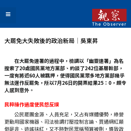
大罷免大失敗後的政治新局│吳東昇
在大罷免連署的過程中，檢調以「幽靈連署」為名
搜索了20
處國民黨地方黨部、約談了242
位基層幹部，
一度有將近60
人被羈押，使得國民黨眾多地方黨部幾乎
無法運作反罷免，所以7
月26
日的開票結果25
：0
，頗令
人感到意外。
民粹操作過度使民怨反撲
公民罷團金源、人員充足，又占有媒體優勢，綠營
更動用國家機器、司法檢調打壓控制言論、買通網紅顛
倒是非、造謠抹紅，又不時對民眾稱預算被刪，導致政