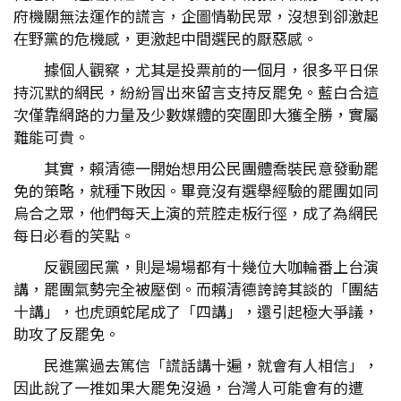
府機關無法運作的謊言，企圖情勒民眾，沒想到卻激起
在野黨的危機感，更激起中間選民的厭惡感。
據個人觀察，尤其是投票前的一個月，很多平日保
持沉默的網民，紛紛冒出來留言支持反罷免。藍白合這
次僅靠網路的力量及少數媒體的突圍即大獲全勝，實屬
難能可貴。
其實，賴清德一開始想用公民團體喬裝民意發動罷
免的策略，就種下敗因。畢竟沒有選舉經驗的罷團如同
烏合之眾，他們每天上演的荒腔走板行徑，成了為網民
每日必看的笑點。
反觀國民黨，則是場場都有十幾位大咖輪番上台演
講，罷團氣勢完全被壓倒。而賴清德誇誇其談的「團結
十講」，也虎頭蛇尾成了「四講」，還引起極大爭議，
助攻了反罷免。
民進黨過去篤信「謊話講十遍，就會有人相信」，
因此說了一推如果大罷免沒過，台灣人可能會有的遭