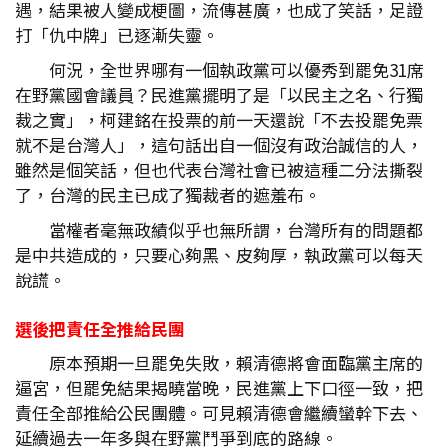
遇，結果被人變成梗圖，流傳甚廣，也成了笑話，足證
打「仇中牌」已逐漸失靈。
何況，全世界哪有一個執政黨可以優秀到罷免31席
在野黨國會議員？民進黨擺明了是「以民主之名、行獨
裁之實」，柯建銘在投票的前一天還說「不去投罷免票
就不是台灣人」，這句話出自一個沒有政治誠信的人，
雖然是個笑話，但也代表台灣社會已被這種二分法撕裂
了，台灣的民主已成了獨裁者的遮羞布。
當權者毫無政績似乎也無所謂，台灣所有的問題都
是中共造成的，只要心夠黑、皮夠厚，執政黨可以每天
說謊。
選後把責任全推給民團
原本預期一旦罷免失敗，賴清德將會面臨黨主席的
逼宮，但罷免結果揭曉當晚，民進黨上下口徑一致，把
責任全部推給公民團體。可見賴清德會繼續蠻幹下去、
延續過去一年多與在野黨鬥爭到底的路線。