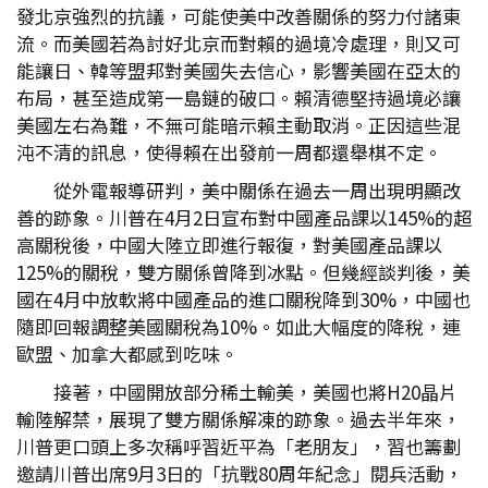
發北京強烈的抗議，可能使美中改善關係的努力付諸東
流。而美國若為討好北京而對賴的過境冷處理，則又可
能讓日、韓等盟邦對美國失去信心，影響美國在亞太的
布局，甚至造成第一島鏈的破口。賴清德堅持過境必讓
美國左右為難，不無可能暗示賴主動取消。正因這些混
沌不清的訊息，使得賴在出發前一周都還舉棋不定。
從外電報導研判，美中關係在過去一周出現明顯改
善的跡象。川普在4月2日宣布對中國產品課以145%的超
高關稅後，中國大陸立即進行報復，對美國產品課以
125%的關稅，雙方關係曾降到冰點。但幾經談判後，美
國在4月中放軟將中國產品的進口關稅降到30%，中國也
隨即回報調整美國關稅為10%。如此大幅度的降稅，連
歐盟、加拿大都感到吃味。
接著，中國開放部分稀土輸美，美國也將H20晶片
輸陸解禁，展現了雙方關係解凍的跡象。過去半年來，
川普更口頭上多次稱呼習近平為「老朋友」，習也籌劃
邀請川普出席9月3日的「抗戰80周年紀念」閱兵活動，