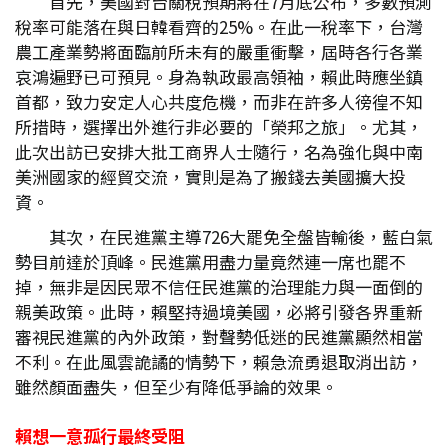
首先，美國對台關稅預期將在7月底公布，多數預測
稅率可能落在與日韓看齊的25%。在此一稅率下，台灣
農工產業勢將面臨前所未有的嚴重衝擊，屆時各行各業
哀鴻遍野已可預見。身為執政最高領袖，賴此時應坐鎮
首都，致力安定人心共度危機，而非在許多人徬徨不知
所措時，選擇出外進行非必要的「榮邦之旅」。尤其，
此次出訪已安排大批工商界人士隨行，名為強化與中南
美洲國家的經貿交流，實則是為了搬錢去美國擴大投
資。
其次，在民進黨主導726大罷免全盤皆輸後，藍白氣
勢目前達於頂峰。民進黨用盡力量竟然連一席也罷不
掉，無非是因民眾不信任民進黨的治理能力與一面倒的
親美政策。此時，賴堅持過境美國，必將引發各界重新
審視民進黨的內外政策，對聲勢低迷的民進黨顯然相當
不利。在此風雲詭譎的情勢下，賴急流勇退取消出訪，
雖然顏面盡失，但至少有降低爭論的效果。
賴想一意孤行最終受阻