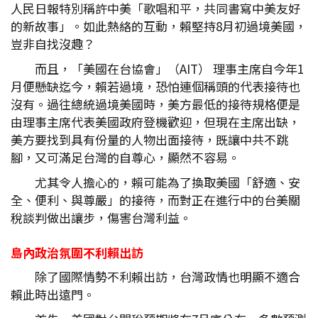
人民日報特別稱許中美「歌唱和平，共同書寫中美友好
的新故事」。如此熱絡的互動，賴堅持8月初過境美國，
豈非自找沒趣？
而且，「美國在台協會」（AIT） 理事主席自今年1
月便懸缺迄今，賴若過境，恐怕連個稱頭的代表接待也
沒有。過往總統過境美國時，美方最低的接待規格便是
由理事主席代表美國政府登機歡迎，但現在主席出缺，
美方要找到具有份量的人物出面接待，既讓中共不跳
腳，又可滿足台灣的自尊心，顯然不容易。
尤其令人擔心的，賴可能為了換取美國「舒適、安
全、便利、與尊嚴」的接待，而對正在進行中的台美關
稅談判做出讓步，傷害台灣利益。
島內政治氛圍不利賴出訪
除了國際情勢不利賴出訪，台灣政情也明顯不適合
賴此時出遠門。