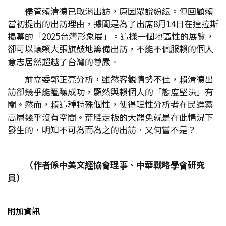
儘管賴清德已取消出訪，原因眾說紛紜。但回顧賴
當初提出的出訪理由，據聞是為了出席8月14日在達拉斯
揭幕的「2025台灣形象展」。這樣一個地區性的展覽，
卻可以讓賴大張旗鼓地籌備出訪，不能不佩服賴的個人
意志居然超越了台灣的尊嚴。
前立委郭正亮分析，雖然客觀情勢不佳，賴清德出
訪卻幾乎能醞釀成功，顯然與賴個人的「態度堅決」有
關。然而，賴這種特殊個性，使得理性分析者在民進黨
高層幾乎沒有空間。荒腔走板的大罷免就是在此情況下
發生的，明知不可為而為之的出訪，又何嘗不是？
（作者係中美文經協會理事、中華戰略學會研究
員）
附加資訊