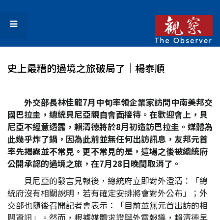
史上最糟的過境之旅破局了│楊泰順
外交部長林佳龍7
月中旬率領企業家訪問中南美邦交
國巴拉圭，總統貝尼亞親自會面接待。在歡迎會上，貝
尼亞不經意透露，賴清德將於8
月初造訪巴拉圭。媒體為
此幾乎炸了鍋，因為此前並無任何出訪訊息，友邦元首
率先揭露並不常見。更不常見的是，這場之後被總統府
公開承認的過境之旅，在7
月28
日晚間取消了。
貝尼亞的發言見報後，總統府立即對外澄清：「總
統府沒有相關說明，若有確定安排將會對外公布」；外
交部也隨後召開記者會表示：「目前並無元首出訪的相
關資訊」。然而，根據媒體求證與外電報導，賴清德早