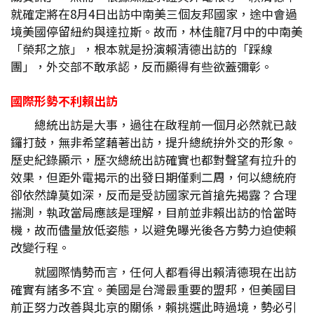
就確定將在8月4日出訪中南美三個友邦國家，途中會過
境美國停留紐約與達拉斯。故而，林佳龍7月中的中南美
「榮邦之旅」，根本就是扮演賴清德出訪的「踩線
團」，外交部不敢承認，反而顯得有些欲蓋彌彰。
國際形勢不利賴出訪
總統出訪是大事，過往在啟程前一個月必然就已敲
鑼打鼓，無非希望藉著出訪，提升總統拚外交的形象。
歷史紀錄顯示，歷次總統出訪確實也都對聲望有拉升的
效果，但距外電揭示的出發日期僅剩二周，何以總統府
卻依然諱莫如深，反而是受訪國家元首搶先揭露？合理
揣測，執政當局應該是理解，目前並非賴出訪的恰當時
機，故而儘量放低姿態，以避免曝光後各方勢力迫使賴
改變行程。
就國際情勢而言，任何人都看得出賴清德現在出訪
確實有諸多不宜。美國是台灣最重要的盟邦，但美國目
前正努力改善與北京的關係，賴挑選此時過境，勢必引