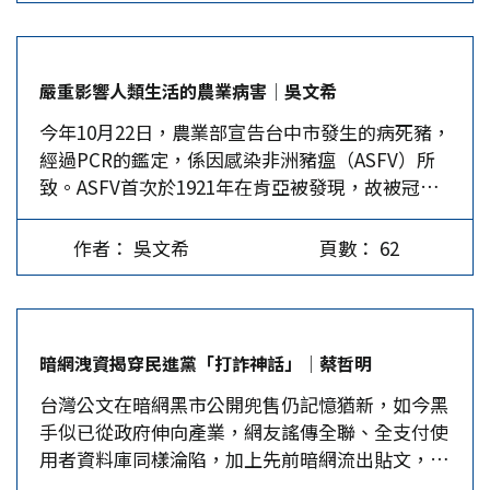
發現場的創作歌手黃明志尿檢呈現四種毒品陽性，
能源、低空經濟等前沿領域。這對台商意味著什
資、產業）整合、加強區域協調、落實文化建設、
案情旋即從猝死升級為謀殺偵辦。 表面上，這些
麼？ 首先，是「淘汰賽」的開始。傳統的「三來
擴大改革開放等領域升級與發展之外，特別重視包
案件或只是個人道德失衡或偶發的悲劇，實則隱藏
一補」、高耗能、低附加值的代工模式，在「十五
括：晶片、AI、量子科技、航太、綠能、醫療、生
嚴重影響人類生活的農業病害│吳文希
著台灣上層階級所共同面臨的「失範狀態」當富裕
五」期間將面臨更嚴峻的環保、能耗及技術標準壓
物、清潔能源等尖端項目創新與先進製造應用，希
今年10月22日，農業部宣告台中市發生的病死豬，
者擁有一切物質資源後，反而更容易陷入價值真空
力。過去依賴政策紅利、缺乏核心研發能力的台
望透過《十五五規劃》扮演再造大陸科技優勢的關
經過PCR的鑑定，係因感染非洲豬瘟（ASFV）所
與極端感官刺激的尋求。 菁英藥物文化的雙重面
商，若不加速轉型，其生存空間將被急劇壓縮。
鍵橋梁，進而呈現「科技」盛世的重要開端。…
致。ASFV首次於1921年在肯亞被發現，故被冠名
貌 從2016年W Hotel小模命案，到2025年信義區
其次，是「協同賽」的機遇。台灣在半導體、
非洲豬病，又因其具高度感染性及致死率，「世界
富二代CEO雙屍事件，台灣社會反覆上演一種封閉
ICT（資通訊）、精密製造、AIoT（智慧物聯網）
動物衛生組織」（WOAH）已將之列為需要通報的
場域中的毒品悲劇。這些案件的共通特徵，除了密
等領域，依然擁有深厚的技術積累和管理經驗。大
作者： 吳文希
頁數： 62
動物重大烈性傳染病，以便鄰近國家及與之有經貿
閉空間、長時間派對與毒品過量致死外，更值得深
陸發展「新質生產力」，亟需這些「隱形冠軍」的
關係的國家，能及時加強檢防疫工作。 農業生物
究的是涉案者多為「舊錢」家族出身，權貴子弟、
助力。…
病害的起因 所謂病害是源自於病原持續不斷的對
企業接班人。他們所使用的毒品往往是複合式中樞
寄主刺激，以致造成植物體內細胞及新陳代謝功能
神經興奮劑與抑制劑的組合，如K他命、搖頭丸與
暗網洩資揭穿民進黨「打詐神話」│蔡哲明
發生異乎正常地運用它自己的能量，造成寄主外形
FM2等，構成一種極端追求感官脫序與逃避現實的
台灣公文在暗網黑市公開兜售仍記憶猶新，如今黑
呈現出異乎正常的形態，稱之謂病徵。有些生物性
派對模式，仿若末世感的快樂實驗。…
手似已從政府伸向產業，網友謠傳全聯、全支付使
病原常會於病徵發展後期，從寄生在植物組織中突
用者資料庫同樣淪陷，加上先前暗網流出貼文，聲
破外層組織，而呈現出病原的本體，是謂病兆，而
稱「街口支付」多達600萬筆用戶資料外洩，其中
非新聞報導經常誤寫的病「灶」。 病原大致可分