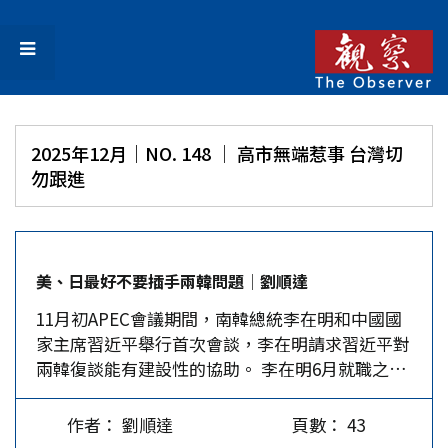
2025年12月｜NO. 148 │ 高市無端惹事 台灣切
勿跟進
美、日最好不要插手兩韓問題│劉順達
11月初APEC會議期間，南韓總統李在明和中國國
家主席習近平舉行首次會談，李在明請求習近平對
兩韓復談能有建設性的協助。 李在明6月就職之
後，在許多場合都不斷向北韓國務委員長金正恩釋
放各種「善意」，在對國會施政演說，向國會議員
作者： 劉順達
頁數： 43
爭取明年度政府總預算時，也不忘提及要與北韓改