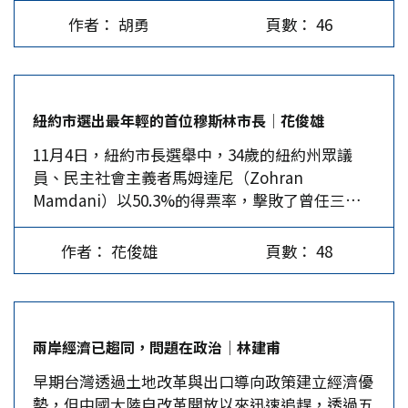
此期間舉行，故習近平此訪格外受到關注。 事實
常貿然行動，不計後果；他信關稅萬能，只想看白
作者： 胡勇
頁數： 46
上，除了6年來的首次「習川會」，習近平的APEC
花花的銀子入袋，不見破壞世界貿易體系，攪亂互
時間還有其他看點，包括11年來首次訪問韓國、時
通有無的供應鏈，羞辱盟邦，以至於國際信譽喪失
隔8年再次會晤加拿大領導人、應約會見日本新任
殆盡，而且導致國內消費騰貴。據耶魯大學預算實
首相、宣告APEC時隔12年再次進入「中國時間」
驗室模式顯示：2025 年所執行的關稅，零售物價
紐約市選出最年輕的首位穆斯林市長│花俊雄
等。 釜山「習川會」動見觀瞻 10月30日的釜山
指數增加2.3%，美國家庭平均喪失3,800美元的購
11月4日，紐約市長選舉中，34歲的紐約州眾議
「習川會」是自2019年大阪G20峰會以來，兩位大
買力，減損GDP約0.5–0.6%，美國國會預算辦公
員、民主社會主義者馬姆達尼（Zohran
國領袖6年來首次會晤，也是2025年1月川普重返
室估計2025-2026年度通貨膨脹增0.4%。川普雖能
Mamdani）以50.3%的得票率，擊敗了曾任三屆
白宮後，兩位領導人首次見面。加上此番「習川
迫使幾乎所有國家交付高關稅紅利，但中國仍是
的紐約州州長、以獨立人士參選的安德魯•科莫
會」前，中美經貿摩擦再度升級，真是吊足了國內
「難啃的硬骨頭」（hard…
（Andrew Kuomo）（得票率41.6%），當選為紐
外輿論的胃口。從會晤的成果來看，釜山「習川
作者： 花俊雄
頁數： 48
約市第111任市長，同時成為該市史上首位穆斯林
會」至少穩住了今年以來震盪起伏的中美關係，對
和印度裔及最年輕的市長。 6個月前，馬姆達尼還
兩國和全世界都是利好。 在中方最看重的戰略認
是一個資淺的州眾議員，10個月前他的支持度只有
知議題上，習近平重申中國願意和美國做夥伴、做
1%。這樣一個名不見經傳的印度裔穆斯林，竟然
朋友，並且強調中美兩國完全可以相互成就、共同
兩岸經濟已趨同，問題在政治│林建甫
在紐約市市長民主黨初選時，打敗了科莫家族繼承
繁榮。川普的回應也相當積極，不僅盛讚中國和習
早期台灣透過土地改革與出口導向政策建立經濟優
人安德魯•科莫（其父Mario Kuomo亦曾擔任過
近平本人，還表示「美中關係一直很好，將來會更
勢，但中國大陸自改革開放以來迅速追趕，透過五
三屆州長），逼得安德魯•科莫不得不以獨立人士
好，希望中國和美國的未來都更加美好。」會晤結