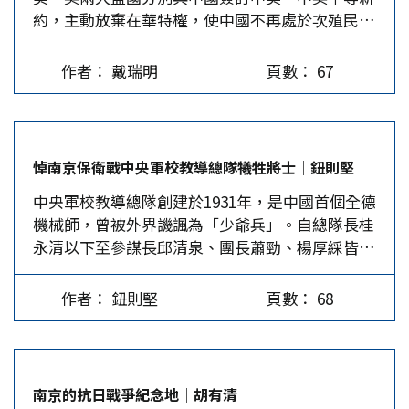
約，主動放棄在華特權，使中國不再處於次殖民地
影片主是自稱「楊教授」的女孩，未說明任教單
法」，召開跨部門會議，看似眾志成城且氣勢磅
的地位。同年11月22日至26日，美國總統羅斯
位，上傳時間已是6年前，點閱率約11000次，看
礡，實際成果卻是乏善可陳。根據立法院議事暨公
福、英國首相邱吉爾和中國軍事委員會委員長蔣介
起來並非商業廣告。畫面中她拿出一條「潔白牙
報資訊網統計，去年詐騙案件數超過12萬件，顯示
作者： 戴瑞明
頁數： 67
石，在埃及開羅舉行會議；12月1日，中、美、英
膏」（未露出品牌），開始用牙膏刷茶葉蛋。過沒
不法問題層出不窮，政府號稱投入資源打擊犯罪並
三大盟邦發表《開羅宣言》，要求日本侵略者無條
多久，她轉動蛋殼展示成果，茶葉蛋另一邊竟然變
維護資安，詐欺財損竟還高達502億元。如今案件
件投降，歸還自中國竊取的東北四省、台灣、澎湖
成雪白，看起來效果神奇。 然而，這樣的「奇
數量不降反增，金額更是年年創新高，可見賴政府
列島等所有土地，洗刷1895年中日《馬關條約》割
蹟」只是表面功夫。食藥署提醒，潔白牙膏並不能
的「打詐隊」根本虛有其名。…
悼南京保衛戰中央軍校教導總隊犧牲將士│鈕則堅
地賠款的恥辱。 台灣、澎湖列嶼自1945年10月25
去除牙垢，牙垢需定期由牙醫師進行洗牙。而牙齒
中央軍校教導總隊創建於1931年，是中國首個全德
日就正式重回中國版圖，次年訂立10月25日為台灣
染色的問題也應該尋求專業治療。部分來路不明的
機械師，曾被外界譏諷為「少爺兵」。自總隊長桂
光復節。而今年10月24日，在台灣光復屆滿80周
牙齒美白劑含有超量的過氧化氫，除可能刺激牙齦
永清以下至參謀長邱清泉、團長蕭勁、楊厚綵皆留
年的前夕，中國大陸全國人大常委會正式通過將10
外，甚至會損傷琺瑯質，若磨蝕過度，牙齒就會變
德，謝承瑞團長、廖耀湘營長、鈕先銘營長則留
月25日設立為「台灣光復紀念日」的決定。筆者希
得敏感疼痛。 無獨有偶，同一時間，英國BBC調
法，教導總隊可說是集一時優秀軍官的勁旅，但不
望從此每一年的10月25日，兩岸同胞不僅可共慶台
查研究發現，英國各地也出現許多非法牙齒美白服
作者： 鈕則堅
頁數： 68
少人在南京保衛戰中犧牲。 謝承瑞團長壯烈犧牲
灣光復，更能早日共慶團圓。 美國羅斯福總統十
務，其產品更在社群媒體上公然銷售。BBC記者所
2023年5月9日，筆者以胡璉故居紀念館暨研究中
分肯定中國在亞洲抵抗日本侵略所做出的重大犧
購得的凝膠中，部分產品含有的漂白劑濃度超出法
心顧問的身分，在台北忠烈祠，代表先嚴鈕先銘將
牲，在他的支持下，中國成為美、英、蘇、中四強
定限值500倍以上，高達53%的過氧化氫，記者更
軍（1911-1996）祭拜南京保衛戰中犧牲的國民革
之一，取得孫中山先生夢寐以求的國際地位平等。
輕易取得偽造的牙齒美白資格證書及「極致漂白」
南京的抗日戰爭紀念地│胡有清
命軍中央軍校教導總隊的官兵將士們，包括從未曾
抗日戰爭勝利後，蔣介石不僅對戰敗國日本，採取
訓練包，售價僅數十英鎊。許多商品沒有使用說明