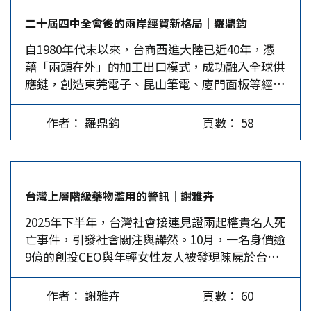
力，中國大陸在《十五五規劃》期間，將致力於生
日，美國眾議院通過《指導並建立美國穩定幣國家
何不可以賣給日本人呢？日本不也是台灣的盟友
二十屆四中全會後的兩岸經貿新格局│羅鼎鈞
產力的提升、高品質發展，以達成經濟合理穩定增
創新法案》（GENIUS…
嗎？日本政客說「台灣有事，就是日本有事」，台
自1980年代末以來，台商西進大陸已近40年，憑
長、居民消費提高等目標。亦即《十五五規劃》核
灣還有人加上「日本有事，也是台灣有事」，而且
藉「兩頭在外」的加工出口模式，成功融入全球供
心，並非追求經濟高度成長，而是以提高效率、降
去年紀念八一四對日空戰紀念日，台灣軍樂隊居然
應鏈，創造東莞電子、昆山筆電、廈門面板等經濟
低風險與發展韌性為出發；特別強調以企業擔任創
奏起日本軍歌。既然台日關係這麼友好密切，一個
奇蹟，堪稱兩岸經貿黃金時代典範。然而，隨著大
新與投資的主體，在政府充分提供制度、金融支援
2奈米半導體先進製程，又有什麼了不起？…
陸內外環境劇變，勞動力與土地成本上升，「人口
下，加速科技自主、突破關鍵領域，降低對外部科
作者： 羅鼎鈞
頁數： 58
紅利」轉變為「人才紅利」；同時，中美博弈加
技的依賴，藉此擺脫美國的圍堵。 達成自主科技
劇，供應鏈重組，脫鉤風險升高。此次「十五五」
是重要關鍵 先從「科技」領域來說，雖然大陸科
規劃聚焦高質量發展，已非過往強調高速成長。對
技創新在《十四五規劃》期間已取得顯著進展，但
台商而言，這份規劃如同轉型指南與機遇地圖，意
在投入上仍集中於受到美國「圍堵」的關鍵領域。
台灣上層階級藥物濫用的警訊│謝雅卉
味著舊的成功模式不再適用，唯有迅速理解新藍
因此，大陸期待在《十五五規劃》期間，以「全面
2025年下半年，台灣社會接連見證兩起權貴名人死
圖、調整策略，方能在未來五年的競爭賽道中穩健
戰略、系統推進」的思維，再造產業科技發展格
亡事件，引發社會關注與譁然。10月，一名身價逾
前行。 新質生產力下的產業升級 綜觀「十五五」
局。其中，最重要的關鍵莫過「科技自主」，除了
9億的創投CEO與年輕女性友人被發現陳屍於台北
規劃建議的關鍵詞，「新質生產力」無疑是重中之
因應大陸未來發展階段的需要，以及突破近年遭受
信義區的豪宅，現場查獲多種新興毒品，包括K他
重。這標誌著大陸的經濟發展邏輯，正從傳統的要
美國科技封鎖之外，更希望為實現2035年現代國家
命、搖頭丸、FM2與俗稱「神仙水」的GBL。未
素驅動如勞力和資本，全面轉向創新驅動。其內涵
目標構築堅實基礎。 在此一前提目標下，《十五
作者： 謝雅卉
頁數： 60
幾，馬來西亞又傳來台灣網紅謝侑芯猝死酒店，案
涵蓋人工智慧（AI）、量子科技、生物製造、綠色
五規劃》除了促進四鏈（科技研發、人才、金融投