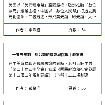
美國以「美元穩定幣」鞏固霸權，歐洲推動「數位
公司華為也出現了內鬼。就在今年7月，華為前技
竹科學園區的設立象徵著台灣科技政策的制度化，
歐元」維護主權，中國以「數位人民幣」打造去美
術總監張琨因竊取晶片技術被判刑6年。他組織14
也奠定了台積電等企業的全球地位。在冷戰格局
元化體系。三者競逐，形成美元鏈、歐元鏈、人民
人，通過拍攝、抄寫等方式記錄研發資料，竊取了
中，台灣獲得美國戰略支持，成為自由世界在亞洲
幣鏈三足鼎立的局面，數位貨幣儼然成為全球金融
涉及7個晶片專案的技術細節，導致華為損失約14
的經濟樣板。這段歷史不僅展現了制度設計的前瞻
的新戰場。 貨幣是一國國力的象徵，誰掌握了貨
億美元。 高科技公司此類事件頻發，暴露了企業
性，也反映出威權體制下的政策執行力。台灣的經
作者： 李沃牆
頁數： 54
幣，誰就能主宰全世界。然而，伴隨科技的發展，
內部管理有漏洞，也反映出科技企業面臨技術安全
濟奇蹟是土地改革、出口導向、科技投資與國際合
數位貨幣已成為新的支付型態。尤其，當區塊鏈技
挑戰。這在當今世界並不奇怪。當然這一切也有待
作的綜合成果，在全球化初期建立了穩固的競爭優
術崛起並挑戰傳統金融體系時，貨幣重新回到國家
相關公司和管理部門進一步改善保密工作和加強公
勢，也成為日後兩岸經濟比較的基準點。 大陸經
權力的核心。在今日數位經濟下，一場沒有硝煙、
司治理。 至於員工犯罪，原因也很簡單。「人為
濟的追趕與超越…
「十五五規劃」對台商的機會與挑戰│戴肇洋
卻極具破壞力的「新貨幣戰爭」已然開打，主角是
財死，鳥為食亡」，無非是求發財心切，不惜以身
在中美貿易戰火暫緩未熄的同時，10月23日中共
美國、歐洲與中國大陸等三大經濟體，在數位貨幣
試法而已。但仔細思考，問題好像又不那麼簡單，
「第二十屆四中全會」審議《國民經濟和社會發展
戰場上的對抗，正悄悄改寫全球金融秩序。 美國
尤其是台積電這件事，應該與島內的大背景有關。
第十五個五年規劃建議》（下稱十五五規劃建
穩定幣維繫美元霸權 美國深知美元是其全球霸權
似乎還不能像大陸那樣，僅僅將此事看成一個簡單
議）。雖然《十五五規劃建議》必須經明年3月
的根基。自布雷頓森林體系以來，美元一直是全球
的個案。 事實一目了然：在大陸，有誰敢把華為
「兩會」通過後才能生效實施，但從四中全會公報
貿易與結算的核心。但在數位化浪潮下，去中心化
公司整個打包向外奉獻，媚洋求榮？而眾所周知，
作者： 戴肇洋
頁數： 56
公布的訊息觀察，「科技」與「民生」將會是中國
金融（DeFi）與區塊鏈支付讓美元主導權面臨挑
台積電很快就會成為「美積電」了，一旦成為美積
大陸未來五年聚焦發展的兩大主軸，以全面建設社
戰。為此，川普政府選擇以「美元穩定幣」（USD
電，先進的2奈米半導體製程早晚會被美國人掌
會主義的現代國家。 面對複雜的內、外在環境壓
Stablecoin）作為新一輪戰略工具。今年7月17
握。既然先進的半導體製程可以奉送給美國人，為