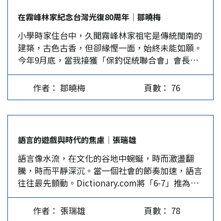
的愛國之心。 甲午之恥寶島民眾不臣虜 在《馬關
佛在向世人訴說著那段慘絕人寰的歷史。這是著名
在霧峰林家紀念台灣光復80周年│鄒曉梅
條約》簽訂前，台灣籍舉人汪春源在京城，聯合任
雕塑家吳為山為紀念館創作的主題雕塑的第一篇
小學時家住台中，久聞霧峰林家祖宅是傳統閩南的
戶部主事的台灣進士葉題雁、翰林院李清琦等人，
章。第二單元是《逃難》群雕，一共10組、21個真
建築，古色古香，但卻緣慳一面，始終未能如願。
聯名上書都察院，抗議割讓台灣，發出400萬台灣
人大小的人物塑像陸續出現，展現人們在逃離日軍
今年9月底，當我接獲「保釣促統聯合會」會長黃
同胞誓死保家衛國的心聲：「與其生為降虜，不如
路上的悲慘情景。第三單元《冤魂的吶喊》，是一
哲操教授的電話，力邀我和胡承渝去參加10月25日
死為義民」，這份奏疏引發康有為發起了著名的
座山被劈開的形象，一邊的山頂上一隻手直指蒼
在霧峰林家舉辦的紀念抗戰勝利及台灣光復80周年
「公車上書」，要求清政府拒簽《馬關條約》、遷
穹，另一邊的山體上是密密麻麻被繩索捆綁的人群
作者： 鄒曉梅
頁數： 76
音樂會，我立即答應回台參加盛會。 霧峰林家一
都、再戰。汪春源則被稱為「公車上書第一人」。
浮雕。雕塑的缺口就像一道死亡之門、屠殺之門。
門三代忠烈 霧峰林家是台中市的望族，更是反抗
清廷的軟弱讓台灣陷入殖民地的深淵。愛國詩人丘
紀念館常設的「南京大屠殺史實展」共11個部分，
帝國主義侵略的著名世家。清乾隆11年
逢甲云：「宰相有權能割地，孤臣無力可回天」，
大量實物、文獻、圖表和雕塑、繪畫等藝術作品，
（1746），第14世林石離開福建漳州，渡海來到
並以一介書生組織義軍，招募鄉勇，購置武器，
生動地將南京大屠殺慘劇重現人前。位於紀念館中
語言的遊戲與時代的焦慮│張瑞雄
台灣，以耕種為生，後定居霧峰。乾隆51年，漳州
「願人人戰死而失台，決不願拱手而讓台」，與入
心區域的「萬人坑」遺址，更構成了參觀和弔唁的
語言像水流，在文化的谷地中蜿蜒，時而激盪翻
林家子嗣陸續搬到霧峰，家族由上到下兢兢業業，
侵的日軍英勇鬥爭，決心用生命捍衛祖國的領土。
高潮。陳列室裡，沙石的地面、銹蝕的鋼橋、昏暗
騰，時而平靜深沉。當一個社會的節奏加速，語言
努力不懈，終於奠定家族事業，成為令人尊敬的望
在眾多抗日義軍中，規模最大的是由徐驤、吳湯興
的燈光等構成的環境中，展現出來的累累白骨，讓
往往最先顫動。Dictionary.com將「6-7」推為
族。林家三代心懷祖國，法國人打台灣時，林朝棟
所領導的兩支隊伍。從劉永福領導黑旗軍抗日，到
參觀者真切感受當年同胞受難的慘痛。館內其他許
2025年度詞彙，引發熱議，彷彿有人向語言的神殿
抗法；林朝棟的兒子林祖密（字季商）反殖民，參
丘逢甲組織義軍奮起反抗。從1895年5月上旬的台
多特別的設計和建築，例如刻有大屠殺起止時間的
投下一顆小石，激起狂歡與不安。有人揮著手興奮
與辛亥革命；祖密的兒子林正亨參與抗日戰爭。
北阻擊戰，到台南的陷落，在近半年反割台的浴血
叢葬地標誌碑，刻有部分遇難者姓名的名單牆，由
作者： 張瑞雄
頁數： 78
地模仿那個上下搖動的手勢，宣示自己站在潮流的
霧峰林家用了一百多年的時間，以生命來證明有國
奮戰中，無助的台灣軍民用鮮血和生命譜寫了一部