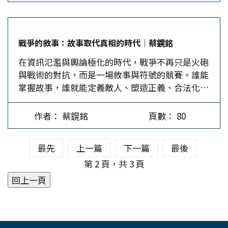
「殘破的城牆、殘缺的軍刀、遇難者的頭顱、遭活
浪尖；有人皺著眉，疑惑這是否意味著語言承載的
才有家，愛家要先愛國。他們不只愛國，還是每次
悲壯的愛國主義史詩。1930年的霧社起義，台灣原
埋的遇難者手臂和歷史的橋樑」等組成的《古城的
文明厚度在被稀釋。這種分歧不是單純的代溝，而
戰役裡的主導將領。林家協助鎮壓太平天國，參與
住民族在莫那魯道領導下，再揭抗日義旗，最終在
災難》，刻有倖存者和歷史見證人腳印的銅板路，
是一種文化震幅，在數位世代的狂舞中，語言究竟
中法戰爭，林家之所以能招兵買馬，全靠林朝棟的
日本飛機、大炮、毒氣的鎮壓下失敗，又有八九百
以及在多處用多種中外文字顯示的「遇難者
戰爭的敘事：故事取代真相的時代│蔡鎤銘
是在更新還是在崩塌。 語6-7緣起及流行 6-7來源
策略：歸田不解甲，槍炮帶回家。甲午戰敗後，清
人犧牲，成為台灣抗日史上規模最大、最悲壯的少
300000」字樣等，更強化了人們的感受。…
在資訊氾濫與輿論極化的時代，戰爭不再只是火砲
可追溯到美國饒舌歌手Skrilla 2024年的歌曲
廷把台灣割讓給日本，林祖密不能忍受日本統治台
數民族起義。之後，武裝起義轉為文化抗日，霧峰
與戰術的對抗，而是一場敘事與符號的競賽。誰能
《Doot Doot》，其中反覆出現6-7。同時這個詞
灣，於1913年搬去大陸，加入中華革命黨，支持孫
林家林獻堂組織文化協會，積極傳播中華文化，抵
掌握故事，誰就能定義敵人、塑造正義、合法化暴
在社交媒體平台爆紅，搭配一段由一位被稱為67…
中山的革命，以光復台灣為宗旨。 早在1895年
抗日本殖民當局的皇民化奴化教育。許多人拒絕更
力。從俄烏戰爭的「自由世界防線」，到加薩衝突
《馬關條約》簽訂後，林祖密就暗中支援抗日義
改國籍、日本名字、讀日本書，回大陸讀書、居
的輿論戰，再到美中爭奪國際秩序詮釋權的論述，
軍，給他們糧食、槍炮、彈藥，資助他們抗日。林
住，如霧峰林家的林資鏗（號祖密）、台灣著名史
作者： 蔡鎤銘
頁數： 80
敘事已成為權力運作的核心工具。 美國學者伊莉
祖密認為正因為清廷腐敗才導致台灣割讓，因此他
學家連橫（號雅堂）等等。 中國共產黨1921年成
莎白薩梅特（Elizabeth D. Samet）在《外交事
支持孫中山革命，並堅決主張台灣應回歸祖國。辛
立後，就開始關注台灣的前途，在國共合作創辦的
最先
上一篇
下一篇
最後
務》指出，現代戰爭的敘事力量，已從輔助性角
亥革命成功，林祖密馬上放棄日本籍，成為1895年
上海大學中，吸收了不少到大陸學習的台灣進步青
色，變成主導戰略與政策的力量。這種「軍事敘事
第 2 頁，共 3 頁
台灣淪為日本殖民地後，第一位恢復中國籍的台灣
年，其中翁澤生等人組織了「閩南台灣青年學生聯
情結」（military-narrational complex）不僅支
人。…
合會」、「上海台灣青年學生讀書會」，在大陸反
撐著戰爭的合理性，也重塑了國家認同與政治秩
帝反封建的實踐中鍛煉台灣進步青年，以期派回島
序，使「誰掌握故事，誰就掌握現實」成為當代衝
內開展反日革命運動。此時共產國際發來指示，要
突的潛台詞。…
在上海成立台灣共產黨，但回台的台共因事洩密被