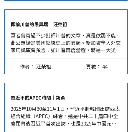
善關係。 李在明強調，朝鮮半島沒有和平，就沒
有經濟發展和人民安全。他還說，為了恢復南北韓
之間的信任及對話基石，他將以大膽與不拘小節的
再論川普的愚與壞│汪榮祖
方式傾注全力進行此事。他更強調，國家的國防靠
筆者曾寫過不少批評川普的文章，真是欲罷不能。
外力支撐，有損韓國人的自尊心。南韓憲法明文規
此公無疑是美國總統史上的異類。新加坡學人外交
定，政黨輪替後，不管總統屬於哪一個政黨，都必
家馬凱碩曾預言：如川普再度當選，將是一大災
須遵守憲法施政。因此，兩韓沒有「統獨問題」，
難。不幸而言中，他第二任期果然胡作非為，一意
只有何時或以何種方式「和平統一」的問題。 本
孤行，搞得天下大亂，處處透露他的愚與壞。 川
屆APEC會議前的「習川會」，或會議期間的「川
作者： 汪榮祖
頁數： 44
普之愚 川普的愚不是天生笨，而是後天富二代養
李會」、「習李會」，都不見任何人提到台灣。而
成的個性，自我放縱，不愛讀正經書，因而缺乏常
「中華台北」的代表林信義，則與習近平零接觸，
識。他以總統之尊說消毒水可以治好疫病，竟有人
足見台灣已被邊緣化了。 APEC會議一落幕，李在
盲從而死。他到處搶稀土，並揚言一年後稀土將多
明就必須面對「司法問題」。首爾中央地方法院對
習近平的APEC時間│胡勇
到難以處理，不悟稀土非稀，是稀在精煉。他撕毀
與李在明的大庄洞土地開發舞弊案有關的5名人員
2025年10月30至11月1日，習近平赴韓國出席亞太
伊核協議遺患無窮，他更無知到悍然退出《聯合國
全部判了重罪，在野黨國會議員107人也立即要求
經合組織（APEC）峰會。這是中共二十屆四中全
氣候變化框架公約》，茫然不知地球暖化會造成災
李在明接受審判，南韓不少年輕人則在街頭展開全
會閉幕後習近平首次出訪，也是2025年中國元首出
難。川普是大國總統，他之愚將遺患世界，禍及子
國簽名運動，要趕李在明下台。…
訪外交的收官之作。由於舉世矚目的「習川會」在
孫，罪大惡極矣。 有智慧的人謀定而動，然他經