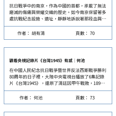
抗日戰爭中的南京，作為中國的首都，承載了無法
謀面的舅舅謝承瑞（1904-1937）。 1931年剛從日
「不念舊惡、以德報怨」的寬大政策，更於1947年
及安全警示外，甚至以塑膠袋或「粉紅亮片派對
磨滅的傷痛與榮耀交織的歷史。如今南京保留著多
本士官學校畢業的鈕先銘，與謝承瑞同為校級軍
在陪都重慶設立「國立羅斯福圖書館」；台灣光復
包」隨意包裝，在停車場、民宅交貨。 英國法律
處抗戰紀念設施、遺址，靜靜地訴說著那段血與火
官，又都是來自江西的 「留洋」青年軍官，駐紮
後，也在台北市開闢「羅斯福路」，一條唯一用非
規定，只有註冊牙醫或牙科專業人員可以使用超過
的歲月，警醒人們要銘記歷史、珍愛和平。 大屠
在綏遠的35軍，在軍長傅作義（1895-1974）的麾
華人命名的交通大道，以示對羅斯福永誌不忘。
0.1%…
殺遇難同胞紀念館 南京有五處國家級抗戰紀念設
下服務。他…
但好景不常，二戰後，中國內部發生國共內戰，
作者： 胡有清
頁數： 70
施、遺址，其中，侵華日軍南京大屠殺遇難同胞紀
美、蘇兩大陣營又進入冷戰，70多年來，台灣與大
念館的規模最大。1937年12月13日南京淪陷，日
陸同胞始終處於離散分隔狀態。曾經幫過中國光復
軍在這裡開始了長達40多天的大屠殺，30多萬同胞
失土的盟友美國，却因地緣政治及一己利益的考
慘遭殺害。日軍曾在城西江東門一帶，用機槍射殺
量，居然阻擾台海兩岸的和解、復合，令人感
觀看央視記錄片《台灣1945》有感│何池
被俘中國守軍和普通百姓2萬多人，事後慈善團體
嘆！…
在中國人民紀念抗日戰爭暨世界反法西斯戰爭勝利
利用水塘和壕溝就地掩埋遺體，形成了大規模的遇
80周年的日子裡，大陸中央電視台播放了6集記錄
難同胞叢葬地。1985年就地建起這所紀念館，後經
片《台灣1945》，還原了清廷因甲午戰敗，1895
多次擴建和拓展，成為占地10萬多平方米、館藏文
年與日本簽訂《馬關條約》，台灣被日本占據後，
物史料20餘萬件的國家一級博物館，也是國際公認
台灣人民掀起可歌可泣的反抗日本殖民統治的鬥爭
的二戰期間三大慘案紀念館之一。 進入紀念館，
作者： 何池
頁數： 73
浪潮。經過半個世紀的抗爭，台灣同胞終於1945年
廣場上一座高達12.13米、名為《家破人亡》的巨
與全中國人民一起迎來抗日戰爭的勝利，台灣萬人
型雕塑迎面矗立，這是一位抱著蒙難的孩子仰天長
空巷慶光復的景象，有力說明了台灣同胞拳拳赤子
嘯的母親形象，悲憤與絕望凝固在她的面容上，仿