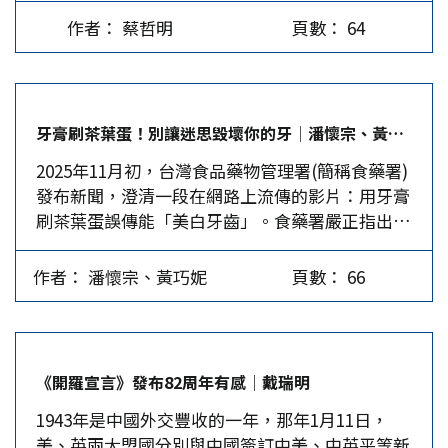
包含身分證影本、手機號碼、銀行帳戶、消費紀
成感染性及非感染性兩類，感染性病原有真菌、細
作者： 蔡哲明
頁數： 64
錄，就連公眾人物的個資樣本也被公開，即便官方
菌、放線菌、立克次體、寄生蟲（線蟲）、濾過性
聲明資訊加密並啟動調查，民眾依舊恐慌導致輿論
病毒、普里昂以及可使植物生病的高等寄生性植
沸騰，儼然凸顯賴政府的「打詐神話」全然幻滅。
物。非感染性的病原如土壤因子中會影響作物生長
賴政府網路去年平均每天遭到超過百萬次的惡意攻
所需營養的成分；氣候因子；不當農業操作的措施
牙膏刷茶葉蛋！別讓迷思毀壞你的牙│潘懷宗、黃巧妮
擊，凸顯資安治理早已全面失靈，如今接二連三的
（即農業化學製品的不當使用）；及工業的副產
2025年11月初，台灣食品藥物管理署(簡稱食藥署)
「暗網之亂」層出不窮，不僅挑戰政府信任機制，
物。而寄主主要是人、動植物，甚至是微生物。
發布新聞，澄清一段在網路上流傳的影片：用牙膏
恐讓「國家資通安全戰略2025」提前出局。暗網洩
農作物病害的重要歷史…
刷茶葉蛋誤傳能「美白牙齒」。食藥署嚴正指出，
資已不只是單一平台疏漏，駭客會從不同管道竊取
影片中只是利用牙膏內的研磨劑，磨掉蛋殼表面的
資料，例如從某個暗網取得機密個資，進行交叉比
色素，並不代表能讓牙齒變白，蛋殼與牙齒的結構
對整合，再用於身分盜用或精準詐騙。 如今民進
作者： 潘懷宗、黃巧妮
頁數： 66
截然不同，千萬不能以為同樣的方法就能使牙齒
黨把詐騙問題包裝成政治口號，無視駭客、釣魚網
「潔白如新」。署方呼籲想要擁有亮白牙齒，應透
站及詐騙集團在暗網橫行。事實上，從政府公文外
過正確保養方式與專業牙醫師的指導，不可輕信網
洩、健保資料被竊，到地方網站遭駭，如今就連支
路偏方。 究竟是什麼樣的影片，逼得食藥署官方
付平台都傳淪陷，台灣資安防線根本千瘡百孔，戳
《開羅宣言》發布82周年有感│戴瑞明
出面澄清？會不會是某牙膏業者暗中操作，用「茶
破民進黨一再宣揚的「打詐神話」。 打詐隊預算
1943年是中國外交豐收的一年，那年1月11日，
葉蛋刷白實驗」來推銷產品？筆者帶著疑問花了一
膨脹成效倒退 民進黨上任高喊「全民打詐」，率
美、英兩大盟國分別與中國簽訂中美、中英平等新
番功夫搜尋，終於在YouTube上找到一支疑似片。
先成立專責「打詐辦公室」，甚至祭出「打詐新四