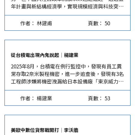
年計畫與新結構經濟學，實現規模經濟與科技突
參選。馬姆達尼在競選的過程中，並未獲得紐約州
束後，川普第一時間宣布明年4月訪華，間接證明
破。全球經濟制度亦趨向融合，計畫與市場機制交
民主黨大佬的背書及支持，唯一的例外是民主黨聯
「習川會」取得成功。在美方最重視的物質利益方
錯並存，使兩岸經濟整合不再困難。交通、民生與
邦參議員陸天娜（Kirsten…
面，中國做了一些妥協，包括恢復進口美國大豆，
作者： 林建甫
頁數： 50
產業鏈已高度共生，經濟統一具備現實基礎。然
在對等條件下暫停實施相關出口管制措施等。但總
而，政治制度分歧：民主選舉與一黨領導，才是融
體而言，雙方有來有回，各取所需。用大陸外長王
合統一的根本障礙。 台灣經濟的先行 台灣經濟的
毅的話來說，「中美元首釜山會晤是中美關係的歷
起步與蔣介石遷台密不可分。1949年國民政府撤退
史性時刻，也是國際關係的標誌性事件。」…
從台積電出現內鬼說起│楊建業
至台灣，面對資源匱乏、社會動盪與外部封鎖，政
2025年8月，台積電在例行監控中，發現有員工異
府選擇以制度改革為起點，推動土地改革，打破地
常存取2奈米製程機密，進一步追查後，發現有3名
主階級壟斷，將土地重新分配給農民，釋放基層生
工程師涉嫌將機密洩漏給日本設備廠「東京威力科
產力。這不僅穩定了社會，也為後續工業化創造了
創」（TEL）。此案因涉及國家核心關鍵技術，被
資本與勞動力基礎。1950年代起，台灣引進出口導
依違反《國家安全法》辦理，3名涉案工程師（兩
向型經濟政策，設立加工出口區，吸引外資與技
作者： 楊建業
頁數： 53
名在職、一名已離職）被收押禁見，引起了半導體
術，並透過美援與日資合作，逐步建立起電子、紡
產業的廣泛關注。台灣檢察部門已經介入，若罪名
織、機械等產業鏈。教育普及與技職體系的建構，
成立，三人最高可判10年徒刑。事情雖然已過去一
使台灣在人才培育上具備長期競爭力。 1970年代
段時間，但至今想起，事件似乎仍有一番值得深入
台灣經濟進一步升級，從勞力密集轉向技術密集，
美歐中數位貨幣戰開打│李沃牆
思考和探索之處。 無獨有偶，大陸的頂尖高技術
半導體、資訊科技、精密機械等領域逐漸崛起。新