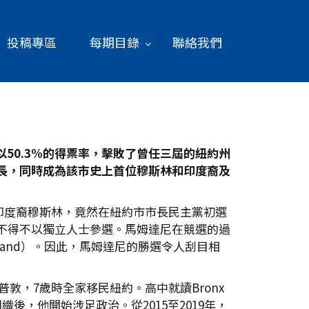
投稿專區
每期目錄
聯絡我們
以50.3%
的得票率，擊敗了曾任三屆的紐約州
長，同時成為該市史上首位穆斯林和印度裔及
印度裔穆斯林，竟然在紐約市市長民主黨初選
科莫不得不以獨立人士參選。馬姆達尼在競選的過
brand）。因此，馬姆達尼的勝選令人刮目相
敦，7歲時全家移民紐約。高中就讀Bronx
織後，他開始涉足政治。從2015至2019年，