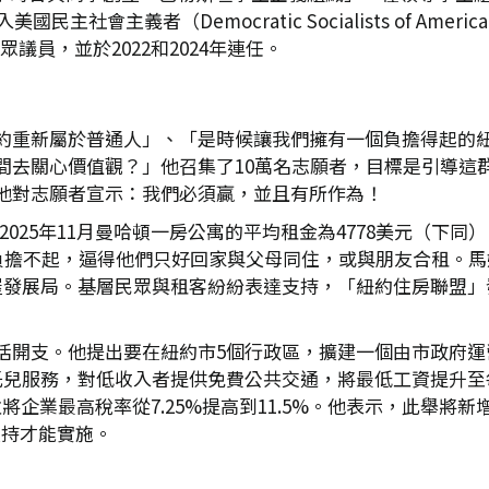
會主義者（Democratic Socialists of Americ
眾議員，並於2022和2024年連任。
約重新屬於普通人」、「是時候讓我們擁有一個負擔得起的
間去關心價值觀？」他召集了10萬名志願者，目標是引導這
他對志願者宣示：我們必須贏，並且有所作為！
，2025年11月曼哈頓一房公寓的平均租金為4778美元（下
本負擔不起，逼得他們只好回家與父母同住，或與朋友合租。馬
屋發展局。基層民眾與租客紛紛表達支持，「紐約住房聯盟」
活開支。他提出要在紐約市5個行政區，擴建一個由市政府運
托兒服務，對低收入者提供免費公共交通，將最低工資提升至
企業最高稅率從7.25%提高到11.5%。他表示，此舉將
的支持才能實施。