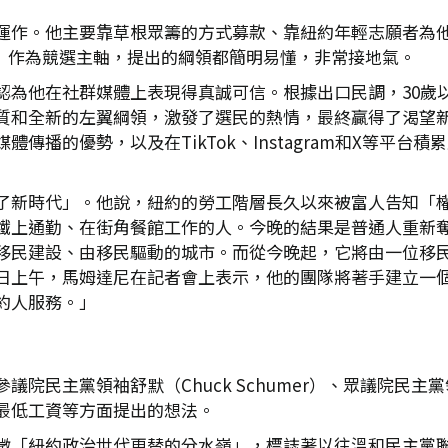
運作。他主要靠草根眾籌的方式募款、靠紐約年輕志願者為
lity）作為競選主軸，提出的綱領都簡明易懂，非常接地氣。
為他在社群媒體上表現得真誠可信。根據出口民調，30歲以
氣質和全新的左翼綱領，激發了選民的熱情，最終贏得了渴望
傳播的優勢，以及在TikTok、Instagram和X等平
了新時代」。他說，紐約的勞工階層長久以來被富人告知「
鐵上通勤、在街角餐館工作的人。今晚的結果是普通人重新
移民建設、由移民驅動的城市。而從今晚起，它將由一位移
日上午，馬姆達尼在記者會上表示，他的團隊將著手建立一
約人服務。」
主黨領袖舒默（Chuck Schumer）、眾議院民主黨領袖傑
最低工資等方面提出的想法。
徵「紐約政治世代更替的分水嶺」，標誌著以往溫和民主黨