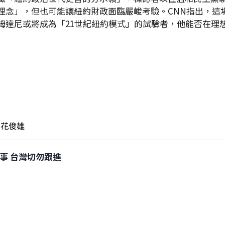
理念」，但也可能讓紐約財政面臨嚴峻考驗。CNN指出，這
姆達尼或將成為「21世紀紐約模式」的試驗者，他能否在理想
花俊雄
端惹事 台灣切勿跟進