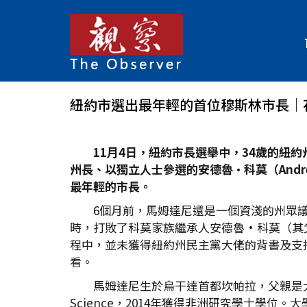
紐約市選出最年輕的首位穆斯林市長│
11
月4
日，紐約市長選舉中，34
歲的紐約州
州長、以獨立人士參選的安德魯•科莫（Andre
最年輕的市長。
6個月前，馬姆達尼還是一個資淺的州眾
時，打敗了科莫家族繼承人安德魯•科莫（其父
程中，並未獲得紐約州民主黨大佬的背書及支持，唯
看。
馬姆達尼生於烏干達首都坎帕拉，父親是大
Science，2014年獲得非洲研究學士學位