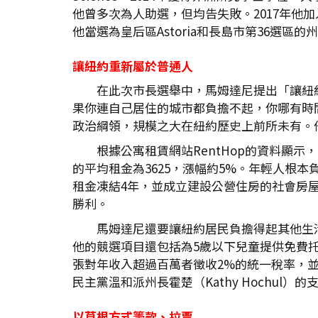
他曾多次為人助選，但均告失敗。2017年他加入美國民主社
他當選為皇后區Astoria和長島市第36選區的州
讓紐約重新屬於普通人
在此次市長選舉中，馬姆達尼提出「讓紐
果你連自己居住的城市都負擔不起，你哪有時
政治綱領，規模之大在紐約歷史上前所未有。
根據公寓租賃網站RentHop的資料顯示
的平均租金為3625，漲幅約5%。年輕人根
租金凍結4年，並成立建設公營住房的社會房
勝利。
馬姆達尼還要讓紐約居民負擔得起其他生
他的競選項目還包括為5歲以下兒童提供免費
張對年收入超過百萬者徵收2%的統一稅率，並將
民主黨溫和派州長霍楚（Kathy Hochul）
以草根方式籌款、拉票