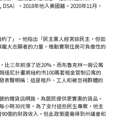
a, DSA）。2018年他入美國籍。2020年11月，
紐約了」。他指出「民主黨人經常談民主，但如
群龐大志願者的力量，推動實現住房可負擔性的
同），比三年前漲了近20%，而布魯克林一房公寓
姆達尼計畫將紐約市100萬套租金管制公寓的
發表聲明稱：這是租戶、工人和被忽視群體的
營的雜貨店網路，為居民提供更實惠的貨品。
每小時30元等。為了支付這些民生專案，他主
新增90億的財政收入。但此政策還需得到州議會和