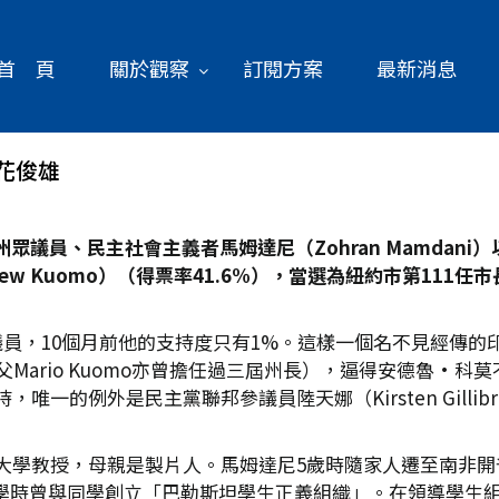
首 頁
關於觀察
訂閱方案
最新消息
花俊雄
眾議員、民主社會主義者馬姆達尼（Zohran Mamdani
）
w Kuomo
）（得票率41.6%
），當選為紐約市第111
任市
議員，10個月前他的支持度只有1%。這樣一個名不見經傳的
Mario Kuomo亦曾擔任過三屆州長），逼得安德魯•
一的例外是民主黨聯邦參議員陸天娜（Kirsten Gilli
學教授，母親是製片人。馬姆達尼5歲時隨家人遷至南非開普
。大學時曾與同學創立「巴勒斯坦學生正義組織」。在領導學生組