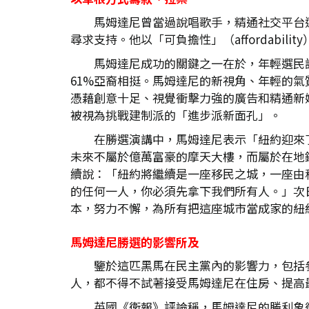
馬姆達尼曾當過說唱歌手，精通社交平台
尋求支持。他以「可負擔性」（affordabi
馬姆達尼成功的關鍵之一在於，年輕選民認
61%亞裔相挺。馬姆達尼的新視角、年輕的
憑藉創意十足、視覺衝擊力強的廣告和精通新媒體
被視為挑戰建制派的「進步派新面孔」。
在勝選演講中，馬姆達尼表示「紐約迎來
未來不屬於億萬富豪的摩天大樓，而屬於在地
續說：「紐約將繼續是一座移民之城，一座由
的任何一人，你必須先拿下我們所有人。」次
本，努力不懈，為所有把這座城市當成家的紐
馬姆達尼勝選的影響所及
鑒於這匹黑馬在民主黨內的影響力，包括參議院民
人，都不得不試著接受馬姆達尼在住房、提高
英國《衛報》評論稱，馬姆達尼的勝利象