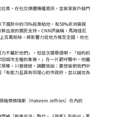
他拉票，在社交媒體傳播資訊，並挨家挨戶敲門
下選民中的78%投票給他，有58%非洲裔與
新鮮血液的選民支持。CNN評論稱，馬姆達尼
台積累上百萬粉絲，將影響力從地方推至全國，他也
權力不屬於他們」，但這次選舉證明，「紐約的
奪回城市主權的象徵。」在一片歡呼聲中，他繼
民領導。川普總統，請聽我說：要想扳倒我們中
個「有能力且具有同理心的市政府，並以誠信為
佛瑞斯（Hakeem Jeffries）在內的
聯盟被「新進步派」取代。《政客》則指出，馬