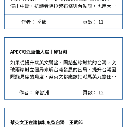
演出中斷，抗議者除拉起布條與台獨旗，也用大聲
承擔關係惡化的後果。易言之，這就是合則兩利、
公干擾節目進行，要求「統戰活動」退出校園，最
鬥則兩傷的本質，此乃雙方共同的認知，也是唯一
後活動因為干擾被迫取消。 「中國新歌聲」因借
的選擇，因而中美關係只會在最好與最壞的兩個極
作者： 季節
頁數： 11
用台大場地場布時損毀操場，加上事前需要先布
端之間擺盪。 當前中美關係最重要的當然是朝核
置，導致有一周時間操場不開放，使部分學生感到
問題，提勒森訪華就是想試探北京是否能再加碼，
權益受損，發起抗議行動。更有甚者，有抗議者認
進一步配合美國來制裁北韓。但就在此時，台灣新
為本場活動是大陸文化統戰我方的一環，而活動地
上任的行政院長賴清德，提出了台獨論與兩岸互不
APEC可派更佳人選｜邱智淵
點寫「台北市台灣大學田徑場」也被抗議者認為是
隸屬的主張，自然引起北京強烈抗議。賴清德此
如果從提升蔡英文聲望、團結藍綠對抗的台灣，突
矮化國格。如果因為覺得學生權益受損抗議，固然
舉，就是蔡英文政府上台一年多對於兩岸關係的總
破兩岸對立僵局來解台灣發展的困局、提升台灣國
無可厚非，但針對個案效益有限，應該要求建立一
結，行政院長如此明白的挑戰兩岸關係，這還是空
際能見度的角度，蔡英文都應該指派馬英九擔任今
個標準作業模式，不然台大幾乎每周都在外借場
前的舉動。 原本蔡英文小心翼翼，一直避免跨越
年台灣參加亞太經濟合作會議(APEC)的特使。可
地，遲早會發生類似的場地受損情形，難道每次都
紅線，如今竟被賴清德破功，台灣議題難免納入了
惜，這個「台灣之福」卻不是民進黨與蔡英文的風
要學生出面抗議後才能解決？ 認定有統戰與矮化
提勒森9月底訪華的談判議程。由於美方有求於北
作者： 邱智淵
頁數： 12
格。 2017年APEC經濟領袖峰會即將於11月10日、
而抗議就更奇怪了，何謂統戰活動？難道台灣人民
京，不願見到台灣攪局，因而美國國務院官員立即
11日在越南峴港召開，但迥異於以往的特使人選早
沒有權利聽非本地歌手舉辦的演唱會？莎拉布萊曼
重申美國的「一中政策」，以間接反對賴清德的台
早定案，在不到一個月的時間內，總統府才宣布由
來台灣演唱，難道也是文化統戰？人們整天聽英文
獨論。質言之，此有別於北京的一中原則，其中主
宋楚瑜再次擔任領袖高峰會的人選，顯然這個人事
歌日文歌，有因此就被美日統戰了？「中國新歌
要內涵就是堅持兩岸問題和平解決，但統獨的結果
蔡英文正在建構制度型台獨｜王武郎
案歷經了許多折衝與溝通，才為地主國越南接受。
聲」歌手唱的歌有在頌揚中國共產黨或中華人民共
是開放的。北京雖不滿意，但也只好忍受。…