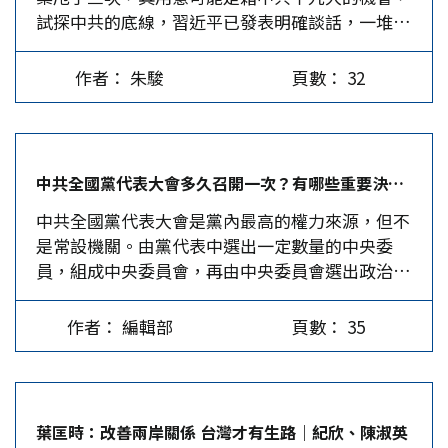
試探中共的底線，習近平已發表明確談話，一堆新
被評為教授，並擔任該校外文學院副院長。2013年
石頭碰到了鐵板。 蔡英文在今年2月初預告要提出
盧麗安出任上海台灣同胞聯誼會會長。2015年加入
兩岸新論述，遲遲未見動靜，一般以為，可能是等
中國共產黨。2017年6月，在中共全國台灣省籍黨
作者： 朱駿
頁數： 32
待中共十九大塵埃落定之後才出手，以免太早放
員代表會議上，有10位台灣省籍人士當選為中共十
炮，錯響一聲，落人笑柄。究竟是不是在十九大以
九大代表，盧麗安是其中唯一出生在台灣的代表。
後有新論述，尚未可知，但在此前蔡已經藉由三次
受長輩家國情操影響…
講話，甩出石頭，作為試探。 蔡最近三次甩石頭
中共全國黨代表大會多久召開一次？有哪些重要決議？｜編輯部
在9月24日舉行的民進黨全代會上，蔡英文大談：
中共全國黨代表大會是黨內最高的權力來源，但不
「我們必須在堅持台灣主體意識及主權的原則下，
是常設機關。由黨代表中選出一定數量的中央委
尋找和對岸互動的新模式，這就是我們這一代民進
員，組成中央委員會，再由中央委員會選出政治局
黨人重要使命。」而且要「主動連結社會。憲政體
委員、中央書記處書記、常委會委員與黨領導人
制的改革就是一個重點。」她對這個憲政體制改革
（總書記或主席）。 黨代表大會上的決議事項，
的基本態度「就是為台灣打造一個更可以完善運作
作者： 編輯部
頁數： 35
最重要的是追認過去的作為、選出中央委員、總結
的民主憲政體系。」 前後文看來，她的憲改只會
過去一個階段的教訓、提出新時期的形勢與任務，
連結台灣社會，用「打造一個更可以完善運作的」
組成全黨認可的人事組織與共同遵守的政治見解，
為其定性，隱含了現行的根本不適用了，頗有要鑄
藉此統一全黨的意志。
造一份全新的憲法之意，不僅僅止於在既有的憲法
葉匡時：改善兩岸關係 台灣才有生路｜紀欣、陳淑英
基礎上修改而已。如果真是這樣，那就是一般所說