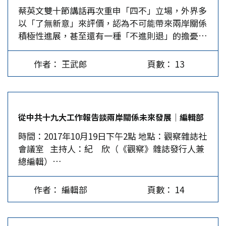
蔡英文雙十節講話再次重申「四不」立場，外界多
顯然的，任何國家都不願意放棄與大陸深化友好關
和國嗎？如果因為唱的是中文歌就擔心被統戰，那
以「了無新意」來評價，認為不可能帶來兩岸關係
係的機會，都希望能夠搭上「一帶一路」的列車以
大家都只能聽原住民的歌曲了？如果台灣的制度、
積極性進展，甚至還有一種「不進則退」的擔憂。
謀求國家利益；相對而言，民進黨政府提出的新南
生活水平、自由人權等，樣樣都超前領先大陸，還
其實，該講話除了出現「兩岸關係」幾次外，其根
向政策，不僅不知所云，又毫無亮點，對於東南亞
需要擔心被統戰？ 那如果說因為地點寫「台北市
本精神不脫民進黨1999年〈台灣前途決議文〉基
國家不具實質的吸引力。 更遺憾的是，民進黨政
台灣大學體田徑場」而非「國立台灣大學」，就認
作者： 王武郎
頁數： 13
調。 例如，蔡在講話中刻意把「兩蔣」和「民選
府看待APEC的態度，也正曝露了他們對外交事務
為是統戰，也多慮了。演出地點確實是在台北市的
總統」進行分割，根據的即是上述決議文，視「兩
的無心與無力，尤其中國大陸拒絕再陪民進黨起舞
「國立台灣大學」，試想，提到「國立台灣大
蔣」為外來政權；這與近幾年自稱務實台獨的綠營
後，台灣的國際空間完全沒有迴旋的餘地。 蔡政
學」，有幾個人會講全名？九成的人會講台大，剩
人士看法相呼應，把1996年民選總統作為「中華民
府須知，宋「省長」的再次出任，不正坐實中華民
下的講「台灣大學」，說六個字的絕對鳳毛麟角。
從中共十九大工作報告談兩岸關係未來發展│編輯部
國2.0」起點，暗藏著「脫中」的意圖。但這只不
國「地方化」的事實？不正顯示台灣沒有國際級的
大陸名校多半是國立的，但又分成中央教育部直轄
時間：2017年10月19日下午2點 地點：觀察雜誌社
過是台獨人士想以虛擬且謬誤的「台灣主權論」，
領袖人才？對於一年一度有機會與各國總統或總理
的，與地方省市政府管轄的，然而，講到中央教育
會議室 主持人：紀 欣（《觀察》雜誌發行人兼
誤導民眾的宣傳，實質是「一中一台」分離主義者
溝通的集會，宋作為代表會不會層級不夠、準備不
部直轄的南開大學或復旦大學時，有時也會加上地
總編輯）…
以「兩個中國」為包裝，而不敢逾越「法理台獨」
足，無法展現台灣的活力？…
名講「天津南開大學」、「上海復旦大學」，這些
紅線的機會主義式幻想。 作為「理念型」台獨的
學校的學生會覺得自己被矮化？…
蔡英文在掌政後，以所謂「中華民國2.0體制」
作者： 編輯部
頁數： 14
（日前她不經意說出「中華民國變年輕了」一句
話）來深化構建「制度型台獨」，通過割斷兩岸間
的歷史和法理關係，作為台獨運動「脫中」戰略的