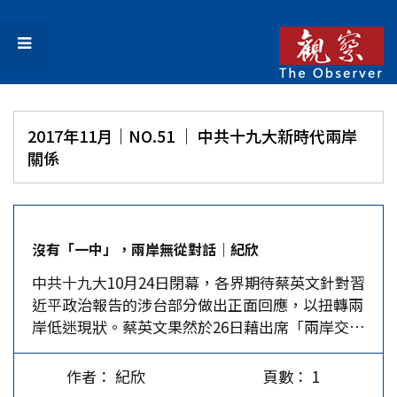
2017年11月｜NO.51 │ 中共十九大新時代兩岸
關係
沒有「一中」，兩岸無從對話｜紀欣
中共十九大10月24日閉幕，各界期待蔡英文針對習
近平政治報告的涉台部分做出正面回應，以扭轉兩
岸低迷現狀。蔡英文果然於26日藉出席「兩岸交流
30年研討會」做了回應，結果卻令人失望不已。
蔡英文在演講中先強調，30年前，民進黨曾勇敢地
作者： 紀欣
頁數： 1
和老兵站在一起，催化了開放大陸探親決策，在兩