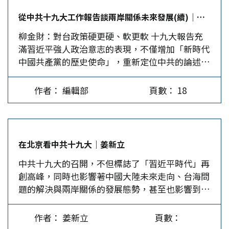
一環。 蔡英文提到「憲政改革」議題，顯然是想
從中共十九大工作報告談兩岸關係未來發展(續)｜編輯部
與民進黨落實〈台灣前途決議文〉的策略。 她以
柳金財：對台政策硬更硬、軟更軟 十九大報告充
「捍衞民主自由」作為憲改的大義名分，讓人聯想
滿習近平強人政治意志的表現，不僅增加「新時代
到民進黨在勝選後便提出要構建新的「憲政秩
中國共產黨的歷史使命」，重新定位中共的論述；
序」，之後隨即推動「促進轉型正義條例」立法，
對台政策論述內容所運用的語彙充滿「習式風
可見兩者的關係和目的如出一轍。…
格」，尤其標誌在「第十一項」的「堅持『一國兩
作者： 編輯部
頁數： 18
制』和推進祖國統一」中。 習近平在十九大政治
報告中，談及「一中原則」共五次，「九二共識」
計四次、統一四次、一國兩制兩次；反對分裂國
家、分裂祖國、反對台獨分裂等六次；加強「兩岸
在北京看中共十九大｜姜新立
經濟文化交流合作」有三次、兩岸和平發展、穩定
中共十九大的召開，不但標誌了「習近平時代」再
四次。從這一政策論述內容來說，「反獨漸統」為
創高峰，同時也影響著中國大陸未來走向、台海問
當前對台政策主軸，「九二共識」仍是兩岸關係的
題的解決與兩岸關係的發展態勢，甚至也影響到國
政治基礎，為穩定兩岸關係發展定海神針，且硬化
際秩序的新現實。 十九大的主題是：「不忘初
為「一中原則」。 習明白點出「九二共識」就是
心，牢記使命，高舉中國特色社會主義偉大旗幟，
「一中原則」，不讓兩岸關係有模糊的空間，劃清
作者： 姜新立
頁數：
決勝全面建成小康社會，奪取新時代中國特色社會
楚「一中原則」的底線及紅線；尤其是「六個任