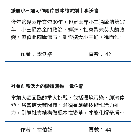
他將在明年2月25日，第四個任期屆滿時退休。這
合夥建設發展協會理事長、長風文教基金會執行
擴展小三通可作兩岸融冰的試劑｜李沃牆
段期間，彭淮南歷經李登輝、陳水扁、馬英九和蔡
長。 問：您曾擔任交通部政務次長、部長，最引
今年適逢兩岸交流30年，也是兩岸小三通啟航第17
英文四位總統，以及14位不同的行政院長，是中華
以為傲的建設為何？…
年。小三通為金門政治、經濟、社會帶來莫大的改
民國史上任期最長的央行總裁。在他的前任中，任
變。但值此兩岸僵局，能否擴大小三通，進而作為
期第二長的是俞國華，當過14年又339天的央行總
兩岸融冰的試劑，值得深思。 今年適逢兩岸交流
裁。 就職務上的表現，彭淮南相當受到肯定。他
30年，也是自2001年1月1日起實施小三通後第17
在2000年第一次獲得美國《全球金融雜誌》的A級
作者： 李沃牆
頁數： 42
年。小三通的確對金門政治、經濟、社會產生明顯
評等，然後，從2005年到2017年，連續獲得13次
的變化；政治上，金門由反共的前線過渡到兩岸和
的A級評等，所以，台灣媒體稱他為「14A總
平的試金石；經濟上，小三通將走私化暗為明，也
裁」，這是全球少有的高度評價。聲望這麼高的央
就是小額貿易除罪化，到今日金廈生活圈的形成，
行總裁對台灣經濟發展的建言，當然特別值得重
社會創新活力的變遷演進｜韋伯韜
金門對廈門更加倚賴；社會上，也讓兩地血濃於水
視。 為振興經濟提四大對策…
當前人類面臨的重大挑戰，包括環境污染、經濟停
的情感更加親密。 筆者於9月30日懷著期待的心
滯、貧富擴大等問題，必須有創新技術作活力推
情，回家鄉金門參加兩岸小三通會議；然而，原本
力，引導社會結構做根本性變革，才能化解矛盾，
報名參加的大陸學者及官員全數缺席。由於賴清德
實現突破性成長。 誠如國民所得之父顧志耐
於會議前夕在立法院表明自己台獨主張，不免引發
(Simon Kuznets, 1901–1985)指出的，成長是建
揣測。 歷年航運班次及人數變化…
作者： 韋伯韜
頁數： 44
設與破壞並行的進程，一定會引發社會變遷。變遷