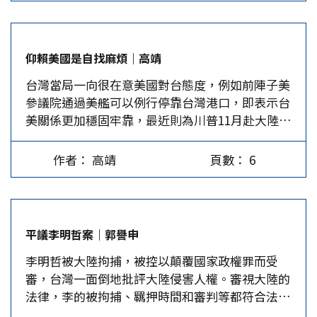
岸交流扮演了積極角色。該說法與事實並不吻合，
尤其當年參與返鄉運動的民進黨前進系林正杰、楊
祖珺等人，早已離開民進黨，今日的民進黨要角無
仰賴美國是自找麻煩｜高靖
一人參與過老兵返鄉運動。 蔡接著說，1992年兩
台灣當局一向很在意美國對台態度，例如前陣子美
岸香港會談開啟兩岸制度化協商，民進黨政府不僅
參議院通過美艦可以例行停靠台灣港口，即表示台
尊重這歷史事實，且概括承受兩岸已簽署並完成立
美關係更加穩固牢靠，最近則為川普11月赴大陸憂
法程序的各項協議。她刻意強調「完成立法程
心忡忡。其實，美國以自身利益為優先考慮，一旦
序」，以避免2013年6月簽署的服貿協議，因遭民
不符合美國利益隨時可扔棄。 冷戰時期的1960年
進黨發動的太陽花學運阻擋，至今仍躺在立法院的
作者： 高靖
頁數： 6
代，美國軍方在中南半島假造東京灣事件，開啟了
尷尬事實。當然，這段話的關鍵在於她僅尊重香港
越戰戰火。當時美國參眾兩院通過東京灣決議案，
會談的歷史事實，但不承認該會談曾達成共識。
允許美國出兵南越，對抗共黨滲透，介入中南半島
中共十九大報告之所以被綠營人士視為民共互動出
的戰爭。當時眾議院是416票贊成，零票反對。參
現「機會之窗」，主要是因報告提出「承認九二共
平議李明哲案｜郭譽申
議院88票贊成，2票反對。可是，誰想到拖延十年
識的歷史事實，認同兩岸同屬一個中國，兩岸就能
李明哲被大陸拘捕，被控以顛覆國家政權罪而受
的越戰，犧牲太多美國青年，造成美國社會內部分
開展和平對話，台灣任何政黨與團體與大陸的交往
審，台灣一面倒地批評大陸侵害人權。審視大陸的
裂，反戰聲浪升高，一夕之間，反共不符合美國的
也不會存在障礙。」不過，它很清楚地表述，對
法律，李的被拘捕、羈押時間和審判等都符合法
政治利益了，停止越戰，撫平美國社會的傷痛才是
話、交往的前提是承認「九二共識」，認同兩岸同
律，而大陸有顛覆國家政權罪，則是國情、民意不
首要。國會拒絕繼續軍援南越，當北越最後發起攻
屬一中，豈可以「尊重香港會談的歷史事實」草草