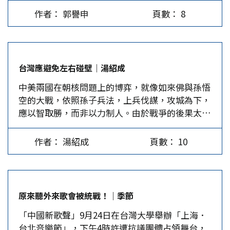
同，不是人權問題。 今年3月19日，李明哲搭機
勢時，美國國會根本不管情勢惡化，拒絕通過任何
過關？尤其，十九大已把「九二共識」與「體現一
作者： 郭譽申
頁數： 8
去大陸，在進入珠海海關時被拘捕；同月29日，大
有關南越的軍事援助。 美國拋棄南越雖已是40年
個中國原則」、「兩岸同屬一中」畫上等號。也因
陸國台辦公布李因涉嫌從事危害國家安全活動，正
前的歷史，但殷鑑不遠，迷信美國的政治承諾都是
此，台灣學者在建議民共兩黨、兩岸當局「先談了
接受有關部門調查；5月26日，國台辦轉述：李因
自尋死路。 美國的承諾隨時會變…
再說」，「什麼都可以談」時，最好想清楚，甫對
涉嫌「顛覆國家政權罪」，經檢察機關批准，已被
歷史對人民在「關乎國家主權和領土完整的原則問
台灣應避免左右碰壁｜湯紹成
湖南省安全機關依法逮捕偵訊；9月11日，湖南省
題上」，做出莊嚴承諾的十九大，豈能在沒有「一
中美兩國在朝核問題上的博弈，就像如來佛與孫悟
岳陽中級法院開庭審理李明哲，李當庭認罪及悔
中」的前提下，與民進黨或蔡政府開展對話？ 蔡
空的大戰，依照孫子兵法，上兵伐謀，攻城為下，
罪，庭審結束後，法官宣布擇期宣判，李當場還
英文最後重申民共兩黨應放下歷史包袱，展開良性
應以智取勝，而非以力制人。由於戰爭的後果太嚴
押。李案的每一步發展，都受到台灣媒體和大眾關
對話，並「再次呼籲兩岸領導人應秉持圓融、中道
重，各方都不敢開啟戰端，到頭來還是得上談判
注，相信宣判又會是一次熱議的焦點。 處理李案
的傳統政治智慧，尋求兩岸關係的突破」、「永遠
桌。 整體而言，中美關係確實是世界上最複雜的
符合法律規定 台灣批評李案違反人權，但大陸司
消除敵對及戰爭的恐懼」。這是蔡英文首次公開表
作者： 湯紹成
頁數： 10
一組雙邊關係，因為幾乎所有世界與區域的熱點問
法單位拘押及審判李明哲，是司法案件，若有依法
白她懼怕戰爭，看來她對自己的安危，以及一旦發
題，都是中美關係的內涵與討論要項，從氣候到亞
行事，就不違反人權，反之，若不依法行事，就是
生戰事，就無法再做四年極為擔心。其實，最新民
洲、中東以及非洲等等，無所不包。 也就是因為
違反人權。台灣的政府、媒體和人權團體對李案卻
調顯示，有52%的民眾對蔡英文的兩岸關係表現不
中美雙邊關係牽涉層面太廣，導致兩國關係不會走
極少提及大陸的相關法律，不依法論法，談什麼人
滿意，商業總會更說旅行、旅館、遊覽車及不動產
原來聽外來歌會被統戰！｜季節
極端，這也就是所謂的「兩個哪裡」：首先是好也
權？沒有法治的人權，只能是無政府的亂局。…
已成了「四大新興慘業」，蔡英文不妨想想，除了
「中國新歌聲」9月24日在台灣大學舉辦「上海．
好不到哪裡，因兩國的國家利益與基本價值等問題
空洞的「四不」外，她若提不出務實可行的「兩岸
台北音樂節」，下午4時許遭抗議團體占領舞台，
差異太大；再者是壞也壞不到哪裡，因雙方都無法
關係新模式」，台灣還能拖多久？…