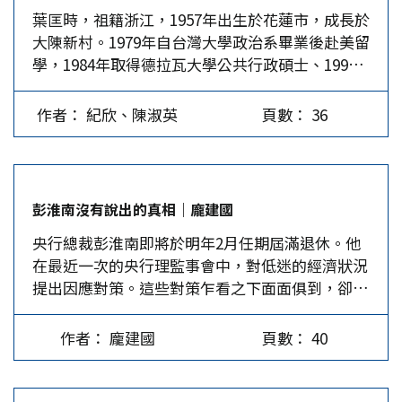
葉匡時，祖籍浙江，1957年出生於花蓮市，成長於
的「法理台獨」，相信在她上台之後，兩岸關係搞
大陳新村。1979年自台灣大學政治系畢業後赴美留
到這等程度，大陸當局應該不會排除這種可能性
學，1984年取得德拉瓦大學公共行政碩士、1990
吧？…
年獲卡內基美隆大學組織理論與政策分析博士，在
紐約州立大學石溪分校擔任一年的客座助理教授
作者： 紀欣、陳淑英
頁數： 36
後，於1991年回台服務。 葉匡時先至高雄中山大
學企管系任教，歷任傳播管理研究所所長、醫務管
理研究所所長、企管系主任、EMBA執行長。除了
學界經歷，葉匡時亦具備業界實務，曾與友人創辦
彭淮南沒有說出的真相｜龐建國
網路旅遊公司。 2008年，葉匡時入閣，任研考會
央行總裁彭淮南即將於明年2月任期屆滿退休。他
副主委，後轉調交通部，任政務次長，在職期間推
在最近一次的央行理監事會中，對低迷的經濟狀況
動成立桃園國際機場公司並兼任首屆董事長、推動
提出因應對策。這些對策乍看之下面面俱到，卻隔
航空城計畫、順利協調桃園海軍機場遷移至屏東機
靴搔癢，抓不到要害。因為，其藥方沒有正視兩岸
場。 2013年2月，葉匡時晋升交通部部長，4月即
關係這個癥結。 1998年2月16日，華航班機在桃
讓四度延後通車的五楊高架橋全線通車，12月底達
作者： 龐建國
頁數： 40
園大園的國際機場降落時發生空難，當時的中央銀
成全年800萬旅客來台目標，締造歷史新高。2015
行總裁許遠東不幸罹難。李登輝隨即任命彭淮南接
年1月，辭去交通部長職務，返回學術界。現任政
任該項職務，當年2月25日就任。目前跡象顯示，
治大學科技管理與智慧財產研究所教授、亞太公私