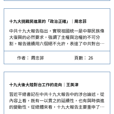
主義偉大勝利，為實現中華民族偉大復興的中國夢
何」的表述，是對「任何形式台獨」最嚴厲的警
不懈奮鬥。」可見十九大對中共具有劃時代的政治
告，不僅擴及「去中國化」等文化台獨、柔性台
意義；對中國的發展更具有未來性與前瞻性。 十
獨，更牽制法理台獨。 我認為，「反獨漸統」是
十九大挑戰民進黨的「政治正確」｜周忠菲
九大召開期間，我人剛好在北京大學參加學術研討
當前大陸對台政策的主軸，我不講「促統」，因為
中共十九大報告指出，實現祖國統一是中華民族偉
會。這篇文章便是觀察所得。以下談的觀察重點包
促統有壓迫感，習用了更好的語言：兩岸一家親、
大復興的必然要求，強調了主權與治權的不可分
括「習核心」、「習思想」、工作報告、修改黨
台胞居民待遇、心靈相契，統一是漸進的過程才不
割。報告連續用六個絕不允許，表達了中共對台獨
章、以及新的對台政策。 「習核心」已然形成
會引起台灣人反感。…
的零容忍立場，進一步增強促統壓力，成為政策趨
首先談一下習近平與「習核心」。經過大規模的
勢。 民共對立出現升級 賴清德院長改變他在台南
「反腐打貪」，五年來習近平將這個黨，像在延安
作者： 周忠菲
頁數： 26
當政時拋出「親中愛台」的溫和立場，亮出「六個
「整風」一樣重新清洗了一遍，這讓習近平獲得人
決心」，以示民進黨堅持「政治正確」，不會改變
民的好評，支持度高達九成二以上。在整黨有功、
不承認「九二共識」，不接受一個中國的立場。此
治國有道，加上黨意與民意高度支持下召開十九
外，民進黨與大陸的對立出現「升級」，一是賴清
大，毫無意外，習近平連任總書記並續任國家主
十九大後大陸對台工作的走向｜王英津
德提出「維護對未來權利選擇權決心不變」和「捍
席，具有合理性、合法性與妥當性。…
習近平總書記在中共十九大報告中的涉台論述，從
衛區域的和平與安全決心不變」，二是蔡英文宣
內容上看，既有一以貫之的延續性，也有與時俱進
布，11月初將出訪南太平洋，展開「尋親之旅」。
的變動性。從總體來看，十九大報告主要重申了大
在台灣經濟競爭力快速下滑的背景下，民進黨刻意
陸對台政策的既有立場，並沒有發生根本性、方向
彰顯「台灣與大陸敵對」的舉動令人思索，其一，