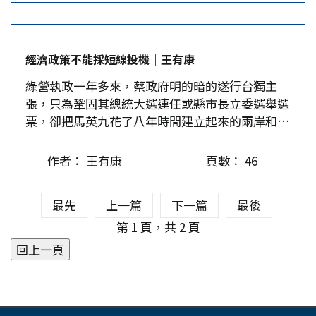
成功者，社會蛻變為現代化國家，如新加坡，失敗
者就困難重重，掙扎於救亡圖存，如大多數非洲、
南美洲國家。經濟變遷成長的成果，必須通過政府
經濟政策不能採短線投機｜王有康
這隻「看得見的手」進行分配，再用於消費與投
綠營執政一年多來，蔡政府明的暗的遂行台獨主
資。分配結果不會人人滿意，得意者繼續努力生產
張，只為鞏固其總統大選連任或縣市長立委選舉選
建設，失意者伺機搗亂破壞。如果社會共識（思
票，卻把馬英九花了八年時間建立起來的兩岸和平
潮）比較一致，那麼建設力量就會大於破壞力量，
礎石沖毀殆盡，大陸堅持的和平統一主張，也因蔡
否則，社會撕裂狀況就會出現。…
政府的作為，出現武統的聲浪。 人民要的是經濟
作者： 王有康
頁數： 46
改善，生活安樂，不是鏡花水月的政治空頭支票。
台灣這些年平均每兩年就經歷一次選舉與政黨惡
最先
上一篇
下一篇
最後
鬥，2,300萬人民早已厭倦了政治騙術，而且，當
前多數政治人物只為其連任，鞏固權力大位，無心
第 1 頁，共 2 頁
把台灣經濟搞好。現今已經是AI人工智慧大數據互
聯網時代了，今年6月，可行駛於公路的無軌地上
列車在大陸湖南正式上路了，而前瞻計畫建設竟還
編列4,000多億，在中南部興建1百多年前就存在的
有軌列車，而且獨漏親國民黨的花蓮縣，請問這不