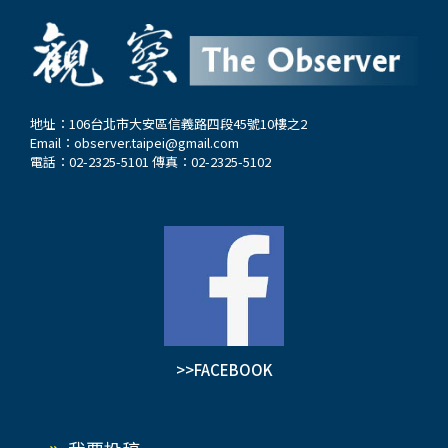
是政治選舉固票思維，那什麼才是呢？ 台灣自後
李登輝時代便開始寅吃卯糧，消耗蔣經國與孫運璿
先生十大建設與世界外匯存底第一的經濟奇蹟老
本，如今台灣的經濟成長與各項建設已被中國大陸
趕上，更位居亞洲四小龍之末。解決台灣當前的經
地址：106台北市大安區信義路四段45號10樓之2
Email：
observer.taipei@gmail.com
濟困境，不是蔡政府調高標準扣除額與薪資特別扣
電話：02-2325-5101 傳真：02-2325-5102
除額，納稅人一年少繳3,000元的所得稅，就能解
決台灣面對互聯網與人工智慧時代來臨，產業經濟
轉型與產業技術升級的種種難題與挑戰。 其實，
蔡政府每一項經濟政策背後，均非為大多數人民的
福利著想，而是利用施予人民小惠，來掩蓋其圖利
大富長者的私利。仔細端詳前行政院長林全所提出
的財稅改革方案，有關股利所得減免的內容，就知
道它是為富人減稅所精心設計的稅式支出劇本，是
>>FACEBOOK
假借調高標準扣除額與薪資特別扣除額，掩飾蔡政
府對富人讓利減稅的私心。 天下沒有白吃的午
餐。蔡政府願意減少國庫稅收，也要對富人減稅讓