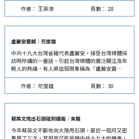
性的變化。 十九大報告涉台論述，體現了習近平
民進黨有什麼能力建構兩岸關係框架，帶領台灣經
作者： 王英津
頁數： 28
新時代對台工作重要思想的基本內容，是習近平新
濟的未來走向？其二，台灣政局會不會像安倍競選
時代中國特色社會主義思想的重要組成部分，對於
策略一樣，提前拉開2020年大選的序幕？如果台灣
處理當前乃至未來一段時期的兩岸關係，具有重要
進入「後蔡英文時代」，民進黨內有什麼樣的候補
的指導意義。 第一，反獨與促統並進。也就是，
員，能夠以有效的作為顯示領導人的特質？其三，
盧麗安震撼｜花俊雄
在堅決反獨的同時，把促統提上重要工作議程，實
在東亞，目前朝核、台灣、印度三熱點並存，在風
中共十九大台灣省籍代表盧麗安，接受台灣媒體採
施 「雙軌並進」。一軌是針對民進黨，堅決反對
險極高的條件下，民進黨在亞太區域安全問題上躍
訪時所講的一番話，引起台灣媒體的廣泛關注及年
其搞台獨；另一軌針對台灣民眾，通過融合發展促
躍欲試，目的究竟是什麼？ 民進黨政治正確將泡
輕人的熱議，有人將這個現象稱為「盧麗安震
使其與大陸走向統一，這是習近平對台思想中「兩
沫化…
盪」。之所以如此，除了她所傳遞的資訊之外，更
手抓」的重要體現。堅持在促統中反獨、在反獨中
因為她是正港的台灣人。 盧麗安於1968年出生在
促統，是十九大報告涉台論述的鮮明特點。…
作者： 花俊雄
頁數： 30
台灣高雄，畢業於高雄女中和政治大學。1991年9
月，留學英國愛丁堡大學，獲文學碩士學位。1993
年9月進入格拉斯哥大學獲博士學位。在英國學習
期間，結識了在愛丁堡攻讀博士學位的台灣外省第
蔡英文甩出石頭碰到鐵板｜朱駿
二代留學生，兩人交往後結婚。 1997年，盧麗安
今年蔡英文不斷地向大陸甩石頭，最近一個月又密
夫婦接受中華人民共和國人事部安排，以「返國定
集甩了三次，其用意可能是藉中共十九大的機會，
居專家」身分到上海復旦大學任教。2013年12月