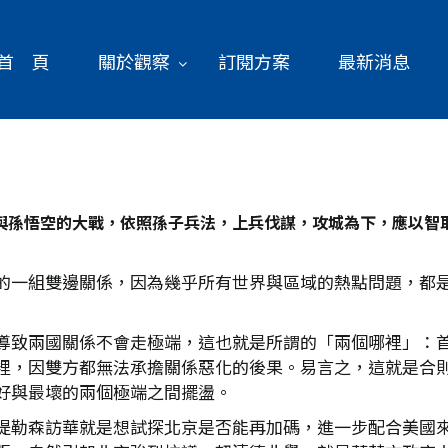
首 頁
關於觀察
訂閱方案
最新消息
與孫悟空的大戰，依照孫子兵法，上兵伐謀，攻城為下，應以智
的一組雙邊關係，因為幾乎所有世界與區域的熱點問題，都
導致兩國關係不會走極端，這也就是所謂的「兩個哪裡」：
裡，因雙方都無法承擔關係惡化的後果。易言之，這就是合
好與最壞的兩個極端之間擺盪。
提勒森訪華就是想試探北京是否能再加碼，進一步配合美國