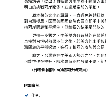
長賴清德，提出了台獨論與兩岸互不隸屬的主
明白的挑戰兩岸關係，這還是空前的舉動。
原本蔡英文小心翼翼，一直避免跨越紅線
到台灣攪局，因而美國國務院官員立即重申美
持兩岸問題和平解決，但統獨的結果是開放的
更進一步觀之，中美雙方各有其外在關係
直接對台恫嚇效果不佳之後，若美方能出手協助壓
灣問題的平穩過渡，進行了相互的攻防與交易
總之，台灣夾在中美兩大勢力之間，如何
可能性也在提升，陳水扁時期的殷鑒不遠，新
(作者係國關中心歐美所研究員)
附加資訊
作者: