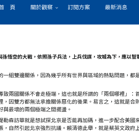
首 頁
關於觀察
訂閱方案
最新消息
與孫悟空的大戰，依照孫子兵法，上兵伐謀，攻城為下，應以智
的一組雙邊關係，因為幾乎所有世界與區域的熱點問題，都
導致兩國關係不會走極端，這也就是所謂的「兩個哪裡」：
裡，因雙方都無法承擔關係惡化的後果。易言之，這就是合
好與最壞的兩個極端之間擺盪。
提勒森訪華就是想試探北京是否能再加碼，進一步配合美國
張，自然引起北京強烈抗議。賴清德此舉，就是蔡英文政府