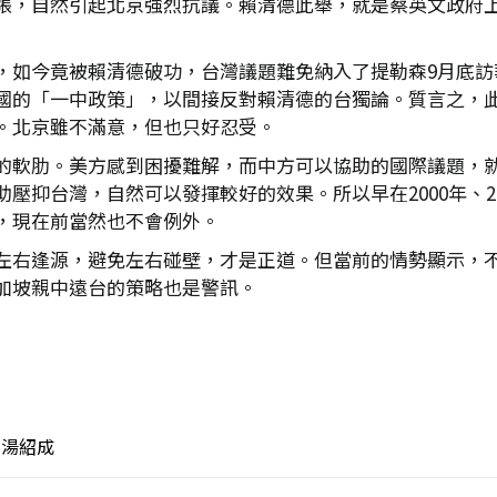
張，自然引起北京強烈抗議。賴清德此舉，就是蔡英文政府
，如今竟被賴清德破功，台灣議題難免納入了提勒森9月底訪
國的「一中政策」，以間接反對賴清德的台獨論。質言之，
。北京雖不滿意，但也只好忍受。
的軟肋。美方感到困擾難解，而中方可以協助的國際議題，就是
抑台灣，自然可以發揮較好的效果。所以早在2000年、200
，現在前當然也不會例外。
左右逢源，避免左右碰壁，才是正道。但當前的情勢顯示，
加坡親中遠台的策略也是警訊。
湯紹成