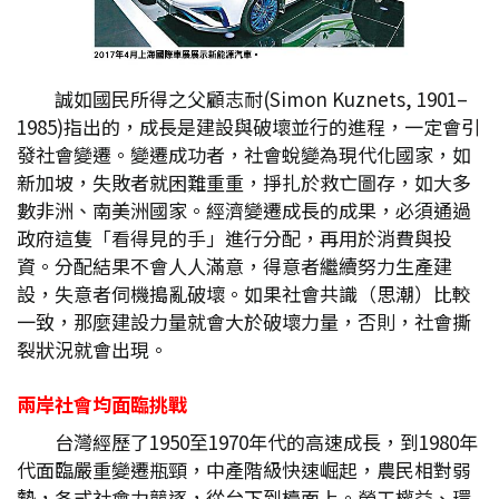
誠如國民所得之父顧志耐(Simon Kuznets, 1901–
1985)指出的，成長是建設與破壞並行的進程，一定會引
發社會變遷。變遷成功者，社會蛻變為現代化國家，如
新加坡，失敗者就困難重重，掙扎於救亡圖存，如大多
數非洲、南美洲國家。經濟變遷成長的成果，必須通過
政府這隻「看得見的手」進行分配，再用於消費與投
資。分配結果不會人人滿意，得意者繼續努力生產建
設，失意者伺機搗亂破壞。如果社會共識（思潮）比較
一致，那麼建設力量就會大於破壞力量，否則，社會撕
裂狀況就會出現。
兩岸社會均面臨挑戰
台灣經歷了1950至1970年代的高速成長，到1980年
代面臨嚴重變遷瓶頸，中產階級快速崛起，農民相對弱
勢，各式社會力競逐，從台下到檯面上。勞工權益、環