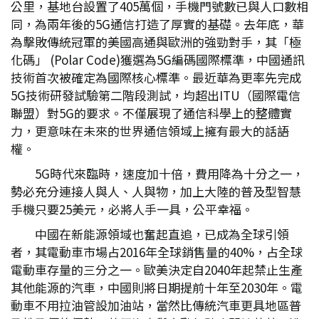
公里，基地台設置了405萬個，手機門號數已與人口數相
同，為兩年後的5G通信打造了厚實的基礎。去年底，華
為擊敗傳統冠軍的美國高通與歐洲的強勁對手，其「極
化碼」 (Polar Code)獲選為5G編碼國際標準，中國通訊
技術首次被確定為國際核心標準。最近華為更率先完成
5G技術研發試驗第二階段測試，均超出ITU（國際電信
聯盟）對5G的要求。不僅展現了通信科學上的整體實
力，更意味在未來的世界通信領域上擁有最大的話語
權。
5G時代來臨時，速度加十倍，費用降為十分之一，
勢必充分連接人與人、人與物，加上大陸的普及型智慧
手機只要25美元，必將人手一具，公平幸福。
中國在新能源領域也奮起直追，已成為全球引領
者，其電動車市場占2016年全球銷售量的40%，占全球
電動車存量的三分之一。歐美決定自2040年起禁止生產
其他能源的汽車，中國則將日期提前十年至2030年。電
動車不用拉油管設加油站，當然比傳統汽車更具地區普