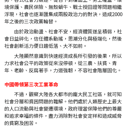
境保護、農民保險、無殼蝸牛、戰士授田證等問題相繼
浮現，社會也逐漸匯集成兩股政治力的對決，造成2000
年之後的三次政黨輪替。
由於政治動盪、社會不安，經濟體質遂呈積弱，社
會日益碎化，信任體系動搖，思潮分化與極端化，然後
社會創新活力便日趨低落、大不如前。
大陸顯然意識到快速經濟成長所引發的後果，所以
力求社會公平的政策從來沒停頓，從三農、扶貧、青
年、老齡、反腐著手，力道強韌，不容社會階層固化。
中國帶領第三次工業革命
不過，觀察大陸各大都市的龐大民工社區，就可知
社會分層和貧困問題的難解。他們處於人類歷史上最大
的人口流動與社會變遷環境，政府理當保障他們的尊嚴
和追求幸福的條件，盡力消除對社會安定祥和造成威脅
的貧窮及困苦。