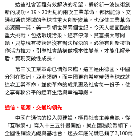
這些社會苦難有效解決的希望，繫於新一波技術創
新的成功。19、20世紀的兩次工業革命，都因能源、交
通和通信領域的全球性重大創新變革，也促使工業革命
起源國─英、美─引領世界兩個世紀。今天人類面臨的
重大挑戰，包括環境污染、經濟停滯、貧富擴大等問
題，只靠現有技術是沒有辦法解決的，必須有創新技術
作活力推力，引導社會結構做根本性變革，才能化解矛
盾，實現突破性成長。
第三次工業革命已悄然來臨，這回是由德國、中國
分別在歐洲、亞洲領頭，而中國更有希望帶領全球成就
這次工業革命，並使革命的成果惠及社會每一份子，使
之享有較公平的經濟生活與幸福尊嚴。
通信、能源、交通均領先
中國在通信的投入與建設，極具社會主義典範。從
「互聯網+」寫入十三五計畫開始，就在國務院帶領下，
全國性鋪設光纖與基地台，迄去年底光纖已鋪了3,100萬