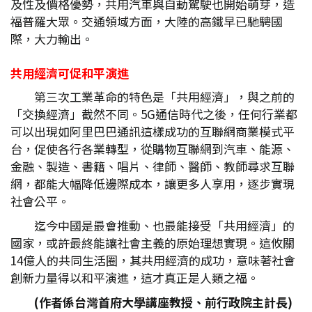
及性及價格優勢，共用汽車與自動駕駛也開始萌芽，造
福普羅大眾。交通領域方面，大陸的高鐵早已馳騁國
際，大力輸出。
共用經濟可促和平演進
第三次工業革命的特色是「共用經濟」，與之前的
「交換經濟」截然不同。5G通信時代之後，任何行業都
可以出現如阿里巴巴通訊這樣成功的互聯網商業模式平
台，促使各行各業轉型，從購物互聯網到汽車、能源、
金融、製造、書籍、唱片、律師、醫師、教師尋求互聯
網，都能大幅降低邊際成本，讓更多人享用，逐步實現
社會公平。
迄今中國是最會推動、也最能接受「共用經濟」的
國家，或許最終能讓社會主義的原始理想實現。這攸關
14億人的共同生活圈，其共用經濟的成功，意味著社會
創新力量得以和平演進，這才真正是人類之福。
(作者係台灣首府大學講座教授、前行政院主計長)