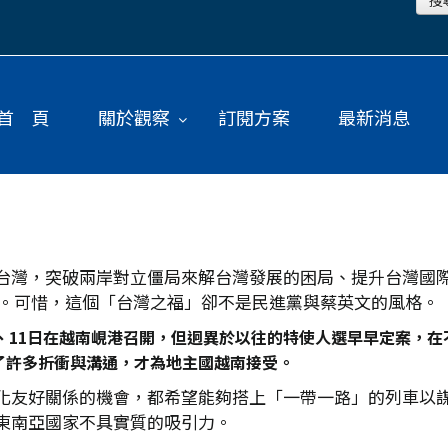
首 頁
關於觀察
訂閱方案
最新消息
台灣，突破兩岸對立僵局來解台灣發展的困局、提升台灣國
特使。可惜，這個「台灣之福」卻不是民進黨與蔡英文的風格。
10日、11日在越南峴港召開，但迥異於以往的特使人選早早定案
了許多折衝與溝通，才為地主國越南接受。
化友好關係的機會，都希望能夠搭上「一帶一路」的列車以
東南亞國家不具實質的吸引力。