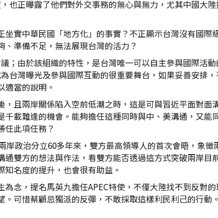
態度，也正曝露了他們對外交事務的無心與無力，尤其中國大
正坐實中華民國「地方化」的事實？不正顯示台灣沒有國際
夠、準備不足，無法展現台灣的活力？
作會議；由於該組織的特性，是台灣唯一可以自主參與國際活
就成為台灣曝光及參與國際互動的很重要舞台，如果妥善安排
以適當的說明。
後，且兩岸關係陷入空前低潮之時，這是可與習近平面對面
是千載難逢的機會。能夠擔任這種同時與中、美溝通，又能
勝任此項任務？
峽兩岸政治分立60多年來，雙方最高領導人的首次會晤，象
溝通雙方的想法與作法，看雙方能否透過這方式突破兩岸目
際知名度的提升，也會很有助益。
生為念，提名馬英九擔任APEC特使，不僅大陸找不到反對
望。可惜蔡顧忌獨派的反彈，不敢採取這樣利民利己的行動