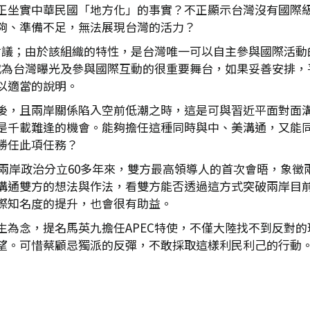
正坐實中華民國「地方化」的事實？不正顯示台灣沒有國際
夠、準備不足，無法展現台灣的活力？
作會議；由於該組織的特性，是台灣唯一可以自主參與國際活
就成為台灣曝光及參與國際互動的很重要舞台，如果妥善安排
以適當的說明。
後，且兩岸關係陷入空前低潮之時，這是可與習近平面對面
是千載難逢的機會。能夠擔任這種同時與中、美溝通，又能
勝任此項任務？
峽兩岸政治分立60多年來，雙方最高領導人的首次會晤，象
溝通雙方的想法與作法，看雙方能否透過這方式突破兩岸目
際知名度的提升，也會很有助益。
生為念，提名馬英九擔任APEC特使，不僅大陸找不到反對
望。可惜蔡顧忌獨派的反彈，不敢採取這樣利民利己的行動