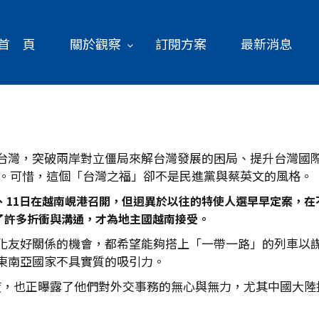
首 頁
關於觀察
訂閱方案
最新消息
台灣，突破兩岸對立僵局來解台灣發展的困局、提升台灣國
特使。可惜，這個「台灣之福」卻不是民進黨與蔡英文的風格。
10日、11日在越南峴港召開，但迥異於以往的特使人選早早定案
了許多折衝與溝通，才為地主國越南接受。
化友好關係的機會，都希望能夠搭上「一帶一路」的列車以
東南亞國家不具實質的吸引力。
態度，也正曝露了他們對外交事務的無心與無力，尤其中國大