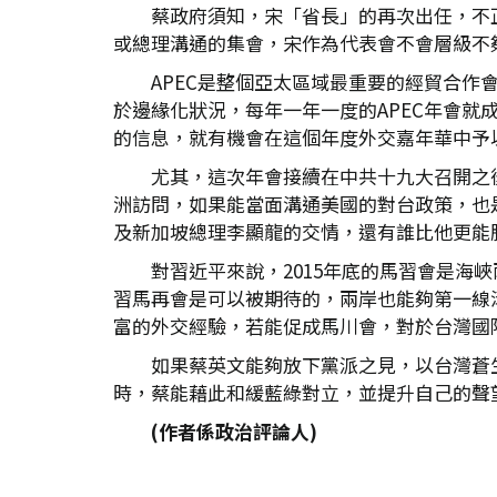
蔡政府須知，宋「省長」的再次出任，不
或總理溝通的集會，宋作為代表會不會層級不
APEC是整個亞太區域最重要的經貿合
於邊緣化狀況，每年一年一度的APEC年會
的信息，就有機會在這個年度外交嘉年華中予
尤其，這次年會接續在中共十九大召開之
洲訪問，如果能當面溝通美國的對台政策，也
及新加坡總理李顯龍的交情，還有誰比他更能
對習近平來說，2015年底的馬習會是海
習馬再會是可以被期待的，兩岸也能夠第一線
富的外交經驗，若能促成馬川會，對於台灣國
如果蔡英文能夠放下黨派之見，以台灣蒼
時，蔡能藉此和緩藍綠對立，並提升自己的聲
(作者係政治評論人)