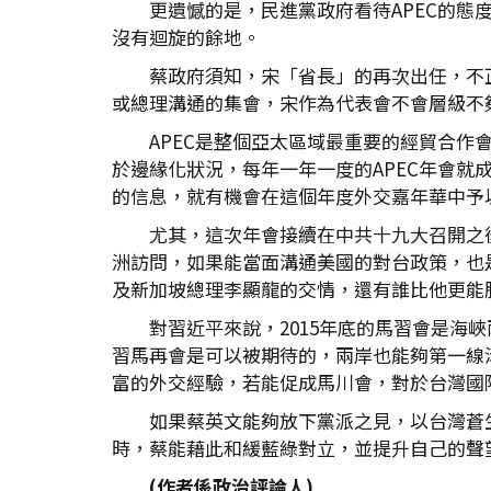
更遺憾的是，民進黨政府看待APEC的
沒有迴旋的餘地。
蔡政府須知，宋「省長」的再次出任，不
或總理溝通的集會，宋作為代表會不會層級不
APEC是整個亞太區域最重要的經貿合
於邊緣化狀況，每年一年一度的APEC年會
的信息，就有機會在這個年度外交嘉年華中予
尤其，這次年會接續在中共十九大召開之
洲訪問，如果能當面溝通美國的對台政策，也
及新加坡總理李顯龍的交情，還有誰比他更能
對習近平來說，2015年底的馬習會是海
習馬再會是可以被期待的，兩岸也能夠第一線
富的外交經驗，若能促成馬川會，對於台灣國
如果蔡英文能夠放下黨派之見，以台灣蒼
時，蔡能藉此和緩藍綠對立，並提升自己的聲
(作者係政治評論人)