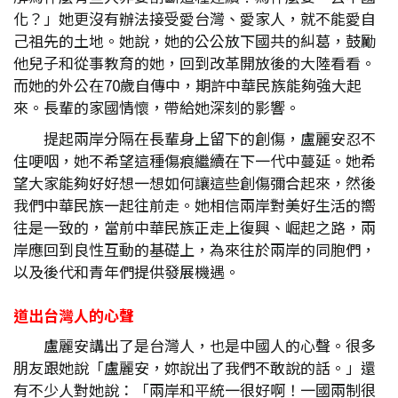
化？」她更沒有辦法接受愛台灣、愛家人，就不能愛自
己祖先的土地。她說，她的公公放下國共的糾葛，鼓勵
他兒子和從事教育的她，回到改革開放後的大陸看看。
而她的外公在70歲自傳中，期許中華民族能夠強大起
來。長輩的家國情懷，帶給她深刻的影響。
提起兩岸分隔在長輩身上留下的創傷，盧麗安忍不
住哽咽，她不希望這種傷痕繼續在下一代中蔓延。她希
望大家能夠好好想一想如何讓這些創傷彌合起來，然後
我們中華民族一起往前走。她相信兩岸對美好生活的嚮
往是一致的，當前中華民族正走上復興、崛起之路，兩
岸應回到良性互動的基礎上，為來往於兩岸的同胞們，
以及後代和青年們提供發展機遇。
道出台灣人的心聲
盧麗安講出了是台灣人，也是中國人的心聲。很多
朋友跟她說「盧麗安，妳說出了我們不敢說的話。」還
有不少人對她說：「兩岸和平統一很好啊！一國兩制很