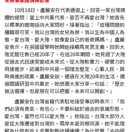
10月18日，盧麗安在代表通道上，回答一家台灣媒
體的提問：當上中共黨代表，是否不再愛台灣？她首先
以標準的閩南話向大家問好，接著指出：「這種問題的
邏輯很可笑。我以台灣的女兒為榮，我以生為中國人為
傲。愛台灣、愛大陸，就像愛自己的爸爸媽媽。」盧麗
安表示，在英國留學時她開始接觸馬克思主義，回到大
陸定居任教已經20年了，在這20年期間，她見證了大陸
從過去式迅速突變成未來式。從大陸軟實力、硬實力的
飛速進步，認識到中共是一個理念堅定、心繫人民、與
時俱進的政黨。盧麗安說，通過在大陸20年的生活，通
過閱讀研習中共黨史，她想跟大家分享一句話：「歷史
無法選擇，但是現在可以把握，未來可以開創。」
盧麗安在台灣省籍代表駐地接受專訪時表示：「我
們必須有勇氣、有信心，不要糾結於過去的意識形態。
愛台灣，當然也可以愛大陸。」她指出，台灣大部分人
是從大陸遷徙到台灣的，兩岸本是同根同源，她不能理
解為什麼有些人非要割斷這種連續？為什麼要「去中國