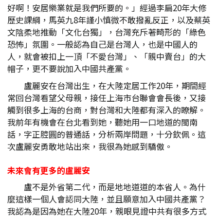
好啊！安居樂業就是我們所要的。」經過李扁20年大修
歷史課綱，馬英九8年謹小慎微不敢撥亂反正，以及蔡英
文陰柔地推動「文化台獨」，台灣充斥著畸形的「綠色
恐怖」氛圍。一般認為自己是台灣人，也是中國人的
人，就會被扣上一頂「不愛台灣」、「親中賣台」的大
帽子，更不要說加入中國共產黨。
盧麗安在台灣出生，在大陸定居工作20年，期間經
常回台灣看望父母親，接任上海市台聯會會長後，又接
觸到很多上海的台商，對台灣和大陸都有深入的瞭解。
我前年有機會在台北看到她，聽她用一口地道的閩南
話，字正腔圓的普通話，分析兩岸問題，十分欽佩。這
次盧麗安勇敢地站出來，我很為她感到驕傲。
未來會有更多的盧麗安
盧不是外省第二代，而是地地道道的本省人。為什
麼這樣一個人會認同大陸，並且願意加入中國共產黨？
我認為是因為她在大陸20年，親眼見證中共有很多方式