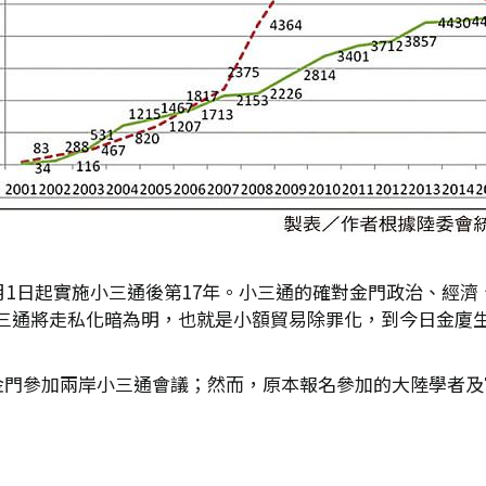
年1月1日起實施小三通後第17年。小三通的確對金門政治、
三通將走私化暗為明，也就是小額貿易除罪化，到今日金廈
鄉金門參加兩岸小三通會議；然而，原本報名參加的大陸學者