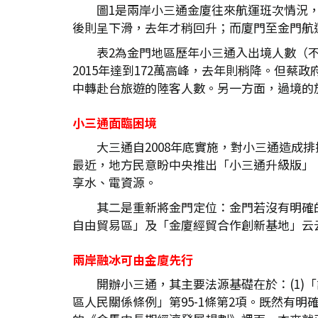
圖1是兩岸小三通金廈往來航運班次情況，由
後則呈下滑，去年才稍回升；而廈門至金門航運班次
表2為金門地區歷年小三通入出境人數（不含
2015年達到172萬高峰，去年則稍降。但
中轉赴台旅遊的陸客人數。另一方面，過境的
小三通面臨困境
大三通自2008年底實施，對小三通造
最近，地方民意盼中央推出「小三通升級版」
享水、電資源。
其二是重新將金門定位：金門若沒有明確
自由貿易區」及「金廈經貿合作創新基地」云
兩岸融冰可由金廈先行
開辦小三通，其主要法源基礎在於：(1)「
區人民關係條例」第95-1條第2項。既然有