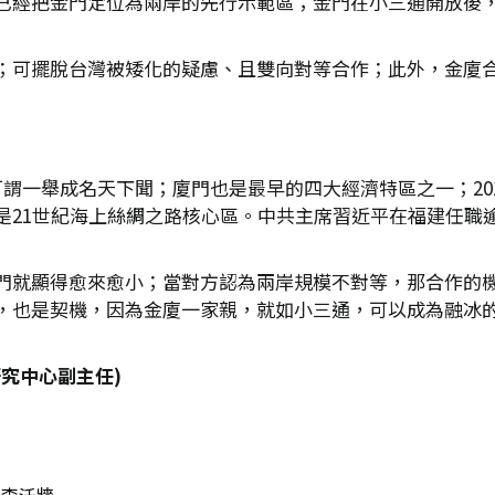
已經把金門定位為兩岸的先行示範區；金門在小三通開放後
；可擺脫台灣被矮化的疑慮、且雙向對等合作；此外，金廈
謂一舉成名天下聞；廈門也是最早的四大經濟特區之一；20
是21世紀海上絲綢之路核心區。中共主席習近平在福建任職逾
門就顯得愈來愈小；當對方認為兩岸規模不對等，那合作的
，也是契機，因為金廈一家親，就如小三通，可以成為融冰
究中心副主任)
李沃牆