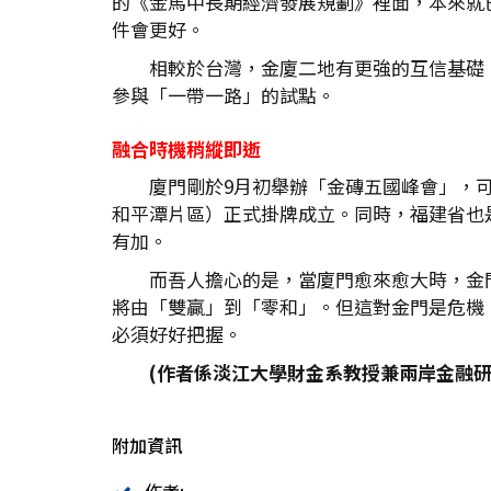
的《金馬中長期經濟發展規劃》裡面，本來就
件會更好。
相較於台灣，金廈二地有更強的互信基礎
參與「一帶一路」的試點。
融合時機稍縱即逝
廈門剛於9月初舉辦「金磚五國峰會」，可
和平潭片區）正式掛牌成立。同時，福建省也
有加。
而吾人擔心的是，當廈門愈來愈大時，金
將由「雙贏」到「零和」。但這對金門是危機
必須好好把握。
(作者係淡江大學財金系教授兼兩岸金融研
附加資訊
作者: