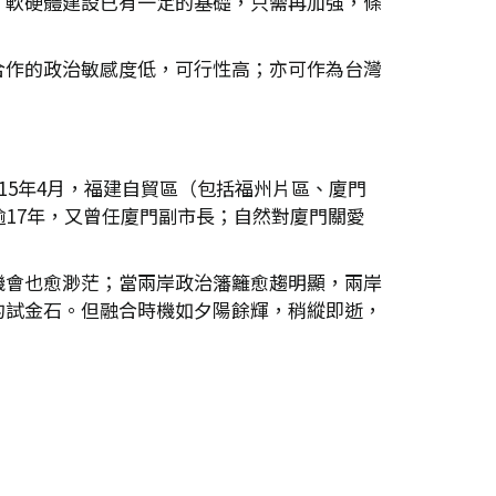
，軟硬體建設已有一定的基礎，只需再加強，條
合作的政治敏感度低，可行性高；亦可作為台灣
15年4月，福建自貿區（包括福州片區、廈門
17年，又曾任廈門副市長；自然對廈門關愛
機會也愈渺茫；當兩岸政治籓籬愈趨明顯，兩岸
的試金石。但融合時機如夕陽餘輝，稍縱即逝，