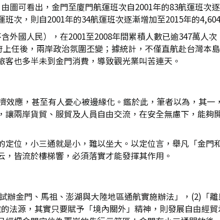
圖可看出，金門至廈門航運班次自2001年的83航運班次逐漸增
，則自2001年的34航運班次逐漸增加至2015年的4,604
外國人民），在2001至2008年間累積人數已逾347萬人次，
蔡政府上任後，兩岸政治氛圍丕變；據統計，不僅直航赴台灣本
旅客也多半未到金門消費，導致觀光業叫苦連天。
成排擠效應，甚至有人憂心被邊緣化。鑑於此，筆者以為，其一
，讓兩岸貨貿、服貿及人員自由交流，在安全無慮下，能夠開
的定位，小三通就是小，難以坐大。以定位言，舉凡「金門
云，皆流於樓梯響，必須落實才能發揮其作用。
試辦金門、馬祖、澎湖與大陸地區通航實施辦法」，(2)「離島
明確的法源，其實只要賦予「境內關外」精神，則發展自由經貿