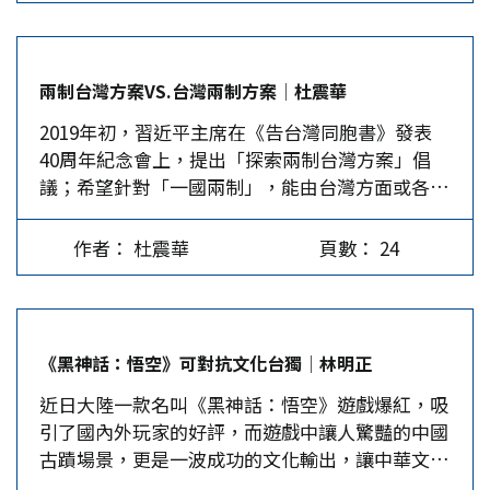
法外施恩？ 其實所有都更案都有貓膩，只是大小
件已產生極大的政治效應。其一，賴清德以司法手
不同，要看申請人的功力如何。有些頭過身就過，
段處置鄭文燦、柯文哲，既能除去潛在競爭者，又
而涉案者圖利也有大有小，上至百億，下到百萬，
能博得反貪污之聲名，賴清德的民意支持度不減反
兩制台灣方案VS.台灣兩制方案│杜震華
讓人覺得水面下常深不見底。為什麼都更容積獎勵
增，且提高民進黨的政黨形象及支持度。 其二，
2019年初，習近平主席在《告台灣同胞書》發表
能讓官員可上下其手，連市長都涉嫌其中，就是
賴清德除去同是新潮流系的鄭文燦，不僅具有對黨
40周年紀念會上，提出「探索兩制台灣方案」倡
「獎勵」彈性太大，可跳過法令，繞道而大開方便
內派系殺雞儆猴立威的效用，同時也排除了黨內的
議；希望針對「一國兩制」，能由台灣方面或各有
之門，開了方便後，也給自己開了斂財之門。許多
英系路線。鄭文燦擔任海基會董事長時間雖短，但
關方面，站在台灣的角度，提出統一方案，作為兩
都更案的主事者神深通廣大，可利用某某會議通過
表明將堅持蔡英文的兩岸路線，主張維持現狀，依
岸共同探討、規劃和平統一的基礎。 在台執政的
的紀錄，發下級地方政府辦理，地方機關更會以交
據憲法及兩岸人民關係條例處理兩岸事務，不同於
作者： 杜震華
頁數： 24
民主進步黨，追求的是「台灣獨立」，自不可能呼
給專家會議討論的方式掩人耳目，根本不在乎母法
賴清德主張的「新兩國論」。而柯文哲曾主張「兩
應習主席的重大宣示，但主張兩岸和平統一的中國
的相關條例，便宜行事，比比皆是。 與其防止圖
岸一家親」，辦理過滬台雙城論壇，並支持興建金
國民黨、親民黨及新黨，迄今為止，也都未對此做
利，不如檢討目前的都更法令是否能與時俱進，而
廈大橋。…
出積極回應，顯得相當奇特。 國民黨不回應，可
不是抱殘守缺，或靠各級政府跳過法律拘束。為什
《黑神話：悟空》可對抗文化台獨│林明正
能是基於選舉考量，怕得罪台灣希望「維持現狀」
麼財團為爭取20%的容積獎勵，削尖腦袋、冒坐牢
近日大陸一款名叫《黑神話：悟空》遊戲爆紅，吸
的多數選民。親民黨近年來對兩岸事務不太發言可
風險，也要賄賂官員？ 台灣地窄人稠，台北市更
引了國內外玩家的好評，而遊戲中讓人驚豔的中國
以理解，但長期主張兩岸統一的新黨，對此事也未
是一地難求，建商要推出新建案，只能將目標打到
古蹟場景，更是一波成功的文化輸出，讓中華文化
見積極回應則令人費解；當然，該二黨均只剩一位
都更頭上，這也是為什麼蔣萬安說台北市大都更時
在世界大放異彩。一款遊戲除了賺得缽滿盆滿，更
縣市級議員，故也無人在意其是否有所回應。新成
代已來臨。那台北市甚至整個台灣如何面臨大都更