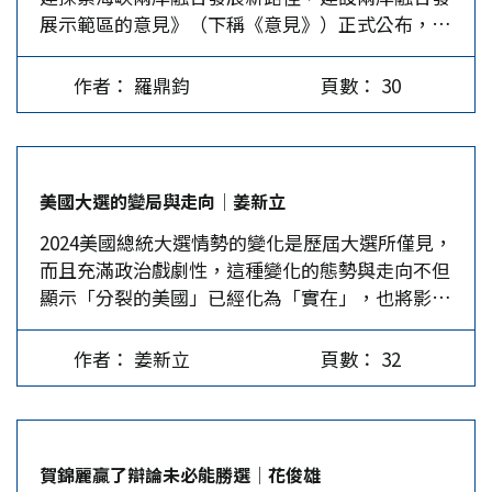
展示範區的意見》（下稱《意見》）正式公布，在
中非合作論壇應運而生，53個非洲國家，加上非洲
或許有人會問，本省人中也有強烈中國人認同的，
該意見屆滿周年之際，有必要對福建省落實各項工
聯盟委員會等55個成員，於2006、2015、2018、
那沒有「鄉愁」的他們，是什麼形塑了他們的中國
作加以回顧並寄以展望。 過去一年中，福建省通
2024年共舉辦了四次論壇峰會。這次中非合作論壇
意識呢？ 真正形塑認同的是教科書，過去兩岸雖
作者： 羅鼎鈞
頁數： 30
過積極落實《意見》中的各項政策，不僅在兩岸經
北京峰會，非洲聯盟委員會主席當著習近平主席的
處於分離對峙的狀態，但國民黨的教育還是教導大
濟合作和文化交流方面取得顯著進展，還在社會治
面說，非洲各國深知統一對每個國家的重要意義，
家要作個「堂堂正正的中國人」，因此雖沒有思鄉
理和民生領域建立了多層次、多管道的合作機制。
因此一貫堅定支持「一個中國原則」，支持「兩岸
心切，也沒有交流對話，多數台灣人還是認同自己
在經濟領域方面 在經濟領域方面，福建在兩岸經
統一」。另有36個領導人均提到堅定奉行「一個中
是中國人。而李登輝上台後，開始積極推動「去中
美國大選的變局與走向│姜新立
貿合作中發揮了關鍵性作用。通過設立自由貿易試
國原則」或「一中政策」，有的國家還加碼說「台
國化」，課綱也從中國史觀改成了台獨史觀。課綱
2024美國總統大選情勢的變化是歷屆大選所僅見，
驗區、優化營商環境及推動產業對接等措施，吸引
灣是中國的一部分」、「支持大陸實現國家統
修改使得台灣的青年成了「天然獨」，不認同兩岸
而且充滿政治戲劇性，這種變化的態勢與走向不但
了大量台資企業落戶福建。這些企業不僅帶來先進
一」。…
同屬一中，也不認同自己是中國人，這給兩岸融合
顯示「分裂的美國」已經化為「實在」，也將影響
的技術和管理經驗，還為當地創造大量就業機會，
拋下巨大的鴻溝。大陸這些年積極地舉辦各種交
美國選民的投票取向。美國下一任總統究竟是誰，
推動了福建經濟的高質量發展。此外，福建加大了
流，成果確實不少，可比起台獨課綱一年影響十
9月10日川普、賀錦麗在電視政見辯論會上的交鋒
對台資企業的政策支持力度，推出一系列優惠政
幾、二十萬年輕人，交流成果只能說是杯水車薪，
作者： 姜新立
頁數： 32
已露出端倪。 社會分裂與政治極化 這次美國大選
策，為台資企業在福建的發展提供了優良環境。這
對島內的「台獨化」起不了改變作用。…
的新變局有歷史遠因，也有現實近因，而且遠因、
些舉措不僅增強了台資企業的信心，也進一步促進
近因相互作用，導致全世界關注其政治效應。 遠
兩岸經濟深度融合。 從經濟視角來看，福建作為
因是「白人至上論」歷史遺緒所積澱出的種族歧
大陸對台貿易的重要窗口，加快建設「兩岸融合發
賀錦麗贏了辯論未必能勝選│花俊雄
視。種族歧視不僅是美國社會永恆的歷史遺憾，也
展示範區」，可進一步加強兩岸經濟交流與合作。