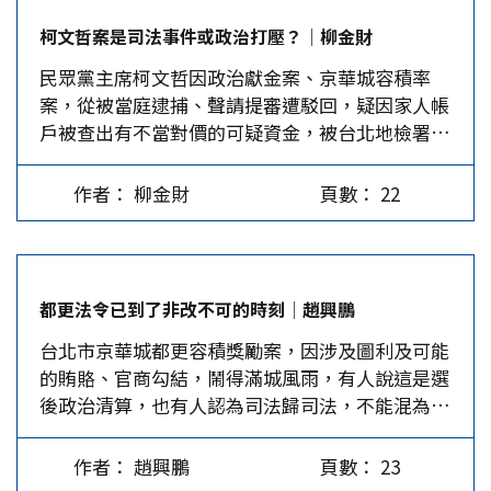
選。政黨是集合有志一同者合力實踐政治抱負，必
水扁支持者的選票。2023年11月23日，剛獲提名
柯文哲案是司法事件或政治打壓？│柳金財
須有信念（政見）、組織和經費。政治事業一向財
的陳昭姿立刻釋出柯文哲承諾她，在當選總統後會
民眾黨主席柯文哲因政治獻金案、京華城容積率
散人聚，錢和人才是政黨活動的原動力。 現行
特赦陳水扁的訊息，為的就是昭告扁迷集中選票投
案，從被當庭逮捕、聲請提審遭駁回，疑因家人帳
《政黨法》規定黨不得經營或投資營利事業，錢從
給柯文哲。所以看在民進黨眼裡，擅於政治操作的
戶被查出有不當對價的可疑資金，被台北地檢署以
何來？靠政府給的政黨競選補助金不夠開銷，募款
柯文哲當然是非除不可 ! …
涉嫌違背職務圖利、收賄罪嫌重大，且有串證、滅
籌錢是拿人錢財，以後能不為人消災嗎？那不就很
證之虞，向法院聲請羈押禁見。同時，台北市前副
難執政了嗎？尤其企業商家捐款，只有部分會反映
作者： 柳金財
頁數： 22
市長彭振聲也被依同樣理由聲押禁見，創下台灣司
在政治獻金申報名冊內，在監察院公開查閱的平台
法史、政黨史及選舉史上的先例。 之後，台灣民
找不到大筆現金捐贈的資料。掌權敢使壞的黨，檯
眾黨公職多次舉行記者會，公開質疑檢調偵辦柯文
面下有缽滿盆滿的暗金。 柯P唱不起高調後，民眾
哲違反偵查不公開等，並舉辦多場活動聲援柯文
黨內即傳出「民進黨有國營事業，國民黨以前有黨
都更法令已到了非改不可的時刻│趙興鵬
哲，譴責賴清德運用公權力介入，以排除政治異己
產，民眾黨也應發展自己的事業。」這才有4,300
台北市京華城都更容積獎勵案，因涉及圖利及可能
及競爭對手，影響台灣民主發展。 有論者以為，
萬買商辦、小草咖啡廳等政爭遺緒。 《政黨法》
的賄賂、官商勾結，鬧得滿城風雨，有人說這是選
賴清德已經是最大贏家，不應運用司法手段肅清異
旨在打壓在野黨…
後政治清算，也有人認為司法歸司法，不能混為一
己及競爭對手，以免遭人懷疑是以司法貪腐訴訟掩
談。各方說的都有理，但一碗水要端得平，不然就
蓋權力鬥爭的本質。也有論者以為，賴在反貪腐上
會漏出撒得到處都是，例如高雄國賓案的1142倍容
尊重檢方偵辦，不問政黨，只要有證據都偵辦，營
作者： 趙興鵬
頁數： 23
積獎勵，為何檢廉機構不立即調查？是綠色執政可
造出公平正義及大公無私精神。 總之，柯文哲事