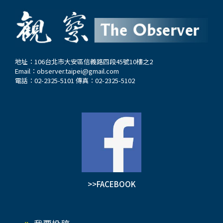
係，破壞中國在促成伊朗與沙烏地阿拉伯和解的重
脹、就業率和民生有關的指數，就是他們的政經考
大成就。這樣，拜登試圖建立的印歐經濟走廊，也
量。在金字塔頂端的人們，生活不成問題，他們選
就是從印度，經過沙烏地阿拉伯、以色列，然後通
舉的原則與底層選民不同，他們求的是選出的官員
過地中海進入歐洲市場，對抗中國「一帶一路」的
會受他們的影響甚至控制，制定出的政策能有利於
通盤計畫，就大功告成了。只不過，它不是在拜登
他們的企業或謀利途徑。他們不需要有能力知識的
地址：106台北市大安區信義路四段45號10樓之2
Email：
observer.taipei@gmail.com
或賀錦麗任內完成的，而是在川普手中完成的。
官員，而是要順從他們思想意願的人，所以他們要
電話：02-2325-5101 傳真：02-2325-5102
要知道，拜登的大戰略是把南亞與歐洲連結起來，
能影響選舉和選出能被影響的人，這就是美國居金
如果能夠把日本、台灣、菲律賓、印尼、新加坡、
字塔高端者的選舉原則。…
馬來西亞都打通的話，那麼他又可以把中國圈住
了。當然，他現在可能拉不動東盟，所以他死命要
在南海搞事。 如果是川普上台，他可能對拜登的
這套大戰略根本不感興趣。以色列跟埃及和約旦很
早就簽了相互承認的和約；川普又在任內促成了
《阿布拉罕協議》，讓以色列與阿拉伯聯合大公國
>>FACEBOOK
和巴林建立了外交關係。隨後，摩洛哥和蘇丹也加
入了該協議。如果把沙烏地阿拉伯也拉進來，那
麼，川普的外交政績是可以列入史冊的。而如果賀