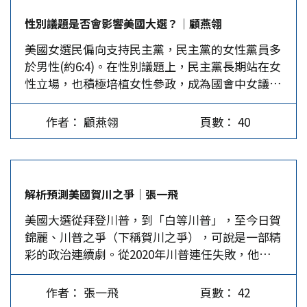
都覺得賀錦麗看上去像個傻大姐，對內政、外交，
誘川普掉入她設下的陷阱，不僅讓他面紅耳赤，而
性別議題是否會影響美國大選？│顧燕翎
如俄烏戰爭、中東情勢及經濟議題都未發表個人看
且處於防禦性蜷伏狀態。怒氣沖沖的川普經常上
美國女選民偏向支持民主黨，民主黨的女性黨員多
法，又拒絕接受媒體專訪，似乎是刻意「藏拙」，
鉤，用錯誤的資訊和人身攻擊回應賀錦麗的批評。
於男性(約6:4)。在性別議題上，民主黨長期站在女
可能很難對抗伶牙俐齒的川普。可是，這幾周發展
例如墮胎權問題，川普表示民主黨人的墮胎政策很
性立場，也積極培植女性參政，成為國會中女議員
下來情勢反轉。特別是9月10日辯論會上，賀錦麗
激進，但他認為墮胎應該是各州的事，並攻擊副總
的多數（參院占60%，眾院占72%）。然而，美國
苦練成功，表現得中規中矩，博得一片好評。川普
統候選人華茲（Tim Waltz）支持「出生後處決」
雖有黑人選黑人的傳統，女人卻不一定選女人，至
可能由於輕敵，表現平平，導致CNN、ABC等媒體
嬰兒。主持人隨即糾正表示，美國沒有任何一州允
作者： 顧燕翎
頁數： 40
今女議員在國會中僅占25%，落在全球百名以外。
都說賀錦麗大贏。 對民主黨人來說，賀錦麗縱然
許在嬰兒出生後殺嬰。…
美國女總統為何難產？ 此外，媒體習於挑剔女性
是背稿勝出，治理能力有限，如能選上也很好，民
的外表、行事風格、過往歷史，加深了女性不如男
主黨政府有很強大的政務團隊可以撐著，而且賀錦
性、女人不會贏的成見。2008年美國選出了第一位
麗總比老是講錯話又固執的拜登好掌控一點，所以
解析預測美國賀川之爭│張一飛
黑人總統，至今卻仍然選不出一位女總統。 2020
現在兩黨的表現可以說是平分秋色。…
美國大選從拜登川普，到「白等川普」，至今日賀
年參議員華倫（Elizabeth Warren）在民主黨初
錦麗、川普之爭（下稱賀川之爭），可說是一部精
選中，以犀利的政策分析見長，卻被批評為好鬥逞
彩的政治連續劇。從2020年川普連任失敗，他表示
強，不得人緣。她發現：「女人沒有贏的指望，如
2024要再次競逐。其競選與官司訟案新聞三年多來
果妳抱怨，就像個委屈的小女人；如果妳不抱怨，
持續不斷，今年7月13日他在賓州競選遭遇槍擊暗
別的女人會想，妳是從哪個星球來的？」美國女性
作者： 張一飛
頁數： 42
殺，更讓他當選率爆增，7月21日拜登受壓退選，
比黑人男性晚了50年得到投票權，那麼，在歐巴馬