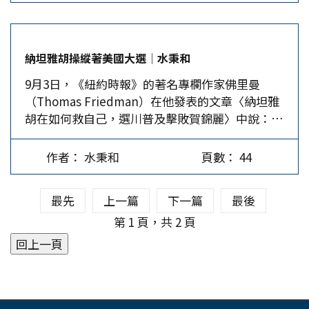
保舉副總統賀錦麗競選，將選舉劣勢扭轉，以目前
之後，要再等多久才會有女總統呢？2016年功虧一
民調看來，賀川民調已把拜登所輸的幾個負百分點
簣的希拉蕊柯林頓和華倫都相信，她們有生之年一
轉為正百分點。 當然，二人相差不大的民調不能
定等得到。…
納坦雅胡操縱著美國大選│水秉和
完全作為預判準則。2024年美國大選還得以美國選
9月3日，《紐約時報》的著名專欄作家佛里曼
舉風俗，以及選民與金主的選舉原則（政治經濟利
（Thomas Friedman）在他發表的文章〈納坦雅
益考量）來解析判斷。 美國選舉風俗和選舉原則
胡在如何救自己，選川普及擊敗賀錦麗〉中說：
首先，簡單解釋一下何為美國選舉風俗和選舉原
「納坦雅胡明白知道，賀錦麗在他的掌握之中。如
則。美國人對總統大選普遍不關心，這由它的投票
果他繼續進行加薩戰爭，直到完勝，導致更多的平
率大多低於66%（不到三分之二）可以看出。同
作者： 水秉和
頁數： 44
民傷亡，他就迫使賀錦麗要嘛公開批評他而失去猶
時，這種關注與美國人民的人均所得、學識程度和
太裔選民的選票，要嘛默不作聲，因而失去關鍵州
資產財富（都是金字塔，正三角形分布）成反比
最先
上一篇
下一篇
最後
密西根的阿拉伯和穆斯林選民的選票，…。」 佛
（那就是倒金字塔和負三角形）。越窮、知識越
里曼在文章中繼續說，納坦雅胡在今後2個月會加
第 1 頁，共 2 頁
低、收入越低的人對選舉的關注就越小，而他們是
大對加薩的攻擊，因為他希望川普當選；川普當選
大多數人。這種選舉關注度與人口的反比，形成了
後將宣布停火，然後推動沙烏地阿拉伯與以色列建
一種選舉風俗，姑且稱之為倒金字塔風俗。 在倒
交。拜登的整個中東戰略，即推動沙烏地阿拉伯、
金字塔選舉風俗中，在底層的選民最關心的是他們
阿拉伯聯合大公國、埃及等遜尼教派阿拉伯國家跟
的生活，希望選出的官員政客，包括總統，能帶給
以色列發展正常關係，分裂它們與什葉派之間的關
他們生活上的實質利益，所以經濟問題，像通貨膨