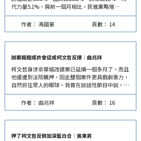
代力量5.1%，與前一個月相比，民進黨略增
期間還不斷強調，「清廉、勤政、愛民、愛鄉
後的自省與變革，顯然有不少值得台灣社會反省之
1.3%，國民黨原地踏步，民眾黨下滑1.8%，時代
土」，如今多起疑案併發，多筆金額說不清楚，屢
處。 水門案後的美國社會自省…
力量上揚3.8%，中性選民銳減5.2%。不過，三天
屢解釋，次次不同，頻頻說謊，大失人心。 此次
作者： 馮國豪
頁數： 14
後的TVBS民調顯示，民眾黨的支持度僅剩9%，比
柯案固然民進黨政治操作的痕跡明顯，但柯確實有
賴清德就職時的16%下滑了7%。 從9月5日民眾黨
金錢來源的問題，買了4,300萬的辦公室，陳珮琪
主席柯文哲被裁定收押禁見後，剛過五歲生日的民
又看1.2億的豪宅，柯還稱兩人皆為醫生，收入豐
眾黨遭到創黨以來的空前危機。而民眾黨很快地決
厚，錢不是問題，這立刻被醫界同行打臉。木可公
辦案粗糙或許會促成柯文哲反撲│曲兆祥
定不設代理黨主席，而是以成立應變小組處理黨內
司的操作也疑雲重重，KP(Keep…
柯文哲身涉京華城改建案已延燒一個多月了，而且
重要決策，同時定調柯文哲被收押是「政治迫害、
他還遭到法院羈押，因此整個案件更具戲劇張力，
司法不公」，9月8日起展開全台聲援柯文哲的活
自然抓住眾人的眼球。我曾在談話性節目中說，全
動。 黨內對柯案有兩種意見 其實，民眾黨內對處
台約有三分之二選民希望看到柯文哲中箭落馬，當
理柯文哲被收押一事，存在兩種不同的意見：一是
時主持人驚訝地問說：「真的嗎？你如何評估？」
主張柯文哲無罪，堅決和柯站在一起；另一種意見
作者： 曲兆祥
頁數： 16
其實筆者是依據今年1月總統大選投票結果做的推
認為柯的金流確實有問題，同時未來還要面臨五件
論。 多半人想柯結束政治生命 今年總統大選，柯
以上大案，柯文哲應辭去黨主席，專心面對多項官
文哲得票率是 26.5%，換句話說，有73.5%的選民
司，民眾黨則要走出一條沒有柯文哲的路。例如，
沒支持他。 姑且不論未投票給柯的選民是基於什
9月11日前秘書長謝立功在臉書主張柯文哲應該
押了柯文哲反倒加深藍白合│吳東昇
麼原因不支持他，總之，他們就是不喜歡他，甚至
「認罪協商」，就是希望民眾黨與柯做適度切割，