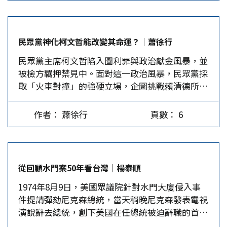
多年前上演的一場鬧劇，我們選民卻記憶猶新。
2007年春天，陳水扁在確知他任內無法「制憲正
名」後，隨即提出「以台灣為名義加入聯合國」公
民眾黨神化柯文哲能改變其命運？│蕭徐行
投案，而國民黨拿香跟拜，推出「以中華民國重返
民眾黨主席柯文哲陷入圖利罪與政治獻金風暴，並
聯合國」公投案，讓藍營選民不知所從。所幸，美
被檢方羈押禁見中。面對這一政治風暴，民眾黨採
國當時對阿扁以「走後門」方式推進法理台獨大表
取「火車對撞」的強硬立場，企圖挑戰賴清德所掌
不滿，稱其為「麻煩製造者」，又有十多個民間團
控的「新黨國體制」。可預見立法院新會期，民眾
體組成「拒領公投票行動聯盟」，並集資在報紙頭
黨將在司法、考試人事同意權及中央政府預算方面
版刊登廣告，這才使2008年3月大選同時舉行的此
作者： 蕭徐行
頁數： 6
痛下殺手。但白營這樣的慷慨激昂與神化柯文哲，
二案，均因投票率未達50%而宣告失敗。 有此前
究竟能得到社會多少支持與共鳴？又真能讓民眾黨
車之鑑，國、民兩黨應不至於再提入聯、返聯公投
擺脫第三勢力暴起暴跌的宿命嗎？ 柯文哲引發政
案，徒惹笑話。但他們藉否定2758號決議，鼓吹
治風暴 9月8日晚上，在立法院號稱聚集了2萬人的
「台灣地位未定論」，挑戰「一中原則」，已重挫
從回顧水門案50年看台灣│楊泰順
政治聚會，左右護法黃國昌、館長大聲疾呼要真
兩岸關係，所造成的後果卻要全民埋單。 自9月25
1974年8月9日，美國眾議院針對水門大廈侵入事
相，要政府放人，加上柯妻陳珮琪悲戚感人的救夫
日起，台灣銷往大陸的34項農產品取消免稅優惠。
件提請彈劾尼克森總統，當天稍晚尼克森發表電視
文，民眾黨人士甚至稱呼柯P為「台灣的曼德
這是自今年初以來，大陸第三次終止台灣產品的免
演說辭去總統，創下美國在任總統被迫辭職的首
拉」，一場神格化的佈道大會，除希望保住柯P的
關稅措施。儘管這兩年台灣對大陸出口有下降趨
例。此一事件對美國政壇造成極大震撼，但50年後
人氣指數，也是黨內各路人物施展身手，希望得到
勢，但2023年仍占出口總額的35.2%，大陸也仍是