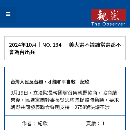
2024年10月｜NO. 134 │ 美大選不論誰當選都不
會為台出兵
台灣人民反台獨，才能和平自救│紀欣
9月19日，立法院長韓國瑜召集朝野協商，協商結
束後，民進黨團幹事長吳思瑤忽提臨時動議，要求
朝野共同發表聯合聲明支持「2758號決議不涉
台」，未獲藍白兩黨支持。不料，國民黨團於次日
發出聲明稿，呼籲聯合國大會「儘速接納中華民國
作者： 紀欣
頁數： 1
重返並完整參與」。看來國、民兩黨立委已忘了十