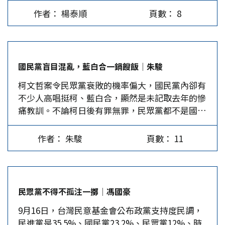
回顧更值得關切的，應是美國各界在貪腐總統下台
政治權力的舞台。 柯文哲發生政治獻金風暴後，
台灣最大的貿易夥伴、順差來源，如對大陸出口不
作者： 楊泰順
頁數： 8
後的自省與改革。 這些自省與改革，讓美國人民
民眾黨就陷入群龍無首的局面，並且爆發激烈的內
斷受限，必將影響台灣的經濟成長，傷害農漁民及
逐漸重建民主的信心，相當程度上降低了貪腐濫權
爭。首先，原已被邊緣化的蔡璧如、謝立功等人直
勞工的工作權、生存權。 為向美西方表達台灣有
的再發生。美國民主讓人稱羨，並非因為從政者清
接開幹以黃珊珊、陳智菡為主的宮庭派，之後表面
自衛的能力與決心，明年軍事預算高達6400多億，
廉自持，而是因為這些自省與劍及履及的改革，使
上以黃珊珊停權三年為雙方停戰的交集，但從黃珊
占GDP的2.5%，其中主要是購買美制軍備。這嚴
國民黨盲目混亂，藍白合一鍋餿飯│朱駿
得制度在對抗人類貪婪的本性上獲得成效。水門醜
珊並沒有辭掉立委，舊臣也無法如願回宮，即可知
重限縮了建設、民生等支出，而且，美制軍備價錢
柯文哲案令民眾黨衰敗的機率偏大，國民黨內卻有
聞迄今屆滿50年，檯面人物多已作古，但因此事件
黃珊珊在阿北事業版圖中的份量。加上柯文哲9月2
昂貴，交貨一再延期，美國「援台」軍備則更「像
不少人高唱挺柯、藍白合，顯然是未記取去年的慘
所帶動的制度變革，無疑仍持續影響著美國的民主
日無保請回當天，夫妻倆是在黃珊珊家過夜，更說
是清除廢棄物」，台灣哪能有自衛能力？…
痛教訓。不論柯日後有罪無罪，民眾黨都不是國民
運作。 水門事件的過程如果放在台灣，或會被認
明珊珊是守護柯P白營資產，以防外力介入的重要
黨可以穩定合作的對象。政黨的實力不在與他黨合
為有些小題大作。一位自稱博士的總統敢以公權力
力量。 黃國昌之心白營皆知？…
作，而在自己的建設，這是內部才能搞定的事務。
封存學術資料不讓看，會議上官員竟自稱「東廠」
作者： 朱駿
頁數： 11
2025黨主席改選是最重要的關鍵。 柯文哲被羈押
進行對在野黨的打壓，服刑中的政客可以主持媒體
禁見是台灣政壇的核爆，勢必衝擊與改變台灣的政
節目公開論衡政局…這樣的法治尺度，總統就算被
治版圖，民進黨有可能繼續獨大，在野勢力只剩下
發現雇人潛入他黨陣營蒐集情資，恐怕也會大事化
國民黨與包括民眾黨、時代力量的散弱第三勢力，
小掀不起波瀾。 台灣近30年的民主化歷程中，金
民眾黨不得不孤注一擲│馮國豪
未來對抗民進黨一黨專政的最重要力量還只能是國
權醜聞不算少見，但醜聞所引發的制度變革卻相當
9月16日，台灣民意基金會公布政黨支持度民調，
民黨，該黨如何自處實為關鍵。 柯文哲道德審判
有限，政黨政治宛如俄羅斯輪盤，大家都等著看下
民進黨是35.5%、國民黨23.2%、民眾黨12%、時
不過關 十年來，柯文哲一再標榜清白自持，大選
次誰中槍。50年後觀察水門事件，美國社會在事件