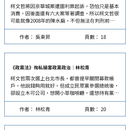
柯文哲將因京華城案遭圖利罪起訴，恐怕只是基本
其中還有一部分人對他恨之入骨。正所謂愛之欲其
但隨即引發黨內批判，部分小草更呼籲黨部開除謝
消費，因後面還有六大案等著調查，所以柯文哲很
生，恨之欲其死。尤其一部分國民黨提名人侯友宜
立功，顯然選擇與柯文哲站在一起的，還是目前黨
可能就像2008年的陳水扁，不但無法在判刑前交
的支持者，對柯在大選時的反覆極為痛恨，現看到
內主流，如同民眾黨台中市黨部主委江和樹所說
保，甚至要被關了數年後才可能重獲自由，政治生
他深陷弊案、身陷囹圄，內心會有一種說不出的快
「如果認罪，我們就完了，如果柯文哲有了（圖利
命等同宣告結束。而接下來的重點，就是俗稱小草
感。民進黨方面其實也不遑多讓，這不光是柯今年
或收賄），我們會崩潰」。 民意基金會及TVBS最
作者： 吳東昇
頁數： 18
的柯文哲支持者會走向何方？ 綠營非除柯文哲不
初曾嚴重威脅到賴清德的選情，而且柯與侯之間若
新民調都顯示，民眾黨支持度有所下降，但並未迅
可 原先民進黨打的如意算盤是柯文哲成為階下囚
即若離的關係，確實給綠營支持者很大的心理壓
速崩盤，民眾黨或許已渡過柯文哲被收押後的第一
後，多數小草將會回歸民進黨，但一切恐怕事與願
力。另外，還包含著綠營支持者對柯當初「打著綠
關。但前立委林濁水17日在臉書發表「民眾黨的三
違。當柯文哲人設崩塌後，小草分成兩大類，第一
旗反綠旗」、背骨行為的痛恨。所以越是深綠的選
大營盤」文章表示，「年輕人，25至34歲支持度大
《政黨法》徇私禍害政黨政治│林松青
類即使幡然醒悟，知道被柯文哲騙了，也未必會全
民，越希望看到柯在此次事件中被打爛、打趴，從
跌，竟落後民進黨；35至44歲掉到比國民黨少，更
柯文哲兩次選上台北市長，都曾提早關閉募款帳
部回流民進黨，這一部分藍綠大概三七分。第二類
此自政壇消失。…
不用說比民進黨更少。再來中產階級白領、軍公教
戶，他說錢夠用就好。但成立民眾黨參選總統後，
就是到現在還鐵板一塊、力挺柯文哲到底的小草，
支持度敬陪三黨之末，最後大學以上輸民進黨，只
卻設立木可公司，想開小草咖啡廳，還想持有黨產
這部分大約有10%，而這一部分，恐怕會把反民進
和國民黨打平」，顯然民眾黨支持者中原來鐵板一
經營事業。毫無節制的選舉花費會破壞民主公平競
黨、反賴清德，當成未來幾年的投票意向。 不要
塊的年輕人、中產階級與高學歷支持者正在鬆動。
爭，落入金權政治和政商勾結的無底深淵；一旦拿
忘了，陳水扁即使在2008年入獄，但泛綠陣營直到
民眾黨未來發展，將和柯文哲各項司法案件發展息
作者： 林松青
頁數： 20
了人家的錢（政治獻金），以後就很難執政了。這
今年選舉依然在爭取扁迷的選票。這也是為什麼柯
息相關。…
些都是他以無黨籍身分參政時說過的話。 2019年
文哲把陳水扁醫療小組的前發言人陳昭姿，納入不
柯文哲創立民眾黨，準備卸任市長後投入總統大
分區安全名單的目的，為的就是要從民進黨吸走陳