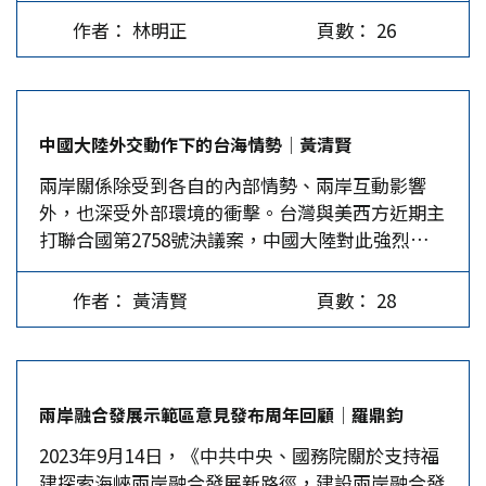
讓世界對中國有了不一樣的認識。最重要的是，這
立的台灣民眾黨，自認代表台灣的第三勢力，但在
時代？商人的鼻子最靈敏，早早嗅出樓盤開發趨勢
作者： 林明正
頁數： 26
些稱讚者中包括許多台灣青年，這讓兩岸文化交流
兩岸事務上，除以「兩岸一家親」口號標明立場
往哪個方向拐。在空地幾乎用罄見底，都更應該是
露出了一線曙光。 鄉愁未必能改變國族認同 長期
外，也幾乎都保持緘默，令人感到遺憾。 方案必
唯一的選擇。 在土地資源有限下，台灣的天空相
以來，大陸一直希望台灣青年能多多認識大陸、認
須有足夠吸引力 兩岸之間的發展態勢，顯然是大
對土地則是充裕的，窒礙難行的是，原來要規範健
識中國文化，最直接的辦法，就是透過對原鄉的認
陸的優勢越來越強，台灣的競爭力目前雖然不錯，
康發展的建蔽率與容積率制度，因土地問題，成了
中國大陸外交動作下的台海情勢│黃清賢
同。國民黨前主席洪秀柱在去年的攜手圓夢活動
但面對更快速發展的對岸，其實相對上是越來越
發展的絆腳石。…
兩岸關係除受到各自的內部情勢、兩岸互動影響
上，朗誦詩人余光中的《鄉愁》，表達兩岸同屬一
弱。若不在此刻探討兩岸和統方案，未來台灣的籌
外，也深受外部環境的衝擊。台灣與美西方近期主
個民族。無獨有偶，前外交部長蔣孝嚴也在一場活
碼將越來越少。即使台灣目前似乎有美國可以依
打聯合國第2758號決議案，中國大陸對此強烈抨
動上朗誦《鄉愁》，並且說不管哪一省人，包括台
賴，但美國相對於中國的實力也會變弱，特別是在
擊，更在許多國際場合營造對「一中原則」有利的
灣人在內，都是中國人。這些話在大陸朋友耳中聽
美國軍力較難發揮的東亞地區，兩岸問題拖延下
氛圍。 民進黨當局想炒作聯合國第2758號決議文
起來非常順耳，可是對住在台灣的青年有多少作用
去，只會對台灣不利。特別是台灣目前還有台積電
作者： 黃清賢
頁數： 28
未涉及台灣，因此不該限制台灣參與聯合國及國際
呢？ 「鄉愁」或許對顛沛流離來台的外省第一
和強大的半導體產業，可以作為兩岸談判協商的重
組織的權利，但大陸對此強烈譴責，並以積極的外
代，或是看過父母思念故鄉的外省二代非常有感，
要籌碼，但其優勢能保持多久，難以預料。只是，
交動作加以反擊。 大陸在非洲享有優勢 中國大陸
可是到了外省三代又有多少人還有「鄉愁」？更別
五年過去了，台灣各方都沒有把握這個難得、有利
與非洲從1955年萬隆會議開始，就建立了深厚關
說外省人僅占台灣人口的12%，那占台灣人口86%
的機會。…
兩岸融合發展示範區意見發布周年回顧│羅鼎鈞
係。隨著大陸逐漸崛起壯大，非洲國家在許多國際
的本省人，來台灣少說有七、八代了，他們對大陸
2023年9月14日，《中共中央、國務院關於支持福
場合上唯大陸馬首是瞻，1971年聯合國2758號決
又有什麼鄉愁呢？所以要靠對原鄉的認同來拉近兩
建探索海峽兩岸融合發展新路徑，建設兩岸融合發
議案，就是許多非洲國家支持下的結果。 2000年
岸關係，其實是非常不現實的。當然，說到這裡，