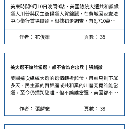
美東時間9月10日晚間9點，美國總統大選共和黨候
是造成今日美國社會分裂的深層結構基因。正因為
福建擁有豐富的自然資源和優越的地理位置，能為
選人川普與民主黨候選人賀錦麗，在費城國家憲法
如此，民主政治在美國被操作成族群政治，連帶地
台灣企業提供廣闊的市場和發展空間。而福建自貿
中心舉行首場辯論。根據初步調查，有6,710萬觀
讓其民主政治越來越走向政治極化，這次川普、賀
區的設立，為眾多台資企業提供了投資便利和優惠
眾觀看了這場90分鐘的辯論，希望能聽到兩名候選
錦麗在首次辯論會上所表露的「政治對決」，不但
政策。同時，福建可以借助其在電子資訊、機械製
人就他們關心的經濟、墮胎、移民和全球混亂的四
展現川、賀分別代表政治光譜的兩個極端，也顯示
造等領域的優勢，與台灣的科技創新能力相結合，
作者： 花俊雄
頁數： 35
大領域提出對策，但ABC新聞和各大媒體都指出，
美國政黨政治的「政治極化」，完全是社會分歧與
推動兩岸產業鏈的深度融合，共同提升在國際市場
二人並未更清楚、有系統地展現自己的執政方針。
破碎民主所建構出的一個「分裂的美國」。 2020
的競爭力。…
根據《紐約時報》統計，賀錦麗發言時間為37分41
川普、拜登對決，當時PEW民調便指出有60%選民
秒，其中17分25秒在攻擊川普，而川普在43分3秒
認為已出現「分裂的美國」，果然，不認敗選的川
美大選不論誰當選，都不會為台出兵│張麟徵
的發言中有12分54秒在攻擊賀錦麗。《華爾街日
普，不久便發動支持者占領國會山莊。「國會山莊
美國這次總統大選的選情轉折起伏，目前只剩下30
報》認為，賀錦麗是此次辯論的明顯贏家，但她並
政治騷亂事件」是美國社會分裂的實證，當時許多
多天，民主黨的賀錦麗或共和黨的川普究竟誰能當
未清晰表達她的政策，僅僅在激怒川普的策略上奏
美國人民擔心會出現第二次「內戰」。…
選，至今仍撲朔迷離。但不論誰當選，美國都不會
效。由於賀錦麗設下的陷阱，讓川普花了很多時間
為台灣流血，這是可以肯定的。 賀錦麗民調暫時
談論過去，卻錯失了講述如何在未來4年改善美國
領先川普 本來這次大選川普的贏面很大，尤其是
人生活的良機。 賀錦麗辯論表現略勝一籌 行家指
作者： 張麟徵
頁數： 38
遭遇槍擊，川普當下反應機敏且毫無懼色，得到相
出，從一開始賀錦麗主動走向川普握手，川普就已
當大的支持，但民主黨換下拜登，由賀錦麗參選
經屈居下風。在接下來的90分鐘裡，賀錦麗運用曾
後，情勢有所轉變，這是始料未及的。 大家原先
任檢察官的技巧，把握機會激怒川普，多次成功引