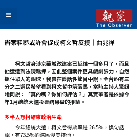
辦案粗糙或許會促成柯文哲反撲│曲兆祥
柯文哲身涉京華城改建案已延燒一個多月了，而且
他還遭到法院羈押，因此整個案件更具戲劇張力，自然
抓住眾人的眼球。我曾在談話性節目中說，全台約有三
分之二選民希望看到柯文哲中箭落馬，當時主持人驚訝
地問說：「真的嗎？你如何評估？」其實筆者是依據今
年1
月總統大選投票結果做的推論。
多半人想柯結束政治生命
今年總統大選，柯文哲得票率是 26.5%，換句話
說，有73.5%的選民沒支持他。