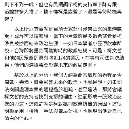
剩下不到一成，但也有民調顯示柯的支持率下降有限。
這讓許多人懵了，搞不懂柯是崩盤了，還是等待時機再
起？
以上所述其實就是目前大家對柯涉京華案的集體感
受，或許可以這麼說，當下的台灣選民多數希望看到柯
涉貪被辦而結束政治生涯。一如日本學者小笠原欣幸所
說，台灣即將重回兩黨對峙的政黨結構。可是，柯文哲
和他的民眾黨卻還有將近1/4的選民，在等待司法判決結
果，他們的選擇將會影響未來的政局走向。
基於以上的分析，我個人認為此案處理的過程是否
周延、完備，將會影響未來的政治，也就是說，如果司
法機關處理本案的過程過於粗疏，甚至違法，那將會讓
柯文哲的支持者找到支撐的理由，進而形成一股政治反
撲的力道，這或許就是柯對羈押放棄抗告的原因，這很
明顯是用「梭哈」手法與當局對抗，也顯現出他對自己
清白的信心。