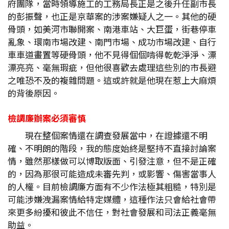
府團隊，當時領導施工的工務局長正是之後升任副市長
的彭振聲，也正是京華案的涉案嫌疑人之一。其他的硬
骨頭，如美河市聯開案、南港車站、大巨蛋，街巷停車
亂象、環南市場改建、南門市場、成功市場改建、自行
車車道畫置等硬骨頭，他不見得個個啃得乾乾淨淨、漂
漂亮亮、毫無瑕疵，但他很喜歡去處理這些別的市長避
之唯恐不及的複雜問題。這或許就是他現在惹上大麻煩
的背後原因。
檢調廉辦案必須審慎
現在整個案情還在調查發展當中，在證據還不明
確、不明朗的階段，我的態度始終是堅持不直接討論案
情，雖然那樣做可以博取版面、引發注意，但不是正確
的，因為那很可能造成未審先判，或影響、傷害當事人
的人權。目前檢調廉方面有不少作法極其粗糙，特別是
可能涉嫌洩漏案情給特定媒體，這種作法只會給社會帶
來更多紛擾和彼此不信任，對社會發展和司法正義毫無
助益。