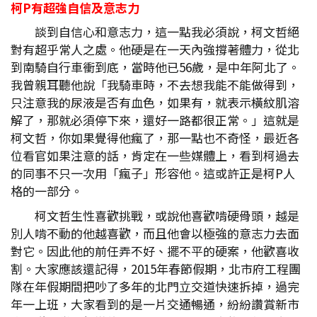
柯P
有超強自信及意志力
談到自信心和意志力，這一點我必須說，柯文哲絕
對有超乎常人之處。他硬是在一天內強撐著體力，從北
到南騎自行車衝到底，當時他已56歲，是中年阿北了。
我曾親耳聽他說「我騎車時，不去想我能不能做得到，
只注意我的尿液是否有血色，如果有，就表示橫紋肌溶
解了，那就必須停下來，還好一路都很正常。」這就是
柯文哲，你如果覺得他瘋了，那一點也不奇怪，最近各
位看官如果注意的話，肯定在一些媒體上，看到柯過去
的同事不只一次用「瘋子」形容他。這或許正是柯P人
格的一部分。
柯文哲生性喜歡挑戰，或說他喜歡啃硬骨頭，越是
別人啃不動的他越喜歡，而且他會以極強的意志力去面
對它。因此他的前任弄不好、擺不平的硬案，他歡喜收
割。大家應該還記得，2015年春節假期，北市府工程團
隊在年假期間把吵了多年的北門立交道快速拆掉，過完
年一上班，大家看到的是一片交通暢通，紛紛讚賞新市