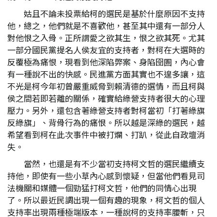
姑且不論未投票給柯的選民是基於什麼原因不支持
他，總之，他們就是不喜歡他，甚至其中還有一部分人
對他恨之入骨。正所謂愛之欲其生，恨之欲其死。尤其
一部分國民黨提名人侯友宜的支持者，對柯在大選時的
反覆極為痛恨，現看到他深陷弊案、身陷囹圄，內心會
有一種說不出的快感。民進黨方面其實也不遑多讓，這
不光是柯今年初曾嚴重威脅到賴清德的選情，而且柯與
侯之間若即若離的關係，確實給綠營支持者很大的心理
壓力。另外，還包含著綠營支持者對柯當初「打著綠旗
反綠旗」、背骨行為的痛恨。所以越是深綠的選民，越
希望看到柯在此次事件中被打爛、打趴，從此自政壇消
失。
當然，也還是有不少當初支持柯文哲的選民繼續支
持他，即使有一些小草內心感到懷疑，但當他們看見司
法機關和媒體一個勁猛打柯文哲，他們的同情心出現
了。所以最近民調出現一個有趣的現象，柯文哲的個人
支持率出現兩種極端版本，一種說柯的支持率腰斬，只