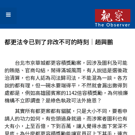
都更法令已到了非改不可的時刻│趙興鵬
台北市京華城都更容積獎勵案，因涉及圖利及可能
的賄賂、官商勾結，鬧得滿城風雨，有人說這是選後政
治清算，也有人認為司法歸司法，不能混為一談。各方
說的都有理，但一碗水要端得平，不然就會漏出撒得到
處都是，例如高雄國賓案的1142倍容積獎勵，為何檢廉
機構不立即調查？是綠色執政可法外施恩？
其實所有都更案都有貓膩，只是大小不同，要看申
請人的功力如何。有些頭過身就過，而涉案者圖利也有
大有小，上至百億，下到百萬，讓人覺得水面下常深不
見底。為什麼都更容積獎勵能讓官員可上下其手，連市