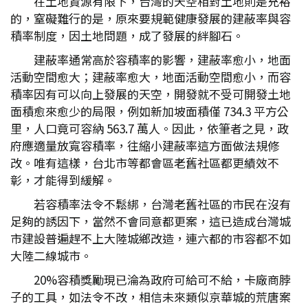
在土地資源有限下，台灣的天空相對土地則是充裕
的，窒礙難行的是，原來要規範健康發展的建蔽率與容
積率制度，因土地問題，成了發展的絆腳石。
建蔽率通常高於容積率的影響，建蔽率愈小，地面
活動空間愈大；建蔽率愈大，地面活動空間愈小，而容
積率因有可以向上發展的天空，開發就不受可開發土地
面積愈來愈少的局限，例如新加坡面積僅 734.3 平方公
里，人口竟可容納 563.7 萬人。因此，依筆者之見，政
府應適量放寬容積率，往縮小建蔽率這方面做法規修
改。唯有這樣，台北市等都會區老舊社區都更績效不
彰，才能得到緩解。
若容積率法令不鬆綁，台灣老舊社區的市民在沒有
足夠的誘因下，當然不會同意都更案，這已造成台灣城
市建設普遍趕不上大陸城鄉改造，連六都的市容都不如
大陸二線城市。
20%容積獎勵現已淪為政府可給可不給，卡廠商脖
子的工具，如法令不改，相信未來類似京華城的荒唐案