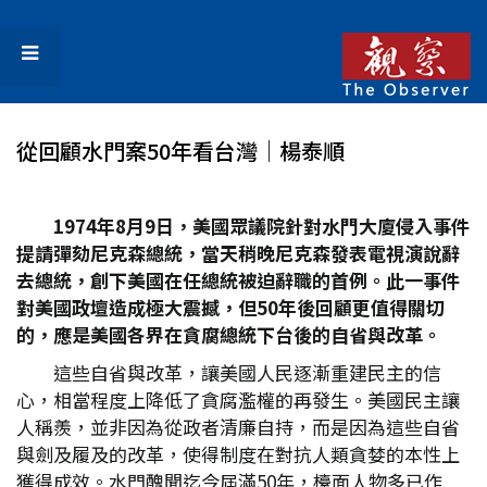
從回顧水門案50年看台灣│楊泰順
1974
年8
月9
日，美國眾議院針對水門大廈侵入事件
提請彈劾尼克森總統，當天稍晚尼克森發表電視演說辭
去總統，創下美國在任總統被迫辭職的首例。此一事件
對美國政壇造成極大震撼，但50
年後回顧更值得關切
的，應是美國各界在貪腐總統下台後的自省與改革。
這些自省與改革，讓美國人民逐漸重建民主的信
心，相當程度上降低了貪腐濫權的再發生。美國民主讓
人稱羨，並非因為從政者清廉自持，而是因為這些自省
與劍及履及的改革，使得制度在對抗人類貪婪的本性上
獲得成效。水門醜聞迄今屆滿50年，檯面人物多已作