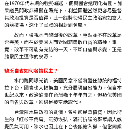
在1970年代末期的強勢崛起，便與國會透明化有關。如
果議員問政都得攤在陽光下，利益團體當然更容易監督
其政治投資是否值得，此一態勢使得民主政治宛如富人
的競技場，深化了民眾的相對剝奪感。
故而，檢視水門醜聞後的改革，重點並不在改革是
否完美，而在於美國人面對問題勇敢自省的精神。畢
竟，改革不可能有完結的一天，不斷自省與求變，正是
維繫民主運作的泉源。
缺乏自省如何奢談民主？
水門醜聞曝光後，美國民意不僅將繼任總統的福特
拉下台，國會也大幅換血，充分展現自省能力。但自本
世紀以來，政治醜聞在台灣幾乎年年有之，但類似美國
的自省與改革，卻總是被空話取代。
台灣陳水扁政府的貪瀆，曾引起民眾憤慨，因此衍
生的「紅杉軍倒扁」氣勢恢弘，滿街抗議的群眾讓人感
覺民氣可用，陳水也因此在下台後鋃鐺入獄。但當同黨