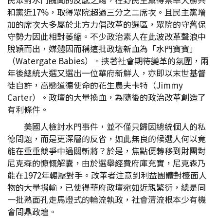
和黨近17%，取得眾院超過三分之二席次。且民主黨增
加的席次大多屬於北方力倡改革的選區，眾院的守舊保
守勢力因此相對萎縮。不少政治素人在此波改革聲浪中
脫穎而出，媒體因而稱這批政壇新血為「水門寶寶」
（Watergate Babies）。挾著社會期待變革的氛圍，兩
年後總統大選又選出一位華府新鮮人，亦即以末世基督
徒自許，高懸道德使命的花生農夫卡特（Jimmy
Carter）。政壇的大量換血，為隨後的政治改革創造了
有利條件。
美國人檢討水門事件，並不僅只歸因總統個人的私
德問題，而是更深層的反省，如此無良的候選人何以竟
能在重重競爭中過關斬將？於是，焦點便轉移到財團對
尼克森的慷慨解囊，由於選舉經費府庫充實，尼克森乃
能在1972年輾壓對手。改革者注意到利益團體對檯面人
物的大量捐輸，已使得華府政壇宛如近親繁衍，總是同
一批熟面孔走馬燈式的輪流執政，社會清流根本少有機
會問鼎政壇。