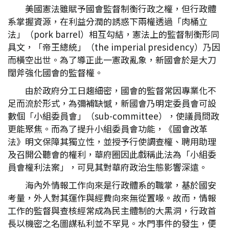
美國憲法雖賦予國會監督制衡行政之權，但行政體
系掌握資源，在利益分潤的誘惑下兩權透過「肉桶立
法」（pork barrel）相互勾結，憲法上的監督制衡形同
具文，「帝王總統」（the imperial presidency）乃因
而橫空出世。為了導正此一憲政亂象，新國會於是大刀
闊斧強化國會的監督權。
由於政府分工日趨細密，國會的監督常因專業化不
足而流於形式，為彌補缺憾，新國會乃明定委員會可設
數個「小組委員會」（sub-committee），使議員問政
更能聚焦。而為了提升小組委員會功能，《國會改革
法》明文保障其獨立性，並授予行使調查權、聘用助理
及召開公聽會的權利，華府圈因此戲稱此法為「小組委
員會權利法案」，可見其對華府政治生態影響深遠。
海內外情報工作向來是行政體系的職掌，基於國安
考量，外人對其運作與經費向來無從置喙。故而，情報
工作的監督與查核經常成為民主體制的大黑洞，行政首
長以機密之名圖謀私利並不罕見。水門事件的發生，便