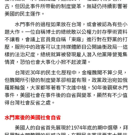
古，但因此事件所帶動的制度變革，無疑仍持續影響著
美國的民主運作。
水門事件的過程如果放在台灣，或會被認為有些小
題大作。一位自稱博士的總統敢以公權力封存學術資料
不讓看，會議上官員竟自稱「東廠」進行對在野黨的打
壓，服刑中的政客可以主持媒體節目公開論衡政局…這
樣的法治尺度，總統就算被發現雇人潛入他黨陣營蒐集
情資，恐怕也會大事化小掀不起波瀾。
台灣近30年的民主化歷程中，金權醜聞不算少見，
但醜聞所引發的制度變革卻相當有限，政黨政治宛如俄
羅斯輪盤，大家都等著看下次誰中槍。50年後觀察水門
事件，美國社會在事件後的自省與變革，顯然有不少值
得台灣社會反省之處。
水門案後的美國社會自省
美國人的自省首先展現於1974年底的期中選舉，拜
民眾對水門醜聞的反感之賜，在野民主黨得票率大勝共