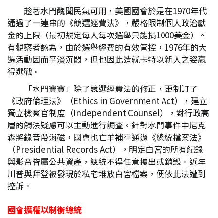
趁著水門醜聞民氣可用，美國國會於是在1970年代
通過了一連串的《競選經費法》，嚴格限制個人政治獻
金的上限（最初規定每人每次選舉只能捐1000美金）。
有觀察者認為，由於選舉經費的有效管控，1976年的大
選活動因而平淡沉悶，但也因此造就卡特以新人之姿贏
得選戰。
「水門寶寶」除了競選經費法的修正，更制訂了
《政府倫理法》（Ethics in Government Act），建立
獨立檢察官制度（Independent Counsel），對行政高
層的觸法疑慮可以主動進行調查。針對水門事件中尼克
森將錄音帶消磁，國會也亡羊補牢通過《總統檔案法》
（Presidential Records Act），明定白宮的所有紀錄
與影音皆屬公共資產，總統不得任意攜出或銷毀。近年
川普與拜登被發現於私宅堆放白宮檔案，便依此法遭到
控訴。
國會擴權以制衡總統