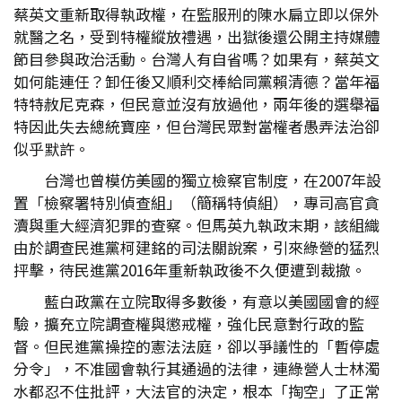
蔡英文重新取得執政權，在監服刑的陳水扁立即以保外
就醫之名，受到特權縱放禮遇，出獄後還公開主持媒體
節目參與政治活動。台灣人有自省嗎？如果有，蔡英文
如何能連任？卸任後又順利交棒給同黨賴清德？當年福
特特赦尼克森，但民意並沒有放過他，兩年後的選舉福
特因此失去總統寶座，但台灣民眾對當權者愚弄法治卻
似乎默許。
台灣也曾模仿美國的獨立檢察官制度，在2007年設
置「檢察署特別偵查組」（簡稱特偵組），專司高官貪
瀆與重大經濟犯罪的查察。但馬英九執政末期，該組織
由於調查民進黨柯建銘的司法關說案，引來綠營的猛烈
抨擊，待民進黨2016年重新執政後不久便遭到裁撤。
藍白政黨在立院取得多數後，有意以美國國會的經
驗，擴充立院調查權與懲戒權，強化民意對行政的監
督。但民進黨操控的憲法法庭，卻以爭議性的「暫停處
分令」，不准國會執行其通過的法律，連綠營人士林濁
水都忍不住批評，大法官的決定，根本「掏空」了正常