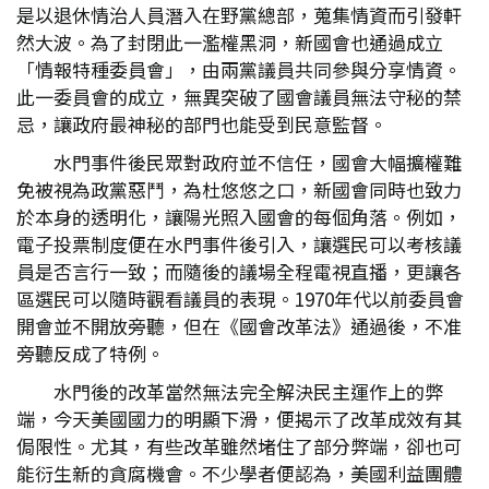
是以退休情治人員潛入在野黨總部，蒐集情資而引發軒
然大波。為了封閉此一濫權黑洞，新國會也通過成立
「情報特種委員會」，由兩黨議員共同參與分享情資。
此一委員會的成立，無異突破了國會議員無法守秘的禁
忌，讓政府最神秘的部門也能受到民意監督。
水門事件後民眾對政府並不信任，國會大幅擴權難
免被視為政黨惡鬥，為杜悠悠之口，新國會同時也致力
於本身的透明化，讓陽光照入國會的每個角落。例如，
電子投票制度便在水門事件後引入，讓選民可以考核議
員是否言行一致；而隨後的議場全程電視直播，更讓各
區選民可以隨時觀看議員的表現。1970年代以前委員會
開會並不開放旁聽，但在《國會改革法》通過後，不准
旁聽反成了特例。
水門後的改革當然無法完全解決民主運作上的弊
端，今天美國國力的明顯下滑，便揭示了改革成效有其
侷限性。尤其，有些改革雖然堵住了部分弊端，卻也可
能衍生新的貪腐機會。不少學者便認為，美國利益團體