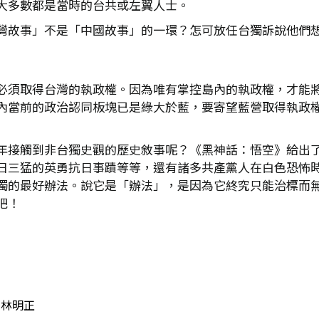
大多數都是當時的台共或左翼人士。
灣故事」不是「中國故事」的一環？怎可放任台獨訴說他們
必須取得台灣的執政權。因為唯有掌控島內的執政權，才能
內當前的政治認同板塊已是綠大於藍，要寄望藍營取得執政
年接觸到非台獨史觀的歷史敘事呢？《黑神話：悟空》給出
日三猛的英勇抗日事蹟等等，還有諸多共產黨人在白色恐怖
獨的最好辦法。說它是「辦法」，是因為它終究只能治標而
吧！
林明正