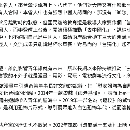
%的本省人，來台灣少說有七、八代了，他們對大陸又有什麼鄉
有人會問，本省人中也有強烈中國人認同的，那沒有「鄉愁
於分離對峙的狀態，但國民黨的教育還是教導大家要作個「
國人。而李登輝上台後，開始積極推動「去中國化」，課綱
中，也不認同自己是中國人，這給兩岸融合拋下巨大的鴻溝
輕人，交流成果只能說是杯水車薪，對島內的「台獨化」起
楚，誰能影響青年誰就有未來，所以長期以來除持續推動「
喜歡的不外乎就是漫畫、電影、電玩、電視劇等流行文化，
，在該漫畫中引述奇美董事長許文龍的說辭，指「慰安婦均為自
文化台獨的開端。2014年一款遊戲《雨港基隆》，表面上是
由遊戲帶入青年的腦海中。2019年一部名為《返校》的驚悚
，是利用恐怖片形式，導引觀眾進入白色恐怖年代，從而灌
共產黨的歷史也不放過。2022年電影《流麻溝十五號》上映