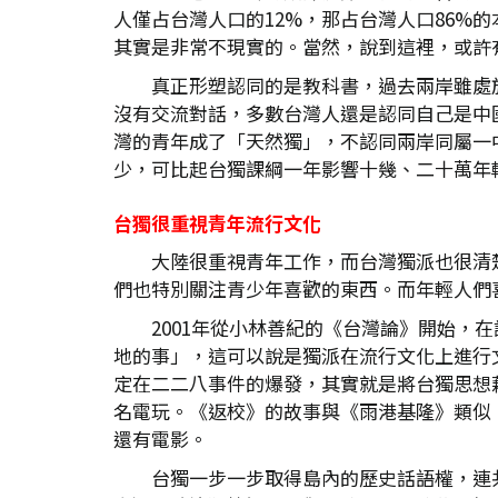
人僅占台灣人口的12%，那占台灣人口86
其實是非常不現實的。當然，說到這裡，或許
真正形塑認同的是教科書，過去兩岸雖處
沒有交流對話，多數台灣人還是認同自己是中
灣的青年成了「天然獨」，不認同兩岸同屬一
少，可比起台獨課綱一年影響十幾、二十萬年
台獨很重視青年流行文化
大陸很重視青年工作，而台灣獨派也很清
們也特別關注青少年喜歡的東西。而年輕人們
2001年從小林善紀的《台灣論》開始
地的事」，這可以說是獨派在流行文化上進行
定在二二八事件的爆發，其實就是將台獨思想藉
名電玩。《返校》的故事與《雨港基隆》類似
還有電影。
台獨一步一步取得島內的歷史話語權，連