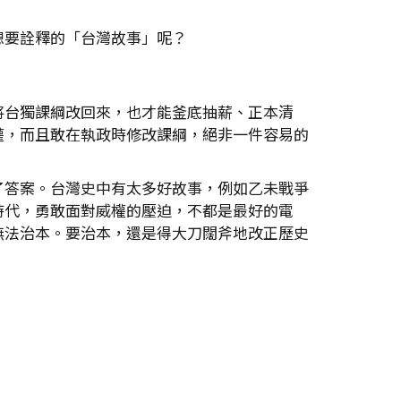
想要詮釋的「台灣故事」呢？
將台獨課綱改回來，也才能釜底抽薪、正本清
權，而且敢在執政時修改課綱，絕非一件容易的
了答案。台灣史中有太多好故事，例如乙未戰爭
時代，勇敢面對威權的壓迫，不都是最好的電
無法治本。要治本，還是得大刀闊斧地改正歷史