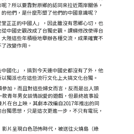
愁呢？所以要靠對原鄉的認同來拉近兩岸關係，
」的他們，是什麼形塑了他們的中國意識呢？
堂堂正正的中國人」，因此雖沒有思鄉心切，也
也從中國史觀改成了台獨史觀。課綱修改使得台
。大陸這些年積極地舉辦各種交流，成果確實不
不了改變作用。
去中國化」，搞到今天連中國史都沒有了外，他
所以獨派也在這些流行文化上大搞文化台獨。
願參加，而且對這些婦女而言，反而是出人頭
一款青年男女談情說愛的遊戲，但最終故事設
片在台上映，其劇本改編自2017年推出的同
輸台獨思想，只是這次更進一步，不只有電玩，
，影片呈現白色恐怖時代，被送往火燒島（綠