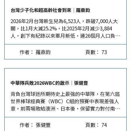
政客們每年必去參拜靖國神社，表明他們對二戰時
台灣少子化和超高齡社會到來│羅鼎鈞
所犯的反人類罪行堅決不懺悔，誓將為軍國主義亡
2026年2月台灣新生兒為6,523人，跌破7,000人大
靈的招魂進行到底。這不意外，如果日本不如此
關，比1月大減25.2%，比2025年2月減少3,884
做，那就不是日本了。 與日本剛好相反，德國通
人，創下有紀錄以來單月新低，連26個月人口負成
過建立如紐倫堡審判紀念館等機構，以展覽、視覺
長。其實，台灣在2025年就已成為聯合國定義的
和教育專案的方式，向民眾系統化地呈現納粹罪行
「超老齡化社會」，即每5個台灣人中就有一位65
與審判過程，加深德國人民對納粹罪行的歷史記
作者： 羅鼎鈞
頁數： 73
歲以上的老人。 台灣曾憑藉人口紅利在二戰後嬰
憶。最近德國還承諾要在柏林再新建一座紀念碑，
兒潮中創造過經濟奇蹟，而2025年全台僅有10.7萬
以紀念二戰時期納粹暴政下的波蘭受害者。 日本
名嬰兒出生，這令人不得不問：當代台灣人不想要
不僅沒有這樣的紀念堂所，反而對具日本軍國主義
孩子，究竟是出於對自由的渴望，還是受環境影
精神象徵、供奉有14名甲級戰犯的靖國神社，每年
中華隊兵敗2026WBC的啟示│張健豐
響，實在生不起孩子？ 數據顯示，30歲以下年輕
春秋兩季或在其他敏感的日子，如日本二戰戰敗
背負台灣球迷所期待史上最強的中華隊，在第六屆
人的月收入中位數略高於3萬元台幣，房租就吞噬
日，都要大張旗鼓地頂禮膜拜、祭典如儀，持續不
世界棒球經典賽（WBC）C組的預賽中表現差強人
了他們收入的一半，建立家庭已成為遙不可及的夢
斷地在亞洲受害人民的傷口上撒鹽。最近日本又將
意。前兩場敗給澳洲、日本後，保留實力對付南
想，因此更不敢生小孩。除非住房公平和工資結構
2026年軍費提高到創紀錄的9兆日圓天價、要修訂
韓，最後命運交到別人手上。台灣本土的職棒聯盟
這兩個核心問題能得到根本性改革，否則任何促進
安保三文件、解禁集體自衛權，發展進攻性武器，
除了要提升球員的球技，還應讓球團、球員、觀眾
生育的補貼都將徒勞無功。 在年輕人沒有足夠資
並叫囂要擁有核武器等一系列打造戰爭國家的舉
作者： 張健豐
頁數： 74
專注於棒球比賽，並積極開展中國大陸的棒球市
金購置住房時，老年人卻淪為房屋的囚徒，無法離
措。 德國最近將歸還波蘭納粹時期掠奪的文物，