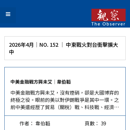
2026年4月｜NO. 152 │ 中東戰火對台衝擊擴大
中
中美金融戰方興未艾│韋伯韜
中美金融戰方興未艾，沒有煙硝，卻是大國博弈的
終極之役。眼前的美以對伊朗戰爭是其中一環。之
前中美還經歷了貿易（關稅）戰、科技戰、經濟
戰、冷戰、韓戰。 1950年的韓戰是熱戰，其慘烈
眾所周知，志願軍數個冰雕連的犧牲令人心痛、敬
作者： 韋伯韜
頁數： 39
佩。當時中美至少打成了平手，長津湖戰役美軍陸