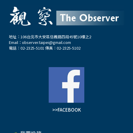
們的尊嚴。這不僅是為了補足勞動缺口，更是為了
便是一個典型案例。該宗教團體以修行與靈性提升
緩解勞保基金瀕臨破產的壓力。…
為名吸引信徒參與，但在團體內部，領袖的權威逐
漸被絕對化。該案中，一名信徒在長時間體罰與精
神壓力下死亡，事後司法調查指出，該團體內部形
成高度服從的權威結構，使成員難以質疑領袖的指
地址：106台北市大安區信義路四段45號10樓之2
Email：
observer.taipei@gmail.com
示。 另一個近年的案例是2025年的「高雄女代書
電話：02-2325-5101 傳真：02-2325-5102
墜樓案」。一名從事代書業30多年的56歲女子在高
雄住處墜樓身亡，家屬事後指控，死者長期受到一
間私人宮廟的影響，在宗教話語與投資承諾的交織
下投入大量資金。家屬表示，該宮廟以「母娘指
示」、「累積福報」等說法，要求死者不斷投資與
借貸，甚至向40多名親友借款，最終累積超過1億
元的債務。據媒體報導，該女子生前留下大量筆
記，指控宮廟負責人長期以宗教權威影響她的判
>>FACEBOOK
斷，使她在心理與財務壓力下陷入困境。…