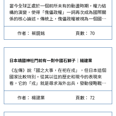
當今全球正處於一個前所未有的動盪時期，權力結
份新協議，允許美軍在「任何合法目的」下使用
蔣萬安接受《中國時報》專訪時，自認「我是台灣
構的演變，使得「傀儡政權」一詞再次成為國際關
ChatGPT。在美國朝伊朗發動空襲的前後幾小時
人，是中華民國國民」。身為美國執業律師，他閃
係的核心論述。傳統上，傀儡政權被視為一個國家
內，這場科技公司與政府之間的角力，已從矽谷的
避或否認中國人身分，因為「我是中國人」屬於單
受到另一個更強大勢力的直接或間接控制，其政府
商業糾紛，演變為一場事關民主、倫理與權力的深
一判斷句，不並列、不補充、不加條件，無前提，
雖然名義上擁有主權，實際上卻必須聽命於幕後操
刻辯論。 AI倫理的拉鋸 這場風波的表面是兩間AI
是高度閉環的句法。在文明涵義上，「我是中國
作者： 蔡鎤銘
頁數： 70
縱者。這種權力不對稱的現象，在現代地緣政治中
公司在面對同一個客戶時，所做出的截然不同選
人」不是單純的國籍或身分標籤，而是歷史共同
演變得更加精確且隱晦，不僅涉及軍事與領土的控
擇。Anthropic選擇堅守它認為不可退讓的倫理底
體、文化承繼者和命運承擔者的自證，這句話的潛
制，更延伸至經濟命脈、技術依賴及代理人戰爭的
線，代價是失去政府合約，甚至面臨公司存亡的威
台詞是：「中國的問題有我的責任」。…
複雜博弈中。 根據GZERO Daily2月18日的文章顯
脅。OpenAI則選擇了一條更具彈性的路線，以遵
日本靖國神社門前有一對中國石獅子│楊建業
示，歐亞集團總裁布雷默（Ian Bremmer）指
守現行法律為前提換取合作，在商業利益與道德聲
《左傳》說「國之大事，在祀在戎」，但日本這個
出，現代傀儡師擅長運用非對稱手段，將脆弱國家
譽之間尋求平衡。兩種路線都有其邏輯，也都留下
國家比較特別。從其以往的歷史和現今的表現來
轉化為實現戰略目標的工具。此外，Drop Site…
了難以消除的疑問。…
看，它的「戎」就是尋求海外出兵，發動侵略戰
爭；它的「祀」就是祭奠侵略戰爭中死去的日本軍
人，以及被國際法庭絞決的甲級戰犯。更特別的
作者： 楊建業
頁數： 72
是，日本祀和戎還呈現了政（軍）教合一的危險趨
勢。據日媒去年底披露，日本自衛隊與靖國神社正
在加速勾連，共同為昔日的侵略戰爭張目。 日本