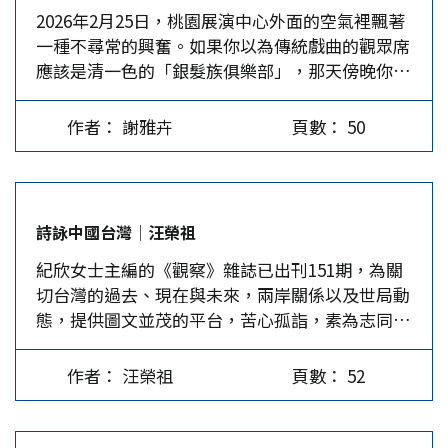
2026年2月25日，桃園展演中心外面的空氣裡飄著
查」，主流民意並不支持兩岸全面對抗；88%主張
一種不尋常的興奮。如果你以為傳統戲曲的觀眾席
兩岸必須維持溝通管道，即使民進黨支持者也有
應該是清一色的「銀髮族俱樂部」，那天傍晚你走
75%認為不能斷絕對話（2022–2024逐年上升）；
進大廳，可能會懷疑是不是誤入哪個當紅偶像的演
71%不贊成台灣支付所謂協防費用，約49%不相信
唱會現場。距離浙江小百花越劇團的《我的大觀
美國會派兵協防台灣。50.3%認為5年內兩岸可能
作者： 謝雅卉
頁數： 50
園》開演還有整整兩個小時，入口處的長龍就已經
開戰，63.9%不願自己或家人上戰場，53.9%認為
摺了好幾道彎。 「你看，這就是陳麗君那個翻身
政府應努力維持兩岸關係，這顯示期待「和平」是
的立牌！」一個紮著馬尾的女孩興奮地拉著同伴，
台灣社會的主流民意。該民調顯示三項結構特徵：
對著陳麗君那幅颯爽的巨型海報一陣狂拍。旁邊站
（一）期待兩岸理性對話高於對抗情緒；（二）民
詩詠中國台灣│汪榮祖
著的則是拿著精緻劇照、正跟朋友爭論「到底是尹
眾對戰爭風險的感知提高，但參戰意願低；（三）
紀欣女士主編的《觀察》雜誌已出刊151期，為關
派唱腔更軟，還是範派更有勁」的老戲迷。這種
對外部安全保證存在懷疑，尤其懷疑美國會介入兩
切台灣的過去、現在與未來，兩岸關係以及世局動
「老少同框、跨代追星」的場面，確實是久違的熱
岸爆發衝突。…
態，提供圖文並茂的平台，苦心孤詣，素為志同道
鬧。整場演出150分鐘，中途居然沒設休息時間，
合者所讚佩。值丙午新春，謹以《詩詠台灣》七古
但全場上千名觀眾沒人捨得起身上廁所。 最燃的
兩首以獻。東寧乃明鄭舊稱，麗島（Formosa）則
一幕發生在陳麗君飾演的賈寶玉登場時。她從舞台
作者： 汪榮祖
頁數： 52
是西方世界對台灣之泛稱。 東寧吟 蒼茫大地華夏
上一躍而下，那個翻身俐落得像是一陣清風，全場
風，島嶼竦峙海之東， 兩岸相望峽百里，舟楫來
先是倒抽一口涼氣，接著那掌聲簡直要把展演中心
往元可通； 先民涉水啓山林，歐陸紅毛竟入侵，
的屋頂掀了。這哪裡是在看戲？簡直是在看「文化