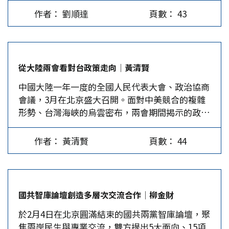
不起的壓力。然而，選民每天看著朝野政黨內部的
後，強力遣返美國境內的外國移民；川普支持阿斯
負荷，倉皇退出阿富汗。而中國2010年的GDP超
作者： 劉順達
頁數： 43
各種撕裂聲，對這場選舉都興趣缺缺。 先說執政
夫拉讓眾多宏國選民相信，如果阿斯夫拉勝選，許
過日本，成為世界第二大經濟體；2025年美國
的民主黨。憲法規定李在明總統不能兼任黨主席，
多移居美國的宏都拉斯人能獲得一定保護，避免被
GDP達30兆美元，中國GDP也有20兆美元，ppp
因此，時有與鄭清來現任黨主席意見不合發生。黨
遣返。在威脅與利誘的交互作用下，宏國多數選民
調整後的GDP已是40兆美元，為美國的1.3倍，這
主席8月改選，鄭清來為了培養自己的人馬，必須
不得不屈從美國的意志，讓阿斯夫拉獲選。 美國
是經濟戰。…
從大陸兩會看對台政策走向│黃清賢
排除李在明暗中指定的人選。二人幾次權力鬥爭，
援助宏都拉斯固然是善盡國際責任的義舉，但受惠
中國大陸一年一度的全國人民代表大會、政治協商
近日親鄭清來的YouTuber名嘴金於俊和MBC記者
者應該是宏都拉斯全體人民，而不是某一政黨，更
會議，3月在北京盛大召開。面對中美競合的複雜
出身的張先生，在節目中爆料，李在明為脫離司法
不該獨厚於特定人士。先進國家向相對貧窮落後的
形勢、台灣海峽的烏雲密布，兩會期間揭示的政府
糾纏，找了現任法務部長向數位高層檢察官施壓，
國家提供援助，是極為普遍的現象，也是一種國際
工作報告、最高人民法院與人民檢察院工作報告、
要他們取消對李在明的起訴案件。 如果此事為
責任。國際經濟合作發展組織早已要求先進國家，
國民經濟和社會發展第十五個五年規劃綱要，以及
真，李在明的罪名不僅不減，反而會增加一項濫用
每年提供GDP的0.7%用於援助落後國家。川普卻
作者： 黃清賢
頁數： 44
通過《民族團結進步促進法》，彰顯大陸的依法治
職權。看到事情擴大，李在明立即出面否認。然
揚言，阿斯夫拉若落敗將削減對宏都拉斯的援助，
國將對兩岸關係進一步適用。 面對如此的走向，
而，張姓記者揚言要進一步爆料，並且反對黨也要
這無異把對外援助當作政治籌碼，不僅失去國際援
台灣應該思考的策略是要繼續依賴美國對抗大陸，
告發李在明。最新民調顯示，李在明的民意支持度
助的本意，更充分顯現無視國際慣例，為所欲為的
還是善用大陸的法律框架，以兩岸同屬中華民族的
仍維持在60%左右。濫用職權情事對地方選舉會有
心態。…
國共智庫論壇創造多層次交流合作│柳金財
思維，依據中華民國憲法的一中法理，構建兩岸和
何影響，目前尚難預測。 就在此時，美韓關係也
於2月4日在北京圓滿結束的國共兩黨智庫論壇，聚
平穩定發展的制度性架構，爭取台灣人民的最大福
發生微妙的變化。川普找來南韓國務總理金敏錫問
焦兩岸民生與專業交流，雙方提出5大面向、15項
祉。 反獨促統的強力法律治理 今年的政府工作報
話，大概想瞭解南韓對川普訪華的立場，並告訴金