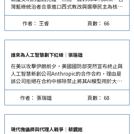
灣藍綠統治者合意進口西式教改與選舉民主為核心
這一制度設計堅持黨的領導、人民主體地位與依法
力提升等維度，實施28項工程。習近平指出：「完
的政客代理制，實現了台灣版的「脫亞入歐」與
治國相統一，讓民主從抽象的價值理念轉化為具體
成十五五經濟社會發展目標任務……不能光看國內
「全盤西化」，中文在島上已經發生異化。 語文
的治理效能，在解決人民群眾急難愁盼問題中達成
生產總值增長，現在增長的是硬實力，追求的是發
作者： 王睿
頁數： 66
差異表現文明差異 中國融合型文明發展模式的生
程序與實質的統一。全國兩會就是凝聚共識的過
展新質生產力。經過不斷轉型升級、提質換代，一
存焦慮是分裂、內耗、外侮，因此偏好整體性、延
程：人大代表和政協委員廣泛收集民意，在兩會上
步一步往上走。」…
續性和責任集中；歐美掠奪型文明發展模式的生存
充分交流、審議、討論，最終達成共識。 民主選
焦慮是權力濫用，因此偏好分權、契約和權利防
舉體現人民民主 從城鄉選舉權比例的調整，到代
誰來為人工智慧劃下紅線│張瑞雄
禦。5000年與500年的文明差異體現在語文差異：
表構成的廣泛覆蓋，中國選舉制度的發展歷程，體
在美以攻擊伊朗前夕，美國國防部突然宣布終止與
中文是獨立語系，是高度整合性、集中性、內斂
現了全過程人民民主的平等性與真實性。新中國成
人工智慧新創公司Anthropic的合作合約，理由是
性，重視結果的語文；英文是屈折語，是高度發散
立以來，選舉法適時修訂，城鄉人口選舉比例從
該公司拒絕在合約中移除禁止將其AI模型用於大規
性、補充性、例外性，重視過程的語文。 中文的
1953年的8：1到1995年4：1，再到2010年1：1的
模國內監控及全自主致命武器的條款。國防部長赫
模塊化組合與整體性思維指向意合，較適合承載集
「同票同權」，以法律形式確立了選舉權的完全平
格塞斯不僅取消了這份價值兩億美元的合約，更進
體主義演化論的家長責任型體制；英文的屈折式變
等。在這一制度框架下，14億多人口通過逐級投
作者： 張瑞雄
頁數： 68
一步將Anthropic列為「供應鏈風險」，下令所有
位與線性式思維指向形合，則適合承載個體主義契
票、自下而上的普遍選舉，構建起完整的民主鏈
與五角大廈有業務往來的企業，必須切斷與
約論的政客代理型體制，這是語文、制度和文明相
條。全國五級人大代表均由民主選舉產生，其中由
Anthropic的一切商業關係。 但只要有錢，什麼生
互形塑的結果，不是偶然，也不是先天。當歐美國
10億多選民直接選出的縣鄉兩級代表占比超過九
意都有人做。OpenAI的執行長奧特曼（Sam
家驚嘆於中國的影響力，造成諸多「中式英文」的
成，夯實了基層治理的民意基礎。…
現代傀儡師與代理人戰爭│蔡鎤銘
Altman）搶在煙硝散去前，與五角大廈敲定了一
現象時，卻不知道「英式中文」在台灣別開生面。