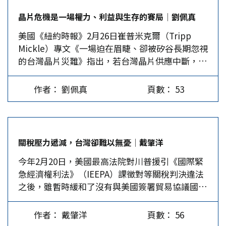
…
版的動作大片」。 小百花這陣風吹了30年 2月25-
晶片危機是一場權力、利益與生存的賽局│劉佩真
28日，這群浙江姑娘在桃園和台北連趕五場，除了
美國《紐約時報》2月26日崔普米克爾（Tripp
《我的大觀園》，還有一場折子戲專場《愛情的花
Mickle）專文《一場迫在眉睫、卻被矽谷長期忽視
園》。開賣當天不少戲迷早早守在電腦前，網速稍
的台灣晶片災難》指出，若台灣晶片供應中斷，將
微慢一點的，只能對著「已售罄」欲哭無淚。這場
造成美國自1930年代經濟大蕭條以來最嚴重的經濟
狂歡不是突如其來的，1993…
危機，屆時美國經濟產出將重挫11%，是2008年金
作者： 劉佩真
頁數： 53
融危機的兩倍。此報導揭開矽谷、華盛頓與台灣之
間，長期以來盤根錯節的晶片依賴困局；隨著地緣
政治風險從隱憂轉為「迫在眉睫」，這場被視為經
濟末日的潛在災難，不僅重新定義美台關係，也迫
關稅壓力遞減，台灣卻難以無憂│戴肇洋
使全球科技供應鏈進入前所未有的轉型期。 晶片
今年2月20日，美國最高法院對川普援引《國際緊
之爭是一場總體戰 一旦發生席捲全球的晶片危
急經濟權利法》（IEEPA）課徵對等關稅判決違法
機，我們將碰到人類歷史上最為錯綜複雜的一場賽
之後，雖暫時緩和了沒有與美國簽署貿易協議國家
局，此不僅是技術研發的競賽，更是一場攸關地緣
的關稅壓力，但川普除了立即援引《1974年貿易
政治版圖、商業利益分配以及國家生存韌性的總體
法》第122條，從2月24日起對全球各國推動為期
戰。 在全球經濟的精密齒輪中，半導體晶片已不
作者： 戴肇洋
頁數： 56
150天的15%臨時進口附加關稅外，還不斷強調將
再僅是冷冰冰的矽片，而是現代文明的原油與大