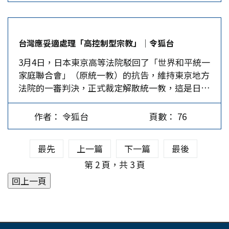
場，把餅做大，提升競爭力。 由美國職業棒球大
開。台灣超過一半的建築屋齡有30年，台北市沒有
包括73份中世紀珍貴的文獻及14世紀聖雅各頭部的
聯盟所舉辦的WBC，因開放該聯盟內包括日本球
電梯的5層以下老舊公寓，約占全市住宅的七成左
雕塑碎片，由此令人聯想到位於日本東京都千代田
星大谷翔平在內的世界頂尖球員來展示球技，故被
右。根據2025年統計數據顯示，許多老年人行動不
區的「靖國神社」，其大鳥居（第一鳥居）與第二
台灣應妥適處理「高控制型宗教」│令狐台
視為堪比世界盃足球賽最高水準的國際比賽。2026
便，長期被困在狹小的公寓裡與世隔絕。這種孤立
鳥居之間（或接近神門處）立有一對中國風格的石
3月4日，日本東京高等法院駁回了「世界和平統一
年3月上旬，第六屆WBC C組的預賽首先在日本東
狀態加速了老年癡呆症和身體機能衰退，最終導致
獅子。這一對石獅子原立於遼寧省海城市的三學
家庭聯合會」（原統一教）的抗告，維持東京地方
京開始。該組有中華台北（Chinese Taipei）、日
孤獨死亡。儘管政府投入不少資金在「長期照護
寺，1895年甲午戰爭期間被日軍掠奪至日本的。它
法院的一審判決，正式裁定解散統一教，這是日本
本、南韓、澳洲、捷克隊，因只取成績最好的兩隊
3.0」計畫上，但照護責任若仍壓在個別家庭或移
只是1894-1937年日本從中國掠奪的15245件文物
首次以民事不法行為為由勒令宗教法人解散。而該
前進美國邁阿密打八強複賽，除了捷克，各隊實力
工的肩上，這場高齡化危機終將成為一場全民的集
之一。…
案的源起是因2022年日本前首相安倍晉三在奈良街
在伯仲之間，競爭可說非常激烈。中華隊雖在本屆
體崩潰。 長期以來，台灣企業習慣了廉價、年輕
作者： 令狐台
頁數： 76
頭演說時遭槍擊身亡，兇手山上徹也事後供稱，母
經典賽史無前例地擊敗南韓隊，贏得喝采，但最終
且耐操的勞動力，但這種剝削模式在2025年已走到
親因長期向統一教捐獻巨額金錢導致家庭破產，他
卻以該組第四名坐收，已連續四屆都在八強複賽前
了盡頭。日本和韓國延長了工作年限，而台灣卻解
最先
上一篇
下一篇
最後
認為安倍與統一教關係密切，因此將怒火轉向安
止步，可見台灣棒球要接軌棒球最高殿堂還有一段
僱大量55歲以上的技術工人，這種剝奪勞動者權利
倍。 日本這項裁決顯示日本社會已正視「高控制
第 2 頁，共 3 頁
路要走。 中華隊的表現不如預期…
的政策，導致人力資源的流失，也造成社會的損
型宗教組織」對社會的危害。可惜，台灣社會對於
失。企業主管必須將工作場所重新設計、把工作時
類似現象的討論仍然相當有限。 台灣宗教控制與
間做靈活安排，提升員工數位化的技能，更必須鼓
悲劇事件 事實上，台灣近年出現過多起與宗教團
勵年輕人建立家庭。另外，中年人應有免於被職場
體相關的重大案件，顯示高控制型宗教結構並非遙
拋棄的威脅，老年人應該被允許繼續工作來維護他
遠的外國問題。2013年震驚社會的「日月明功案」