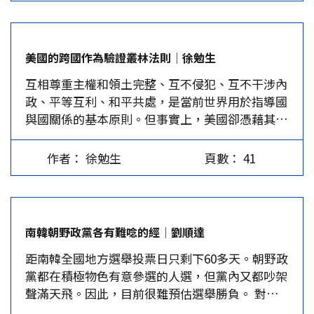
軍第7師從鴨綠江畔惠山鎮，被硬生生擊退回到38
度線，中國人民志願軍第27軍擊潰美軍精銳「北極
熊團」（第7師第31加強團），團長被擊斃，團旗
美國的跨國作為驗證叢林法則│徐勉生
被繳獲。以當時國力之巨大差距，大陸可說完成了
互相尊重主權和領土完整、互不侵犯、互不干涉內
不可能的任務。美國不甘挫折，揚言以原子彈對
政、平等互利、和平共處，是當前世界用於指導國
付，迫使大陸不要褲子也要原子，於1964年原子彈
與國關係的基本原則。但事實上，美國卻憑藉其強
試爆成功、1967年氫彈試爆成功，洲際彈道飛彈也
大的經濟與軍事實力，不斷介入鄰近國家的外交甚
於1980年完成。中美從此具有相互完全毀滅的能
至國內事務，赤裸裸地呈現出國際政治的黑暗面。
力，所以不再有大規模熱戰。 二戰後美國及其盟
作者： 徐勉生
頁數： 41
介入宏都拉斯總統選舉 2025年11月30日，宏都拉
國發動冷戰，至1991年蘇聯解體，時間近半世紀。
斯舉行總統大選，主要候選人有保守派國家黨的阿
冷戰後期，美國想利用中國這個次要敵人，來對付
斯夫拉、自由黨的納斯拉亞，以及執政左翼黨的蒙
主要敵人蘇聯，於是與中國開始交流、建交、拉
卡達。由於新任總統的施政方針會影響宏國與鄰近
攏、入世。中美冷戰於焉不了了之。 經濟戰、科
南韓朝野政黨各有難唸的經│劉順達
或往來密切國家的雙邊關係，相關國家都十分關注
技戰、貿易戰 蘇聯解體後，美國國力一枝獨秀，
距南韓全國地方選舉投票日只剩下60多天。朝野政
此次大選，但都遵守國際慣例，謹言慎行以避免影
認為連歷史都終結了，世界將永遠如此。美軍橫行
黨都在積極物色有意參選的人選，但黨內又都吵架
響選情。然而，美國總統川普卻公然表態大力支持
天下，終於逼出賓拉登，在亞非各地發起不對稱抗
聲滿天飛。因此，目前很難預估選舉勝負。 對於
阿斯夫拉，甚至揚言如果阿斯夫拉落敗，將削減對
爭，其中包括2001年的911事件，美國平民大規模
三大全國性重要選舉之一的地方選舉，朝野都有輸
宏都拉斯的財政援助。 另一方面，川普二度就任
傷亡，捲入長期的反恐戰爭，直至2021年美國不勝