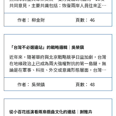
共同意見，主要共識包括：恢復兩岸人員往來正常
告指出，堅決「打擊」台獨分裂勢力，反對外部勢
總理川普與金正恩關係良好。不料，金正恩於3月
化、逐步恢復觀光旅遊、推動海空直航與航線調
力干涉，推動兩岸關係和平發展、推進祖國統一大
14日發射10多枚彈道飛彈，向美國和南韓示威。
整、加強產業合作及永續發展交流，並在「九二共
業。相對於之前政府工作報告指出堅決「反對」台
…
作者： 柳金財
頁數： 46
識、反對台獨」的基礎上，促進兩岸和平發展。
獨，今年已轉為到堅決「打擊」台獨勢力，顯示在
今年恢復召開的國共智庫論壇，創造了兩岸多元議
《反分裂國家法》、刑法、國家安全法等法律下，
題的對話空間，尤其是在當前兩岸政治互信不足、
大陸將對台獨分子及組織進行力度更大的懲戒措
官方對話機制停滯的情勢下，讓兩岸維持了必要的
施。 最高人民法院工作報告指出，貫徹《反分裂
「台灣不必選邊站」的戰略邏輯│吳榮鎭
溝通與合作空間是重要課題。從政治理論中的功能
國家法》，嚴懲台獨頑固分子；對煽動分裂國家、
近年來，隨著華府與北京戰略競爭日益加劇，台灣
主義（functionalism）視角出發，兩岸並非只能
破壞國家統一的李延賀依法定罪判刑。最高人民檢
在地緣政治上已成為兩大強權對抗的第一島鏈。無
在主權與安全議題上對立，而可透過技術性、專業
察院的工作報告則表示，會同最高人民法院、國家
論是在軍事、科技、外交或意識形態層面，台灣都
性與民生性領域的合作，逐步建立跨界連結，進而
安全部等，制定依法懲治台獨頑固分子分裂國家、
被推到兩強政治舞台的戰略前沿。這種情勢使得台
形成緩和兩岸衝突的結構性力量。通常而言，功能
煽動分裂國家犯罪的意見，堅決捍衛國家主權、統
灣社會面臨一個越來越尖銳的問題：台灣是否必須
主義主要是強調從低階政治（low politics）入
一和領土完整。…
作者： 吳榮鎮
頁數： 48
在中美之間選邊站，還是應該採取避險與平衡策
手，累積合作成果，降低高階政治（high
略？ 中國國民黨主席鄭麗文2026年3月3日以
politics）的對抗強度，此為緩解兩岸衝突當下兩
Taiwan Doesn’t Have to…
岸交流應思考的方向。 其一，台灣社會民意結構
為兩岸交流合作及對話提供基礎。近年來多項民調
從小百花巡演看兩岸戲曲文化的連結│謝雅卉
顯示，如2025年《聯合報》「兩岸關係年度大調