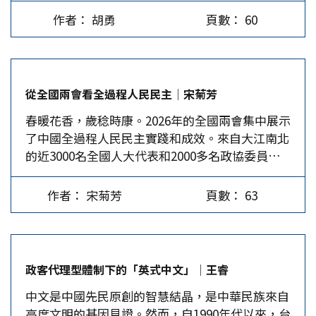
目，其中大陸領導人習近平在「兩會」的行程最具
國際油價短時間內迅速飆升，甚至出現數十年來罕
「301條款」貿易調查。而且，此一調查沒有涉及
作者： 胡勇
頁數： 60
指標意義。 「兩會」期間，習近平先後參加了江
見的漲勢。尤其，伊朗採取封鎖荷姆茲海峽的報復
在此之前美國與許多國家簽署的貿易協議，若特定
蘇代表團審議，看望了參加政協會議的農工黨、九
措施，全球能源供應一時之間，出現嚴重中斷。國
國家希望維持已談妥的貿易協議待遇，美國會考慮
三學社、醫藥衛生界、社會福利和社會保障界委
際油價在短時間內即突破每桶100美元，油價上升
將這些因素納入其範圍。 川普曾在許多公開場合
員，出席了瞭解解放軍和武警部隊代表團的全體會
的影響遠不止能源市場本身。當石油價格飆升，運
宣稱：「他國占盡美國便宜」、「貿易順差國家偷
從全國兩會看全過程人民民主│宋菊芳
議。習近平在上述場合的發言，代表大陸最高層的
輸成本、製造成本與電力成本都可能同步上升，進
走美國民眾工作」，以及他指出：「關稅」在他的
春暖花香，歲稔時康。2026年的全國兩會集中展示
關切，也體現中國式民主的特徵，值得深入解讀。
而推升全球通膨壓力。 對於高度依賴能源進口的
字典中是最美麗的詞彙，同時是達到「讓美國再次
了中國全過程人民民主實踐和成效。來自大江南北
習近平談「十五五」規劃 「制定實施五年規劃是
台灣而言，高油價更可能對經濟成長與民生物價造
偉大」（MAGA）願景的重要政策工具。這表明川
的近3000名全國人大代表和2000多名政協委員彙
國家制度安排，是中國共產黨治國理政的重要經
成雙重壓力。如受國際油價大幅上漲，中油公司按
普始終認為，若能透過與關稅相關的各種法令，不
聚於此，發揚民主、履職盡責、建言獻策。 全國
驗。做好規劃還要推動執行。好規劃和執行力，這
浮動油價機制調整原則，並於3月9日啟動穩定因應
僅能保護本國產業發展，縮減對外貿易赤字，而且
兩會就是中國民主的一張名片，從政府工作報告到
兩條要結合起來。我到中央工作以後，參與了十二
措施，分別調漲汽、柴油價格各5%的幅度。…
可以促進外國企業將生產製造基地移轉至美國，創
作者： 宋菊芳
頁數： 63
人大常委會、政協常委會工作報告，再到最高法、
五到十五五規劃的制定，深有體會。規劃的過程，
造美國更多的就業機會，進而讓美國轉型為非常富
最高檢工作報告，每一個報告都透露著一個關鍵
也是發揚全過程人民民主的過程。」習近平在參加
裕的社會。…
字：全過程人民民主。那麼，什麼是全過程人民民
江蘇代表團審議時，強調了「十五五」規劃的重要
主？ 全過程人民民主是社會主義民主政治的本質
意義。 對於「十五五」規劃，習近平重點關注的
政客代理型體制下的「英式中文」│王睿
屬性，將民主選舉、民主協商、民主決策、民主管
是新質生產力。根據「十五五」規劃綱要草案，未
中文是中國先民原創的智慧結晶，是中華民族來自
理、民主監督五項權利融為一體，使人民當家作主
來五年大陸將圍繞產業基礎能力和競爭力提升、新
高度文明的基因見證。然而，自1990年代以來，台
不僅體現於投票時刻，更落實在日常政治生活中。
產業新賽道培育發展、前沿科技攻關、創新基礎能