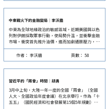
會持續整合與追求公平貿易相關的關稅法令，藉此
腦。從全球半導體產業的核心視角觀察，這場危機
「填補」美國關稅架構，進而達到縮減美國貿易赤
徹底揭開過去30年全球化分工的脆弱表象，也就是
字。 「關稅」在川普經濟政策的構想上，不僅是
長期以來，業界追求極致的效率與規模經濟，形成
中東戰火下的金融變局│李沃牆
縮減美國貿易赤字的重要政策工具，而且是落實
高度集中的供應鏈體系，然而當疫情衝擊、極端氣
中東為全球地緣政治的敏感區域，近期美國與以色
「美國優先」的戰略核心，此乃是川普政府無法同
候與大國博弈交織在一起時，這種脆弱性便如多米
列對伊朗採取軍事行動，使局勢升溫，並衝擊金融
意司法權否定行政權操作關稅的關鍵。果不其然，
諾骨牌般崩潰。對晶片製造商而言，如何在摩爾定
市場。衝突首先推升油價，進而加劇通膨壓力，造
3月10日川普政府再度祭出《1930年關稅法》第
律的極限邊緣投入數以千億計的研發經費，同時在
成股市崩跌，資金流向黃金與美國公債等避險資
337條與《1974年貿易法》第301條，提供國際貿
各國政府轉向保護主義的政策夾縫中求生，成為最
產。 對金融市場而言，戰爭從來不只是軍事或外
易委員會（USITC）與美國貿易代表署（USTR）
緊迫的生存難題。…
作者： 李沃牆
頁數： 58
交問題，更是一場牽動能源供應、資金流向與投資
替代被判決違法的對等關稅法令，以作為落實保護
人心理的連鎖反應。歷史經驗顯示，每當中東衝突
美國廠商智慧財產及追求公平貿易的調查工具。
升溫，金融市場幾乎都會在短期內出現劇烈震盪。
「關稅」是川普最愛的詞彙 其實，最近USITC已
能源命脈牽動油價 在所有金融資產中，油價通常
依據通用汽車（GM）所提出的專利侵權申訴，公
習近平的「兩會」時間│胡勇
是對中東衝突反應最快的市場。中東地區掌握全球
布將針對台灣和中國大陸超過20家汽車零件公司，
3月中上旬，大陸一年一度的全國「兩會」（全國
重要石油產能，而荷姆茲海峽更是全球能源運輸的
啟動「337條款」貿易調查外，還按照最新行政命
人大、全國政協年度會議）在北京舉行。作為「十
關鍵命脈，承載著全球約五分之一的海運原油出
令，針對中國大陸、歐盟、台灣、南韓、日本、印
五五」（國民經濟和社會發展第15個5年規劃）開
口，以及約兩成的液化天然氣運量。一旦市場擔心
度等16個貿易順差夥伴，與製造業結構性產能過剩
局之年的政治盛事，今年的「兩會」格外引人矚
運輸受阻，油價往往立即上升。近期衝突升溫後，
及生產相關的作法、政策等為內容，重新啟動