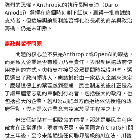
強烈的恐懼。Anthropic的執行長阿莫迪（Dario
Amodei）選擇在這個時刻劃下紅線，贏得一批真誠的
支持者，但這場輿論勝利能否轉化為長期的商業與政治
籌碼，仍是未知數。
憲政與哲學問題
問題的核心並不只是Anthropic或OpenAI的取捨，
而是私人企業是否有權力乃至責任，去限制民選政府使
用技術的方式。奧特曼在接受公眾提問時說得坦率，選
民選出了政府領導人，應該對於由一家私人企業來決定
什麼是道德上的禁區感到憂慮。民主制度的設計正是為
了讓集體意志能約束個別行為者，包括強大的政府，也
包括強大的企業。若AI公司能單方面拒絕依法授權的政
府行動，豈不是以企業意志凌駕於民主程序之上？
但這個論點有一個致命的前提，那就是要民主程序
確實在正常運作。現實情況是，美國國會在ChatGPT問
世三年後，至今未能通過任何聯邦層級的AI立法。川普