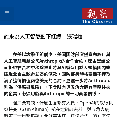
誰來為人工智慧劃下紅線│張瑞雄
在美以攻擊伊朗前夕，美國國防部突然宣布終止與
人工智慧新創公司Anthropic
的合作合約，理由是該公
司拒絕在合約中移除禁止將其AI
模型用於大規模國內監
控及全自主致命武器的條款。國防部長赫格塞斯不僅取
消了這份價值兩億美元的合約，更進一步將Anthropic
列為「供應鏈風險」，下令所有與五角大廈有業務往來
的企業，必須切斷與Anthropic
的一切商業關係。
但只要有錢，什麼生意都有人做。OpenAI的執行長
奧特曼（Sam Altman）搶在煙硝散去前，與五角大廈
敲定了一份新協議，允許美軍在「任何合法目的」下使