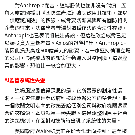
對Anthropic而言，這場勝仗也並非沒有代價。五
角大廈試圖援引《國防生產法》強制徵用其技術，並以
「供應鏈風險」的標籤，威脅要切斷其與所有國防相關
企業的往來。法律學者普遍對這種作法的合法性存疑，
Anthropic也已表明將提出訴訟，但這種政治威脅已足
以讓投資人重新考量。Axios的報導指出，Anthropic可
能因此損失高達600億美元的融資。若一家堅持倫理立場
的公司，最終被政府的報復行動逼入財務困境，這對產
業的影響，恐怕比一紙合約更大。
AI
監管系統性失靈
這場風波最值得深思的是，它所暴露的制度性漏
洞。一位曾任職拜登政府科技政策辦公室的學者說，把
一個攸關文明走向的政策丟給個別公司與政府機關透過
合約來解決，本身就是一種失職。這是說整個民主社會
的決策機制，在面對AI技術時出現了系統性的失靈。
美國政府對AI的態度正在從合作走向控制，甚至接