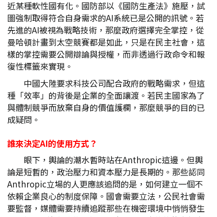
近某種軟性國有化。國防部以《國防生產法》施壓，試
圖強制取得符合自身需求的AI系統已是公開的訊號。若
先進的AI被視為戰略技術，那麼政府選擇完全掌控，從
曼哈頓計畫到太空競賽都是如此，只是在民主社會，這
樣的掌控需要公開辯論與授權，而非透過行政命令和報
復性標籤來實現。
中國大陸要求科技公司配合政府的戰略需求，但這
種「效率」的背後是企業的全面讓渡。若民主國家為了
與體制競爭而放棄自身的價值護欄，那麼競爭的目的已
成疑問。
誰來決定AI
的使用方式？
眼下，輿論的潮水暫時站在Anthropic這邊。但輿
論是短暫的，政治壓力和資本壓力是長期的。那些認同
Anthropic立場的人更應該追問的是，如何建立一個不
依賴企業良心的制度保障。國會需要立法，公民社會需
要監督，媒體需要持續追蹤那些在機密環境中悄悄發生