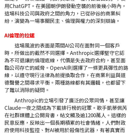
用ChatGPT。在美國朝伊朗發動空襲的前後幾小時內，
這場科技公司與政府之間的角力，已從矽谷的商業糾
紛，演變為一場事關民主、倫理與權力的深刻辯論。
AI
倫理的拉鋸
這場風波的表面是兩間AI公司在面對同一個客戶
時，所做出的截然不同選擇。Anthropic選擇堅守它認
為不可退讓的倫理底線，代價是失去政府合約，甚至面
臨公司存亡的威脅。OpenAI則選擇了一條更具彈性的路
線，以遵守現行法律為前提換取合作，在商業利益與道
德聲譽之間尋求平衡。兩種路線都有其邏輯，也都留下
了難以消除的疑問。
Anthropic的立場引發了廣泛的公眾同情，甚至讓
Claude一夜之間成為下載排行榜的冠軍。歌手凱蒂佩芮
在社群媒體上公開背書，帖文觸及逾1200萬人。這樣的
民意反應，反映出一個長期積累的社會情緒，人們對政
府使用科技監控、對AI被用於殺傷性武器，有著真實而