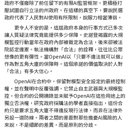
政府不僅廢除了前任留下的有限AI監管框架，更積極打
壓試圖自行立法的州政府。在這樣的真空下，要說民選
政府代表了人民對AI使用有所限制，說服力相當薄弱。
更令人不安的是，這屆政府本身的行事方式已多次
讓人質疑法律究竟能提供多少保障。史諾登揭露的大規
模監控行動當年在政府內部被裁定為合法，後來卻被法
院認定違憲。執法機構對「合法」的詮釋，往往比公眾
想像的更有彈性。當OpenAI以「只要不違法就可以做」
作為對五角大廈的保障時，這個承諾的價值取決於人對
「合法」有多大信心。
OpenAI在合約中，保留對模型安全設定的最終控制
權，並在聲明中反覆強調，它禁止自主武器與大規模監
控。但合約的公開摘錄並未賦予OpenAI在這些用途上的
獨立否決權，研究政府採購法的學者直接指出，這份合
約只是要求五角大廈不得違反現行法律，而非在法律外
另設一道防線。兩者之間的差距對那些擔憂AI風險的人
來說，不是細節的差異，而是原則的分歧。