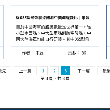
組合讓血糖快速衝高、又快速下滑，精神
和代謝在一早就被拉扯得很辛苦。 日常最
常見、也最容易踩雷的早餐，其實大致落
從055型飛彈驅逐艦看中美海權變化│宋磊
在三種：高糖、高油及高工。它們不一定
目前中國海軍的艦艇數量是世界第一。從
「立刻出事」，但確實容易把人推向「想
小型水面艦、中大型軍艦到航空母艦，中
睡、想吃甜、精神不穩」的循環，長期下
國大陸海軍均能自行研製。其中055型飛彈
來對血糖穩定、代謝與體重管理都不友
驅逐艦是目前噸位最大的驅逐艦，也是中
善。 讓人上午想睡的三大陷阱 一、高糖組
國歷次海上軍演的常客，隨著第一批次逐
合：果醬吐司＋甜奶茶、三合一咖啡。厚
作者： 宋磊
頁數： 86
漸服役成熟，第二批次的建造工程也緊接
片吐司抹上厚厚的果醬，最好還帶果粒，
在後。055型的服役，使得中國海軍與整個
再配一杯甜奶茶或三合一咖啡，這種搭配
亞太情勢發生實質變化。 055型研發背景
非常常見。問題在於「甜上加甜」讓血糖
最先
上一篇
1
2
3
下一篇
最
中國大陸的海軍是目前世界上規模（數
衝得太快。更麻煩的是味覺會被欺騙：因
第 3 頁，共 3 頁
量）最大的海軍。雖然在綜合戰力指標
為果醬太甜，喝甜奶茶時反而覺得「好像
中，外界會認為中國海軍相對缺乏實戰經
沒那麼甜」，於是更容易忽略糖量其實已
驗，聯合作戰的指揮鏈能否發揮實力，仍
經累積很高，結果血糖先衝高、再快速下
有待檢驗。本文認為，中國海軍在實戰經
滑，身體像坐雲霄飛車一樣，精神很容易
驗上的確無法和美軍相比，但在「造艦能
在上午開始掉線。 二、高油組合：油條、