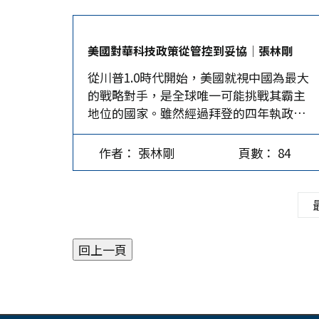
論文發表，揭露了益生菌對人體的重要功
效。 益生菌發展近况 Z世代初期，醫學界
開始重視GM與人體的消化、吸收、排泄、
美國對華科技政策從管控到妥協│張林剛
抵抗發炎、增強免疫力及預防癌症都有直
從川普1.0時代開始，美國就視中國為最大
接的相關性，於是益生菌便由醫學研究，
的戰略對手，是全球唯一可能挑戰其霸主
逐漸進到保健品工業的發展。 GM自2020
地位的國家。雖然經過拜登的四年執政，
年始進入普及期，例如2007年時只有86.5
但美國對華的打壓不僅未減，還進一步以
萬人攝取膳食補充劑，其中並非全部皆屬
意識形態大搞集團對抗，無所不用其極地
益生菌；2012年美國有300萬人服用膳食
作者： 張林剛
頁數： 84
遏制中國發展。到了川普2.0時代，美國以
補充劑，2015年時益生菌已成為美國第四
晶片為關鍵抓手，肆無忌憚地「卡脖
大類經常服用的膳食補充劑；2024年益生
子」，成為中國產業結構升級和科技躍進
菌的全球市場高達814億美元，預計到
的夢魘。 美利用長臂管轄控制晶片 2025年
2028年益生菌全球銷售將超過1200億美
8月29日，美國商務部撤銷在華半導體企業
元。…
授權，使得英特爾、SK海力士、台積電和
三星等，在中國境內使用美國設備和技術
生產晶片，都需報請審批，以符合《出口
管制及外國直接產品規則》（FDPR）。後