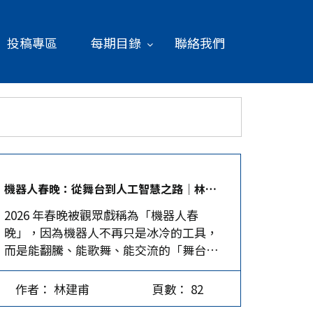
投稿專區
每期目錄
聯絡我們
機器人春晚：從舞台到人工智慧之路│林建甫
2026 年春晚被觀眾戲稱為「機器人春
晚」，因為機器人不再只是冰冷的工具，
而是能翻騰、能歌舞、能交流的「舞台角
色」。這演出展示了中國大陸在硬件強
度、算法迭代、多模態交互與具身大模型
作者： 林建甫
頁數： 82
上的突破，讓觀眾直觀感受到「中國智