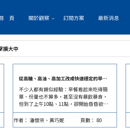
首 頁
關於觀察
訂閱方案
最新消息
衝擊擴大中
從高糖、高油、高加工改成快速穩定的早餐組合│潘懷宗、黃巧妮
不少人都有類似經驗：早餐看起來吃得簡
單、份量也不算多，甚至沒有暴飲暴食，
但到了上午10點、11點，卻開始昏昏欲
睡、注意力下降，還特別想吃甜食。這種
「越吃越沒精神、越吃越想找糖」的狀
作者： 潘懷宗、黃巧妮
頁數： 80
態，很可能不是意志力不夠，而是早餐的