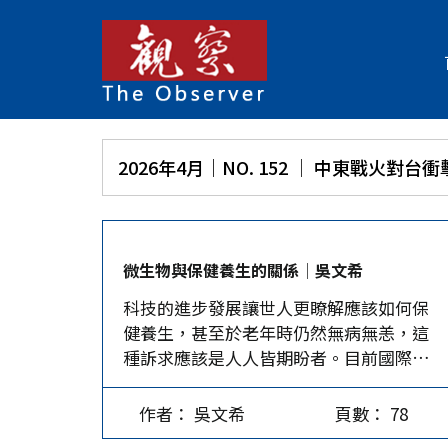
2026年4月｜NO. 152 │ 中東戰火對台
微生物與保健養生的關係│吳文希
科技的進步發展讓世人更瞭解應該如何保
健養生，甚至於老年時仍然無病無恙，這
種訴求應該是人人皆期盼者。目前國際藥
業公司及食品生技大廠致力於生產益生菌
片劑或膠囊，是因為有多篇研究「腸道益
作者： 吳文希
頁數： 78
生菌族群」（gut microbiome，GM）的