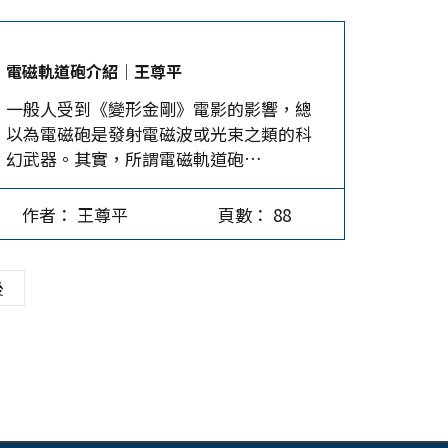
造」的力量。 舞台上的科技盛宴 宇樹科技
的 H1、G1…
電磁軌道砲介紹│王尊平
一般人受到《變形金剛》電影的影響，總
以為電磁砲是發射電磁波或光束之類的科
幻武器。其實，所謂電磁軌道砲
（Railgun，亦稱電磁砲或磁軌砲）仍發射
實體砲彈，只是發射時採用電磁推進，不
作者： 王尊平
頁數： 88
同於傳統火藥推進。此種電磁推進模式也
應用在航艦的電磁彈射系統（EMALS）。
要達到推送砲彈或飛機的程度需要極大動
後
能，因此，如何在瞬間產生足夠電能並穩
定輸送至磁圈裝置，最後以極大動能推送
物體，就成為各國研發電磁砲的主要課
題。 電磁的運作原理 1918年便有專家開始
研究電磁推進的可行性，1980年代也曾有
中東地區的火砲教父試圖研發長程軌道