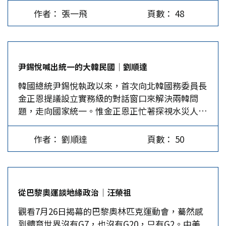
文）。 當筆者看到該論文時，第一個反應是中國
8月15日閣員參拜靖國，韓國就和中國相同，表示
作者： 張一飛
頁數： 48
學者會研究美國政治和選舉，但通常不會在《外交
批判和失望。…
事務》這樣的美國期刊上發表觀點。果然，讀完
後，我發現該論文好幾處都聲明：中國永遠不會干
涉美國選舉，中國政府嚴格地把美國總統選舉視為
尹錫悅喊出統一的大韓民國│劉順達
美國的內政。那麼，《外交事務》為什麼要以尖銳
韓國總統尹錫悅執政以來，首次向北韓國務委員長
的標題發表該論文，並邀請中國智庫對兩位美國總
金正恩提議設立實務級的對話窗口來解決兩韓問
統候選人做評論呢？ 比較川普、拜登對華政策 該
題，走向國家統一。惟金正恩正忙著探視水災人民
論文花了大量篇幅回顧川普政府（2017/1/20-
的情況下，根本無暇回應接受與否。 8月15日是韓
2021/1/19）和拜登政府（2021/1/20-2024/7）的
國光復節79周年紀念日，也是國定假日中排名第一
對華政策及外交政策。對川普的抗中行動描述是詳
作者： 劉順達
頁數： 50
的重要日子，不僅家家戶戶都掛上太極國旗，並且
實的，除了表達中國對川普的反華措施感到不滿
舉國歡騰慶祝。但從韓國憲政史來看，首次出現總
（但中國堅持了下來，這意味川普對中國的貿易戰
統尹錫悅與光復會會長李鍾贊，各自主持一場紀念
並沒有成功），幾乎沒有任何意識形態的評論。
大會，失去了紀念光復節的意義。 尹錫悅在光復
在該論文引言的前兩段，筆者看到編輯的筆跡，它
從巴黎奧運談地緣政治│汪榮祖
節提出統一 光復節一向在韓國受到重視，一方面
寫著「許多國家看到，未來總統賀錦麗和副總統廷
觀看7月26日揭幕的巴黎奧林匹克運動會，驀然感
它是一次朝野團結與和諧的機會，今年特赦了
姆華茲（明尼蘇達州長）領導下的拜登國際主義外
到體育世界沒有G7，也沒有G20，只有G2。中美
1,219人，另一方面也是總統發表重要政策的場
交政策的預期延續，與川普再任總統和他的競選夥