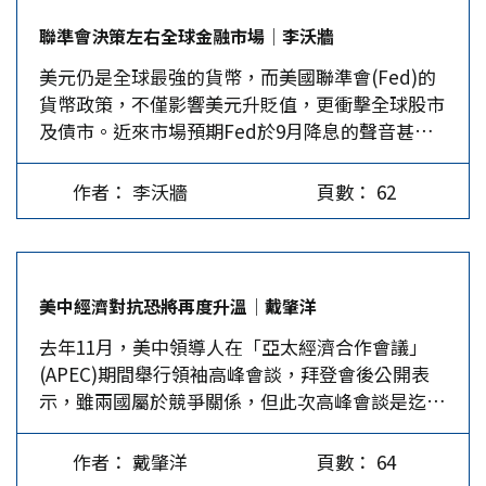
謂「3+3轉型戰略」是指三大新興產業：「電動
的老將李越宏在男子25米手槍速射項目實現金牌零
列參賽，政治因素明顯，至於也不讓白俄羅斯參
聯準會決策左右全球金融市場│李沃牆
車、數位健康、機器人」，再加上三項新技術領
的突破。飛碟項目齊迎拿到男子多向銀牌，創中國
賽，只因親俄得罪，最無道理。藥檢中國選手次數
美元仍是全球最強的貨幣，而美國聯準會(Fed)的
域：「人工智慧、半導體、新世代移動通訊」。這
男子飛碟在奧運會上的最好成績。此外，大陸羽毛
之多數倍於他國選手，也有失公平原則。不過，基
貨幣政策，不僅影響美元升貶值，更衝擊全球股市
是鴻海集團跨世紀的轉型大計，又何嘗不是鄭州的
球隊獲得2金3銀，金牌榜和獎牌榜都位居各隊之
本上還能維護奧林匹克的基本精神，順利進行，和
及債市。近來市場預期Fed於9月降息的聲音甚囂
轉型契機？ 河南具人口及交通等優勢 隨著美國總
首。大陸體操隊雖錯失男子團體、男子全能項目的
平喜樂落幕，小瑕不掩大瑜也。…
塵上，加劇全球市場的波動。 美國是當今世界最
統大選越演越烈，兩黨候選人均高舉美國優先的大
金牌，仍然斬獲2金5銀2銅，保留了體操強國的顏
大的經濟體，約占全球GDP的24%，而成立於
旗，要求製造業回流美國本土，並把部分產能從大
面。…
作者： 李沃牆
頁數： 62
1913年的聯準會（Fed），其貨幣政策更左右全球
陸移出來，但中美科技競賽勢必會加重科技製造業
金融市場。Fed自2022年3月啟動升息循環後迄
的成本，而且新興市場的勞工薪資也不斷上漲，這
今，共升息20碼（5%），目前聯邦基金利率
考驗著「比較優勢」的區位選擇。據路透社報導，
（Fed Funds）在5.25-5.50%，仍處於歷史相對高
富士康在印度，為員工提供食宿並發約200美元的
美中經濟對抗恐將再度升溫│戴肇洋
點。因而Fed何時降息備受全球關注。近期全球股
月薪，而在大陸的招聘廣告顯示，富士康鄭州
去年11月，美中領導人在「亞太經濟合作會議」
市，特別是美股、日股及台股大起大落，均與美國
iPhone生產線工人每個月可賺取400-800美元的薪
(APEC)期間舉行領袖高峰會談，拜登會後公開表
的經濟表現及Fed貨幣政策息息相關。 聯準會決策
資。 富士康財務長黃德才指出，鴻海現在東南
示，雖兩國屬於競爭關係，但此次高峰會談是迄今
三大關鍵因素 經濟成長率、通膨水準與失業率是
亞、歐洲、美洲24個國家，擁有205個基地，所以
為止「最具建設性、最富成效性」的討論，雙方責
影響Fed貨幣決策的三大關鍵因素。首先，就經濟
有調整全球產能的靈活性，滿足不同客戶及生產需
任是促進這種關係的合理化、可控化，進而找出兩
成長率來看，美國商務部公布的數據顯示，美國第
求的能力。如同大陸《經濟日報》指出，要理性看
作者： 戴肇洋
頁數： 64
國共同的利益。可惜，此一讓國際社會期待的共
一季實質國內生產毛額（GDP）年增1.4%，但增
待富士康的進與出，國際產業轉移的本質是市場選