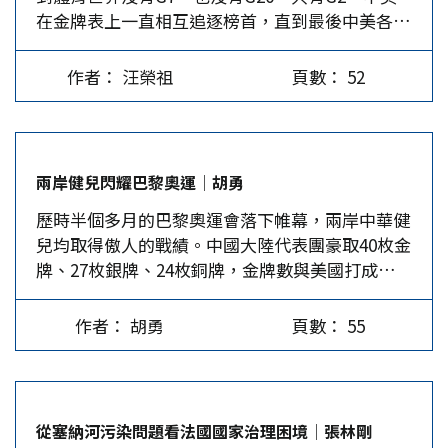
在金牌表上一直相互追逐榜首，直到最後中美各獲
合。所以，是日駐韓使節團等外交人員從不缺席，
伴J.D.萬斯領導下更為孤立主義的作法之間，存在
40塊金牌收官，把歐洲與澳加日韓遠拋在20牌之
外國駐韓媒體特派員也忙著發新聞特稿。 惟打破
著越來越嚴重的分歧」。但在中國看來，川普對中
外。最令人驚訝的是，14億人口的印度金牌掛零。
歷屆總統談話針對日本的傳統，這次尹錫悅發表的
美關係採取對抗性的態度，而拜登雖語調轉變，但
作者： 汪榮祖
頁數： 52
中國大陸在奧運賽場的崛起，折射出它在21世紀的
談話集中在兩韓及統一議題。他提議，南北互設實
更強化了對抗，他增強了國內兩黨和國外盟邦的
全面崛起，成為美國地緣政治上最強的對手。運動
務層次的對話協議組織，條件是不事先設定議題，
「抗中」共識。…
場上的競勝與地緣政治競逐雖有相同處，但也有不
可自由討論有關經濟合作、人員交流、文化交流及
相同處。 中美奧運金牌的競逐 中國人在1984年北
災難、氣候變化等。希望能早日得到金正恩的回
兩岸健兒閃耀巴黎奧運│胡勇
京首次回到奧運前，沒有得過奧運金牌，台灣的楊
覆。尹錫悅還責成統一部9月首度舉行「國際朝鮮
歷時半個多月的巴黎奧運會落下帷幕，兩岸中華健
傳廣很有希望得十項全能金牌，可惜以些微積分飲
半島論壇」，邀請國內外學者專家出席。…
兒均取得傲人的戰績。中國大陸代表團豪取40枚金
恨，獲得銀牌，已屬難能可貴。中國大陸首次參賽
牌、27枚銀牌、24枚銅牌，金牌數與美國打成平
在洛杉磯一舉破金，贏得15塊金牌，李寧的體操與
手，領先第三名日本整整20枚金牌，獎牌總數僅次
女排尤其令世人驚艷。除了在1988年首爾奧運只獲
於美國，取得夏季奧運會境外參賽歷史最好成績。
5塊金牌外，中國此後從10塊、20塊、30塊，到
作者： 胡勇
頁數： 55
除了爭金奪銀，大陸2000後運動員也向全世界展現
2008年北京奧運藉地主之利贏得48塊金牌，超過
了中國新一代年輕人別樣的風采。 以「中華台
美國的36塊。之後兩屆美國的金牌多於中國，上一
北」名義出戰的台灣選手斬獲2枚金牌和5枚銅牌，
届2021年東京奧運，中國僅以一塊之差輸給美國。
同樣令國人驕傲，返台後在「英雄大遊行」上也享
這次巴黎奧運金牌榜，美國最後因女籃以一分贏過
從塞納河污染問題看法國國家治理困境│張林剛
受了民眾的歡呼。儘管在兩岸關係緊張的背景下，
法國，得與中國金牌以40-40並肩，美國僅能以獎