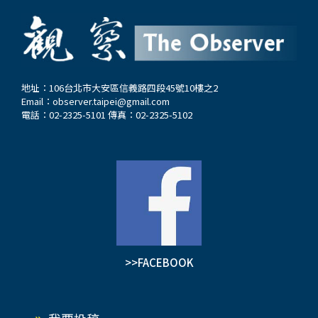
當時史料搜集困難而產生之瑕，並不能掩其全體之
站約20分鐘公車車程，距宜蘭市約30公里；位在日
瑜。 復台：臺灣者中國之土地也 連橫為彰顯「臺
據後所稱洋寮鼻西側，東側是台灣極東之點的三貂
灣者中國之土地也」，《臺灣通史》於《紀》首立
角。由於該社區的卯澳灣沒有海流問題，周遭又有
《開闢紀》，《列傳》首立《顏鄭列傳》，述說國
漂亮的岩石景觀與珊瑚生態，除了能玩「獨木
人開闢之功。…
舟」，也能浮潛、釣魚，感受漁村風貌，是許多人
地址：106台北市大安區信義路四段45號10樓之2
Email：
observer.taipei@gmail.com
心目中的秘境。2012年卯澳灣設立貢寮水產動植物
電話：02-2325-5101 傳真：02-2325-5102
繁殖保育區，管制九孔、海膽、龍蝦、石花菜的採
捕，並在灣旁設海洋資源復育園區，提供小學至大
學各階段的校外觀摩與教學，以讓莘莘學子感受人
與自然的距離，思考環境與個人的關係。 2017年
當局原要在此設立遊艇港專用區，後因當地民意反
彈喊卡，百年石頭屋、捕魚文化獲得保留；而近年
獲得生態保育，提供村落飲水、灌溉的三條溪流也
逃過「地下涵洞化」的命運。…
>>FACEBOOK