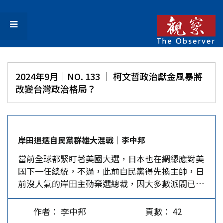
2024年9月｜NO. 133 │ 柯文哲政治獻金風暴將
改變台灣政治格局？
岸田退選自民黨群雄大混戰│李中邦
當前全球都緊盯著美國大選，日本也在綢繆應對美
國下一任總統，不過，此前自民黨得先換主帥，日
前沒人氣的岸田主動棄選總裁，因大多數派閥已解
散，有別於該黨傳統的競爭態勢，偏偏這次角逐者
眾，應會是一場混戰。 民調低迷許久、政權運作
作者： 李中邦
頁數： 42
沉悶的日本首相岸田文雄，8月14日在官邸宣布不