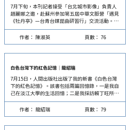
7月下旬，本刊記者接受「台北城市影像」負責人
陸續聘請旅居葡萄牙的僑領周洪澤、旅居法屬圭亞
時間內將餐包加熱，方便食用。餐包內容物則有各
趙麗娜之邀，赴蘇州參加第五屆中華文脈營「遇見
那的僑領郭勝華等為華僑委員。1999年10月，浙
種口味的主食配菜，如白米飯、牛肉飯、雞肉飯
《牡丹亭》—台青台媒崑曲研習行」交流活動。一
江省政協港澳華僑委邀請我和旅居德國的吳朝平、
等，提供人員更美味的戰地食物。另外還研發出專
行20餘人除在昆曲傳習所探尋昆曲今昔，還在常熟
旅居比利時的夏庭元等歐美18位僑領，為該省政協
用餐車，可一次提供50人用餐。 美軍的備便即食
「兩岸書院」唱響《月琴》，深刻感受了江南與台
列席委員。2000年後，浙江作為僑務大省，通過引
口糧（MRE）…
作者： 陳淑英
頁數： 76
灣共通的生活美感。記者也利用活動閒暇訪問了趙
進來，走出去的方式，積極引進海外資訊，傾聽僑
麗娜。 文青來台竟變成女漢子 趙麗娜，江蘇常熟
胞呼聲，為該省改革開放注入了動力。 作為新
人，是作家、策展人，也是集編導製作於一身的紀
兵，省政協組織我們聆聽《政協常委會工作報
錄片出品人。她的散文詩歌小說散見海內外報刊、
告》、《提案工作報告》、《省政府工作報告》，
白色台灣下的紅色記憶│龍紹瑞
在兩岸開設的專欄一寫數十年，著作《泡泡文人泡
並參加討論，聽取提案典型發言，還組織我們到有
7月15日，人間出版社出版了我的新書《白色台灣
泡茶》入選2007年香港書展、《水邊的繪事微言》
關單位考察，使我們深刻體會到政協在參政議政、
下的紅色記憶》。該書包括兩篇回憶錄，一是我自
獲得2011年「兩岸最美的書」殊榮。後來因碩士課
反映社情民意等方面有著十分重要的作用。我們感
己在淡江大學的生活回憶；二是我採訪賴丁旺所做
程研究台灣日據時期台灣現代文學，開始涉足兩岸
受到中國的人大和政協，類似於西方的眾議院和參
的口述歷史。 猶記得十多年前，毛鑄倫教授曾建
文化交流領域。過去20年來，她分別在台灣、常熟
議院（有些國家稱為上院和下院），事關重大，職
議我把1974-1978年在淡江大學就讀的往事寫下
兩地設置書院、主辦中華文脈營，近年更積極地將
責光榮。 2002年3月3日，我應邀參加全國政協第
作者： 龍紹瑞
頁數： 79
來，我開始動筆，終於寫下〈淡江往事－1970年代
文字轉換為影像，做大量的田野調查，拍攝紀錄片
九屆五次會議，海外17位代表和部長們一起坐在前
左翼思想在台灣的復歸〉。 1970年代現在被一些
和微電影。 趙麗娜每每拿出來的作品、策劃的活
排。雖然我是列席，但享受與正式委員同等待遇，
人稱為「台灣文藝復興時期」，因為當時台灣的政
動，總是叫人在心裡忍不住說：「她又寫作又出
拿到的檔提案共四疊，足足有50公分高。那時我年