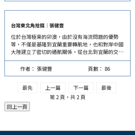
列傳六十，共三十六卷，八十八篇。其主旨在發揚
導，做了些社會實踐。本書一部分就是記錄他們的
民族情神，闡發「民為邦本」之義；故舉凡我民族
過往。 有關〈賴丁旺回憶錄－無辜受難者賴丁旺
開發臺灣篳路藍縷之功，抵抗異族犧牲奮鬥之烈，
的非凡人生，國民黨監獄培育的共產黨人〉，是我
台灣東北角拾掇│張健豐
及有關民生之豐嗇、民德隆污與禮樂兵刑之制，均
在2008年採訪他的口述歷史。賴丁旺是台南鄉下的
位於台灣極東的卯澳，由於沒有海流問題的優勢
詳加論列，並以經世致用之精神貫穿全書。 《臺
貧苦農民，生長於日本殖民時期，台灣光復時他18
等，不僅是基隆到宜蘭重要轉航地，也和對岸中國
灣通史》參考史料，有連橫自己尋訪者，有前人著
歲，22歲因冤案在綠島坐牢10年。32歲出獄後，
大陸建立了密切的通航關係。從台北到宜蘭的交
述，亦有清史館之檔案，然而時當「改隸之際」，
在社會底層艱難地生活；1987年解嚴時他將近60
通，從嶐嶺、草嶺古道到鐵路隧道的開闢。宜蘭頭
兵馬倥傯，政府檔案都已散佚，私家收藏，更半付
歲。賴丁旺晚年積極參與社會、政治活動，加入了
城沿海的石城、大溪、外澳也因鐵路受惠，更增添
祝融。尤其前人著述存著寥寥，以《臺灣府志》為
勞動黨、中國統一聯盟、政治受難人互助會。…
作者： 張健豐
頁數： 86
了當地人文風貌。 台灣東北角海岸，除了今基
例，通行者唯余文儀《乾隆續修臺灣府志》一種而
隆、新北市的瑞芳、貢寮，還包括宜蘭縣大里、大
已；清史館藏亦不過有關臺灣建省檔案而已。由於
最先
上一篇
下一篇
最後
溪海岸及頭城濱海。從清嘉慶17年（1812）噶瑪
史料之限制，遂使書中難免有謬誤之處，廈門大學
蘭廳成立，到升格後的宜蘭縣，其範圍一度涵蓋了
第 2 頁，共 2 頁
臺灣研究院副院長鄧孔昭教授已為此撰作《〈臺灣
貢寮的福隆、卯澳一帶。日據後，該兩地從宜蘭縣
通史〉辨誤》（台北：自立晚報，1991），最近廈
劃出，造成今宜蘭縣頭城鎮石城里接壤新北市貢寮
門大學陳支平教授又主編六卷本《臺灣通史》，由
區的福連里。1984年，東北角海岸成立了東北角暨
陳啟鐘教授主筆第二卷《明鄭時期》總鄭氏治台史
宜蘭海岸國家風景區。 東北角上的秘境─卯澳 今
之大成。連橫《臺灣通史》成於百年之前，受限於
貢寮福連里的「卯澳社區」，離宜蘭線鐵路福隆車