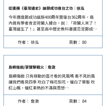
治、社會、文化發生劇烈變動。在國際上，1971年
版，還策展、拍紀錄片，怎麼常熟一個文藝女青
輕，精力充沛，晚上都看到深夜二點，使我充分瞭
從連橫《臺灣通史》論鄭成功復台之功│徐泓
10月25日聯合國大會通過第2758號決議，國府成
年，來台灣後竟然變成女漢子了！」 寫而優投入
解了國家的大政方針，和改革開放的重大舉措，以
今年適逢鄭成功誕辰400周年暨復台362周年，島
為非法政權；在島內，蔣介石自知生命即將結束，
影像創作…
及全國上下為實現中華民族偉大復興而努力的精神
內竟有學者肯定荷蘭人據台，說：「荷蘭人來了！
想把權力轉移給蔣經國，後者勢必要對台灣本土地
面貌。列席代表除了可各自提出建議外，我們還形
臺灣誕生了！」甚至高中歷史教科書還否定鄭成功
方派系做出妥協。當年我和淡江的同學都能感覺到
成了二個集體提案：一是要求全國政協恢復華僑階
是「復台民族英雄」，撻伐他是「入侵者」。值此
台灣即將有大變動。果然，台灣當局進行了一系列
別提案；二是建立兩岸和平統一基金會。 2003年
歷史是非混淆之際，重讀百年之前，連橫雅堂先生
鎮壓（文星雜誌及大學雜誌被關、台大發生哲學系
浙江省政協第九屆第一次會議召開，我被聘為委
作者： 徐泓
頁數： 80
著述的《臺灣通史》，其意義極為重大。 當連橫
事件），全省各個大學都安靜下來，但淡江大學卻
員，也是海外30多位列席委員中唯一被聘的委員。
之世，日寇占據臺灣，推行「皇民化運動」，欲使
發生了幾件引人注目的事件，其中包括鄉土文學論
時任浙江省委書記的習近平，率領省四套班子，親
臺灣同胞循化於日本習俗。連橫致力於保存民族正
戰、李雙澤推動民歌，以及1977年發生的「台灣人
切接見港澳華僑委員，聽取委員代表發言，並做最
氣，使臺灣同胞牢記「臺灣之人，中國人也。」臺
民解放陣線」案。 其實，當年在淡江大學發生的
後的總結指導發言。我有機會代表華僑委員發言，
島嶼傷痂/掌聲擊戰火│詹澈
灣三百年來歷史，乃我漢民族之移民開拓史，非日
一系列事件，其規模還不能稱之為「學生運動」，
現在回憶起來依然激動。…
島嶼傷痂 只有移動的雲才看的見風嗎 看不見的風
寇得而拒之，乃當時之急務。臺灣舊有史書，多已
只能說是「對國民黨戒嚴體制不順服的一些人所進
讓我們看見四季 吹白了梅花梨花，催白了華髮 吹
散佚，其存者又多謬誤粗漏，甚至有乖民族大義
行的反抗活動」，參與者包括兩種人。一是王津平
紅山楓，催紅漸熟的不滿與思想…
者。因此，一部國人自撰之新臺灣史極其需要。連
老師，年輕的他從美國帶回來一些保釣運動、社會
橫先生乃秉其先人之懿德與其幼時之志，「昭告神
主義、台灣歷史的資訊，影響了一些學生。二是淡
明，發誓述作」，以十年功夫，於1918年撰成《臺
江的時事研習社，前後任社長是宋東文和蔡裕榮。
作者： 詹澈
頁數： 84
灣通史》。體例仿《史記》，為紀四，志二十四，
該學生社團除自我學習外，也接受了王老師的指