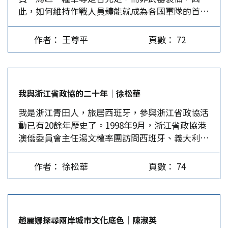
此，如何維持作戰人員體能就成為各國軍隊的首要
課題。燒餅是明代發明的軍隊口糧。近代戰爭如滑
鐵盧之役，法國軍隊面臨寒冬和缺糧的難題，最後
作者： 王尊平
頁數： 72
大敗而歸。放眼未來，無論戰爭型態如何改變，作
戰人員仍需即時補充飲食，以維持良好的身體機
能。 台灣軍隊的野戰口糧 在台灣，軍隊的野戰口
糧過去普遍以脫水餅乾、牛肉乾、薑糖和巧克力等
我與浙江省政協的二十年│徐松華
袋裝產品為主。因攜帶方便，口味尚佳，也常常成
我是浙江青田人，旅居西班牙，參與浙江省政協活
為服役官士兵難忘的回憶。不過，戰場上的變化瞬
動已有20餘年歷史了。1998年9月，浙江省政協港
息萬變，要因應各種作戰方式，人員體能也必須妥
澳僑委員會主任湯文權率團訪問西班牙、義大利、
善考量。因此，尚可充飢的野戰口糧，營養補充就
法國、德國，並舉辦《可愛的祖國》圖片展覽。我
嫌不足。作者服役期間，由於小蜜蜂盛行，戰備演
當時擔任西班牙華僑華人協會副會長兼秘書長，負
習時往往會有泡麵、黑輪、大腸包小腸和雞排等副
作者： 徐松華
頁數： 74
責這項工作。開幕那天，中國駐西班牙大使湯永貴
食品可供選擇。 近來供應單位逐步研發出新款野
率官員出席，熱鬧非凡。事後，我又組織了各中文
戰口糧和即食餐包。野戰口糧方面，除前述產品
學校學生參觀學習。 浙江省政協是大陸對外開放
外，另有肉罐頭、水果罐頭、豬肉乾、各種口味餅
走在最前列的單位，早在1995年就聘請了法國僑領
乾、高熱量巧克力花生棒，高熱量硬糖等產品。即
趙麗娜探尋兩岸城市文化底色│陳淑英
韓天進、荷蘭僑領胡志光為省政協華僑委員，後又
食餐包方面，利用生石灰遇水生熱的原理，可在短