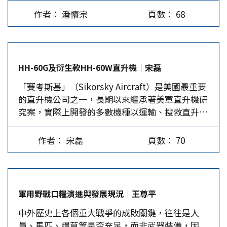
文，證實木糖醇(Xylitol)與心臟病和中風等心血管
從美國控訴中國的思維加以觀察，除了指其採取智
作者： 潘懷宗
頁數： 68
疾病有關連性。 木糖醇是無糖口香糖、糖果、烘
慧財產的侵犯，科技型高端領域透過政策指導介
焙食品、糖尿病友善產品和口腔護理產品（如牙膏
入，對已開發國家造成不公平競爭外，同時挾著政
等）常見的低熱量甜味劑。…
府補貼，傳統型成熟產業採取低價行銷席捲全球，
對開發中國家產生不合理損害。換言之，美國在批
HH-60G及衍生款HH-60W直升機│宋磊
判中國採取侵略性手段或掠奪性(predatory)作法
「賽考斯基」（Sikorsky Aircraft）是美國最重要
的同時，將其偏離市場自由競爭的行為形容是「中
的直升機公司之一，長期以來繼承著美軍直升機研
國衝擊2.0」(China…
究案，實際上開發的多數機種以運輸、搜救直升機
為主，HH-60G鋪路鷹（Pave Hawk）直升機為舊
款的搜救機種，新款為HH-60W快樂綠巨人二式
作者： 宋磊
頁數： 70
（Jolly Green II）直升機，肩負著美軍空中運
輸、傷患後送、戰場搜救等任務。…
軍用野戰口糧演進與發展現況│王尊平
中外歷史上各個重大戰爭的成敗關鍵，往往是人
員、馬匹、糧草等是否充足，而非武器裝備，因