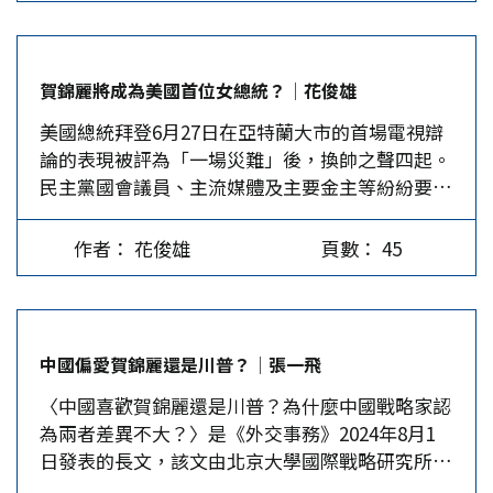
參加9月舉行的自民黨總裁選舉，意味著一旦選出
自民黨新總裁後，他將立刻辭去首相職務。岸田
說，這次總裁選舉必須向國民展現一個變革、嶄新
賀錦麗將成為美國首位女總統？│花俊雄
的自民黨，選舉透明、公開，坦率論戰，而第一步
美國總統拜登6月27日在亞特蘭大市的首場電視辯
是我的退出。 針對鄰國著力擴張武備 岸田在任天
論的表現被評為「一場災難」後，換帥之聲四起。
數在戰後首相中名列第8位，比那些任期1-2年，甚
民主黨國會議員、主流媒體及主要金主等紛紛要求
至僅幾個月的雖好一些，但政績平平、顧此失彼，
拜登退選，將火炬傳給下一代。在堅拒逾三周後，
會走到這一步，早就有跡可循。 2021年10月成立
拜登終於7月21日宣布退選，並推薦副總統卡瑪拉
的岸田內閣，順應現實的變化做了許多政策調整。
作者： 花俊雄
頁數： 45
哈里斯(Kamala Harris)，中文名賀錦麗接棒。 現
著力最大的就是，為因應國安環境，決定從2023年
年59歲的哈里斯生於1964年，父親是牙買加移
度起的5年間，將防衛費提升逾1.5倍；防衛上，允
民，曾任史坦福大學經濟學教授。母親為印度裔，
許可以擁有攻擊敵方基地的能力，這是國安政策很
是乳癌醫學家。 賀錦麗的成長及從政背景 哈里斯
大的轉變。這對大多數東北亞的鄰國是不樂見的。
中國偏愛賀錦麗還是川普？│張一飛
在加州奧克蘭市長大，1986年畢業於華盛頓特區歷
外交上，更緊密貼近美國，改善了因朝鮮徵用工問
〈中國喜歡賀錦麗還是川普？為什麼中國戰略家認
史悠久的霍華德大學（Howard…
題而惡化的日韓關係，成功與韓國總統尹錫悅建立
為兩者差異不大？〉是《外交事務》2024年8月1
信賴關係，這是他運氣好，剛巧遇到一樣極端親美
日發表的長文，該文由北京大學國際戰略研究所所
的尹，如果韓國換成較左的民主黨執政，情形會改
長王緝思、研究員胡然、趙建偉所撰寫（下稱該論
觀，何況日韓仇怨根深蒂固，隨時有齟齬，像這次