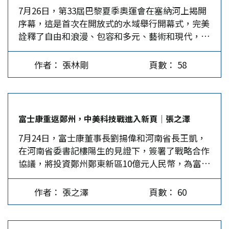
7月26日，第33屆巴黎夏季奧運會在塞納河上揭開
不乏有心人士利用場外風波大作文章，但兩岸選手
牌總數第一自我安慰。若中國亦自以為是，加上香
序幕，這是首次在開放式的水域舉行開幕式，完美
惺惺相惜，共同閃耀巴黎奧運。 大陸代表隊全面
港的兩塊金牌，而香港早已是中國的一部分，得金
詮釋了自由和浪漫、包容和多元、藝術和現代，上
開花 巴黎奧運會中國大陸代表團奪取的40枚金牌
牌時唱的也是「義勇軍進行曲」，再加上中華台北
演了一場「流動的盛宴」。令人尷尬的是，7月中
中，六大傳統優勢項目—跳水、乒乓球、舉重、射
的兩金，則已超過美國四金之多。未料法國電視台
旬巴黎市政府宣布塞納河水質達到可以游泳的衛生
擊、羽毛球、體操—共斬獲27枚金牌，占大陸金牌
居然亦將中國隊一大兩小，列為44面金牌，高居榜
作者： 張林剛
頁數： 58
標準，但體育界對該河是否適合比賽一直猜疑重
總數的67.5%。其中，有「夢之隊」之稱的中國跳
首，公布於世。此外，中國隊還有打破世界紀錄的
重。果不其然，7月28日因塞納河水質不達標，巴
水隊創造了奧運會包攬8金的紀錄。大陸乒乓球隊
成果如游泳，以及突破美國擅長項目的大收穫如網
黎奧運會主辦單位和世界鐵人三項總會取消了首次
同樣囊括了該項目的全部5枚金牌，五次將五星紅
球。中美兩國顯然已並肩成為體育的兩大超級王
游泳練習。 8月4日比利時奧會宣布，該國女選手
旗升起、《義勇軍進行曲》奏響。最值得一提的
國。 在奧運場上競技，只有一人或一團可以獲得
富士康重返鄭州，中美科技戰進入新頁│張之澤
蜜雪兒(Claire Michel)因參加在塞納河舉辦的鐵人
是，「莎頭」組合（孫穎莎和王楚欽）擊敗朝鮮
金牌，剩下的只有銀牌和銅牌，勝出的僅僅是相對
7月24日，富士康董事長劉揚偉和河南省長王凱，
三項後生病，不得不退出比賽。挪威和瑞士奧運代
「黑馬」搭檔李正植/金琴英，為中國隊贏得隊史
少數的運動員。賽場基本上有公正的裁判，勝者得
在河南省委書記樓陽生的見證下，簽署了戰略合作
表團也出現類似狀況。 塞納河污染嚴重 作為巴黎
上首枚奧運混雙金牌。 中國舉重「力量天團」6人
到肯定，輸者服輸。奧林匹克的精神重視公平競
協議，將投資鄭州鄭東新區10億元人民幣，為富士
的標誌，塞納河(Seine…
參賽，斬獲5金，其中李發彬、侯志慧、李雯雯實
爭、鞏固友誼、提倡寬容，以及期盼世界和平。絕
康在大陸實施「3+3轉型戰略」，建設七大中心新
現強勢衛冕，羅詩芳、劉煥華首登榮耀之巔。特別
大部分的運動員雖無獎而返，但也不能說是輸家，
事業總部大樓，一個月內將招收5萬名員工。 這是
是劉煥華奪得中國男舉在100公斤以上級別的奧運
因能參與已是體壇健兒，赴會共襄盛舉，增進友
作者： 張之澤
頁數： 60
中美爆發科技戰後的一大轉折，重挫了美國拜登政
首金。本屆奧運會射擊項目共設15個小項，大陸神
誼，絕非一無所獲。但以國家名義參賽，列國競
府推動的「友岸外包」政策，而中國大陸展現的勞
射手們在步手槍、飛碟賽場獲得5金2銀3銅，創造
逐，難免受到政治的干擾，如美、蘇曾相互杯葛奧
力市場深度和強度，讓富士康不得不重新布局。所
奧運會參賽史上最好成績。在這當中，三戰奧運會
運，今年拒絕好戰的俄羅斯參賽，而讓好戰的以色