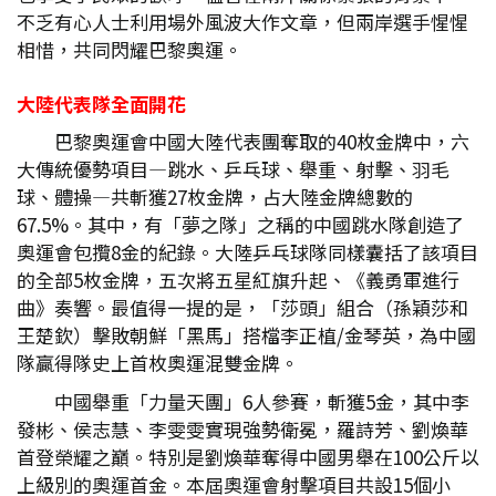
不乏有心人士利用場外風波大作文章，但兩岸選手惺惺
相惜，共同閃耀巴黎奧運。
大陸代表隊全面開花
巴黎奧運會中國大陸代表團奪取的40枚金牌中，六
大傳統優勢項目—跳水、乒乓球、舉重、射擊、羽毛
球、體操—共斬獲27枚金牌，占大陸金牌總數的
67.5%。其中，有「夢之隊」之稱的中國跳水隊創造了
奧運會包攬8金的紀錄。大陸乒乓球隊同樣囊括了該項目
的全部5枚金牌，五次將五星紅旗升起、《義勇軍進行
曲》奏響。最值得一提的是，「莎頭」組合（孫穎莎和
王楚欽）擊敗朝鮮「黑馬」搭檔李正植/金琴英，為中國
隊贏得隊史上首枚奧運混雙金牌。
中國舉重「力量天團」6人參賽，斬獲5金，其中李
發彬、侯志慧、李雯雯實現強勢衛冕，羅詩芳、劉煥華
首登榮耀之巔。特別是劉煥華奪得中國男舉在100公斤以
上級別的奧運首金。本屆奧運會射擊項目共設15個小