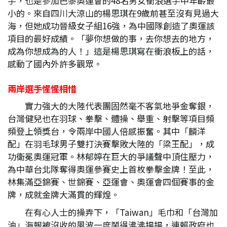
手，也是參加巴黎奧運會的48名男女衝浪選手中年齡最
小的。來自四川大涼山的楊思琪在9歲前甚至沒有見過大
海，但她成功晉級女子組16強，為中國隊創造了奧運該
項目的最好成績。「夢你想做的事，去你想去的地方，
成為你想成為的人！」這是楊思琪寫在衝浪板上的話，
感動了國內外許多觀眾。
兩岸選手惺惺相惜
實力強大的大陸代表團固然毫不客氣地爭金奪銀，
台灣健兒也在羽球、拳擊、體操、舉重、射擊等項目頻
頻登上領獎台，令兩岸中國人倍感振奮。其中「麟洋
配」在羽毛球男子雙打決賽擊敗大陸的「梁王配」，成
功衛冕奧運冠軍。林郁婷在巨大的爭議聲中頂住壓力，
為中華台北隊奪得奧運參賽史上首枚拳擊金牌！至此，
林集滿亞錦賽、世錦賽、亞運會、奧運會四個賽事的金
牌，成就金牌大滿貫的輝煌。
在有心人士的操弄下，「Taiwan」毛巾和「台灣加
油」海報被沒收的風波一度鬧得沸沸揚揚，連賴政府也