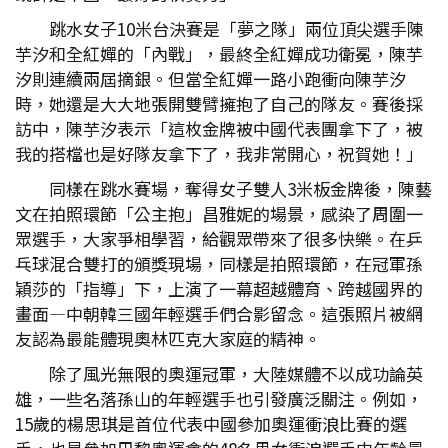
跳水女子10米台決賽是「夢之隊」兩位頂尖選手陳
芋汐和全紅嬋的「內戰」，最終全紅嬋成功衛冕，陳芋
汐則連續兩屆摘銀。但當全紅嬋一路小跑衝向陳芋汐
時，她還是大大地張開雙臂擁抱了自己的隊友。賽後採
訪中，陳芋汐表示「這枚金牌被中國代表團拿下了，被
我的搭檔也是好隊友拿下了，我非常開心，祝賀她！」
同樣在跳水賽場，奪得女子雙人3米板金牌後，陳藝
文在拍照環節「公主抱」昌雅妮的場景，感染了周圍一
眾選手，大家爭相學習，給觀眾帶來了很多快樂。在乒
乓球混合雙打的頒獎現場，同樣是拍照環節，在冠軍孫
穎莎的「指導」下，上演了一幕超越體育、跨越國界的
畫面—中朝韓三國年輕選手們合影留念。這張照片被網
友認為最能體現奧林匹克大家庭的精神。
除了風光無限的奧運冠軍，大陸媒體不以成功論英
雄，一些名落孫山的年輕選手也引發廣泛關注。例如，
15歲的楊思琪是首位代表中國參加奧運衝浪比賽的選