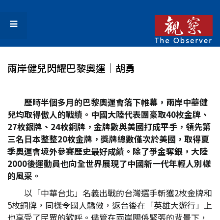
兩岸健兒閃耀巴黎奧運│胡勇
歷時半個多月的巴黎奧運會落下帷幕，兩岸中華健
兒均取得傲人的戰績。中國大陸代表團豪取40
枚金牌、
27
枚銀牌、24
枚銅牌，金牌數與美國打成平手，領先第
三名日本整整20
枚金牌，獎牌總數僅次於美國，取得夏
季奧運會境外參賽歷史最好成績。除了爭金奪銀，大陸
2000
後運動員也向全世界展現了中國新一代年輕人別樣
的風采。
以「中華台北」名義出戰的台灣選手斬獲2枚金牌和
5枚銅牌，同樣令國人驕傲，返台後在「英雄大遊行」上
也享受了民眾的歡呼。儘管在兩岸關係緊張的背景下，