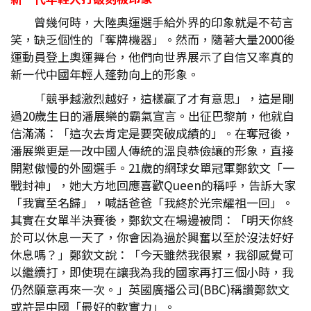
曾幾何時，大陸奧運選手給外界的印象就是不苟言
笑，缺乏個性的「奪牌機器」。然而，隨著大量2000後
運動員登上奧運舞台，他們向世界展示了自信又率真的
新一代中國年輕人蓬勃向上的形象。
「競爭越激烈越好，這樣贏了才有意思」，這是剛
過20歲生日的潘展樂的霸氣宣言。出征巴黎前，他就自
信滿滿：「這次去肯定是要突破成績的」。在奪冠後，
潘展樂更是一改中國人傳統的溫良恭儉讓的形象，直接
開懟傲慢的外國選手。21歲的網球女單冠軍鄭欽文「一
戰封神」，她大方地回應喜歡Queen的稱呼，告訴大家
「我實至名歸」，喊話爸爸「我終於光宗耀祖一回」。
其實在女單半決賽後，鄭欽文在場邊被問：「明天你終
於可以休息一天了，你會因為過於興奮以至於沒法好好
休息嗎？」鄭欽文說：「今天雖然我很累，我卻感覺可
以繼續打，即使現在讓我為我的國家再打三個小時，我
仍然願意再來一次。」英國廣播公司(BBC)稱讚鄭欽文
或許是中國「最好的軟實力」。