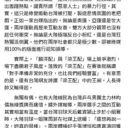
出面蹭熱點，譴責所謂「惡意人士」的暴力行徑。其
實，這只是綠營煽動台灣被打壓，製造悲情氛圍的老把
戲。正如一家台媒指出的，無論是奧運、亞運還是世大
運，兩岸運動員歷來互動友善，雙方大部分觀眾也沒有
起任何衝突。無論是大陸極端反台小粉紅，還是台灣狂
熱獨派側翼，他們在兩岸社會都只是極少數，卻被綠媒
用100％的版面進行認知誤導。
實際上，「麟洋配」與「梁王配」場上競爭激烈，
場下盡顯君子風度。落敗的「梁王配」在賽後就稱讚
「對手準備非常的充分，也比我們經驗豐富」。有意思
的是，還有台灣網友誇讚「梁王配」中的王昶，人長得
帥又輸得起。
無獨有偶，也有大陸線民為台灣乒乓男團主力林昀
儒無緣獎牌而痛惜。據外媒報導，兩岸選手之間的互動
其實相當有溫度。當台灣羽球天后戴資穎止步於小組賽
時，大陸羽球一姐陳雨菲在社媒上送暖：「還想再說一
次，妳真的很棒」。兩岸體操好手張博恒和唐嘉鴻同獲