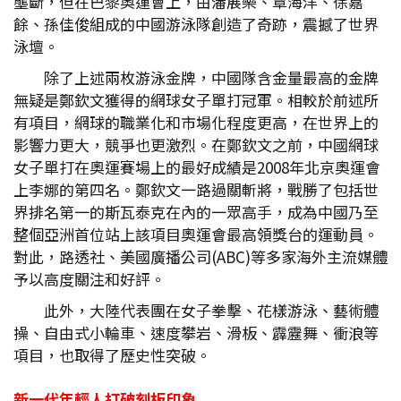
壟斷，但在巴黎奧運會上，由潘展樂、覃海洋、徐嘉
餘、孫佳俊組成的中國游泳隊創造了奇跡，震撼了世界
泳壇。
除了上述兩枚游泳金牌，中國隊含金量最高的金牌
無疑是鄭欽文獲得的網球女子單打冠軍。相較於前述所
有項目，網球的職業化和市場化程度更高，在世界上的
影響力更大，競爭也更激烈。在鄭欽文之前，中國網球
女子單打在奧運賽場上的最好成績是2008年北京奧運會
上李娜的第四名。鄭欽文一路過關斬將，戰勝了包括世
界排名第一的斯瓦泰克在內的一眾高手，成為中國乃至
整個亞洲首位站上該項目奧運會最高領獎台的運動員。
對此，路透社、美國廣播公司(ABC)等多家海外主流媒體
予以高度關注和好評。
此外，大陸代表團在女子拳擊、花樣游泳、藝術體
操、自由式小輪車、速度攀岩、滑板、霹靂舞、衝浪等
項目，也取得了歷史性突破。
新一代年輕人打破刻板印象