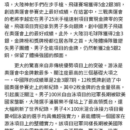
項，大陸神射手們在步手槍、飛碟賽場獲得5金2銀3銅，
創造奧運會參賽史上最好成績。在這當中，三戰奧運會
的老將李越宏在男子25米手槍速射項目實現金牌零的突
破。飛碟項目齊迎拿到男子多向銀牌，創中國男子飛碟
在奧運會上的最好成績。此外，大陸羽毛球隊獲得2金3
銀，金牌榜和獎牌榜都位居各隊之首。大陸體操隊雖錯
失男子團體、男子全能項目的金牌，仍然斬獲2金5銀2
銅，保留了體操強國的顏面。
更大的驚喜來自非傳統優勢項目上的突破。游泳是
奧運會中金牌數最多、關注度最高的三個基礎大項之
一，中國隊的成績單是2金3銀7銅，12枚獎牌創造了中
國奧運參賽史上的新紀錄。其中2枚金牌的含金量很高，
引起廣泛關注。男子100米自由泳項目的冠軍長期被歐美
國家壟斷，大陸選手潘展樂不僅站上了最高領獎台，還
大幅刷新了世界紀錄。男子4×100米混合泳接力項目需
要4個泳姿的選手均具備超強實力，最能體現一個國家在
游泳項目上的整體實力。該項目冠軍同樣長期被美國隊