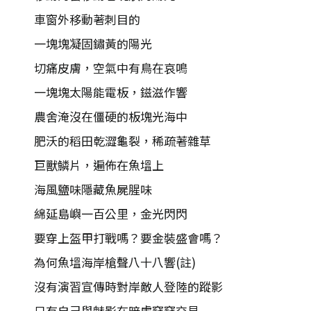
車窗外移動著刺目的
一塊塊凝固鏽黃的陽光
切痛皮膚，空氣中有鳥在哀鳴
一塊塊太陽能電板，鎡滋作響
農舍淹沒在僵硬的板塊光海中
肥沃的稻田乾澀龜裂，稀疏著雜草
巨獸鱗片，遍佈在魚塭上
海風鹽味隱藏魚屍腥味
綿延島嶼一百公里，金光閃閃
要穿上盔甲打戰嗎？要金裝盛會嗎？
為何魚塭海岸槍聲八十八響(註)
沒有演習宣傳時對岸敵人登陸的蹤影
只有自己與魅影在暗處竊竊交易