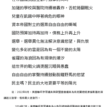
加薩的學校與醫院持續被轟炸，舌蛇捲翻戰火
兒童在飢餓中睜著病危的眼神
資本帝國對立的選票自由自由的嘶喊
國防預算加持再加持，債務上升再上升
選舉，選舉異化無法解決意識慾望，與仇恨
變化多彩的雲是因為有一個不變的太陽
雀躍的海浪因為有規律的潮汐
這世界的戰火請燙醒沉睡與愚蠢
自由自由的掌聲持續鼓動脫韁野馬的慾望
民主嗎？民主的大地更要平等的陽光
註：2022年8月，美國聯邦參眾議員與歐盟國會議員為烏克蘭總統澤倫斯基的演
講起立鼓掌，俄烏戰火更激烈。
2024年7月，美國聯邦參眾議員為以色列總理納坦雅胡的演講亦數次起立鼓