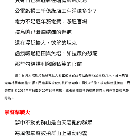
公電虧損三千億綠店工程淨賺多少？
電力不足逐年漲電費，漲腫官場
這島嶼已潰爛結痂的傷疤
還在漫延擴大，欲望的坦克
齒痕輾過稻田與魚塭，如拉屎的恐龍
那些勾結謀利竊竊私笑的官商
註：台灣太陽能光板發電巨大利益趨使官商勾結衝突乃至黑道介入，台南魚塭
光電地爭奪開槍88響。民進黨政府關封核四發電廠，損失4千億，核電棒繳往美國，而
美國則於2024年重啟關封20年的核電廠，主張綠能反核的德國與義大利也宣告核電是
綠能。
掌聲擊戰火
夢中不動的群山是白天騷亂的群眾
寒風似掌聲披拍群山上騷動的雲