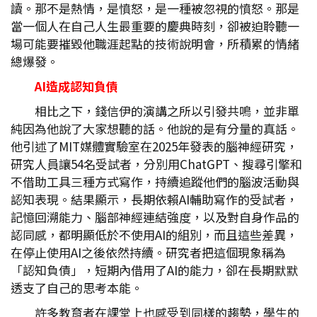
讀。那不是熱情，是憤怒，是一種被忽視的憤怒。那是
當一個人在自己人生最重要的慶典時刻，卻被迫聆聽一
場可能要摧毀他職涯起點的技術說明會，所積累的情緒
總爆發。
AI
造成認知負債
相比之下，錢信伊的演講之所以引發共鳴，並非單
純因為他說了大家想聽的話。他說的是有分量的真話。
他引述了MIT媒體實驗室在2025年發表的腦神經研究，
研究人員讓54名受試者，分別用ChatGPT、搜尋引擎和
不借助工具三種方式寫作，持續追蹤他們的腦波活動與
認知表現。結果顯示，長期依賴AI輔助寫作的受試者，
記憶回溯能力、腦部神經連結強度，以及對自身作品的
認同感，都明顯低於不使用AI的組別，而且這些差異，
在停止使用AI之後依然持續。研究者把這個現象稱為
「認知負債」，短期內借用了AI的能力，卻在長期默默
透支了自己的思考本能。
許多教育者在課堂上也感受到同樣的趨勢，學生的