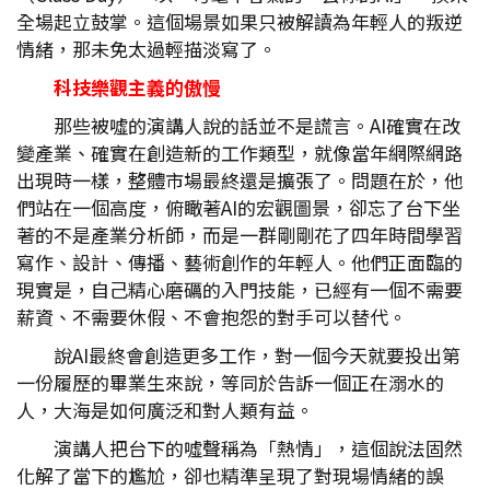
全場起立鼓掌。這個場景如果只被解讀為年輕人的叛逆
情緒，那未免太過輕描淡寫了。
科技樂觀主義的傲慢
那些被噓的演講人說的話並不是謊言。AI確實在改
變產業、確實在創造新的工作類型，就像當年網際網路
出現時一樣，整體市場最終還是擴張了。問題在於，他
們站在一個高度，俯瞰著AI的宏觀圖景，卻忘了台下坐
著的不是產業分析師，而是一群剛剛花了四年時間學習
寫作、設計、傳播、藝術創作的年輕人。他們正面臨的
現實是，自己精心磨礪的入門技能，已經有一個不需要
薪資、不需要休假、不會抱怨的對手可以替代。
說AI最終會創造更多工作，對一個今天就要投出第
一份履歷的畢業生來說，等同於告訴一個正在溺水的
人，大海是如何廣泛和對人類有益。
演講人把台下的噓聲稱為「熱情」，這個說法固然
化解了當下的尷尬，卻也精準呈現了對現場情緒的誤