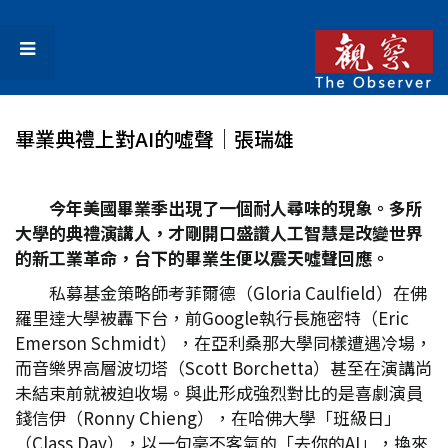
畢業典禮上對AI的噓聲│張瑞雄
今年美國畢業季出現了一個耐人尋味的現象。多所
大學的典禮演講人，才剛開口盛讚人工智慧是改變世界
的新工業革命，台下的畢業生便以震天噓聲回應。
私募基金策略師考菲爾德（Gloria Caulfield）在佛
羅里達大學被轟下台，前Google執行長施密特（Eric
Emerson Schmidt），在亞利桑那大學同樣遭遇冷場，
而音樂界高層波切塔（Scott Borchetta）甚至在演講尚
未結束前就被迫收場。與此形成強烈對比的是喜劇演員
錢信伊（Ronny Chieng），在哈佛大學「班級日」
（Class Day），以一句毫不客氣的「去你的AI」，換來