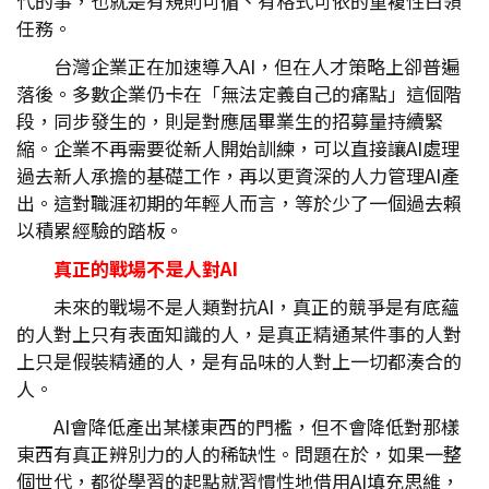
代的事，也就是有規則可循、有格式可依的重複性白領
任務。
台灣企業正在加速導入AI，但在人才策略上卻普遍
落後。多數企業仍卡在「無法定義自己的痛點」這個階
段，同步發生的，則是對應屆畢業生的招募量持續緊
縮。企業不再需要從新人開始訓練，可以直接讓AI處理
過去新人承擔的基礎工作，再以更資深的人力管理AI產
出。這對職涯初期的年輕人而言，等於少了一個過去賴
以積累經驗的踏板。
真正的戰場不是人對AI
未來的戰場不是人類對抗AI，真正的競爭是有底蘊
的人對上只有表面知識的人，是真正精通某件事的人對
上只是假裝精通的人，是有品味的人對上一切都湊合的
人。
AI會降低產出某樣東西的門檻，但不會降低對那樣
東西有真正辨別力的人的稀缺性。問題在於，如果一整
個世代，都從學習的起點就習慣性地借用AI填充思維，