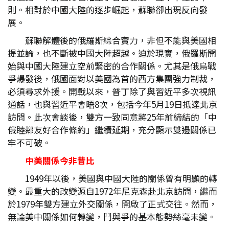
則。相對於中國大陸的逐步崛起，蘇聯卻出現反向發
展。
蘇聯解體後的俄羅斯綜合實力，非但不能與美國相
提並論，也不斷被中國大陸超越。迫於現實，俄羅斯開
始與中國大陸建立空前緊密的合作關係。尤其是俄烏戰
爭爆發後，俄國面對以美國為首的西方集團強力制裁，
必須尋求外援。開戰以來，普丁除了與習近平多次視訊
通話，也與習近平會晤8次，包括今年5月19日抵達北京
訪問。此次會談後，雙方一致同意將25年前締結的「中
俄睦鄰友好合作條約」繼續延期，充分顯示雙邊關係已
牢不可破。
中美關係今非昔比
1949年以後，美國與中國大陸的關係曾有明顯的轉
變。最重大的改變源自1972年尼克森赴北京訪問，繼而
於1979年雙方建立外交關係，開啟了正式交往。然而，
無論美中關係如何轉變，鬥與爭的基本態勢絲毫未變。