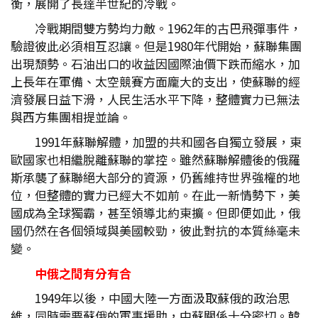
衡，展開了長達半世紀的冷戰。
冷戰期間雙方勢均力敵。1962年的古巴飛彈事件，
驗證彼此必須相互忍讓。但是1980年代開始，蘇聯集團
出現頹勢。石油出口的收益因國際油價下跌而縮水，加
上長年在軍備、太空競賽方面龐大的支出，使蘇聯的經
濟發展日益下滑，人民生活水平下降，整體實力已無法
與西方集團相提並論。
1991年蘇聯解體，加盟的共和國各自獨立發展，東
歐國家也相繼脫離蘇聯的掌控。雖然蘇聯解體後的俄羅
斯承襲了蘇聯絕大部分的資源，仍舊維持世界強權的地
位，但整體的實力已經大不如前。在此一新情勢下，美
國成為全球獨霸，甚至領導北約東擴。但即便如此，俄
國仍然在各個領域與美國較勁，彼此對抗的本質絲毫未
變。
中俄之間有分有合
1949年以後，中國大陸一方面汲取蘇俄的政治思
維，同時需要蘇俄的軍事援助，中蘇關係十分密切。韓