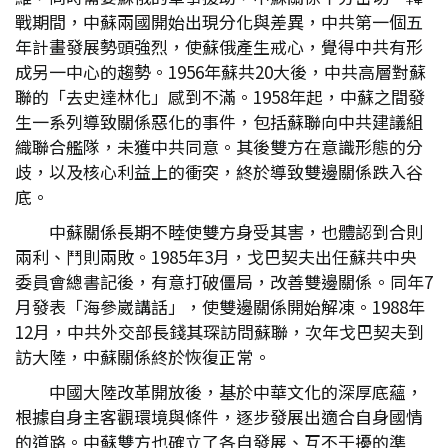
戰期間，中蘇兩國開始出現分化與差異，中共第一個五
年計畫發展勢頭強烈，使蘇俄產生戒心，覺得中共有形
成另一中心的趨勢。1956年蘇共20大後，中共高層對蘇
聯的「去史達林化」感到不滿。1958年起，中蘇之間發
生一系列導致關係惡化的事件，包括蘇聯向中共建議組
織聯合艦隊，未獲中共同意。其後雙方在意識形態的分
歧，以及核心利益上的衝突，終於導致雙邊關係跌入谷
底。
中蘇關係長期不睦使雙方身受其害，也體認到合則
兩利、鬥則兩敗。1985年3月，戈巴契夫出任蘇共中央
委員會總書記後，有意打破僵局，改善雙邊關係 。同年7
月發表「海參崴講話」，使雙邊關係開始解凍。1988年
12月，中共外交部長錢其琛訪問蘇聯，次年戈巴契夫到
訪大陸，中蘇關係終於恢復正常 。
中國大陸改革開放後，基於中華文化的深厚底蘊，
根據自身主客觀環境與條件，逐步發展出適合自身國情
的道路。中蘇雙方也確立了各自發展、互不干擾的準