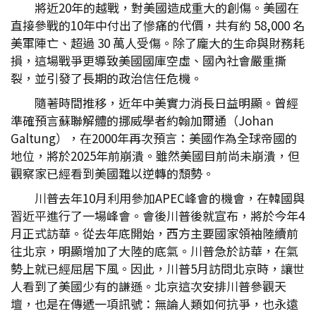
將近20年的越戰，對美國造成重大的創傷。美國在
直接參戰的10年中付出了慘痛的代價，共有約 58,000 名
美軍陣亡、超過 30 萬人受傷。除了龐大的生命與財務耗
損，這場戰爭更導致美國國庫空虛、國內社會嚴重撕
裂，並引發了長期的政治信任危機。
隨著時間推移，近年中美實力消長日益明顯。曾經
準確預言蘇聯解體的挪威學者約翰加爾通（Johan
Galtung），在2000年再次預言：美國作為全球帝國的
地位，將於2025年前崩潰。雖然美國目前尚未崩潰，但
觀察家已經看到美國難以逆轉的頹勢。
川普去年10月利用參加APEC峰會的機會，在韓國與
習近平進行了一場峰會。會後川普後就宣布，將於今年4
月正式訪華。從去年底開始，西方主要國家領袖陸續前
往北京，明顯增加了大陸的底氣。川普急於訪華，在氣
勢上就已經屈居下風。因此，川普5月訪問北京時，讓世
人看到了美國少有的謙遜。北京這次安排川普參觀天
壇，也是在傳遞一項訊號：無論人類如何抗爭，也永遠