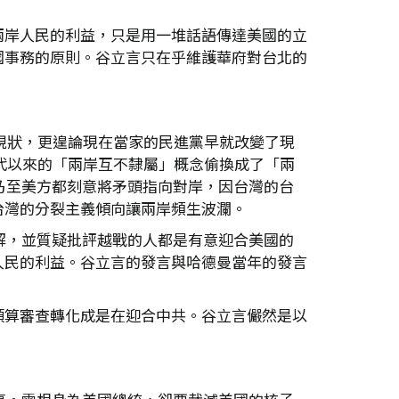
兩岸人民的利益，只是用一堆話語傳達美國的立
國事務的原則。谷立言只在乎維護華府對台北的
的現狀，更遑論現在當家的民進黨早就改變了現
年代以來的「兩岸互不隸屬」概念偷換成了「兩
乃至美方都刻意將矛頭指向對岸，因台灣的台
台灣的分裂主義傾向讓兩岸頻生波瀾。
解，並質疑批評越戰的人都是有意迎合美國的
人民的利益。谷立言的發言與哈德曼當年的發言
預算審查轉化成是在迎合中共。谷立言儼然是以