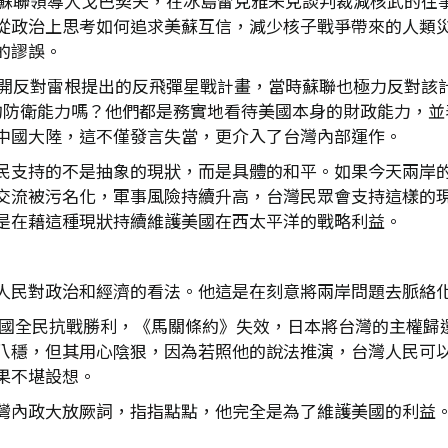
統與蘇聯領導人戈巴契夫，在冰島雷克雅未克談判裁減核武的往
從政治上思考如何追求美蘇互信，減少核子戰爭帶來的人類
的謬誤。
迪公開反對雷根提出的反飛彈星戰計畫，當時蘇聯也極力反對該
國的防衛能力嗎？他們都是務實地看待美國本身的財政能力，
中國大陸，這不僅發言失當，更介入了台灣內部運作。
民支持的不是抽象的現狀，而是具體的和平。如果今天兩岸
交流被污名化，軍事風險持續升高，台灣民眾會支持這樣的
是在藉這種現狀持續維護美國在西太平洋的戰略利益。
人民對政治和經濟的看法。他這是在刻意將兩岸問題去脈絡
5年中國全民抗戰勝利，《馬關條約》失效，日本將台灣的主權歸
八穩，但其用心陰狠，因為若照他的說法推演，台灣人民可
果不堪設想。
灣內政大放厥詞，指指點點，他完全是為了維護美國的利益