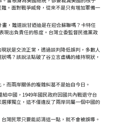
事。雷根身為美國總統，卻要裁減美國的核子
災難。面對戰爭威脅，從來不是只有增加軍備一
計畫，難道說甘迺迪是在迎合蘇聯嗎？卡特任
並表現出負責任的態度。台灣立委監督民進黨政
的現狀是交流正常，透過談判降低誤判，多數人
現狀嗎？該說法點破了谷立言虛構的維持現狀，
化，而兩岸關係的複雜糾葛不是始自今日。
還給中國，1949年國民政府因國共內戰退守台
以選擇獨立，這不僅違反了兩岸同屬一個中國的
。台灣民眾只要能認清這一點，就不會被誤導。