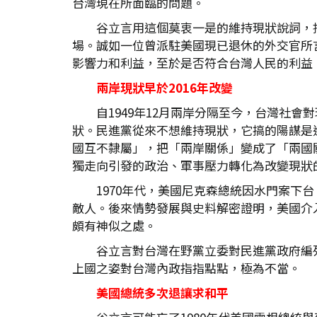
台灣現在所面臨的問題。
谷立言用這個莫衷一是的維持現狀說詞，
場。誠如一位曾派駐美國現已退休的外交官所
影響力和利益，至於是否符合台灣人民的利益
兩岸現狀早於2016
年改變
自1949年12月兩岸分隔至今，台灣社
狀。民進黨從來不想維持現狀，它搞的陽謀是進
國互不隸屬」，把「兩岸關係」變成了「兩國
獨走向引發的政治、軍事壓力轉化為改變現狀
1970年代，美國尼克森總統因水門案
敵人。後來情勢發展與史料解密證明，美國介
頗有神似之處。
谷立言對台灣在野黨立委對民進黨政府編
上國之姿對台灣內政指指點點，極為不當。
美國總統多次退讓求和平