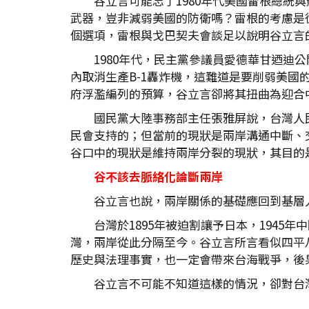
谷立言可能忘了1980年代美國雷根總
武器，豈非減弱美國的防衛嗎？雷根的考慮是
個選項，雷根與戈巴契夫會談足以說明谷立言
1980年代，民主黨參議員愛德華甘迺
內取消生產B-1轟炸機，這難道是要削弱美
府浮濫編列的預算，谷立言卻將其扭曲為迎合
國民黨大陸事務部主任張雅屏說，台灣人
民會支持的；但當前的現狀是兩岸溝通中斷、
谷口中的現狀是維持兩岸分裂的現狀，其目的
谷不該去脈絡化論斷兩岸
谷立言也說，兩岸關係的基礎應回到基層
台灣於1895年被迫割讓予日本，194
灣，兩岸從此分隔至今。谷立言所言看似四平
歷史與法理事實，也一定會帶來台海戰爭，後
谷立言不可能不知道這樣的情況，卻對台