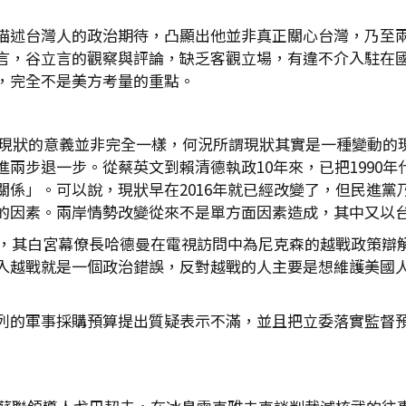
描述台灣人的政治期待，凸顯出他並非真正關心台灣，乃至
言，谷立言的觀察與評論，缺乏客觀立場，有違不介入駐在
，完全不是美方考量的重點。
會對現狀的意義並非完全一樣，何況所謂現狀其實是一種變動
兩步退一步。從蔡英文到賴清德執政10年來，已把1990
關係」。可以說，現狀早在2016年就已經改變了，但民進黨
的因素。兩岸情勢改變從來不是單方面因素造成，其中又以
下台，其白宮幕僚長哈德曼在電視訪問中為尼克森的越戰政策辯
入越戰就是一個政治錯誤，反對越戰的人主要是想維護美國
列的軍事採購預算提出質疑表示不滿，並且把立委落實監督