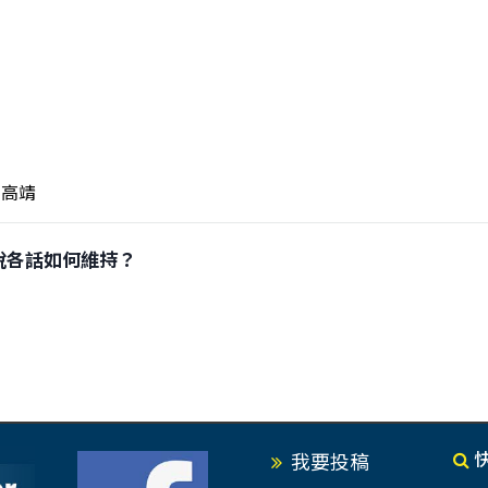
高靖
」各說各話如何維持？
我要投稿