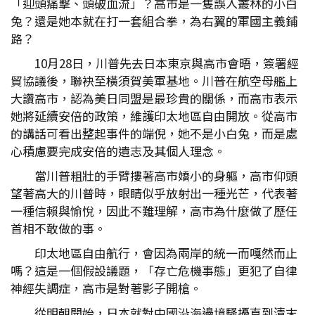
「迎頭痛擊、頭破血流」？高市是一隻誤入叢林的小白
兔？還是她本就在打一套組合拳，為右翼的軍國主義鋪
路？
10月28日，川普先去日本東京與高市會晤，簽署經
貿協議後，聯袂至橫須賀美軍基地。川普在航空母艦上
大讚高市，認為美日同盟是最珍貴的關係，而高市表示
她將延續安倍的政策，維護印太地區自由開放。從高市
的講話可看出整起事件的端倪，她不是小白兔，而是處
心積慮要完成安倍的遺志及其個人理念。
當川普粗壯的手臂摟著高市嬌小的身軀，高市仰頭
望著高大的川普時，眼睛似乎放射出一種光芒，代表著
一種信賴與愉悅，因此不難理解，高市為什麼做了歷任
首相不敢做的事。
印太地區自由航行，會因為兩岸的統一而嘎然而止
嗎？這是一個假設議題，「存亡危機事態」更犯了自律
神經失調症，高市是對著影子開槍。
從明朝開始，日本就對中國沿海邊境騷擾直到清末