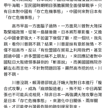
甲午海戰，至民國時期明目張膽展開全面侵華戰爭，只
有日本對中國有「存亡危機事態」，中國何來對日本有
「存亡危機事態」？
高市早苗一方面腦子過熱，一方面見川普對大陸採
取緊縮政策，從第一島鏈後撤，日本將形單影隻，又擔
心中國會更強大，不如當下做個了斷，挖一個坑，我先
跳，看你川普跳不跳？結果，川普是妹有意郎無情，不
僅不挺高市，反以「有些盟國在貿易上利用我們，甚至
超過中國，許多盟國也稱不上朋友」，來回應記者對中
國駐日大阪總領事薛劍的「斬首說」，而美國國務院亦
顧左右而言他，不針對問題回答，顯然高市挖的坑，川
普不跳。
川普沒跳，賴清德卻就此汙衊大陸對日本進行「複
合式攻擊」，成為「麻煩製造者」。殊不知，中日再緊
張也不可能兵戎相見，除非日本一再強調大陸攻擊台灣
是日本「存亡危機事態」，來激化中日關係、兩岸關
係，才可能使台灣最危險的時刻提早到來。