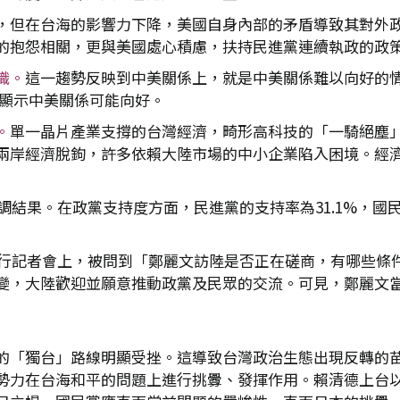
，但在台海的影響力下降，美國自身內部的矛盾導致其對外
的抱怨相關，更與美國處心積慮，扶持民進黨連續執政的政
識。
這一趨勢反映到中美關係上，就是中美關係難以向好的
動顯示中美關係可能向好。
。
單一晶片產業支撐的台灣經濟，畸形高科技的「一騎絕塵
兩岸經濟脫鉤，許多依賴大陸市場的中小企業陷入困境。經
調結果。在政黨支持度方面，民進黨的支持率為31.1%，國民
在例行記者會上，被問到「鄭麗文訪陸是否正在磋商，有哪些條
變，大陸歡迎並願意推動政黨及民眾的交流。可見，鄭麗文
的「獨台」路線明顯受挫。這導致台灣政治生態出現反轉的
勢力在台海和平的問題上進行挑釁、發揮作用。賴清德上台