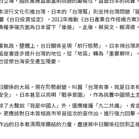
日立場，國民黨應直面當前問題的嚴峻性，直面日本的挑釁
本流行文化引進台灣，日本的「台灣幫」則支持台灣問題「
署《台日投資協定》，2012年推動《台日產業合作搭橋方案
漁權爭端方面為日本留下「後路」。此後，蔡英文、賴清德
黨執政，整體上，台日關係呈現「前行態勢」。日本視台灣
藍皮書逐步提升台灣的地位，從「地區」轉為「重要夥伴」
也促使台海安全產生隱憂。
日關係的大局。現在形勢劇變。叫囂「台灣有事，就是日本
安全」，日本甚至以亮明「戰爭意圖」，作為挑釁中國領土
除了大聲說「我是中國人」外，還應維護「九二共識」，肯
，更應該對日本首相高市早苗這次的妄作凶，進行強力回擊
作凶的日本看清兩岸團結的力量，盡速將中日關係拉回到正