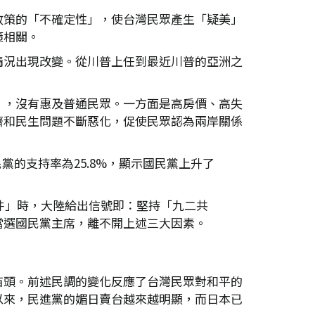
政策的「不確定性」，使台灣民眾產生「疑美」
策相關。
情況出現改變。從川普上任到最近川普的亞洲之
」，沒有惠及普通民眾。一方面是高房價、高失
濟和民生問題不斷惡化，促使民眾認為兩岸關係
黨的支持率為25.8%，顯示國民黨上升了
件」時，大陸給出信號即：堅持「九二共
當選國民黨主席，離不開上述三大因素。
苗頭。前述民調的變化反應了台灣民眾對和平的
以來，民進黨的媚日賣台越來越明顯，而日本已