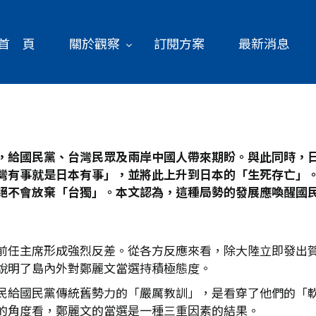
首 頁
關於觀察
訂閱方案
最新消息
，給國民黨、台灣民眾及兩岸中國人帶來期盼。與此同時，
灣有事就是日本有事」，並將此上升到日本的「生死存亡」
絕不會放棄「台獨」。本文認為，這種局勢的發展應喚醒國
前任主席形成強烈反差。從各方反應來看，除大陸立即發出賀
說明了島內外對鄭麗文當選持積極態度。
民給國民黨傳統舊勢力的「嚴厲教訓」，是看穿了他們的「
的角度看，鄭麗文的當選是一種三重因素的結果。