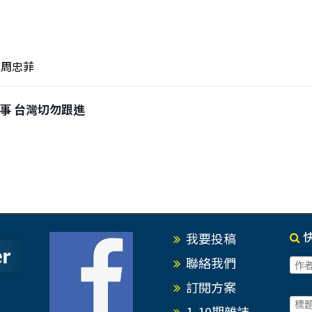
周忠菲
端惹事 台灣切勿跟進
我要投稿
聯絡我們
訂閱方案
1-10期雜誌