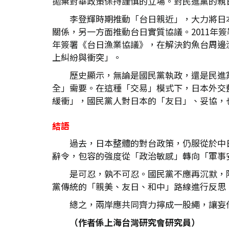
拋棄對華政策保持謹慎的立場。對民進黨的親
李登輝時期推動「台日親近」，大力將日
關係，另一方面推動台日實質協議。2011年簽
年簽署《台日漁業協議》，在解決釣魚台周邊
上糾紛與衝突」。
歷史顯示，無論是國民黨執政，還是民進
全」需要。在這種「交易」模式下，日本外交
緩衝」，國民黨人對日本的「友日」、妥協，
結語
過去，日本整體的對台政策，仍服從於中
辭令，包容的強度從「政治敏感」轉向「軍事
是可忍，孰不可忍。國民黨不應再沉默，
黨傳統的「親美、友日、和中」路線進行反思
總之，兩岸應共同齊力擰成一股繩，讓妄
（作者係上海台灣研究會研究員）