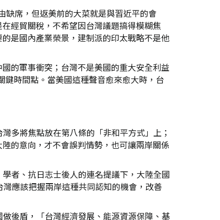
為由缺席，但返美前的大菜就是與習近平的會
是在經貿關稅，不希望因台灣議題搞得模糊焦
要的是國內產業榮景，建制派的印太戰略不是他
中國的軍事衝突；台灣不是美國的重大安全利益
三個關鍵時間點。當美國這種聲音愈來愈大時，台
台灣多將焦點放在第八條的「非和平方式」上；
大陸的意向，才不會誤判情勢，也可讓兩岸關係
、學者、抗日志士後人的連名提議下，大陸全國
台灣應該把握兩岸這種共同認知的機會，改善
國做後盾，「台灣經濟發展、能源資源保障、基