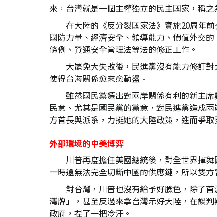
來，台灣就是一個主權獨立的民主國家，稱之
在大陸的《反分裂國家法》實施20周年
國防力量、經濟安全、領導能力、價值外交的
條例、資通安全管理法等法的修正工作。
大罷免大失敗後，民進黨沒有能力修訂對
使得台海關係愈來愈動盪。
雖然國民黨選出對兩岸關係有利的新主席
民意、尤其是國民黨的黨意，對民進黨造成兩
方首長與派系，力挺她的大陸政策，進而爭取
外部環境的中美博弈
川普再度擔任美國總統後，對全世界揮舞
一時還無法完全切斷中國的供應鏈，所以雙方
對台灣，川普也沒有給予好臉色，除了首
灣牌」，甚至反過來拿台灣示好大陸，在談判
政府，捏了一把冷汗。