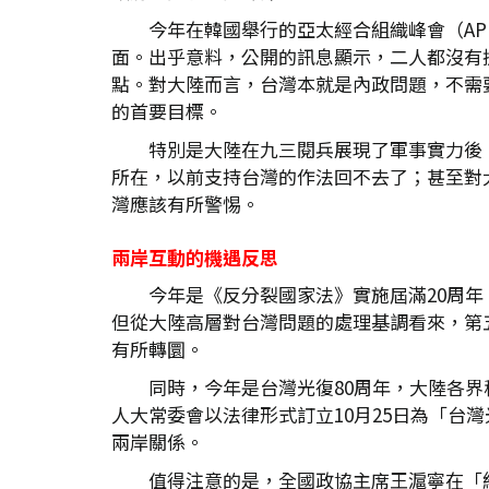
今年在韓國舉行的亞太經合組織峰會（A
面。出乎意料，公開的訊息顯示，二人都沒有
點。對大陸而言，台灣本就是內政問題，不需
的首要目標。
特別是大陸在九三閱兵展現了軍事實力後
所在，以前支持台灣的作法回不去了；甚至對大陸
灣應該有所警惕。
兩岸互動的機遇反思
今年是《反分裂國家法》實施屆滿20周
但從大陸高層對台灣問題的處理基調看來，第
有所轉圜。
同時，今年是台灣光復80周年，大陸各
人大常委會以法律形式訂立10月25日為「
兩岸關係。
值得注意的是，全國政協主席王滬寧在「