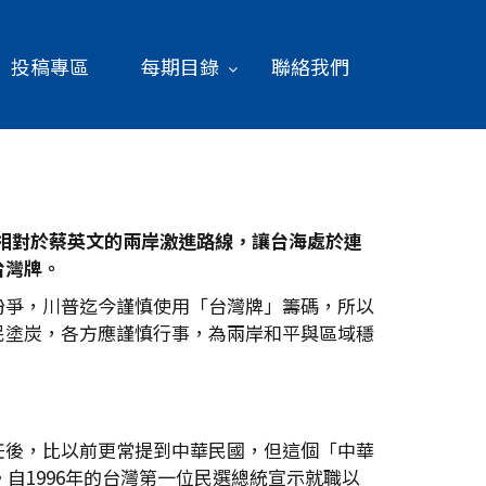
投稿專區
每期目錄
聯絡我們
相對於蔡英文的兩岸激進路線，讓台海處於連
台灣牌。
紛爭，川普迄今謹慎使用「台灣牌」籌碼，所以
民塗炭，各方應謹慎行事，為兩岸和平與區域穩
任後，比以前更常提到中華民國，但這個「中華
自1996年的台灣第一位民選總統宣示就職以