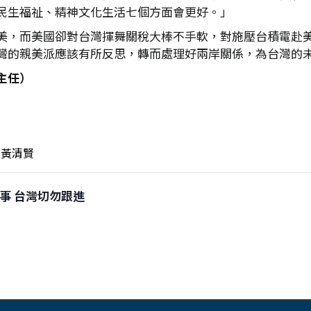
民生福祉、精神文化生活七個方面會更好。」
美，而美國卻對台灣揮舞關稅大棒不手軟，對施壓台積電赴
灣的親美派應該有所反思，轉而處理好兩岸關係，為台灣的
主任）
黃清賢
端惹事 台灣切勿跟進