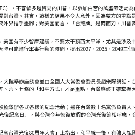
PEC），不喜歡多邊貿易的川普，以參加白宮的萬聖節活動
提到台灣。其實，這樣的結果不令人意外。因為雙方的重點
要外界指手畫腳；對美國而言，「台灣牌」是兩面刃，川普
，美國有不少智庫建議，不要太干預西太平洋，尤其是涉及
可能進行軍事行動的時間，提出2027、2035、2049
年，大陸舉辦座談會並由全國人大常委會委員長趙樂際講話。
五、六、七條的「和平方式」才是重點，台灣應該正確掌握
界積極舉辦各式各樣的紀念活動；還在台灣數十名黨派負責人
台灣光復紀念日」，與台灣今年恢復放假的台灣光復節相呼應，
紀念台灣光復80周年大會」上指出，和平統一後，有強大祖