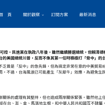
首 頁
關於觀察
訂閱方案
最新消息
可控。民進黨在執政八年後，雖然繼續勝選總統，但賴清德
台的美國總統川普，反而不像其第一任時積極打「脅中」的
不乏曾是「反中」的急先鋒，但為搞定非常在意的中美貿易
雨。不過，台海風浪已可能產生「灰犀牛」效應，為避免生
岸關係的處理有其堅持，但也造成兩岸關係緊張。雖然他上
已經在台、澎、金、馬落地生根，和中華人民共和國互不隸屬。