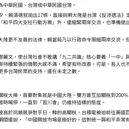
為中華民國、台灣或中華民國台灣。
前夕，賴清德就拋出17條，直接挑明大陸是台灣《反滲透法》
「和平四大支柱行動方案」外，還縮緊兩岸交流，也準備提
大陸更不友善的法律，賴當局乃以行政命令限縮兩岸交流。
鄭麗文，使台灣社會不敢講「九二共識」核心要義「一中」
岸持續緊張的情勢大感不滿，希望有所改善。可是，吾人也
更多台灣民眾的支持，還在未定之數。
關稅大棒，首要對象就是中國大陸。雙方曾互加關稅到200
暫時喊停，一直到「習川會」仍維持這樣的態度。
波高於同類競爭對手日、韓的高關稅，台積電被迫前往美國
期間還說，「中國開放市場是極好的，這對統一與和平非常