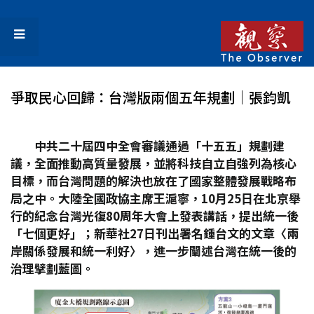
爭取民心回歸：台灣版兩個五年規劃│張鈞凱
中共二十屆四中全會審議通過「十五五」規劃建
議，全面推動高質量發展，並將科技自立自強列為核心
目標，而台灣問題的解決也放在了國家整體發展戰略布
局之中。大陸全國政協主席王滬寧，10
月25
日在北京舉
行的紀念台灣光復80
周年大會上發表講話，提出統一後
「七個更好」；新華社27
日刊出署名鍾台文的文章〈兩
岸關係發展和統一利好〉，進一步闡述台灣在統一後的
治理擘劃藍圖。