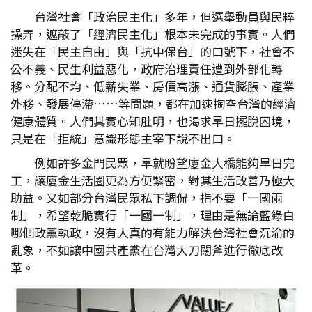
台灣社會「政治民主化」多年，但選舉動員與民粹
操弄，遮蔽了「經濟民主化」根本未完成的事實。人們
迷失在「民主自由」與「抗中保台」的口號下，社會不
公不義、民生利益惡化，政府治理責任遭到外部化轉
移。分配不均、低薪失業、房價高漲、通貨膨脹、產業
外移、發展停滯……等問題，都在加速掏空台灣的經濟
健康體質。人們其實心知肚明，也渴求早日擺脫困境，
只是在「拒統」意識形態主宰下說不出口。
例如許多金門民眾，早就盼望廈金大橋能夠早日完
工，讓廈金生活圈更為方便緊密，對其生活改善乃極大
助益。又如部分台灣民眾私下調侃，指不要「一國兩
制」，希望乾脆實行「一國一制」，理由是無論藍綠白
哪個政黨執政，沒有人真的有能力解決台灣社會沉淪的
亂象，不如讓中國共產黨在台灣大刀闊斧進行徹底改
革。