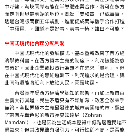
中呼籲，海峽兩岸若能在半導體產業合作，將可在多方
面走向世界最前端的地位。既然「美積電」已成事實，
透過台灣版兩個五年規劃，進而促成兩岸攜手合作打造
「中積電」，難道不是好事、美事一樁？誰曰不可能？
中國式現代化合理分配利潤
中國式現代化的發展模式，基本重新改寫了西方經
濟學教科書。在西方資本主義的制度下，利潤被認為愈
高愈好，因此企業或投資行為無不在追求「暴利」。但
在中國式現代化的思維邏輯下，利潤追求的是合理，與
此同時還能將紅利下放給人民，雨露均霑。
台灣長年受西方經濟學認知的影響，再加上新自由
主義大行其道，民生矛盾只有不斷加深，政客全然束手
無策。全世界資本主義最發達的城市美國紐約市，選出
了帶有左翼色彩的新市長曼姆達尼（Zohran
Mamdani），也是因為生活成本壓得中低階層選民喘不
過氣來；但其政見雖有吸引力，可行性卻不高，是否能