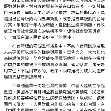
優勢與特點。對台論述與其停留在口號召喚，不如發揮
自身所長，同時切中台灣人民需求，精準打動民心，具
體提出台灣版的兩個五年規劃，或者是五年規劃的台灣
方案。爭取在十年內的時間，直指民生經濟問題，有效
處理台灣社會深層次的結構矛盾，促使社會變革與進
步，實現台灣人民對美好生活的嚮往。
在台灣版的兩個五年規劃中，不妨向台灣民眾展現
未來建設可以想像的樣貌與願景。舉例言之，大力強化
基礎設施建設，全島建成多個國際機場，高鐵在不犧牲
時間成本的前提下完成環島路線網，確切落實「房子是
用來住，不是用來炒的」政策，兩岸建構民族共同體市
場與完整產業鏈等等。
半導體產業一向是台灣的優勢，中國大陸則在急起
直追。美國為了自身利益將台積電變成美積電，民進黨
政府還想要將整個產業生態都送給美國，以成就「讓美
國再次偉大」，人民對此只能痛心疾首。來自台灣、有
「中國半導體教父」之稱的張汝京博士，曾在多場演講