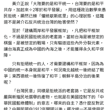
黃介正說「大陸要的是和平統一，台灣要的是和平
共存，加起來÷2等於和平發展」，用這種政治數學來愚
民拒統，顯然已臻「懼統歇斯底里」的心理狀態，這難
道不是蔣介石反共統治台灣的貽害使然？
至於「建構兩岸和平發展框架」，凡把和平框架
化，不過是民國拒統派的老套路。當前台海是被想定的
棋盤，是被想定的戰場，只有驅逐這些內外分裂元素，
讓台海真正成為中國的內海之後，才能獲得永久和平保
障。
只有拒絕統一的人，才需要建構和平框架，因為為
中國的統一本身就是和平。何況南北越統一後終結了戰
爭；東西德統一後恢復了和平；朝鮮半島分治的後果
呢？
「台灣民意」同樣是拒統派的老套路。它是反共戒
嚴與新殖民地選舉的產物，也就是在美國控制下的「中
華民國藍綠體制」的意志，哪來的自主？憑什麼反對武
統？中華民國自1912年開國以後，哪次統一不是使用武