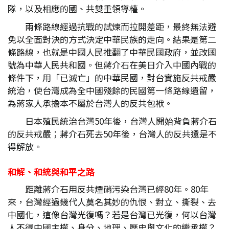
隊，以及相應的國、共雙重領導權。
兩條路線經過抗戰的試煉而拉開差距，最終無法避
免以全面對決的方式決定中華民族的走向。結果是第二
條路線，也就是中國人民推翻了中華民國政府，並改國
號為中華人民共和國。但蔣介石在美日介入中國內戰的
條件下，用「已滅亡」的中華民國，對台實施反共戒嚴
統治，使台灣成為全中國殘餘的民國第一條路線遺留，
為蔣家人承擔本不屬於台灣人的反共包袱。
日本殖民統治台灣50年後，台灣人開始背負蔣介石
的反共戒嚴；蔣介石死去50年後，台灣人的反共還是不
得解放。
和解、和統與和平之路
距離蔣介石用反共煙硝污染台灣已經80年。80年
來，台灣經過幾代人莫名其妙的仇恨、對立、撕裂、去
中國化，這像台灣光復嗎？若是台灣已光復，何以台灣
人不得中國主權、身分、地理、歷史與文化的繼承權？