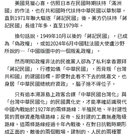
美國見獵心喜，仿照日本在民國時期扶持「滿洲
國」的作法，也在共和國時代扶持中華民國以華制華，
直到1971年聯大驅逐「蔣記民國」後，美方仍扶持「蔣
記民國」長達7年多，直至1979年。
換句話說，1949年10月以後的「蔣記民國」，已成
為「偽政權」，或如2024年6月中國駐法國大使盧沙野
所說的─「中國版圖中的一個叛亂政權」。
然而明知政權非法的民進黨人卻為了私利拿香跟拜
「蔣記民國」，行禮如儀「中華民國」，而背叛「台灣
共和國」的建國目標。即便對此看不下去的姚嘉文，也
身居「中華民國總統府資政」，腦子捨不得位子。
只有追本溯源島上政客合謀「中華民國台灣化」與
「台灣中華民國化」的民國異化史，才能準確認識現代
中國內戰始於1927年的兩條路線：半殖民地、半封建性
質的買辦資產階級路線；反帝、反封建的工農無產階級
路線。這兩條路線經過十年內戰後，在對日抗戰時期形
成正面的、敵後的兩個戰場，建制的、人民的兩種軍