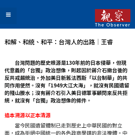
和解、和統、和平：台灣人的出路│王睿
台灣問題的歷史根源是
130
年前的日本侵華，但現
代意義的「台獨」政治想像，則起因於蔣介石撤台後的
反共戒嚴統治，外加美日新舊法西斯「以台制華」的共
同作用使然。沒有「1949
大江大海」，就沒有民國遺留
的殘山賸水；沒有蔣介石引入美日德軍事顧問來反共拒
統，就沒有「台獨」政治想像的條件。
追本溯源以正本清源
當今民國遺留體制已走到歷史上中華民國的對立
面，成為拒絕中國統一的各色政商學媒的非法掩體。中