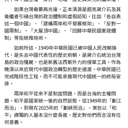
如果台灣需要再光復，正本清源是超克蔣介石及其
後繼者引禍台灣的政治體制和虛假認知，比如「各自表
述一個中國」、「建構兩岸和平發展框架」、「反對一
國兩制」、「大屋頂中國」、「回歸中華民國憲政體
制」等拒統推拖術。
如前所述，1949年中華民國已被中國人民改朝換
代，是失去中國代表性的歷史前朝，是蔣介石統治台灣
島的政治殭屍，也是新舊法西斯外力的侵華工具。作為
晚清以來近現代中國政治轉型的歷史過渡，中華民國已
完成階段性工程，而不可能承擔現代中國統一的終局安
排。
兩岸和平從來不是制度問題，而是台海的主權問
題。和平是國家統一後的自然狀態。從1949年的「劃江
而治」，到現在2025年的「劃峽而治」，某些以「和
平」謀獨的人基本沒什麼長進，歷史對他們而言沒有任
何意義。