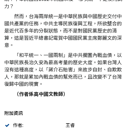
力？
然而，台海兩岸統一是中華民族與中國歷史交付中
國共產黨的任務，中共主導民族復興工程，所欲整合的
是近代百多年的分裂狀態，而不是對國民黨歷史的清
算，這是習近平總書記電賀中國國民黨主席鄭麗文的深
意。
「和平統一、一國兩制」是中共擱置內戰血債，以
中華民族長治久安為最高考量的歷史大度。如果台灣人
沒有這種高度，以「蔣介石貽害」來故步自封、自欺欺
人，那就是累加內戰血債的幫兇而已，且改變不了台灣
復歸中國的現實。
（作者係高中國文教師）
附加資訊
作者:
王睿