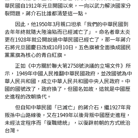
華民國自1912年元旦開國以來，一向以武力解決國家分
裂問題，蔣介石比誰都清楚這一點。
因此，他1950年3月親口坦承「我們的中華民國到
去年年終就隨大陸淪陷而已經滅亡了」。命名者章太炎
更在1928年就公開說過中華民國已經亡了，那一年蔣介
石將元旦國慶日改成10月10日，五色旗被全面換成國民
黨黨旗為核心的青白紅旗。
正如《中方關於聯大第2758號決議的立場文件》所
示， 1949年中國人民推翻中華民國政府，並改國號為中
華人民共和國，成立中華人民共和國中央人民政府。中
國的國號改了，政府換了，但國名如故，這就是中國歷
史進程的改朝換代。
但自知中華民國「已滅亡」的蔣介石，繼1927年背
叛孫中山路線後，又在1949年以後背叛中國歷史進程，
未經法定程序而「復職總統」，以復辟前朝的方式統治
台灣。