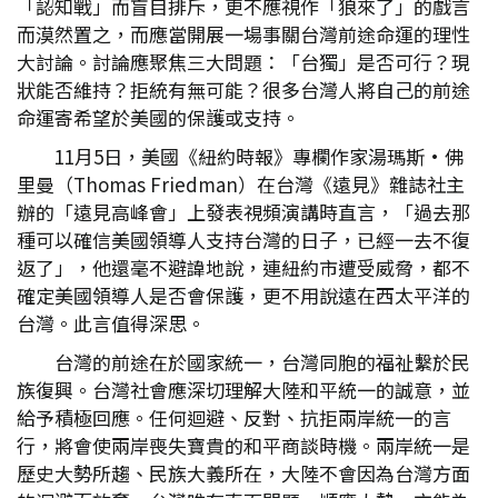
「認知戰」而盲目排斥，更不應視作「狼來了」的戲言
而漠然置之，而應當開展一場事關台灣前途命運的理性
大討論。討論應聚焦三大問題：「台獨」是否可行？現
狀能否維持？拒統有無可能？很多台灣人將自己的前途
命運寄希望於美國的保護或支持。
11月5日，美國《紐約時報》專欄作家湯瑪斯•佛
里曼（Thomas Friedman）在台灣《遠見》雜誌社主
辦的「遠見高峰會」上發表視頻演講時直言，「過去那
種可以確信美國領導人支持台灣的日子，已經一去不復
返了」，他還毫不避諱地說，連紐約市遭受威脅，都不
確定美國領導人是否會保護，更不用說遠在西太平洋的
台灣。此言值得深思。
台灣的前途在於國家統一，台灣同胞的福祉繫於民
族復興。台灣社會應深切理解大陸和平統一的誠意，並
給予積極回應。任何迴避、反對、抗拒兩岸統一的言
行，將會使兩岸喪失寶貴的和平商談時機。兩岸統一是
歷史大勢所趨、民族大義所在，大陸不會因為台灣方面