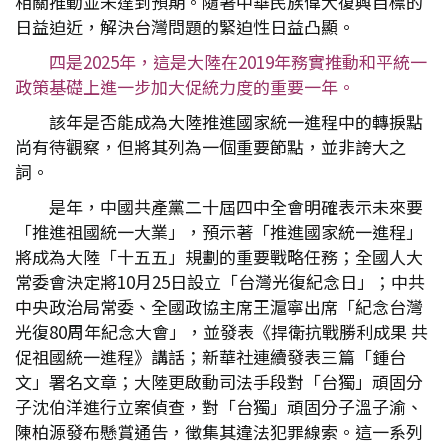
相關推動並未達到預期。隨著中華民族偉大復興目標的
日益迫近，解決台灣問題的緊迫性日益凸顯。
四是2025年，這是大陸在2019年務實推動和平統一
政策基礎上進一步加大促統力度的重要一年。
該年是否能成為大陸推進國家統一進程中的轉捩點
尚有待觀察，但將其列為一個重要節點，並非誇大之
詞。
是年，中國共產黨二十屆四中全會明確表示未來要
「推進祖國統一大業」，預示著「推進國家統一進程」
將成為大陸「十五五」規劃的重要戰略任務；全國人大
常委會決定將10月25日設立「台灣光復紀念日」；中共
中央政治局常委、全國政協主席王滬寧出席「紀念台灣
光復80周年紀念大會」，並發表《捍衛抗戰勝利成果 共
促祖國統一進程》講話；新華社連續發表三篇「鍾台
文」署名文章；大陸更啟動司法手段對「台獨」頑固分
子沈伯洋進行立案偵查，對「台獨」頑固分子溫子渝、
陳柏源發布懸賞通告，徵集其違法犯罪線索。這一系列