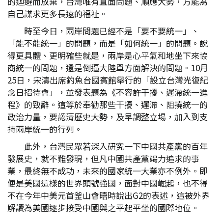
的迴避而放棄，台灣唯有直面問題、順應大勢，方能為
自己謀求更多長遠的福祉。
時至今日，兩岸問題已經不是「要不要統一」、
「能不能統一」的問題，而是「如何統一」的問題。說
得更具體、更明確些就是，兩岸是心平氣和地坐下來協
商統一的問題，還是倒逼大陸單方面解決的問題。10月
25日，宋濤出席釣魚台國賓館舉行的「設立台灣光復紀
念日招待會」，並發表題為《不容許干擾、遲滯統一進
程》的致辭。這等於奉勸那些干擾、遲滯、阻撓統一的
政治力量，要認清歷史大勢，及早調整立場，加入到支
持兩岸統一的行列。
此外，台灣民眾若深入研究一下中國共產黨的百年
發展史，就不難發現，但凡中國共產黨竭力追求的事
業，最終無不成功，未來的國家統一大業亦不例外。即
便是美國這樣的世界頭號強國，面對中國崛起，也不得
不在今年中美元首釜山會晤時說出G2的表述，這被外界
解讀為美國逐步接受中國與之平起平坐的國際地位。