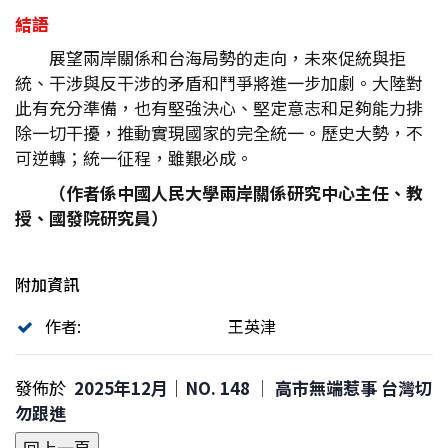
結語
展望兩岸關係和台海局勢的走向，未來促統與拒
統、干涉與反干涉的矛盾和鬥爭將進一步加劇。大陸對
此有充分準備，也有堅強決心、堅定意志和足夠能力排
除一切干擾，推動實現國家的完全統一。歷史大勢，不
可逆轉；統一征程，雖艱必成。
（作者係中國人民大學兩岸關係研究中心主任、教
授、國發院研究員）
附加資訊
作者:
王英津
發佈於
2025年12月｜NO. 148 │ 高市無端惹事 台灣切
勿跟進