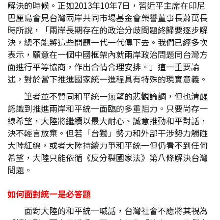
解決的時候。正如2013年10年7日，習近平主席在印尼
巴厘島會見台灣兩岸共同市場基金會榮譽董事長蕭萬長
時所說，「兩岸長期存在的政治分歧問題終歸要逐步解
決，總不能將這些問題一代一代傳下去。我們已經多次
表示，願意在一個中國框架內就兩岸政治問題同台灣方
面進行平等協商，作出合情合理安排。」這一重要論
述，對於當下推進國家統一進程具有特殊的現實意義。
筆者並不贊同和平統一無望的悲觀論調，但也清醒
認識到推進兩岸和平統一面臨的多重阻力。只要尚存一
線希望，大陸將繼續以最大耐心、誠意推動和平對話，
決不輕言放棄。但若「台獨」勢力和外部干涉勢力觸碰
大陸紅線，或者大陸持續力爭和平統一但仍看不到任何
希望，大陸只能依循《反分裂國家法》第八條解決台灣
問題。
如何面對統一是必答題
面對大陸的和平統一喊話，台灣社會不應將其視為