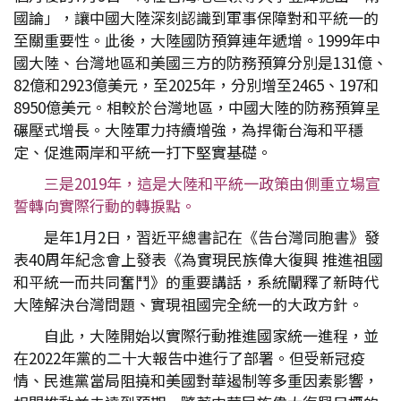
國論」，讓中國大陸深刻認識到軍事保障對和平統一的
至關重要性。此後，大陸國防預算連年遞增。1999年中
國大陸、台灣地區和美國三方的防務預算分別是131億、
82億和2923億美元，至2025年，分別增至2465、197和
8950億美元。相較於台灣地區，中國大陸的防務預算呈
碾壓式增長。大陸軍力持續增強，為捍衛台海和平穩
定、促進兩岸和平統一打下堅實基礎。
三是2019年，這是大陸和平統一政策由側重立場宣
誓轉向實際行動的轉捩點。
是年1月2日，習近平總書記在《告台灣同胞書》發
表40周年紀念會上發表《為實現民族偉大復興 推進祖國
和平統一而共同奮鬥》的重要講話，系統闡釋了新時代
大陸解決台灣問題、實現祖國完全統一的大政方針。
自此，大陸開始以實際行動推進國家統一進程，並
在2022年黨的二十大報告中進行了部署。但受新冠疫
情、民進黨當局阻撓和美國對華遏制等多重因素影響，