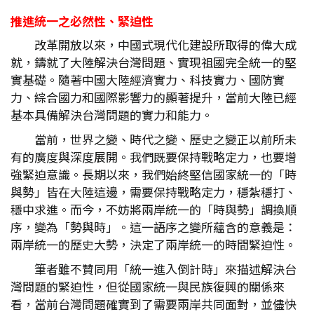
推進統一之必然性、緊迫性
改革開放以來，中國式現代化建設所取得的偉大成
就，鑄就了大陸解決台灣問題、實現祖國完全統一的堅
實基礎。隨著中國大陸經濟實力、科技實力、國防實
力、綜合國力和國際影響力的顯著提升，當前大陸已經
基本具備解決台灣問題的實力和能力。
當前，世界之變、時代之變、歷史之變正以前所未
有的廣度與深度展開。我們既要保持戰略定力，也要增
強緊迫意識。長期以來，我們始終堅信國家統一的「時
與勢」皆在大陸這邊，需要保持戰略定力，穩紮穩打、
穩中求進。而今，不妨將兩岸統一的「時與勢」調換順
序，變為「勢與時」。這一語序之變所蘊含的意義是：
兩岸統一的歷史大勢，決定了兩岸統一的時間緊迫性。
筆者雖不贊同用「統一進入倒計時」來描述解決台
灣問題的緊迫性，但從國家統一與民族復興的關係來
看，當前台灣問題確實到了需要兩岸共同面對，並儘快