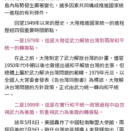
島內局勢發生顯著變化，諸多因素共同構成推進國家統
一進程的有利條件。
回望1949年以來的歷史，大陸推進國家統一的進程
歷經四個重要時間節點。
一是1979年，這是大陸從武力解放台灣到兩岸和平
統一的轉捩點。
在此之前，大陸制定了武力解放台灣的計畫，儘管
1950年代中期以後也曾提出過和平解放台灣的主張，但
總體上屬於武力解決台灣問題的範疇。1979年元旦，以
全國人大常委會發表《告台灣同胞書》為標誌，大陸解
決台灣問題的方針政策，正式由武力統一轉向和平統
一。
二是1999年，這是在實行和平統一政策過程中由忽
視武力為後盾，到重視武力為後盾的轉捩點。
該年5月8日，美國轟炸了中國駐南聯盟大使館，兩
個月後的7月9日，時任台灣地區領導人李登輝拋出「兩