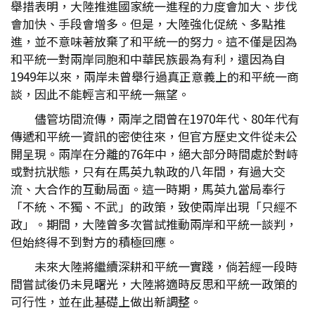
舉措表明，大陸推進國家統一進程的力度會加大、步伐
會加快、手段會增多。但是，大陸強化促統、多點推
進，並不意味著放棄了和平統一的努力。這不僅是因為
和平統一對兩岸同胞和中華民族最為有利，還因為自
1949年以來，兩岸未曾舉行過真正意義上的和平統一商
談，因此不能輕言和平統一無望。
儘管坊間流傳，兩岸之間曾在1970年代、80年代有
傳遞和平統一資訊的密使往來，但官方歷史文件從未公
開呈現。兩岸在分離的76年中，絕大部分時間處於對峙
或對抗狀態，只有在馬英九執政的八年間，有過大交
流、大合作的互動局面。這一時期，馬英九當局奉行
「不統、不獨、不武」的政策，致使兩岸出現「只經不
政」。期間，大陸曾多次嘗試推動兩岸和平統一談判，
但始終得不到對方的積極回應。
未來大陸將繼續深耕和平統一實踐，倘若經一段時
間嘗試後仍未見曙光，大陸將適時反思和平統一政策的
可行性，並在此基礎上做出新調整。