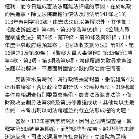
權利，而今日造成憲法法庭無法評議的原因，在於執政
的民進黨，除立法院職權行使法及刑法第141條之1的
113年憲判字第9號，由憲法法庭以為解決外，其他如：
《憲法訴訟法》第4條、第30條及第95條；《公職人員
選舉罷免法》第76條、第79條、第80條及第83條；114
年度中央政府總預算案；《財政收支劃分法》第8條、第
16條之1及第30條；《警察人員人事條例》第35條第1項
第4款、第2項、第3項及第6項，均係覆議失敗尋求憲法
法庭以為解決，不思面對國會少數的政治責任問題。
反觀陳水扁時代，時行政院長游錫堃、張俊雄曾4次
提出覆議案，含財政收支劃分法、公民投票法、319槍擊
事件真相調查特別委員會條例、農會法及漁會法等，僅
財政收支劃分法第8條及第16條覆議成功，其他均以失敗
告終，未曾出現以司法跨越並挑戰立法形成權的問題。
當然，113年憲判字第9號，因對立法院調查權，較
釋字第585號更為限縮，而監察院對疫苗、超思蛋等未能
迅速反應，司法又遲滯未符社會期待，立法院為民喉