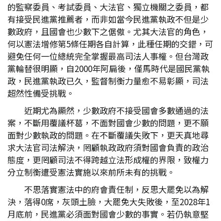
的監察委員、考試委員、大法官、獨立機關之委員，都
有接受民進黨推薦者，而非如當今民進黨執政不但是少
數政府，且國會也少數下之倨傲。尤其大法官的角色，
何以憲法增修第5條任期各自計算，此種任期的交錯，可
避免任何一位總統完全掌握最高司法人事權。但台灣政
黨輪替很明顯，自2000年阿扁後，僅馬時代是國民黨執
政，民進黨執政已久，監督制衡力量愈不易彰顯，司法
超然性備受挑戰。
近期尤為顯然，少數政府不接受國會多數通過的法
案，不斷用覆議杯葛，不面對國會少數的問題，更不願
面對少數執政的問題。在不斷覆議失敗下，更天真地尋
求大法官司法解決，罔顧執政政府須對國會負責的政治
態度，更罔顧司法不得跨越立法形成權的界限，致權力
分立制衡遭受憲法實施以來前所未有的挑戰。
不思落實憲法中的府會責任制，反思大罷免以為解
決，落得0席，灰頭土臉，大罷免大失敗後，至2028年1
月底前，民進黨必須面對國會少數的事實。若仍執意堅