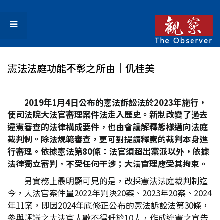
憲法法庭功能不彰之所由│仉桂美
2019
年1
月4
日公布的憲法訴訟法於2023
年施行，
使司法院大法官審理案件法走入歷史。新制改變了過去
違憲審查的法律構成要件，也由會議解釋態樣邁向法庭
裁判制。除法規範審查，更可對提請釋憲的裁判本身進
行審理。依據憲法第80
條：法官須超出黨派以外，依據
法律獨立審判，不受任何干涉；大法官理應受其拘束。
另實務上最明顯可見的是，改採憲法法庭裁判制迄
今，大法官案件量2022年判決20案、2023年20案、2024
年11案，即因2024年底修正公布的憲法訴訟法第30條，
參與評議之大法官人數不得低於10人，作成違憲之宣告