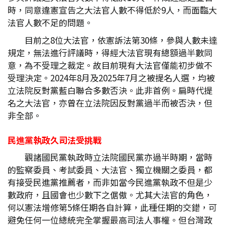
時，同意違憲宣告之大法官人數不得低於9人，而面臨大
法官人數不足的問題。
目前之8位大法官，依憲訴法第30條，參與人數未達
規定，無法進行評議時，得經大法官現有總額過半數同
意，為不受理之裁定。故目前現有大法官僅能初步做不
受理決定。2024年8月及2025年7月之被提名人選，均被
立法院反對黨藍白聯合多數否決。此非首例。扁時代提
名之大法官，亦曾在立法院因反對黨過半而被否決，但
非全部。
民進黨執政久司法受挑戰
觀諸國民黨執政時立法院國民黨亦過半時期，當時
的監察委員、考試委員、大法官、獨立機關之委員，都
有接受民進黨推薦者，而非如當今民進黨執政不但是少
數政府，且國會也少數下之倨傲。尤其大法官的角色，
何以憲法增修第5條任期各自計算，此種任期的交錯，可
避免任何一位總統完全掌握最高司法人事權。但台灣政