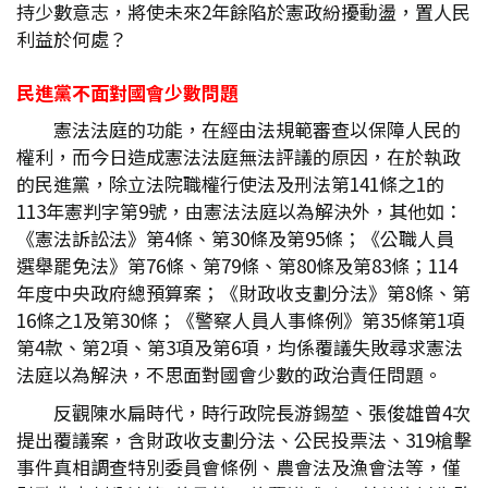
持少數意志，將使未來2年餘陷於憲政紛擾動盪，置人民
利益於何處？
民進黨不面對國會少數問題
憲法法庭的功能，在經由法規範審查以保障人民的
權利，而今日造成憲法法庭無法評議的原因，在於執政
的民進黨，除立法院職權行使法及刑法第141條之1的
113年憲判字第9號，由憲法法庭以為解決外，其他如：
《憲法訴訟法》第4條、第30條及第95條；《公職人員
選舉罷免法》第76條、第79條、第80條及第83條；114
年度中央政府總預算案；《財政收支劃分法》第8條、第
16條之1及第30條；《警察人員人事條例》第35條第1項
第4款、第2項、第3項及第6項，均係覆議失敗尋求憲法
法庭以為解決，不思面對國會少數的政治責任問題。
反觀陳水扁時代，時行政院長游錫堃、張俊雄曾4次
提出覆議案，含財政收支劃分法、公民投票法、319槍擊
事件真相調查特別委員會條例、農會法及漁會法等，僅