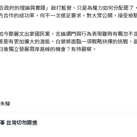
「聯合政府的理論與實踐」敲打藍營，只是為權力如何分配罷了
方合作的成功率，何不一次提足要求，對大眾公開，接受檢
如今鄭麗文出掌國民黨，言論調門與行為表現雖時有飄忽不
差距有更加擴大的潛能。白營將面臨一項戰略抉擇的挑戰，
日後獨立發展兩岸路線的機會？有待觀察。
朱駿
端惹事 台灣切勿跟進