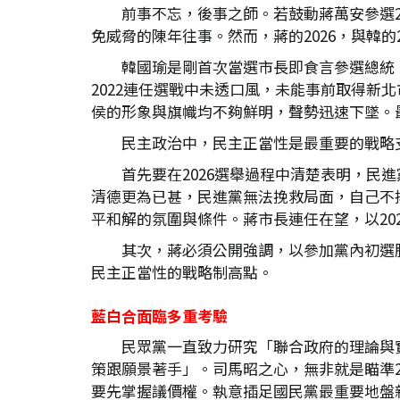
前事不忘，後事之師。若鼓動蔣萬安參選
免威脅的陳年往事。然而，蔣的2026，與韓的
韓國瑜是剛首次當選市長即食言參選總統
2022連任選戰中未透口風，未能事前取得
侯的形象與旗幟均不夠鮮明，聲勢迅速下墜。
民主政治中，民主正當性是最重要的戰略
首先要在2026選舉過程中清楚表明，
清德更為已甚，民進黨無法挽救局面，自己不
平和解的氛圍與條件。蔣市長連任在望，以202
其次，蔣必須公開強調，以參加黨內初選
民主正當性的戰略制高點。
藍白合面臨多重考驗
民眾黨一直致力研究「聯合政府的理論與
策跟願景著手」。司馬昭之心，無非就是瞄準
要先掌握議價權。執意插足國民黨最重要地盤