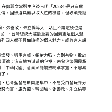
在鄭麗文當選主席後言明「2028不是只有盧
大傷，固然還具備爭取大位的機會，但必須先經
瑜、張善政、朱立倫等人。姑且不論這幾位是
ma），台灣總統大選最重要的因素更是個人魅
前列四人都不具備這樣的個人魅力。或許有人說
。
姿煥發、穩重有威、輻射力強、言則有物，敢於
賴清德；沒有地方派系的包袱，未曾沾染國民黨
對「中華民國」意涵漸能嫻熟精準掌握，不容易
談了。
碼，也令藍營易於團結集中，不易受白營玩弄分
優勢而言，盧秀燕、韓國瑜、張善政、朱立倫等