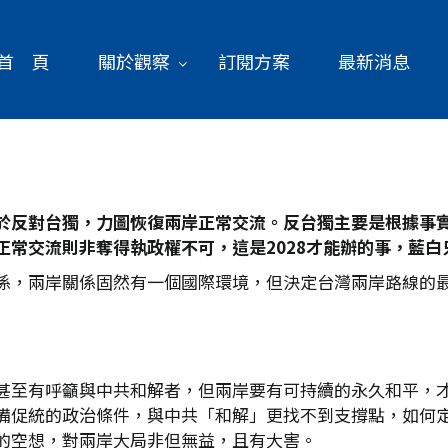
首 頁
關於觀察
訂閱方案
最新消息
於反對台獨，力圖恢復兩岸正常交流。反台獨主要是根據事
常交流則非奪得執政權不可，這是2028
才能辦的事，藍白
係，兩岸關係固然有一個國際環境，但決定台灣兩岸路線的
甚至有呼籲與中共和解者，但兩岸要有可持續的永久和平，
備促統的政治條件，與中共「和解」更找不到支撐點，如何
的空想，對兩岸大局非但無益，且有大害。