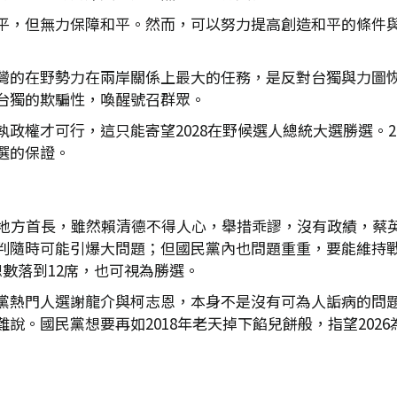
平，但無力保障和平。然而，可以努力提高創造和平的條件
灣的在野勢力在兩岸關係上最大的任務，是反對台獨與力圖
台獨的欺騙性，喚醒號召群眾。
政權才可行，這只能寄望2028在野候選人總統大選勝選。20
選的保證。
席地方首長，雖然賴清德不得人心，舉措乖謬，沒有政績，蔡
判隨時可能引爆大問題；但國民黨內也問題重重，要能維持戰
數落到12席，也可視為勝選。
黨熱門人選謝龍介與柯志恩，本身不是沒有可為人詬病的問
。國民黨想要再如2018年老天掉下餡兒餅般，指望2026為