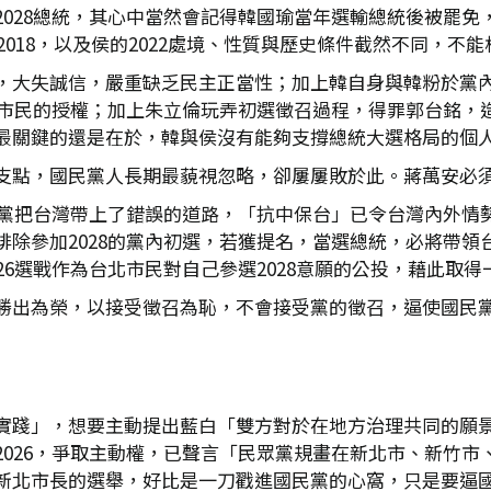
2028總統，其心中當然會記得韓國瑜當年選輸總統後被罷免
2018，以及侯的2022處境、性質與歷史條件截然不同，不
，大失誠信，嚴重缺乏民主正當性；加上韓自身與韓粉於黨
新北市民的授權；加上朱立倫玩弄初選徵召過程，得罪郭台銘，
最關鍵的還是在於，韓與侯沒有能夠支撐總統大選格局的個
支點，國民黨人長期最藐視忽略，卻屢屢敗於此。蔣萬安必須要
民進黨把台灣帶上了錯誤的道路，「抗中保台」已令台灣內外情
排除參加2028的黨內初選，若獲提名，當選總統，必將帶領
6選戰作為台北市民對自己參選2028意願的公投，藉此取得
勝出為榮，以接受徵召為恥，不會接受黨的徵召，逼使國民
實踐」，想要主動提出藍白「雙方對於在地方治理共同的願
2026，爭取主動權，已聲言「民眾黨規畫在新北市、新竹市
新北市長的選舉，好比是一刀戳進國民黨的心窩，只是要逼