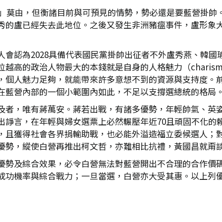
合」莫由，但衡諸目前與可預見的情勢，勢必還是要藍營掛帥。
秀的盧已經失去此地位。之後又發生非洲豬瘟事件，盧形象
人會認為2028具備代表國民黨掛帥出征者不外盧秀燕、韓國
越高的政治人物最大的本錢就是自身的人格魅力（charis
，個人魅力足夠，就能帶來許多意想不到的資源與支持度。
在藍營內部的一個小範圍內如此，不足以支撐選總統的格局
及者，唯有蔣萬安。蔣若出戰，有諸多優勢，年輕帥氣、英
出諍言，在年輕與婦女選票上必然輾壓年近70且頑固不化的
，且獲得社會各界捐輸助戰，也必能外溢造福立委候選人；
優勢，縱使白營再推出柯文哲，亦難相比抗禮，黃國昌就甭
優勢及綜合效果，必令白營無法對藍營開出不合理的合作價
成功機率與綜合戰力；一旦當選，白營亦大受其惠。以上列