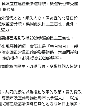
，侯友宜在連任後參選總統，敗選後也曾受罷
能相提並論。
內外殺伐太凶，頗失人心。侯友宜的問題在於
造成藍營分裂，侯因此失民主正當性；此外，
人魅力。
縝密規劃取得2028參選的民主正當性。
勢出現惡性循環，實際上是「害台傷台」，賴
台灣走回正常且正確的發展道路，增加兩岸和
一定的授權，必能提高2028的勝率。
黨實踐黨內民主，改變形象，令黨與個人皆站上
景、共同的想法以及推動改革的政策，要先從政
、嘉義市及宜蘭縣推出縣市長參選人」，就是
國民黨在總體議價時在其他地方或項目上讓步。