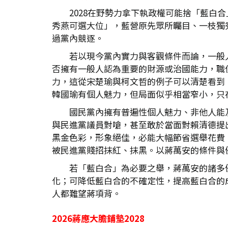
2028在野勢力拿下執政權可能捨「藍白
秀燕可選大位」，藍營原先眾所矚目、一枝獨
過黨內競逐。
若以現今黨內實力與客觀條件而論，一般
否擁有一般人認為重要的財源或治國能力，職位
力，這從宋楚瑜與柯文哲的例子可以清楚看到
韓國瑜有個人魅力，但局面似乎相當窄小，只
國民黨內擁有普遍性個人魅力、非他人能
與民進黨議員對嗆，甚至敢於當面對賴清德提
黑金色彩，形象絕佳，必能大幅節省選舉花費
被民進黨賤招抹紅、抹黑。以蔣萬安的條件與
若「藍白合」為必要之舉，蔣萬安的諸多
化；可降低藍白合的不確定性，提高藍白合的
人都難望蔣項背。
2026
蔣應大膽鋪墊2028