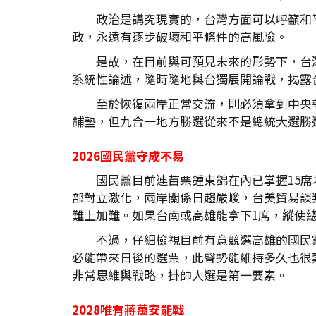
政治是講究現實的，台灣方面可以呼籲和
政，永遠有逐步破壞和平條件的高風險。
是故，在目前與可預見未來的形勢下，台
系統性論述，隨時隨地與台獨展開論戰，揭露
至於恢復兩岸正常交流，則必須拿到中央執
鋪墊，但九合一地方勝選從來不是總統大選勝
2026
國民黨守成不易
國民黨目前連苗栗鍾東錦在內已掌握15
部對立激化，兩岸關係日趨嚴峻，台美貿易談
難上加難。如果台南或高雄能拿下1席，縱使總
不過，仔細檢視目前有意競選高雄的國民
必能帶來日後的選票，此聲勢能維持多久也很難說
非常思維與戰略，掛帥人選是第一要素。
2028
唯有蔣萬安能戰