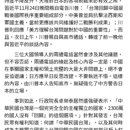
持度不降反升、大陸對日本的各項制裁未必有效之際，
習近平11月24日晚間親自電告川普：「台灣回歸中國是
戰後國際秩序重要組成部分，中美曾並肩抗擊法西斯和
軍國主義，當前更應該共同維護好二戰勝利成果」；川
普則回應「美方理解台灣問題對於中國的重要性」。而
且，次日上午，川普親自與高市通話，轉達了前一晚他
與習近平的談話內容。
三位大國領導人的兩通電話當然會涉及其他議題，
但不容否認，兩通電話的緣起及核心內容一定是：中國
在事關國家主權和領土完整的大是大非問題上，絕不會
妥協退讓；日方應早日反思改錯，不要執迷不悟。這樣
的內容，由川普本人告知高市，無疑強化了中方警告日
本的立場。
事到如此，行政院長卓榮泰居然還強硬表示，「中
華民國台灣是一個完完全全的主權獨立的國家，2300萬
的國人沒有『回歸』的這個選項。」針對其發言，台灣
民眾有權利知道：何謂「中華民國台灣」，以及其何時
成為主權獨立國家？台灣回歸中國在80年前就已板上釘