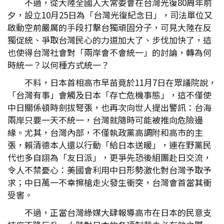
不過，從大陸全國人大常委會在台灣光復80周年前
夕，設立10月25日為「台灣光復紀念日」，司法單位又
啟動空前嚴厲的手段打擊台獨頑固分子，可見大陸在反
獨促統、爭取台灣民心的力道加大了、步伐加快了，這
也使得台灣社會對「兩岸會不會統一」的討論，轉為何
時統一？以何種方式統一？
不料，日本首相高市早苗竟於11月7日在眾議院說，
「台灣有事」會觸及日本「存亡危機事態」，這不僅使
中日關係頓時劍拔弩張，也再次向世人提出警訊：台海
兩岸只要一天不統一，台灣就隨時可能被推向危險邊
緣。尤其，台灣內部，不僅執政黨高調附和高市的主
張，賴清德本人還以行動「給日本送暖」，連在野黨民
代也多自詡為「友日派」，更爭先恐後組團赴日交流，
令人不禁憂心：美國會利用中日形勢激化對台灣予取予
求；中日萬一不幸擦槍走火發生衝突，台灣會首當其衝
受害。
不過，正當台灣綠媒大肆報導高市在日本的民意支