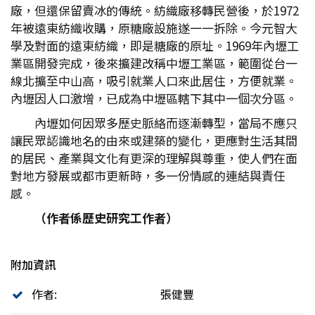
廠，但還保留賣冰的傳統。紡織廠移轉民營後，於1972
年被遠東紡織收購，原糖廠設施遂一一拆除。今元智大
學及對面的遠東紡織，即是糖廠的原址。1969年內壢工
業區開發完成，後來擴建改稱中壢工業區，範圍從台一
線北擴至中山高，吸引就業人口來此居住，方便就業。
內壢因人口激增，已成為中壢區轄下其中一個次分區。
內壢如何因眾多歷史脈絡而逐漸轉型，當局不應只
讓民眾認識地名的由來或建築的變化，更應對生活其間
的居民、產業與文化有更深的理解與尊重，使人們在面
對地方發展或都市更新時，多一份情感的連結與責任
感。
（作者係歷史研究工作者）
附加資訊
作者:
張健豐