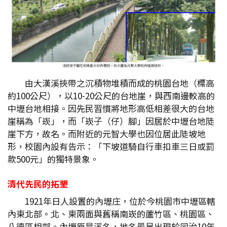
由大漢溪挾帶之沉積物堆積而成的桃園台地（標高
約100公尺），以10-20公尺的台地崖，與西南邊較高的
中壢台地相接。因先民習慣將地形高低相差很大的台地
崖稱為「崁」，而「崁子（仔）腳」因居於中壢台地陡
崖下方，故名。而附近的元智大學也因位居此陡坡地
形，校園內設有告示：「下坡道騎自行車扣車三日或罰
款500元」的獨特景象。
清代先民的拓墾
1921年日人設置的內壢庄，位於今桃園市中壢區轄
內東北部。北、東兩面與舊稱南崁的蘆竹區、桃園區、
八德區相鄰。內壢原是溪名，地名最早出現於同治10年