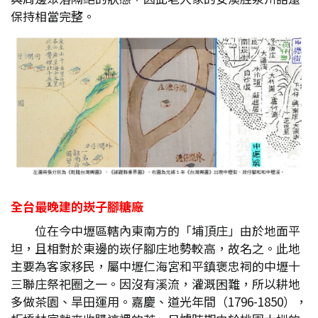
保持相當完整。
全台最晚建的崁子腳糖廠
位在今中壢區轄內東南方的「埔頂庄」由於地面平
坦，且相對於東邊的崁仔腳庄地勢較高，故名之。此地
主要為客家移民，屬中壢仁海宮和平鎮褒忠祠的中壢十
三聯庄祭祀圈之一。因沒有溪流，灌溉困難，所以耕地
多做茶園、旱田運用。嘉慶、道光年間（1796-1850），