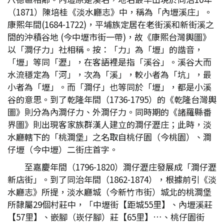
（1871）陳培桂《淡水廳志》中，稱為「內壢溪庄」。
康熙年間(1684-1722)，平埔族定居在老街溪和新街溪之
間的沖積谷地 (今中壢市街一帶)，故《康熙台灣輿圖》
以「澗仔力」社相稱。按：「力」為「壢」的諧音，
「壢」等同「瀝」，在客語裡是指「溪谷」。溪谷大而
水流穩定為「河」，次為「溪」，較小者為「坑」，最
小者為「壢」。而「澗仔」也等同於「壢」，都是小溪
谷的意思。到了乾隆年間（1736-1795）的《乾隆台灣輿
圖》則分為內澗仔力、外澗仔力。同時期的《諸羅縣番
界圖》則出現客家族群漢人建立的澗仔瀝庄；此時，淡
水廳轄下的「桃澗堡」之名取自桃仔園（今桃園）、澗
仔壢（今中壢）二街庄首字。
至嘉慶年間（1796-1820）澗仔瀝庄發展成「澗仔瀝
新店街」。到了同治年間（1862-1874），根據前引《淡
水廳志》所提，淡水廳城（今新竹市街）城北的桃澗堡
所隸屬29個村莊中，「中壢街【距城55里】、內壢溪莊
【57里】、嵌腳（崁仔腳）莊【65里】…、桃仔園街