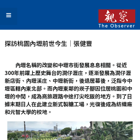
探訪桃園內壢前世今生│張健豐
內壢名稱的改變和中壢市街發展息息相關。從近
300
年前躍上歷史舞台的澗仔瀝庄，逐漸發展為澗仔瀝
新店街、內壢溪庄、中壢新街，後退居幕後，泛指今中
壢區轄內東北部。而內壢東鄰的崁子腳因位居桃園和中
壢的中間，成為商旅趕路中途打尖吃飯的地方。到了日
據末期日人在此建立新式製糖工場，光復後成為紡織廠
和元智大學的校地。