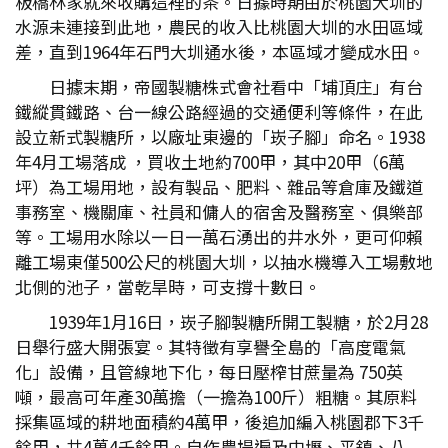
板橋林家就來收購這裡的茶。日據時期由於桃園大圳的
水源未連接到此地，農民的收入比桃園大圳的水田區域
差，直到1964年石門大圳通水後，本區域才變成水田。
日據末期，帝國製糖株式會社看中「埔頂庄」有台
鐵縱貫鐵路、台一線公路經過的交通便利等條件，在此
設立新式製糖所，以廠址東邊的「崁子腳」命名。1938
年4月工場落成 ，買收土地約700甲，其中20甲（6萬
坪）為工場用地，設有製品、肥料、雜品等倉庫及鐵道
事務室、機關庫、社員和傭人的宿舍及醫務室、俱樂部
等。工場用水除以一日一萬石湧出的井水外，更可仰賴
離工場東僅500公尺的桃園大圳，以抽水機導入工場敷地
北側的池子，當乾旱時，可支撐十數日。
1939年1月16日，崁子腳製糖所開工製糖，於2月28
日舉行盛大開張宴。其特徵有享譽全島的「高度電氣
化」設備，且管線地下化，每日壓榨甘蔗量為 750英
噸，最高可年產30萬擔（一擔為100斤）粗糖。其原料
採集區域的耕地面積約4萬甲，後追加編入桃園郡下3千
餘甲，共4萬4千餘甲。自作農場遍及中壢、平鎮、八