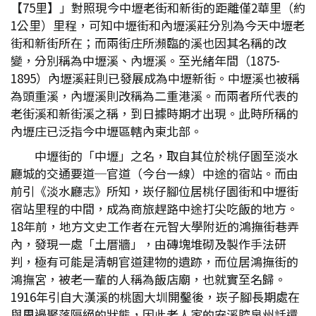
【75里】」對照現今中壢老街和新街的距離僅2華里（約
1公里）里程，可知中壢街和內壢溪莊分別為今天中壢老
街和新街所在；而兩街庄所瀕臨的溪也因其名稱的改
變，分別稱為中壢溪、內壢溪。至光緒年間（1875-
1895）內壢溪莊則已發展成為中壢新街。中壢溪也被稱
為頭重溪，內壢溪則改稱為二重港溪。而兩者所代表的
老街溪和新街溪之稱，到日據時期才出現。此時所稱的
內壢庄已泛指今中壢區轄內東北部。
中壢街的「中壢」之名，取自其位於桃仔園至淡水
廳城的交通要道─官道（今台一線）中途的宿站。而由
前引《淡水廳志》所知，崁仔腳位居桃仔園街和中壢街
宿站里程的中間，成為商旅趕路中途打尖吃飯的地方。
18年前，地方文史工作者在元智大學附近的鴻撫街巷弄
內，發現一處「土厝牆」，由磚塊堆砌及製作手法研
判，極有可能是清朝官道建物的遺跡，而位居鴻撫街的
鴻撫宮，被老一輩的人稱為飯店廟，也就實至名歸。
1916年引自大漢溪的桃園大圳開鑿後，崁子腳長期處在
與周邊聚落隔絕的狀態，因此老人家的安溪腔泉州話還