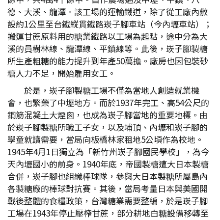
德、大溪、龍潭。該工場的運輸鐵道，除了從工廠內敷
設約1公里至台鐵縱貫鐵路崁子腳車站（今內壢車站）；
搬運甘蔗原料用的糖業鐵路以工場為起點，途中分為大
溪的員樹林線、龍潭線、平鎮線等。此後，崁子腳製糖
所生產粗糖的能力提升到年產50萬擔。廠房也因包裝砂
糖人力不足，開始雇用女工。
於是，崁子腳製糖工場不僅為當地人創造就業機
會，也繁榮了中壢地方。而於1937年完工、高54公尺的
鋼筋混凝土大煙囪，也成為崁子腳當地的重要地標。由
於崁子腳製糖所職工子女，以及埔頂、內壢和崁子腳的
學童就讀需要，當局向板橋林家租地5公頃作為校地。
1945年4月1日獨立為「新竹州崁子腳國民學校」，為今
天內壢國小的前身。1940年底，帝國製糖遭大日本製糖
合併，崁子腳也組織棒球隊，參與大日本製糖所屬島內
各製糖廠的棒球對抗賽。其後，當局考量日本與美國開
戰後整體的食糧政策，台灣糖業需要整編，於是崁子腳
工場在1943年停止壓榨甘蔗，部分耕地白糖設備移轉至