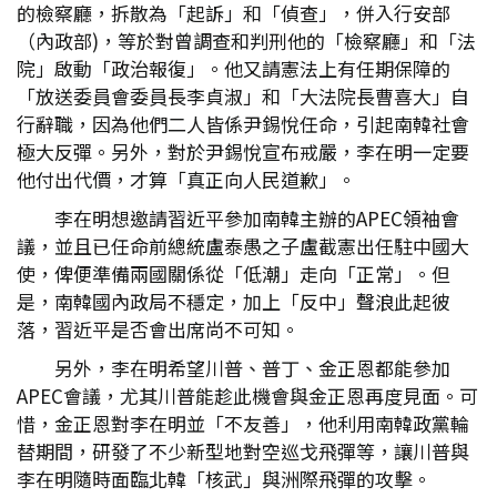
的檢察廳，拆散為「起訴」和「偵查」，併入行安部
（內政部)，等於對曾調查和判刑他的「檢察廳」和「法
院」啟動「政治報復」。他又請憲法上有任期保障的
「放送委員會委員長李貞淑」和「大法院長曹喜大」自
行辭職，因為他們二人皆係尹錫悅任命，引起南韓社會
極大反彈。另外，對於尹錫悅宣布戒嚴，李在明一定要
他付出代價，才算「真正向人民道歉」。
李在明想邀請習近平參加南韓主辦的APEC領袖會
議，並且已任命前總統盧泰愚之子盧截憲出任駐中國大
使，俾便準備兩國關係從「低潮」走向「正常」。但
是，南韓國內政局不穩定，加上「反中」聲浪此起彼
落，習近平是否會出席尚不可知。
另外，李在明希望川普、普丁、金正恩都能參加
APEC會議，尤其川普能趁此機會與金正恩再度見面。可
惜，金正恩對李在明並「不友善」，他利用南韓政黨輪
替期間，研發了不少新型地對空巡戈飛彈等，讓川普與
李在明隨時面臨北韓「核武」與洲際飛彈的攻擊。