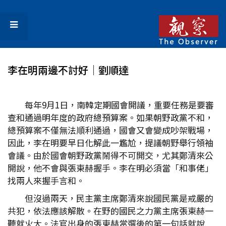
李在明兩邊不討好│劉順達
每年9月1日，南韓定期國會開議，重要任務是要審
查和通過明年度的政府總預算案。如果朝野政黨不和，
總預算案不僅無法順利通過，國會又會變成吵架戰場，
因此，李在明要早日化解此一尷尬，提議朝野舉行領袖
會議。由於國會朝野政黨鬧得不可開交，尤其鄭清來公
開說，他不會與張東赫握手。李在明必須當「和事佬」
找兩人來握手言和。
但沒過兩天，民主黨主席鄭清來說國民黨是戒嚴的
共犯，依法應該解散。在野的國民之力黨主席張東赫一
聽就火大。法官出身的張東赫當選後的第一句話就說