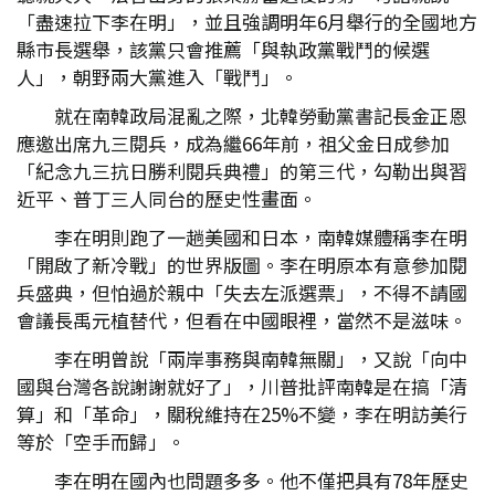
「盡速拉下李在明」，並且強調明年6月舉行的全國地方
縣市長選舉，該黨只會推薦「與執政黨戰鬥的候選
人」，朝野兩大黨進入「戰鬥」。
就在南韓政局混亂之際，北韓勞動黨書記長金正恩
應邀出席九三閱兵，成為繼66年前，祖父金日成參加
「紀念九三抗日勝利閱兵典禮」的第三代，勾勒出與習
近平、普丁三人同台的歷史性畫面。
李在明則跑了一趟美國和日本，南韓媒體稱李在明
「開啟了新冷戰」的世界版圖。李在明原本有意參加閱
兵盛典，但怕過於親中「失去左派選票」，不得不請國
會議長禹元植替代，但看在中國眼裡，當然不是滋味。
李在明曾說「兩岸事務與南韓無關」，又說「向中
國與台灣各說謝謝就好了」，川普批評南韓是在搞「清
算」和「革命」，關稅維持在25%不變，李在明訪美行
等於「空手而歸」。
李在明在國內也問題多多。他不僅把具有78年歷史