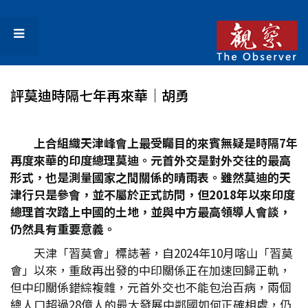
評莫迪時隔七年再來華│胡勇
上合組織天津峰會上最受矚目的來賓無疑是時隔7
年
再度來華的印度總理莫迪。元首外交是對外交往的最高
形式，也是測量國家之間關係的晴雨表。雖然莫迪的天
津行只是參會，並不屬於正式訪問，但2018
年以來印度
總理首次踏上中國的土地，並與中方最高領導人會談，
仍然具有重要意義。
天津「習莫會」標誌著，自2024年10月喀山「習莫
會」以來，重啟再出發的中印關係正在加速回歸正軌，
但中印關係錯綜複雜，元首外交也不能包治百病，兩個
總人口超過28億人的最大發展中鄰國如何正確相處，仍