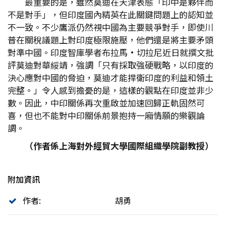
最重要的是，雖然莫迪在天津表態「印中是夥伴而
不是對手」，但印度國內精英在此關鍵問題上的認知並
不一致。不少鷹派仍然視中國為主要競爭對手，即使川
普在關稅議題上對印度極限施壓，他們還是將主要矛頭
對準中國。印度智庫學者布拉馬•切拉尼近日就撰文批
評莫迪對華綏靖，強調「只有採取強硬戰略，以印度的
決心應對中國的脅迫，莫迪才能捍衛印度的利益和領土
完整。」令人感到擔憂的是，這樣的觀點在印度並非少
數。因此，中印關係再次重啟並加速回歸正軌固然可
喜，但也不能對中印關係前景抱持一廂情願的樂觀論
調。
（作者係上海對外經貿大學國際組織學院副教授）
附加資訊
作者:
胡勇