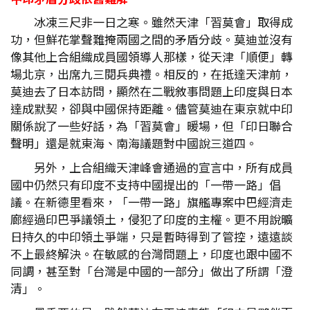
冰凍三尺非一日之寒。雖然天津「習莫會」取得成
功，但鮮花掌聲難掩兩國之間的矛盾分歧。莫迪並沒有
像其他上合組織成員國領導人那樣，從天津「順便」轉
場北京，出席九三閱兵典禮。相反的，在抵達天津前，
莫迪去了日本訪問，顯然在二戰敘事問題上印度與日本
達成默契，卻與中國保持距離。儘管莫迪在東京就中印
關係說了一些好話，為「習莫會」暖場，但「印日聯合
聲明」還是就東海、南海議題對中國說三道四。
另外，上合組織天津峰會通過的宣言中，所有成員
國中仍然只有印度不支持中國提出的「一帶一路」倡
議。在新德里看來，「一帶一路」旗艦專案中巴經濟走
廊經過印巴爭議領土，侵犯了印度的主權。更不用說曠
日持久的中印領土爭端，只是暫時得到了管控，遠遠談
不上最終解決。在敏感的台灣問題上，印度也跟中國不
同調，甚至對「台灣是中國的一部分」做出了所謂「澄
清」。