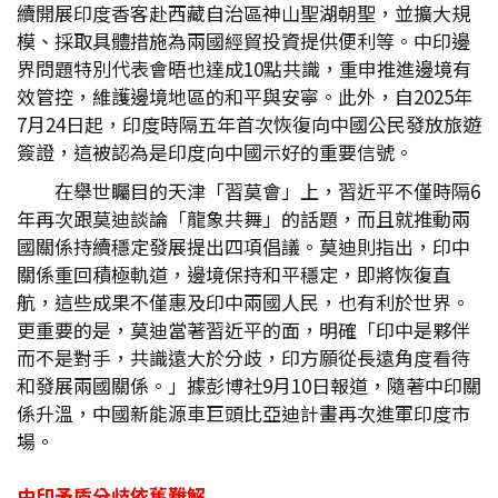
續開展印度香客赴西藏自治區神山聖湖朝聖，並擴大規
模、採取具體措施為兩國經貿投資提供便利等。中印邊
界問題特別代表會晤也達成10點共識，重申推進邊境有
效管控，維護邊境地區的和平與安寧。此外，自2025年
7月24日起，印度時隔五年首次恢復向中國公民發放旅遊
簽證，這被認為是印度向中國示好的重要信號。
在舉世矚目的天津「習莫會」上，習近平不僅時隔6
年再次跟莫迪談論「龍象共舞」的話題，而且就推動兩
國關係持續穩定發展提出四項倡議。莫迪則指出，印中
關係重回積極軌道，邊境保持和平穩定，即將恢復直
航，這些成果不僅惠及印中兩國人民，也有利於世界。
更重要的是，莫迪當著習近平的面，明確「印中是夥伴
而不是對手，共識遠大於分歧，印方願從長遠角度看待
和發展兩國關係。」據彭博社9月10日報道，隨著中印關
係升溫，中國新能源車巨頭比亞迪計畫再次進軍印度市
場。
中印矛盾分歧依舊難解