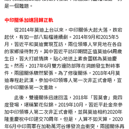
是一個難題。
中印關係加速回歸正軌
從2014年莫迪上台以來，中印關係大起大落，跌宕
起伏，有如一部八點檔連續劇。2014年9月和2015年5
月，習近平和莫迪實現互訪，兩位領導人罕見地在各自
的家鄉接待對方。其中習近平訪印期間正值莫迪64周歲
生日，習大打感情牌，貼心地送上素食蛋糕為莫迪慶
生。然而，2017年6月雙方邊防部隊在洞朗發生對峙事
件，兩國關係驟然緊張。為了修復關係，2018年4月莫
迪專程赴武漢，參加中印領導人第一次非正式會晤，宣
告中印關係第一次重啟。
此後，雙邊關係迅速回溫，2018年「習莫會」竟四
度登場，堪稱繁花似錦。2019年10月，習近平赴金奈參
加中印領導人第二次非正式會晤，並與莫迪相約2020年
隆重慶祝中印建交70周年。但是，人算不如天算，2020
年6月中印兩軍在加勒萬河谷爆發流血衝突，兩國關係再