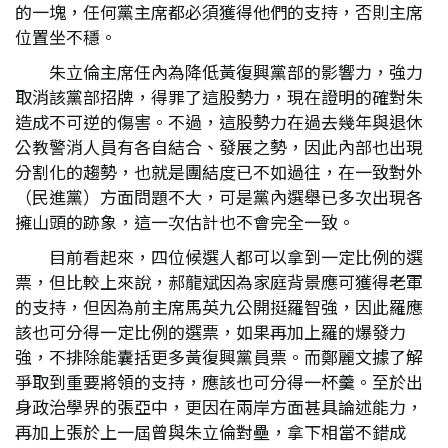
的一塊，任何黨主席都必須獲得他們的支持，否則主席
位置坐不穩。
朱立倫主席任內為降低黃復興黨部的影響力，強力
取消該黨部招牌，得罪了這股勢力，現在證明的確對朱
造成不可逆的傷害。不過，這股勢力在過去幾年與退休
公教警消人員有各自結合、發展之勢，因此內部也出現
分割化的趨勢，也就是團結度已不如過往，在一致對外
（民進黨）方面問題不大，可是黨內選舉已多次出現各
擁山頭的跡象，這一次估計也不會完全一致。
目前看起來，四位候選人都可以拿到一定比例的選
票，但比較上來說，郝龍斌因為家庭背景應可獲得老軍
的支持，但因為前主席馬英九公開挺羅智強，因此羅應
該也可分得一定比例的選票，如果再加上羅的爆發力
強，不排除能囊括更多黃復興黨員票。而鄭麗文據了解
爭取到重要將領的支持，應該也可分得一杯羹。至於出
身政治學界的張亞中，更因在兩岸方面甚具論述能力，
再加上張於上一屆曾與朱立倫對壘，拿下相當不錯成