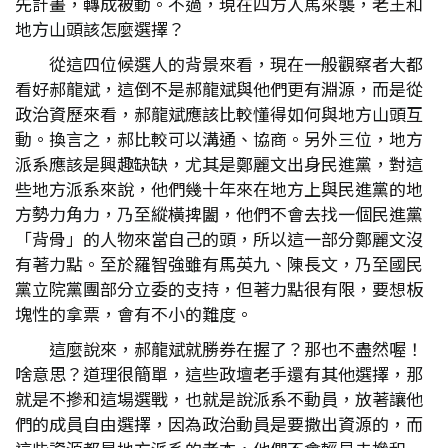
先計畫，轉成被動。不過，現在四方人馬來襲，老王和
地方山頭該怎麼選擇？
從這四位候選人的背景來看，現在一般觀察者大都
看好郝龍斌，這倒不是郝龍斌與他們更有淵源，而是從
政治資歷來看，郝龍斌應該比較懂得如何與地方山頭互
動。換言之，郝比較可以溝通、協商。另外三位，地方
派系應該是興趣缺缺，尤其是鄭麗文出身民進黨，對這
些地方派系來說，他們幾十年來在地方上與民進黨的地
方勢力角力，乃至縱橫捭闔，他們不會去找一個民進黨
「背骨」的人物來當自己的頭，所以這一部分鄭麗文沒
有著力點。至於羅智強雖有馬英九、陳長文，乃至國民
黨立院黨團部分立委的支持，但著力點很有限，要想板
塊性的拿票，會有不小的難度。
這麼說來，郝龍斌就勝券在握了？那也不盡然喔！
啥意思？道理很簡單，這些政壇老手還有其他選擇，那
就是不摻和這場選戰，也就是說派系不動員，放著讓他
們的成員自由選擇，因為政治動員是要撒出資源的，而