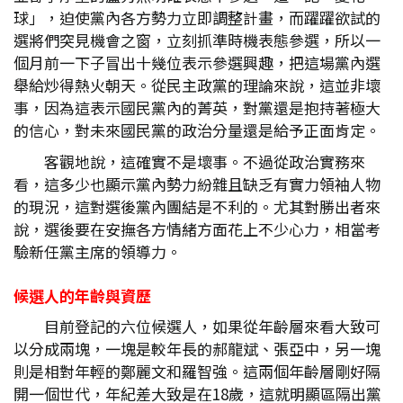
球」，迫使黨內各方勢力立即調整計畫，而躍躍欲試的
選將們突見機會之窗，立刻抓準時機表態參選，所以一
個月前一下子冒出十幾位表示參選興趣，把這場黨內選
舉給炒得熱火朝天。從民主政黨的理論來說，這並非壞
事，因為這表示國民黨內的菁英，對黨還是抱持著極大
的信心，對未來國民黨的政治分量還是給予正面肯定。
客觀地說，這確實不是壞事。不過從政治實務來
看，這多少也顯示黨內勢力紛雜且缺乏有實力領袖人物
的現況，這對選後黨內團結是不利的。尤其對勝出者來
說，選後要在安撫各方情緒方面花上不少心力，相當考
驗新任黨主席的領導力。
候選人的年齡與資歷
目前登記的六位候選人，如果從年齡層來看大致可
以分成兩塊，一塊是較年長的郝龍斌、張亞中，另一塊
則是相對年輕的鄭麗文和羅智強。這兩個年齡層剛好隔
開一個世代，年紀差大致是在18歲，這就明顯區隔出黨