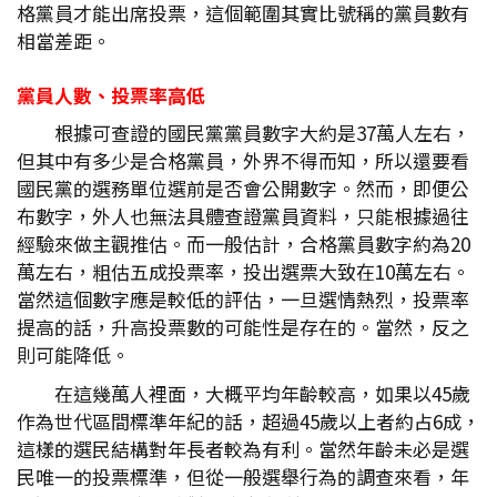
格黨員才能出席投票，這個範圍其實比號稱的黨員數有
相當差距。
黨員人數、投票率高低
根據可查證的國民黨黨員數字大約是37萬人左右，
但其中有多少是合格黨員，外界不得而知，所以還要看
國民黨的選務單位選前是否會公開數字。然而，即便公
布數字，外人也無法具體查證黨員資料，只能根據過往
經驗來做主觀推估。而一般估計，合格黨員數字約為20
萬左右，粗估五成投票率，投出選票大致在10萬左右。
當然這個數字應是較低的評估，一旦選情熱烈，投票率
提高的話，升高投票數的可能性是存在的。當然，反之
則可能降低。
在這幾萬人裡面，大概平均年齡較高，如果以45歲
作為世代區間標準年紀的話，超過45歲以上者約占6成，
這樣的選民結構對年長者較為有利。當然年齡未必是選
民唯一的投票標準，但從一般選舉行為的調查來看，年