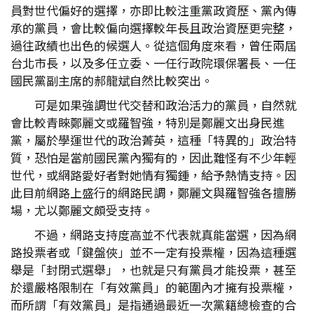
員對世代偏好的選擇，亦即比較注重黨政資歷、黨內傳
承的黨員，會比較偏向選擇較年長且政治資歷更完整，
過往政績也出色的候選人。從這個角度來看，曾任兩屆
台北市長，以及多任立委、一任行政院環保署長、一任
國民黨副主席的郝龍斌自然比較突出。
可是如果強調世代交替和政治活力的黨員，自然就
會比較青睞鄭麗文或羅智強，特別是鄭麗文出身民進
黨，屬於學運世代的政治菁英，這種「特異的」政治特
質，恐怕是當前國民黨內獨有的，因此難怪有不少年輕
世代，或網路愛好者對她情有獨鍾，給予熱情支持。因
此目前網路上盛行的網路民調，鄭麗文與羅智強各擅勝
場，尤以鄭麗文頗受支持。
不過，網路支持度高並不代表就真能當選，因為網
路投票者或「鍵盤俠」並不一定有投票權，因為這種選
舉是「封閉式選舉」，也就是只有黨員才能投票，甚至
於還嚴格限制在「有效黨員」的範圍內才擁有投票權，
而所謂「有效黨員」是指通過最近一次黨籍總檢查的合