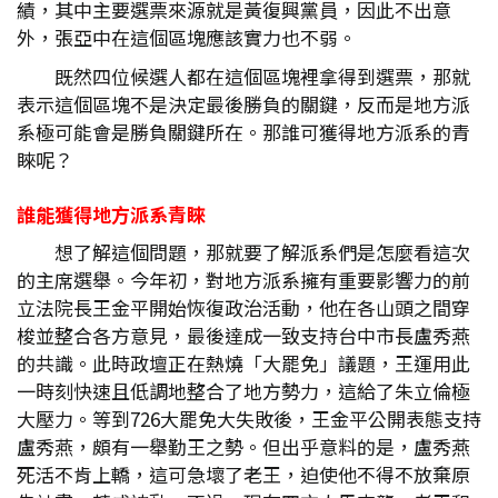
績，其中主要選票來源就是黃復興黨員，因此不出意
外，張亞中在這個區塊應該實力也不弱。
既然四位候選人都在這個區塊裡拿得到選票，那就
表示這個區塊不是決定最後勝負的關鍵，反而是地方派
系極可能會是勝負關鍵所在。那誰可獲得地方派系的青
睞呢？
誰能獲得地方派系青睞
想了解這個問題，那就要了解派系們是怎麼看這次
的主席選舉。今年初，對地方派系擁有重要影響力的前
立法院長王金平開始恢復政治活動，他在各山頭之間穿
梭並整合各方意見，最後達成一致支持台中市長盧秀燕
的共識。此時政壇正在熱燒「大罷免」議題，王運用此
一時刻快速且低調地整合了地方勢力，這給了朱立倫極
大壓力。等到726大罷免大失敗後，王金平公開表態支持
盧秀燕，頗有一舉勤王之勢。但出乎意料的是，盧秀燕
死活不肯上轎，這可急壞了老王，迫使他不得不放棄原