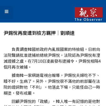
尹錫悅再度遭到檢方羈押│劉順達
負責調查韓國前政府內亂叛國案的特檢組，日前向
法院聲請批准逮捕前總統尹錫悅，法院認為尹錫悅有湮
滅證據之虞，在7月10日凌晨發布逮捕令，尹錫悅相隔4
個月再次被捕。
據南韓一家網路電視台報導，尹錫悅夫婦吃不下、
睡不好，生病了。另外，尹錫悅很不滿他的前部屬在法
院的證詞對他「不利」。他落此下場，只能怪自己一時
糊塗，發布戒嚴。
回顧尹錫悅的「政績」，韓人唯一有記憶的是他對