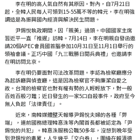
李在明的高人氣自然有其原因。對內，自7月21日
起，全韓人民每人可領到15-55萬不等的韓元，李在明強
調這是為振興國內經濟與解決民生問題。
尹錫悅執政期間，因「親美」過頭。中國國家主席
習近平一直「推遲」訪韓。7月14日，李在明親自發函邀
請20個APEC會員國首腦參加10月31日至11月1日舉行的
領袖會議。正巧中國「九三戰勝日閱兵典禮」也邀請李
在明訪問北京。
李在明仍要面對司法改革問題。李認為檢察廳應分
為起訴廳與偵查廳，這是因為檢察官不夠廉潔自愛之
故。台灣的檢察官也對有權有勢的人輕輕放下，對一般
百姓百般刁難；近日發生的一家5口自殺事件，政府至今
無人負起「法律責任」。
近來，南韓媒體整天報導尹錫悅夫婦的各種「弊
端」，連前國務總理韓惪洙等內閣首長都被認定為「尹
錫悅的共犯」。韓惪洙服務公職50多年，沒想到晚年受
到尹錫悅的牽累，人生幾乎「交白券」，圍繞在賴清德