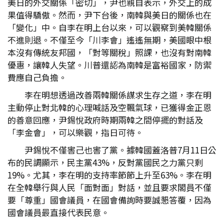
美日的外交關係「密切」，尹也親自表示，外交上的成
果值得驕傲。然而，尹下台後，南韓與美日的關係也在
「變化」中。自李在明上台以來，可以觀察到美韓關係
不進則退。不僅至今「川李會」遙遙無期，美國眼中根
本沒有傳統友邦國，「對等關稅」照課，也沒有對南韓
優惠，讓韓人失望。川普還認為南韓是富裕國家，防禦
費應自己負擔。
李在明想透過改善兩韓關係謀求生存之道，李在明
主動停止對北韓的心理喊話及空飄氣球，已獲得金正恩
的善意回應，尹錫悅政府時期兩韓之間停擺的對話及
「李金會」，可以樂觀，指日可待。
尹錫悅不僅害己也害了黨。據韓國蓋洛普7月11日公
布的民調顯示，民主黨43%，反對黨國民之力黨只剩
19%。尤其，李在明的支持率節節上升至63%。李在明
在全韓舉行與人民「面對面」對話，並且要求閣員不僅
要「尊重」國會議員，在國會備詢時要誠懇答覆，因為
國會議員最直接代表民意。