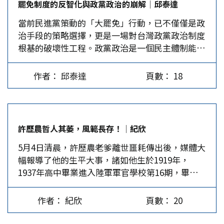
罷免制度的反智化與政黨政治的崩解│邱泰達
般民主先進國家可說是特例。 二是罷免範圍十分
要經綠營把持的高雄、台南二地選委會及中選會嚴
購如何善後了。…
當前民進黨策動的「大罷免」行動，已不僅僅是政
廣泛，在全台67個選區中，竟有高達34個選區涉
格把關、挑剔篩選，最後可能根本無法罷掉任何一
治手段的策略選擇，更是一場對台灣政黨政治制度
入，國民黨52席立委中，幾可確定將有30席會通過
位。據了解，台南市目前的作法是想透過罷免連
根基的破壞性工程。政黨政治是一個民主體制能否
二階段審查。換言之，屆時將有30個選區進行罷免
署，凝聚非綠陣營的共識，以策未來。反觀高雄
穩健運作的核心結構，它仰賴選舉競爭的正當性、
投票，如此大規模罷免行動堪稱史無前例。 三是
市，一直缺乏具有份量的非綠陣營人士，包括大家
政黨之間的互信邏輯及代議體系的穩定性。但罷免
若罷免成功，再經補選，只要民進黨當選6席以
期待的柯志恩，出面扛起重任，罷免陣營就顯得步
作者： 邱泰達
頁數： 18
被武器化為「政權延長」與「政治清算」的工具，
上，加上現有的51席，即可達到過半數的57席，民
履蹣跚。 觀察2026年地方選舉，國民黨的柯志
其對政黨制度的破壞將是結構性的、多層次的，且
進黨又將成為立法院最大黨，更將全面執政，可挾
恩、謝龍介應該就是高雄、台南的市長候選人。謝
難以在短期內修復。 選舉空洞化與民意無效化 民
府會優勢恣意而為，勢將改變現有的政治生態。…
龍介2022年選舉僅輸黃偉哲45,973票，而謝龍介目
主最基本的機制之一就是定期選舉與政黨輪替制
前利用民進黨兩位有意參選的陳亭妃與林俊憲之間
許歷農哲人其萎，風範長存！│紀欣
度。這套制度建立在「選舉結果具正當性」的預設
的矛盾，提出只做一任的承諾，意思就是如果綠營
5月4日清晨，許歷農老爹離世噩耗傳出後，媒體大
上，即當一位候選人經由普選當選，其任期內即享
提名賴清德嫡系的林俊憲，排除民調領先的陳亭
幅報導了他的生平大事，諸如他生於1919年，
有執行政治主張與參與立法的正當地位。然而，當
妃，陳亭妃就可能放手一搏，即使讓謝龍介當選，
1937年高中畢業進入陸軍軍官學校第16期，畢業
罷免變成選後常態化的對抗手段，一場合法選舉的
也要拉下林俊憲，否則她的市長夢就會結束。因
後參加過抗日戰爭，後經舟山群島撤到台灣，歷任
結果，便會因少數政黨的動員而被逆轉。這種破壞
此，謝龍介在台南市是有機會勝選的。 柯志恩雖
師長、政戰學校校長、陸軍官校校長、六軍團司
性體現在民進黨罷免藍營立委，並非基於嚴重失職
然形象清新、口才便給，上屆高雄市長選舉面對如
作者： 紀欣
頁數： 20
令、金防部司令、國防部總政治作戰部主任等職；
或道德瑕疵，而只是因立場不同、反對法案、或影
日中天的陳其邁也只輸了23萬票，實屬難能可貴。
退役後轉任退輔會主委。 媒體也提到，老爹最後
響執政黨推動政策。其結果是：罷免案等同於二次
但她在這次罷綠操作上始終不願站在第一線，甚至