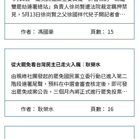
雙罷劫連署總站」負責人徐尚賢遭法院裁定羈押禁
「促進兩岸和平統一」，讓賴清德趕緊改口對日媒
勢，氣度才是關鍵。他不甘受立法院多數黨的監督
承認悔過。 這一年來，賴清德在黨內肅清鄭文
見，5月13日徐尚賢之父徐國祥代兒子開記者會，
表示：「希望兩岸能對抗轉為對話，封鎖轉為交
制衡，用覆議、釋憲擋立法院通過的法案；兼任民
燦、黨外拘押柯文哲、搜查國民黨地方黨部；賴清
宣布「高雄雙罷劫總部」解散。雖然「雙罷劫」團
流」。突然間讓人有點錯亂，以為賴清德成了國台
進黨主席的他，更放縱黨團杯葛院會和議事協商，
德以四成選票，把六成民意抹紅，已激起民眾自
隊之後發聲明否認該事，並質疑「幕後黑手正在窮
辦發言人，因為這句話是大陸對台機構每年都會提
任令黨團策劃大罷免，嚴重耽擱了照顧人民的政
覺。美麗島電子報最新民調顯示，賴清德執政有
作者： 馮國豪
頁數： 15
盡一切手段，企圖分化瓦解罷綠團體」，但罷綠團
出的呼籲。 不僅如此，賴清德在520就職周年前夕
策。 坐在總統辦公室裡的人理應承擔整合者、溝
47.3％的不滿意度，領先47.1％的滿意，不信任度
體正承受莫大壓力的確是事實。 在民進黨長期執
接受網路節目專訪，回應主持人「為何不與對岸談
通者的角色，他卻續行台南階段的「用對抗者姿態
飆升了6個百分點。…
政下的南台灣，要透過罷免撼動其執政優勢本來就
判」問題時，形容「中國是比較大的公司，台灣是
處理問題」，至此民意翻轉，他變成了大規模群眾
不容易，因此在第一階段完成高雄許智傑、黃捷及
比較小的公司，中國要併購台灣就要提條件，不是
倒豎姆指的對象。不過，賴清德能逐鹿政壇有其天
從大罷免看台灣民主已走火入魔│耿榮水
台南林俊憲、王定宇的連署實非易事。國民黨台南
台灣來提條件。」此舉被解讀為：統一是可以談的
分與努力，軟調作功很多，像勘災時鞋子前端開口
由親綠社團發起的罷免國民黨立委行動已進入第二
市黨部雖然被搜索，副主委莊占魁等人又被收押，
事（只要對岸開好條件），甚至可能會被解讀成：
笑，他不以為意；旅行中遇同車旅客急病，他出手
階段連署尾聲，預料在中選會審查核定後，即可發
但主委謝龍介毅然扛起第二階段連署工作，目前已
台灣願意被統一，只要價格談妥。 此話一出引起
相助；軍中事故痛失愛子的母親也會得到他關注。
出罷免成案公告，三個月內將正式進行罷免投票，
漸有起色。不過，高雄方面卻屢屢爆發內鬨傳聞，
議論，因為大家都很難想像這種話是從他嘴巴說出
這些小故事總能見諸傳播媒體，柔化他對政敵的鐵
由選民決定是否同意罷免。若遭罷免成功的選區，
身兼市黨部主委的立委柯志恩卻不願扛起連署大
口的，唯一的解釋就是來自美國的壓力。其實，當
拳壓迫。…
將再進行補選立委的投票，未來幾個月台灣政局勢
旗，也讓高雄罷綠團體頗有怨言。 儘管目前南台
台積電表示願意到美國積極設廠後，台灣對美國的
作者： 耿榮水
頁數： 16
必更加動盪不已。 當家鬧事罕見特例 大罷免形勢
灣罷綠團體仍在努力推動第二階段連署，但面臨民
價值幾乎歸零，因為軍事上美國早已無法阻止武
發展之所以值得重視，主要有以下三點原因。一是
進黨利用司法追殺，綠營側翼又占有媒體優勢，加
統，而台積電對美國的經濟衝擊、讓美國高科技產
罷免行動表面上係由民間人士發動，實則全係民進
上缺乏奧援，要完成公民數1/10連署並非易事，況
業崩潰的疑慮也化解後，台灣對美國的價值，大概
黨在操控，以執政者當家地位竟然主動鬧事，在一
且現在罷團也都心知肚明，即使二階連署過關，還
就只剩下外匯所持有的10兆新台幣美債及6千億軍