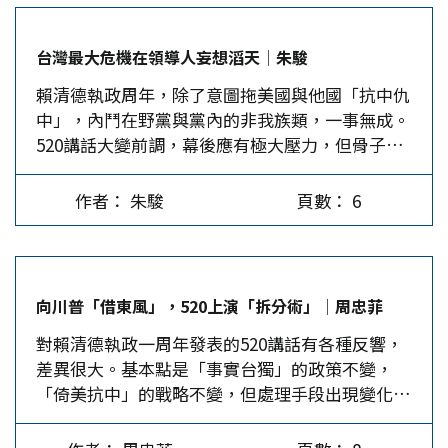
台立場；受到關稅影響，台灣的GDP恐將下修好幾
趴，股市與匯率又動盪不定；25萬人走上街頭「反
台灣最大危機在領導人妄想滔天│朱駿
惡罷、戰獨裁」後，檢調仍瘋狂搜索國民黨地方黨
賴清德執政周年，除了意圖拖美國與他國「抗中仇
部、聲押基層幹部，引發「司法不公、政治迫害」
中」，內鬥在野黨與黨內的非我族類，一事無成。
的民怨，也導致賴執政周年的民調不滿意度過半。
520講話大變前調，幕後應有極大壓力，但骨子裡
對外，在美國智庫不斷提醒川普政府應約束台灣領
依然狂妄故我，這是台灣最大的危機所在。國民黨
導人的言行，川普又蹦出一句「統一與和平」後，
若想與之競爭，必須趕快重建政治論述。 賴清德
賴清德為避免重蹈陳水扁的覆轍，也成為「麻煩製
作者： 朱駿
頁數： 6
執政一年，固然能吹擂瞎掰出不少政績，自家做的
造者」，在520前後講了一推模稜兩可的話，甚至
民調施政滿意度達57.3%，但《美麗島電子報》民
冒出兩岸「公司併購說」。這種糊弄人的政治秀，
調呈現不滿意度已微幅高於滿意度，「台灣民意基
至今未得到美國回應，倒是藍營大咖馬英九、盧秀
金會」5月20日公布的最新民調，賴的施政滿意度
燕均表示「看到賴的路線有在調整」。 同時，賴
向川普「借東風」，520上演「拆分術」│周忠菲
則在45.7%。 戰略清晰不能選擇死路 賴清德5月初
清德在去年520就強調要「團結台灣」、「任何一
對賴清德執政一周年發表的520講話有各種反響，
接受《財訊》專訪指出，「3月13日早上，…明確
個政黨不可為了政權犧牲國家主權」，過去一年在
差異很大。基本點是「事實台獨」的政策不變，
將中國定義為《反滲透法》所指涉的『境外敵對勢
「洗滌人心」上也做足功夫，只是台灣民眾的統獨
「倚美抗中」的戰略不變，但處理手段出現變化。
力』，…讓長期處於戰略模糊的台灣對中國政策，
立場始終分裂對立，成為美西方質疑「台灣缺乏自
本文從這次520講話背景變化的角度切入，指出
從此走向戰略清晰。」確實，體量小的政治實體面
衛決心」的理由之一。賴清德這次特意提出，國安
520受到中美突然接近的衝擊。 尤其是5月12日，
對大政治實體時，沒有玩弄模糊空間的實力，戰略
團隊將向在野黨主席進行「重要國安情勢簡報」，