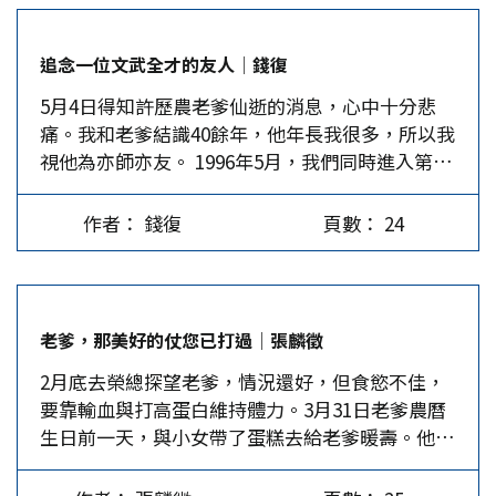
兩項職務都是擔任蔣經國先生的「救火隊」：1983
投票，且不需對全體選民負責，只需動員相對少
在徐尚賢被收押後說徐非國民黨籍，令不少支持者
年5月老爹取代了長期掌握政戰系統的王昇，成為
數、情緒強烈的支持者，便可將之推翻。 大罷免
對柯的「不沾鍋」性格頗有微詞。加上綠營側翼網
追念一位文武全才的友人│錢復
總政治作戰部主任；1987年11月9日老兵包圍行政
使得「選舉的結果不再穩定」，而「當選」也不再
路一直盛傳，柯志恩的家人都在美國，也有不少藍
5月4日得知許歷農老爹仙逝的消息，心中十分悲
院後，老爹迅速取代了張國英成為退輔會主委，協
是授權治理，而是一場被持續挑戰的臨時狀態。這
營支持者認為，柯從未捍衛過中華民國，可能是
痛。我和老爹結識40餘年，他年長我很多，所以我
助老兵返鄉探親，開啟兩岸交流，大幅改善了孤寒
將導致兩大後果：一是選民的投票意義被削弱，民
「獨台」。看來2026年女柯P在南台灣這一仗，恐
視他為亦師亦友。 1996年5月，我們同時進入第三
老兵的生活問題。另由於老爹享嵩壽，不少報導著
意輪替機制的失效；二是政黨治理週期被迫縮短，
怕會打得異常艱辛。…
屆國民大會，老爹是46位新黨國大代表的精神領
墨於他晚年如何養生、學習打電腦等生活點滴。
政策規劃趨向短線操作。當政黨無法預期自己的政
袖，我經常請他代我疏通幾位比較執著的代表，他
本刊決定以老爹為本期的封面人物，邀請八位熟識
治生命將維持完整任期，便會傾向於「快政績、短
作者： 錢復
頁數： 24
每次都回覆我，新黨代表都很理性，只是有時難免
他或在不同階段與他共事的人撰寫追思短文，旨在
資源」模式的治理，導致政策浮動、資源錯配，進
會有情緒化的表現。 兩年後。我離開國民大會去
介紹他人生最後三分之一歲月所從事的統一大業，
而惡化治理品質。 政黨競爭失去政策、理念化…
監察院工作，承老爹不棄時常約我餐敘，暢談天下
並向這一位「文武合一的典範」、「統派的精神領
大事，他多次說喜歡聽我講國際問題，這可能與我
袖」，致上最崇高的敬意。 1993-2018反獨促統工
老爹，那美好的仗您已打過│張麟徵
早年從事外交工作有關，也顯示他深刻了解國際局
作 一、公開斥責李登輝、退出國民黨。老爹自
2月底去榮總探望老爹，情況還好，但食慾不佳，
勢，特別是中美關係，攸關兩岸問題的和平解決。
1988年擔任輔導會主委時被遴選為國民黨中常委，
要靠輸血與打高蛋白維持體力。3月31日老爹農曆
2022年3月，老爹生日前，我去建國北路他的辦公
1993年又出任總統府國策顧問，有很多機會近距離
生日前一天，與小女帶了蛋糕去給老爹暖壽。他坐
室恭請他指定日子，讓我來為他祝壽，他很開心地
觀察李登輝。老爹發現李登輝經常接見海外台獨分
在床上招呼我們坐，笑意盈盈，神智清明。吹蠟燭
說：「議長請客，我一定參加」。我立刻向紀欣代
子，並在他們面前說：「獨立只能做不能說，統一
時他居然一口氣將蠟燭吹滅，中氣十足。老爹小女
表請教要找哪些陪客。4月4日壽宴當天，老爹在餐
只能說不能做」；1992年國民黨籍立委陳哲男（後