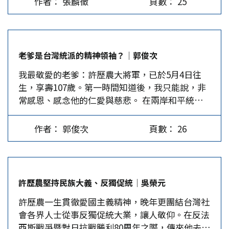
作者： 張麟徵
頁數： 25
幼梅跟我說，那天是老爹近期以來情況最好、最高
桌上宣布，今年生日我只接受錢議長的邀約，當然
加入民進黨）在立法院公然提出「一中一台」，李
興的一天。 5月3日下午，想再去看老爹，但張贊
他也問了我不少國際問題，我都詳細地向他一一報
不僅不處理，還說「一個中國」涵義本不清楚；李
宗主任說老爹情況不好，沒想到數小時後即接獲他
告。 2023年4月23日壽宴上，大家看到老爹除了行
又提出「廢教、廢考三民主義」；李一再縱容民進
離去的消息。 老爹最讓我們這些後生晚輩心儀追
動不便、聽覺稍差，其他健康情況都非常好。但
黨搞台獨，還居然說：「民進黨像小嬰孩，我們要
老爹是台灣統派的精神領袖？│郭俊次
隨的，是他的氣節操守、大義凜然。在大是大非上
2024年3月間我再次表示想為老爹作壽，紀代表告
給他一點奶水，讓他長大。」…
我最敬愛的老爹：許歷農大將軍，已於5月4日往
立場從不模糊。他對自己從反共到促統的心路歷程
訴我老爹已不大出門，或許可以安排在他家附近一
生，享壽107歲。第一時間知道後，我只能說，非
有清楚剖析，重點是無論當初的護憲反共，後來的
間餐廳辦個小型餐會，結果老爹不久即住進醫院，
常感恩、感念他的仁愛與慈悲。 在兩岸和平統一
促統反獨，他一生追求中國統一，身為中國人的驕
無法如願。今年3月，我又問紀代表，她說老爹已
的道業上，老爹是我的良師，也是我的指導教授。
傲，熱愛中國的心始終如一。 個人從事教育，與
住院多時，可能無法應邀。…
他給我輔助，給我指導，給我開示…。 在海外，
老爹本無交集，但共同的政治理念讓我們結緣。為
作者： 郭俊次
頁數： 26
我從2000年的柏林到東京，再到莫斯科，一路追隨
了反對李登輝的台獨路線，1994年「新同盟會」成
老爹走遍世界各國及各大都市，參加每一年的「全
立後，每月舉辦大型演講會，撻伐李登輝縱容台
球華僑華人推動中國和平統一大會」，聽他在台上
獨，分析島內外情勢，個人與王曉波、曾祥鐸、陳
發表重要講話，贏得滿堂彩。 在台灣，2002年
志奇、孫揚明等人經常出席助講，老爹通常會親自
許歷農堅持民族大義、反獨促統│吳榮元
起，我參加老爹組成的「民主團結聯盟」，成為該
主持演講會。 2000年國民黨因分裂失去政權後，
許歷農一生貫徹愛國主義精神，晚年更團結台灣社
盟的副主席之一，竭力促成2004年「連宋配」，後
老爹認為應整合連戰、宋楚瑜，否則難以奪回政
會各界人士從事反獨促統大業，讓人敬仰。在反法
雖因陳水扁「兩顆子彈」敗選，但功敗垂成。
權。2002年老爹領銜成立「民主團結聯盟」，成員
西斯戰爭暨對日抗戰勝利80周年之際，傳來他去世
2012年初，老爹召集了18個統派政黨，於3月9日
教授居多，個人忝為副主席。聯盟運用媒體、個人