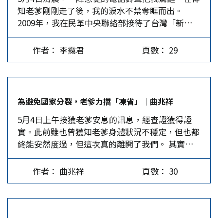
知老爹剛剛走了後，我的淚水不禁奪眶而出。
面：堅持原則、寬容大度，認真負責、義無反顧！
合會議」，各個團體負責人定期出席許老爹召開的
2009年，我在民革中央聯絡部接待了台灣「新同盟
許多人都藉具體的事例闡明了他的溫和闓切、待人
會議。2012-2016期間不斷發布宣言、聲明，呼籲
會」參訪團。許歷農團長紅光滿面，步伐堅定，眼
以誠、慈心善念，讓人如沐春風。我想從另一角度
馬英九當局為所當為、堅守「兩岸同屬一中」。該
中充滿了自信與慈愛。他倒背如流地說，大陸有近
彰顯他的堅持原則，不屈不撓，有為有守，拒絕冬
會議也呼籲「兩岸聯手保衞釣魚台」，並參與「人
作者： 李靄君
頁數： 29
1000萬平方公里的錦繡山河，有5000年悠久的歷
烘。 1998年我在擔任新黨全委會召集人時，面對
人保釣大遊行」。 2014年9月下旬，許老爹率「台
史文化；改革開放摸索出一條卓有成效的治國理政
黨內提名的紛爭，許老爹看我愁眉不展，特別把我
灣和平統一團體聯合參訪團」赴北京，他在人民大
方案，這就是具有中國特色的社會主義道路。老爹
找去，要我堅持理念，循制度化的管道逐一解決，
會堂與習近平總書記會面時說：「堅決反對任何別
講話鏗鏘有力，聲如洪鐘，給我留下深刻的印象。
只要公正不阿，不必太過操心。這是經歷了幾十年
有居心，圖謀不軌，企圖分裂國土的陰謀」、「兩
為避免國家分裂，老爹力擋「凍省」│曲兆祥
從那時起，我與老爹結下了深厚情緣。 2011年春
戰火錘鍊的老將一貫的智慧與定力，處變不驚，也
岸和平統一是中國夢的核心問題之一」。…
5月4日上午接獲老爹安息的訊息，經查證獲得證
天，老爹在赴大陸參訪期間，迎來了他老人家92歲
適時的給了我安頓和支撐的力量。 以後許多年，
實。此前雖也曾獲知老爹身體狀況不穩定，但也都
生日。那是一個陽光明媚的上午，時任民革中央副
許老爹總是在關鍵的時刻用短短幾句話給我提點、
終能安然度過，但這次真的離開了我們。 其實在
主席的鄭建邦安排在北京中山公園的「來今雨軒」
開悟和慰藉，讓我看到在迷霧之後的方向和選擇的
我擔任第三屆國民大會代表前，一直都稱呼老爹為
為老爹賀壽；另一位副主席修福金寫了一幅壽字。
契機，也充分體會到老成謀國、老驥伏櫪的睿智，
許伯伯，因為他與先外祖父、先伯父都是官校16期
一夥人唱著生日歌、吃著長壽麵，老爹開心地笑
涵容和達觀。這是在人生轉捩點上的重要抉擇，在
作者： 曲兆祥
頁數： 30
的同學。而先父更曾與老爹在國防部一起服務過，
著，這是對兩岸一家親的生動詮釋。 2015年由老
高人與智者的引領下，頓覺釋然，也增添了繼續前
老爹是先父的老長官。而我初見許伯伯時，他官拜
爹及大陸黃埔後代共同發起，民革中央主辦的「中
行的底氣和硬氣。…
陸軍中將，擔任六軍團司令，英姿颯爽。有一次偶
山黃埔兩岸情論壇」在天津舉辦，老爹率領30多位
然得見許伯伯，他十分親切，用他那雙軟綿綿的手
退役將領及學者參加論壇，並在論壇上振臂高呼：