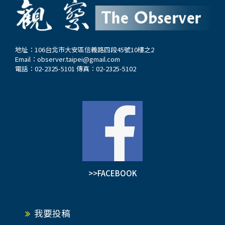
歐解體之後，時任民進黨主席的許信良主張「大膽
錯誤適用。事實上，該「須設戶籍滿20年」的規定
西進」，提出「東西橋樑、海陸介面」戰略構想，
無論適用在擔任志願役軍人或報考軍校，均有高度
直到李登輝以「戒急用忍」回應時局，最終迫使
違憲之虞。…
「大膽西進」的主張破局。而日本經濟學家赤松要
地址：106台北市大安區信義路四段45號10樓之2
Email：
observer.taipei@gmail.com
提出「雁行理論」，主張台灣要向南方擴展，也讓
電話：02-2325-5101 傳真：02-2325-5102
台灣開始思考「南北縱橫」的戰略定位，尤其東協
地區分別成為李登輝、陳水扁以及蔡英文執政時期
的「南向政策」標的。馬英九執政時期則打造了
「東西橋樑」，成為唯一呼應許信良「大膽西進」
的元首。 賴清德上任後，既不能將南向政策發揚
光大，還把「大膽西進」打成「境外敵對」，日前
接受專訪透露「脫中入北」經貿路線子虛烏有，強
調這是個別學者對美國對等關稅所提的策略，其國
>>FACEBOOK
家產業發展政策一直都是立足台灣、布局全球，其
中包括中國。鑑於川普的對等關稅朝令夕改，最新
進度推向中美關稅大戰休兵，相較賴清德才把大陸
我要投稿
定義「境外敵對勢力」，導致兩岸劍拔弩張，結果