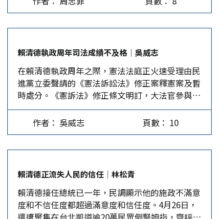
作者： 周忠菲
頁數： 8
中美在瑞士發表《中美日內瓦經貿會談聯合聲
越清晰對自己越有利。然而，小實體的戰略清晰必
除想製造尊重在野黨的假象，也想藉此凝聚朝野政
明》，標誌著兩國降低關稅對峙取得了實質性進
須要站對位置，走在正確的方向，否則就是清晰找
黨對兩岸議題的共識。此招一出，果然得到藍白兩
展。其中一個重要細節，就是雙方同意建立經貿磋
死。5月8日，賴在「歐戰勝利80周年紀念茶會」
黨主席的肯定，也有媒體立即公布民調稱有61.5%
商機制，這意味著中美強硬對峙，即將出現階段性
上，呼籲歐洲人響應他的號召，共同對抗未指名的
的民眾表示支持。 我們要提醒兩位在野黨主席，
賴清德執政周年司法成績不及格│吳威志
緩和，民進黨「倚美抗中」路線受到打擊。 此
中國大陸，就是一種自我陶醉的狂妄狀態，這是台
這次綠營發動「大罷免」的口實就是指摘國民黨立
在賴清德執政周年之際，憲法法庭正火速受理由民
外，川普在評估這一談判成果時，突然插進「和平
灣最大的危機。 賴清德談到川普關稅時提到，
委「親中賣台」，柯建銘更狂言「藍白就是親共，
進黨立委聲請的《憲法訴訟法》修正案釋憲案及暫
與統一」這一話語。不管在中美經貿關係語境為前
「我利用這次機會提出『台灣加一』，也就是美
現在是把他們送進歷史焚化爐的最好時機」。賴團
時處分。《憲訴法》修正條文明訂，大法官參與評
提的情況下，川普究竟作何打算，如效法前期對英
國」。較諸中東國家，台灣體量如此之小，不夠川
隊此刻丟出的「國安情勢簡報」，勢必充斥台灣必
議人數不得低於10人，該法已於今年1月由總統公
談判的錙銖必較前例，最後關頭仍會為蠅頭小利再
普塞牙縫，這是什麼神鬼邏輯？賴說「台灣在美中
須加大軍購、加強備戰、「抗中保台」等內容，兩
布生效，但現僅有8名大法官的憲法法庭竟然受理
博一次，還是在中美關係上有所寄語，如元首外
對抗當中，沒有左右逢源的空間」，意圖合理化向
位黨主席端坐聽取這樣的簡報，豈不是為人作嫁？
作者： 吳威志
頁數： 10
聲請案，公然違法。 儘管國民黨立委吳宗憲在憲
交，一個效果是，「台灣被交易」將應聲而起。賴
美國「一邊倒」的蠢行。賴侈言「我們絕對不是棋
尤其，朱立倫主席若不能有理有據駁斥簡報內容，
法法庭上，質疑大法官人數未達修法後的門檻，8
清德必須對此快速滅火。 故520講話可分為兩個部
子」，自認為是「有自主行為能力」的棋手，但世
等於承認黨籍立委理虧，又如何能動員選民出門投
名大法官仍決定受理。此門一開，接下來《財劃
分觀察：一是賴清德在520前夕接受媒體採訪，提
界上哪有一邊倒，任人宰割的棋手？…
下「不同意罷免」票？而且他應該最清楚，只要有
法》、114年度總預算案釋憲案，都有可能被受
出「併購說」，這是向川普借東風，沖淡「台灣被
幾席國民黨籍立委被罷，補選又失利，國民黨不僅
賴清德正流失人民的信任│林松青
理。這使得憲法法庭失去超然、中立性，未來的司
交易說」。二是520講話上演混淆視聽，表面軟
將失去立法院最大黨的地位，恐怕也永遠無法重返
賴清德接任總統已一年，民調顯示他的施政不滿意
法想必是一片烏雲密布。 就在此時，國民黨立委
化，實為拆分術。如空談經濟發展，實際追求朝野
執政！…
度和不信任度都超過滿意度和信任度。4月26日，
羅智強在臉書上貼出一則「賴清德的一年司法成績
和解。鼓吹美台關係牢不可破，將「以武謀獨」改
還遭聚集在台北凱道逾20萬民眾倒豎姆指，齊呼下
單」，以其專業法律素養，臚列了49項搜、抄、
頭換面為「台灣防禦的韌性」等。最大的特點是通