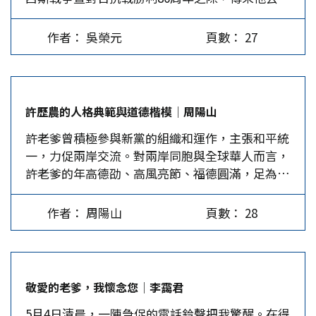
的消息，特別令人悲痛。 許老爹肯定認同中國大
在台北組成「促進和平統一政治團體聯合會議」。
關係，施壓連宋，促其搭檔參選2004年大選，終獲
陸的現代化發展，為台灣發展、為兩岸共好，他不
之後，每三個月至少開會一次，所有出席者針對島
應允。當時選情大好，一路領先，可惜「兩顆子
作者： 吳榮元
頁數： 27
僅推動兩岸各界交流交往，更積極投入反獨促統運
內時局及兩岸關係發展進行認真嚴肅討論，最後均
彈」一夕翻盤，不僅導致連宋敗選，更讓台獨壯大
動。由於他超越黨派私利，不計個人名利，過去30
以發表聲明、召開記者會等方式，呼籲馬英九及早
的勢頭難以遏阻。…
年間，我們與他多次攜手合作，尊崇他是尊敬的長
修改歷史課綱，調整兩岸政策的目標，追求兩岸關
者和戰友。 1995年8月13日，許老爹成立的「新同
係和平發展，邁向和平統一。該會從2012年成立至
許歷農的人格典範與道德楷模│周陽山
盟會」及幾十個政團發起「我是中國人」大遊行。
2018年結束，做成多項重要決議，而所有成員團體
許老爹曾積極參與新黨的組織和運作，主張和平統
許老爹2002年成立「民主團結聯盟」，大力譴責陳
皆遵照決議按部就班，徹底執行。…
一，力促兩岸交流。對兩岸同胞與全球華人而言，
水扁「一邊一國」謬論，在報刊登載「反6108億軍
許老爹的年高德劭、高風亮節、福德圓滿，足為眾
購聲明書」，2005年10月特邀集十多個政團，擴
人之表率。哲人其萎，典型猶在夙昔！但對於新黨
大慶祝「抗戰勝利暨台灣光復60周年」，並發表宣
而言，則是失去了一位精神導師的指引，頓覺失怙
言。2007年，為防止陳水扁所提「入聯公投」、國
作者： 周陽山
頁數： 28
無所依。 許老爹一生堅持兩岸和平、國家統一，
民黨所提「反聯公投」，「民主團結聯盟」與30多
他說：「中國不能分裂，中華文化不能失根。」他
個團體發起「拒領公投票運動」，多次在報紙頭版
時時提醒我們絕不能坐視國家分裂、台獨猖獗、骨
刊登廣告，呼籲「拒領公投票，票投馬英九」。
肉相殘，讓中華民族的文化傳承有如失根的浮萍，
2012年3月，許老爹召集十多個統派政團，其中包
敬愛的老爹，我懷念您│李靄君
暗夜蒙塵！ 有幸追隨許老爹工作與奉獻，是許多
括兩岸和平發展論壇、勞動黨、中國統一聯盟、夏
5月4日清晨，一陣急促的電話鈴聲把我驚醒。在得
人難得的生命際遇。他的人格風範體現在以下幾方
潮聯合會等，共同組成「促進和平統一政治團體聯