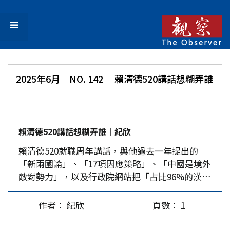
2025年6月｜NO. 142│ 賴清德520講話想糊弄誰
賴清德520講話想糊弄誰│紀欣
賴清德520就職周年講話，與他過去一年提出的
「新兩國論」、「17項因應策略」、「中國是境外
敵對勢力」，以及行政院網站把「占比96%的漢人
列為其餘人口」等論調明顯不同，引發關注、議
論。 賴清德姿態放軟、在兩岸論述上趨向低調，
作者： 紀欣
頁數： 1
應有內外雙重的考量。對內，賴警覺到：中美快速
達成初步關貿協議，引發台灣人更加質疑美國的挺