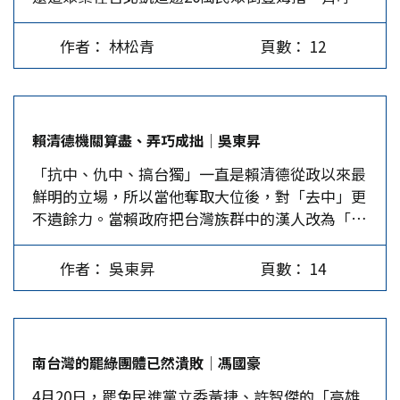
台。 在民主普選地區，當選不到一年即不被多數
關、縱的司法弊端，摘編如下：拔了新竹市長、宜
篇不提大陸。所以，520講話特點可概括為：應急
民意信任極為少見。肇因有三。 一、多數人民不
蘭縣長；搜了宜蘭縣府、新竹縣府、花蓮縣府、基
性、短期性、欺騙性。 一是向川普借東風推出
作者： 林松青
頁數： 12
認為他遵守民主體制，輿論批評他抗拒監督制衡，
隆市府。抄了民眾黨中央黨部、國民黨基隆市黨
「併購說」。對賴清德的520講話，有台灣媒體評
用司法絞剿在野黨。賴清德從政經歷順遂，1994年
部、宜蘭縣黨部、台北市黨部、新北市黨部、台中
論賴清德身段放軟，且釋出善意，有媒體認為民進
台灣省長直選，他組織醫界後援會幫民進黨陳定南
市黨部、台南市黨部、屏東縣黨部；抄了罷免14位
黨當局有緩和島內矛盾、解除兩岸關係緊張的傾
助選，進而參政；1996年在台南當選第三屆國大代
綠委的各地領銜人；關押了民眾黨主席柯文哲、國
向。實際上是賴清德一方面要對「台灣被交易說」
賴清德機關算盡、弄巧成拙│吳東昇
表，接著當選立委、台南市長，再當行政院長、副
民黨台北市黨部主委、基隆市黨部主委、台中市黨
滅火，一方面需要將民進黨與大陸對抗的政策進行
「抗中、仇中、搞台獨」一直是賴清德從政以來最
總統，去年當選總統。他涉足政治時，李登輝已是
部書記長、台南市黨部副主委」等近20位重要幹
包裝，繼續扮演挑釁中國主權和領土完整的角色，
鮮明的立場，所以當他奪取大位後，對「去中」更
總統，他不像施明德、尤清、陳水扁、謝長廷一
部。還縱放涉及議長賄選的愛將邱莉莉、涉及性召
向川普示好。…
不遺餘力。當賴政府把台灣族群中的漢人改為「其
輩，擔著風險力爭組黨與普選。台南又是民進黨的
待貪污的愛將陳宗彥，以及放了弊案連環爆的風電
餘人」後，台灣年輕人這才意識到原來本省人、客
大票倉，有此沃土，他相信任何問題都能迎刃而
光電金主；逃跑了炒股洗錢的鍾文智、吸金22億的
家人及外省人都屬於漢人，而且還高達96.2%。 其
解。台南市長任內，他藉口議長賄選被起訴，不依
徐少東、88會館弊案的林秉文；爽了滿坑滿谷的詐
作者： 吳東昇
頁數： 14
實不僅如此，根據資料顯示，全中國34個行政區當
地方制度法規定，出席議會報告並備詢逾半年之
騙集團，饒了惡貫滿盈的死刑犯！ 4月26日，凱道
中漢人百分比排名，台灣排名第14，比河北省、北
久，架空立法權，開官員集體不進議會的惡例，傷
集會聚集了25萬民眾，反對賴清德集權亂政，其中
京市、重慶市都還高。多虧賴清德的宣傳，把漢人
害憲政體制，遭到監察院彈劾。但他的台南經驗揭
包括用司法檢調對在野黨政治追殺，小案大辦清算
講成其餘人，提醒了大家原來台灣人的中國基因，
示，政治抉擇若能鞏固鐵粉支持力度，法律奈何？
反對勢力。然而，賴清德仍回應「可以上街遊行，
南台灣的罷綠團體已然潰敗│馮國豪
比內地大部分省份還高。 賴清德奉送台積電，以
遭彈劾後，他仍一路往上爬，2024年以四成鐵粉選
就證明台灣沒有戒嚴，不是獨裁國家」，凸顯台灣
4月20日，罷免民進黨立委黃捷、許智傑的「高雄
為可以得到美國支持台獨，結果川普總統一句：
票即當上總統。 走出台南，面對全台及國際局
正以國安為由限制言論與行動自由，而賴政府卻不