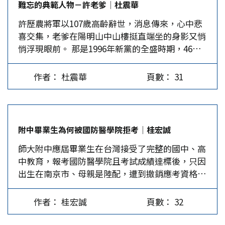
難忘的典範人物－許老爹│杜震華
與我握手，對當時才20歲的我來說，那是一種難得
「兩岸同屬一個中國，祖國一定要統一」。該論壇
許歷農將軍以107歲高齡辭世，消息傳來，心中悲
的殊榮，更讓我印象深刻的是，他與我見過的將軍
共舉辦過9次，他親自出席了8次。 老爹常說，中
喜交集，老爹在陽明山中山樓挺直端坐的身影又悄
比起來更像老師，不像高階將官，用先父的話來
山先生一生追求的目標就是國家統一、民族富強，
悄浮現眼前。 那是1996年新黨的全盛時期，46名
說，老爹是指揮千軍萬馬的大將軍。 後來，因緣
我是中山先生的信徒，就必須竭盡心力促成祖國早
新黨國代代表了台灣第三大政治勢力齊聚中山樓，
際會，我與許伯伯一起擔任第三屆國代，很自然
日統一，達成中山先生的目標。《許歷農文稿集》
開始四年的憲政之旅。在會期間，我們每天從早上
地，我也就隨著大夥稱呼他許老爹，展開了另一個
表明了老爹擁護國家完全統一的立場，他也經常
作者： 杜震華
頁數： 31
9點到下午5點，都在莊嚴肅穆的中山樓會場，聆聽
層次對老爹的認識。 1996年大選，李登輝首次當
說，最大的心願就是親眼看到國家完全統一。2016
著每一位代表或婉轉地說理，或慷慨地呼籲，同時
選民選總統，新黨首次提名國民大會代表參選，老
年孫中山先生誕辰150周年，老爹在北京人民大會
認真準備上台陳述自己的理念或支持同志的發言。
爹以77歲高齡同意列為新黨不分區第一名，選舉結
堂參加了紀念大會，我一直坐在他旁邊。…
每一天、每一刻都戰戰兢兢，如臨深淵、如履薄
果創下新黨史上的紀錄，當選46名代表。雖在全部
附中畢業生為何被國防醫學院拒考│桂宏誠
冰。 由於國代職務屬兼任，代表們都有正職，在
334席只占13.7%，不足以主導修憲，但卻能夠威
師大附中應屆畢業生在台灣接受了完整的國中、高
一天冗長的發言下，到下午4點之後，代表們多已
脅當時執政的李登輝。而新黨的代表大都有學識，
中教育，報考國防醫學院且考試成績達標後，只因
按耐不住，紛紛以各種理由離席，或即刻回家，或
也正當壯年，衝勁十足，在許老爹威望的帶領下，
出生在南京市、母親是陸配，遭到撤銷應考資格。
到他處「續攤」，只剩三三兩兩的代表仍在座位
足以讓國民黨聯手民進黨的修憲計畫面臨挑戰。
而國防部前發言人孫立方晉升中將時，媒體報導他
上，堅持撐完一天的議程。此時留守在會場的幾乎
1997年可說是憲政發展史上極重要的一年，因為該
是1982年14歲時，輾轉從日本來台的「小反共義
都是黨團幹部，但後面三年不再是黨團幹部，年紀
年李登輝發動第四次修憲，決定改動政府體制為有
作者： 桂宏誠
頁數： 32
士」，進入中正國防幹部預備學校，繼續到政戰學
最長的許老爹一定會在會議正式結束後才走。我也
權無責的雙首制，並廢除台灣省政府（後在壓力下
校升學、畢業後任軍官。兩相對照，動員戡亂時期
經常堅持到最後，看到一大把年紀的老爹每天維持
改稱凍省）。李登輝自1988年繼任總統後，經過8