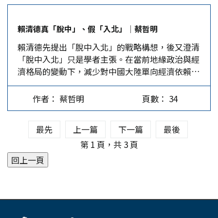
早已終止，但民進黨執政後，台灣又進入「反中」
這種堅毅的精神，內心感到無比欽佩。 每次新黨
年的黨內權力鬥爭，至此時自認為已可擺倒黨內的
時期。 遭拒只因在大陸出生 這位高中生，3歲前曾
國大黨團討論議題時，經常聽到老爹說：「跟著道
反對勢力，放手改動憲政體制。為了掣肘李登輝的
賴清德真「脫中」、假「入北」│蔡哲明
在大陸設戶籍，返台設戶籍迄今未滿20年，經查核
理走」、「堅持做對的事」，所以黨團不媚俗、不
修憲計畫，新黨國大黨團被寄以厚望，而許老爹更
賴清德先提出「脫中入北」的戰略構想，後又澄清
後，確認不符報名簡章所訂的報考資格。但3歲前
跟風、不投機、不取巧，在反凍省、反雙首長制、
被視為老驥伏櫪的支柱。…
「脫中入北」只是學者主張。在當前地緣政治與經
只是吃奶、包尿布及學講話和走路，正常人應該對
反對國代延任案上，成為國、民兩黨合力批判、打
濟格局的變動下，減少對中國大陸單向經濟依賴，
大陸毫無記憶可言。對比孫立方，他讀小學時還經
擊，甚至付出流血代價的對象。然而，新黨，特別
加強與北方民主國家積極合作。如今，賴清德又引
歷過「爹親娘親，沒有毛主席親」的教育。那麼，
是許老爹大義凜然的精神，私下受到很多代表的欽
全球布局來作背書，喊話包含大陸地區，難道只是
限制戶籍須滿20年的必要性何在？何況，這位附中
佩。 許老爹被稱為「儒將」，並不是因為他既威
作者： 蔡哲明
頁數： 34
意識形態上的「真脫中、假入北」？ 「脫中入
生也抱怨，等到他設籍滿20年時，將超過22歲的報
武又文質彬彬，而是因為他的文化素養極高。在
北」政策在實施過程中會面臨諸多挑戰。首先，如
考年齡上限。 陸委會副主委梁文傑說，報名資格
100歲後…
最先
上一篇
下一篇
最後
何在減少對中國大陸依賴的同時，維持經濟穩定與
訂有設戶籍須滿20年的限制，係依據《台灣地區與
整體成長，成為一大難題。其次，與北方民主國家
第 1 頁，共 3 頁
大陸地區人民關係條例》第21條第1項「非在台灣
的合作是否能帶來實質經濟利益，亦需觀察。最
地區設有戶籍滿20年」，不得擔任「志願役軍官、
後，台灣在國際經濟組織中的參與仍然受限，如何
士官及士兵」等職務的規定。然而，就讀軍校期間
突破外交困境，實現真正「入北」的目標，也是政
仍是學生，並非已任志願役軍官或士官職務。故
策成功與否的關鍵指標。否則，賴政府這由內而外
而，以設戶籍須滿20年作為報考軍校生的限制，並
的政治口號，喊得震天價響，終究只是醉翁之意不
非依據前開《兩岸人民關係條例》的規定。 即使
在酒。 從戰略願景到現實挑戰 回顧1990年蘇聯東
國防部的確係援引該規定作為報考資格限制，也屬